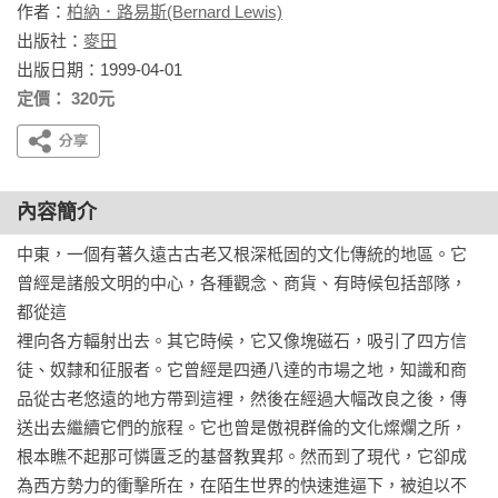
作者：
柏納．路易斯(Bernard Lewis)
出版社：
麥田
出版日期：1999-04-01
定價： 320元
內容簡介
中東，一個有著久遠古古老又根深柢固的文化傳統的地區。它
曾經是諸般文明的中心，各種觀念、商貨、有時候包括部隊，
都從這

裡向各方輻射出去。其它時候，它又像塊磁石，吸引了四方信
徒、奴隸和征服者。它曾經是四通八達的市場之地，知識和商
品從古老悠遠的地方帶到這裡，然後在經過大幅改良之後，傳
送出去繼續它們的旅程。它也曾是傲視群倫的文化燦爛之所，
根本瞧不起那可憐匱乏的基督教異邦。然而到了現代，它卻成
為西方勢力的衝擊所在，在陌生世界的快速進逼下，被迫以不