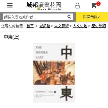
0
限量預購
您現在的位置：
首頁
＞
城邦館
>
人文藝術
>
人文史地
>
歷史總類
中東(上)