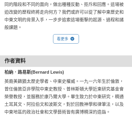
同的階段和不同的面向，做出種種反動、拒斥和回應。這場被
迫改變的歷程終將走向何方？我們或許可以從了解中東歷史和
中東文明的背景入手，一步步追索這場衝擊的起源、過程和諸
般課題。
看更多
作者資料
柏納．路易斯(Bernard Lewis)
英裔美籍猶太歷史學者、中東史權威。一九一六年生於倫敦，
曾任倫敦亞非學院中東史教授、普林斯頓大學近東研究基金會
榮譽教授，並服務於康乃爾大學。畢生致力於中東研究，精通
土耳其文、阿拉伯文和波斯文，對於回教神學和律筆法，以及
中東地區的政治社會和文學藝術皆有廣博精深的造詣。