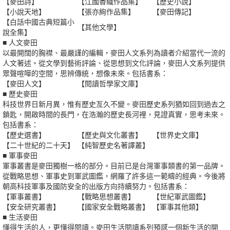
【麥田詩】
【江國香織作品集】
【歷史小說】
【小說天地】
【張亦絢作品集】
【麥田傳記】
【白話中國古典短篇小
【其他文學】
說全集】
■ 人文麥田
以最開闊的胸襟、最嚴謹的編輯，麥田人文系列為讀者介紹當代一流的
人文著述。從文學到藝術評論、從思想到文化評論，麥田人文系列提供
眾聲喧嘩的空間，思辨傳統，想像未來。包括書系：
【麥田人文】
【閱讀哲學家文庫】
■ 歷史麥田
科技世界日新月異，惟有歷史亙久不變。麥田歷史系列猶如回到過去之
鎖匙，開啟時間的長門，在浩瀚的歷史長河裡，見證真實，思考未來。
包括書系：
【歷史選書】
【歷史與文化叢書】
【世界史文庫】
【二十世紀的二十天】
【純智歷史名著譯叢】
■ 軍事麥田
軍事叢書是麥田獨樹一格的部分。目前已是台灣軍事類書的第一品牌。
從戰略思想、軍事史到軍武圖鑑，網羅了許多這一範疇的經典。今後將
朝高科技軍事及國防安全的出版方向持續努力。包括書系：
【軍事叢書】
【戰略思想叢書】
【世紀軍武圖鑑】
【安全研究叢書】
【國家安全戰略叢書】
【軍事其他類】
■ 生活麥田
懂得生活的人，更懂得閱讀。麥田生活閱讀系列預感一個新生活的開