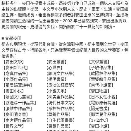
耕耘多年，麥田在摸索中成長，然後努力使自己成為一個以人文精神為
主軸的出版體。從第一本文學小說到人文、歷史、軍事、生活。麥田繼
續生存、繼續成長，希圖得到眾多讀者對麥田出版的堅持認同，並成為
讀者閱讀生活裡的一個重要部分。2002 年已翩然到來，麥田出版將以
更開闊的眼光、更穩健的步伐，開拓屬於二十一世紀的新閱讀。
■ 文學麥田
從古典到現代，從現代到台灣，從台灣到中國，從中國到全世界，麥田
文學穿梭古今、行腳各地，只為敲響整個世紀華人世界的文學饗宴。包
括書系：
【麥田文學】
【麥田叢書】
【文學叢書】
【麥田新世代】
【心世界】
【子敏作品集】
【念真作品集】
【鄭清文作品集】
【歐陽林作品集】
【小野作品集】
【楊明書情】
【葉姿麟作品集】
【張曼娟藏詩卷】
【吳淡如紅樓夢】
【當代小說家】
【麥田小說】
【小說天地】
【麥田物語】
【法國文化叢書】
【柳美里作品集】
【日本女性小說】
【渡邊淳一作品集】
【現代日本文學】
【電影原著精選】
【張維中作品集】
【孫梓評作品集】
【陽光書房】
【麥田隨身書】
【舞鶴作品集】
【鄭栗兒作品集】
【南宮搏作品集】
【自生代圖畫書】
【37.2度C】
【世界文學】
【舞鶴作品集】
【麥田小說】