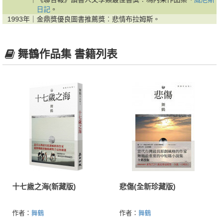
日記
。
1993年｜
金鼎獎優良圖書推薦獎︰悲情布拉姆斯。
舞鶴作品集 書籍列表
十七歲之海(新藏版)
悲傷(全新珍藏版)
作者：
舞鶴
作者：
舞鶴