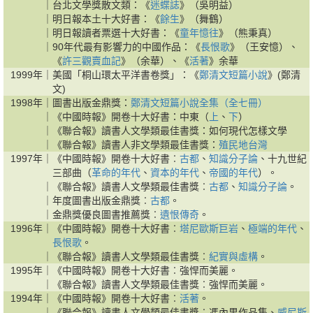
｜
台北文學獎散文類：《
迷蝶誌
》（吳明益）
｜
明日報本土十大好書：《
餘生
》（舞鶴）
｜
明日報讀者票選十大好書：《
童年憶往
》（熊秉真）
｜
90年代最有影響力的中國作品：《
長恨歌
》（王安憶）、
《
許三觀賣血記
》（余華）、《
活著
》余華
1999年｜
美國「桐山環太平洋書卷獎」：《
鄭清文短篇小說
》(鄭清
文)
1998年｜
圖書出版金鼎獎：
鄭清文短篇小說全集（全七冊）
｜
《中國時報》開卷十大好書：中東（
上
、
下
）
｜
《聯合報》讀書人文學類最佳書獎：如何現代怎樣文學
｜
《聯合報》讀書人非文學類最佳書獎：
殖民地台灣
1997年｜
《中國時報》開卷十大好書︰
古都
、
知識分子論
、十九世紀
三部曲（
革命的年代
、
資本的年代
、
帝國的年代
）。
｜
《聯合報》讀書人文學類最佳書獎︰
古都
、
知識分子論
。
｜
年度圖書出版金鼎獎︰
古都
。
｜
金鼎獎優良圖書推薦獎︰
遺恨傳奇
。
1996年｜
《中國時報》開卷十大好書︰
塔尼歐斯巨岩
、
極端的年代
、
長恨歌
。
｜
《聯合報》讀書人文學類最佳書獎︰
紀實與虛構
。
1995年｜
《中國時報》開卷十大好書︰強悍而美麗。
｜
《聯合報》讀書人文學類最佳書獎︰強悍而美麗。
1994年｜
《中國時報》開卷十大好書︰
活著
。
｜
《聯合報》讀書人文學類最佳書獎︰馮內果作品集、
威尼斯