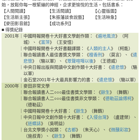
始，放鬆你每一根緊繃的神經，企求更愉悅的生活。包括書系：
【人間閱讀】
【生活閱讀】
【心靈版圖】
【生活新主張】
【朱振藩談食說藝】
【生活映象】
【麥田影音館】
【成功系列】
■ 得獎紀錄
2001年｜
中國時報開卷十大好書文學創作類：《
遍地風流
》（阿
城）、《
富萍
》（王安憶）
｜
中國時報開卷十大好書翻譯類：《
人類的主人
》（柯能）
｜
聯合報讀書人最佳書獎文學類：《
檀香刑
》（莫言）、《
遣
悲懷
》（駱以軍）、《
眾聲喧嘩以後
》（王德威）
｜
中央日報出版與閱讀中文創作類十大好書：《
遣悲懷
》（駱
以軍）
｜
金石堂2001年十大最具影響力的書：《
遣悲懷
》（駱以軍）
2000年｜
麥田非常文學
｜
聯合報讀書人二○○○最佳書獎文學類：《
餘生
》（舞鶴）
｜
聯合報讀書人二○○○最佳書獎非文學類：《
德勒茲論傅柯
》
（德勒茲）
｜
中國時報開卷十大好書：《
餘生
》（舞鶴）
｜
中央日報中文創作類十大好書：《
入侵台灣
》（盧建榮）、
《
迷蝶誌
》（吳明益）
｜
台北文學獎小說類：《
古都
》（朱天心）、《
微醺彩妝
》
（施叔青）、《
餘生
》（舞鶴）