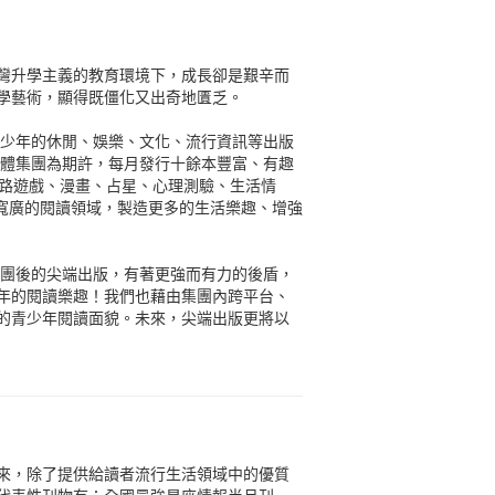
灣升學主義的教育環境下，成長卻是艱辛而
學藝術，顯得既僵化又出奇地匱乏。
青少年的休閒、娛樂、文化、流行資訊等出版
媒體集團為期許，每月發行十餘本豐富、有趣
網路遊戲、漫畫、占星、心理測驗、生活情
更寬廣的閱讀領域，製造更多的生活樂趣、增強
集團後的尖端出版，有著更強而有力的後盾，
年的閱讀樂趣！我們也藉由集團內跨平台、
的青少年閱讀面貌。未來，尖端出版更將以
來，除了提供給讀者流行生活領域中的優質