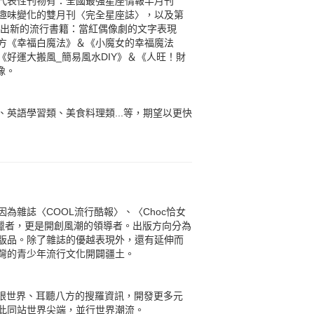
代表性刊物有：全國最強星座情報半月刊
趣味變化的雙月刊〈完全星座誌〉，以及第
推陳出新的流行書籍：當紅偶像劇的文字表現
方《幸福白魔法》＆《小魔女的幸福魔法
好運大搬風_簡易風水DIY》＆《人旺！財
像。
英語學習類、美食料理類...等，期望以更快
雜誌〈COOL流行酷報〉、〈Choc恰女
狩獵者，更是開創風潮的領導者。出版方向分為
版品。除了雜誌的優越表現外，還有延伸而
灣的青少年流行文化開闢疆土。
放眼世界、耳聽八方的搜羅資訊，開發更多元
此同站世界尖端，並行世界潮流。