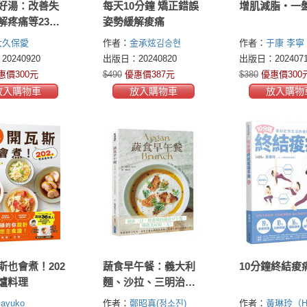
好湯：改善失
每天10分鐘 矯正錯誤
增肌減脂・一
解疼痛等23種
姿勢緩解痠痛
55道暖心湯
大久保愛
作者：
金承炫김승현
作者：
于康
李寧
0240920
出版日：20240820
出版日：2024071
惠價300元
$490
優惠價387元
$380
優惠價300
放入購物車
放入購物車
放入購物
斯也會煮！202
蔬食早午餐：義大利
10分鐘終結痠
爐料理
麵、沙拉、三明治，
70道週末的居家異國
ayuko
作者：
鄭昭真(정소진)
作者：
黃琳玲（H