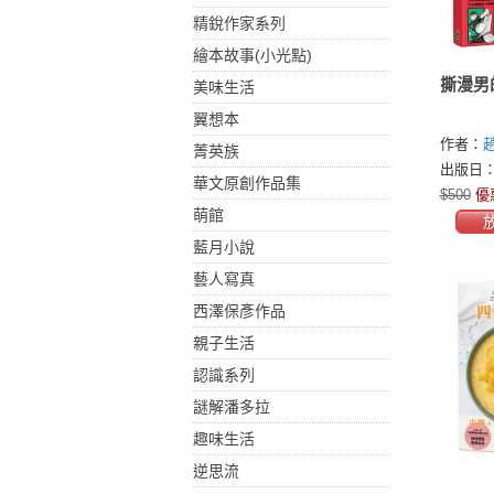
精銳作家系列
繪本故事(小光點)
撕漫男
美味生活
翼想本
作者：
趙
菁英族
出版日：2
華文原創作品集
$500
優
萌館
藍月小說
藝人寫真
西澤保彥作品
親子生活
認識系列
謎解潘多拉
趣味生活
逆思流