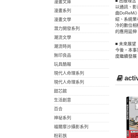
■ 出版理念
漫畫文庫
以通訊、影
漫畫系列
曲DoRe
紹、系統業
漫畫文學
冷的數位相
潛力開發系列
的應用延伸
潮流文學
■ 未來展望
潮流時尚
今後，本事
無印良品
度繼續發展
玩具酷報
現代人命理系列
act
現代人命理系列
甜芯館
生活創意
百合
神祕系列
福爾摩沙攝影系列
粉彩族