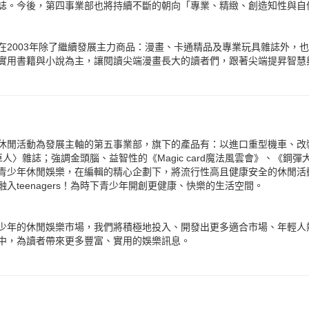
誌。今後，第四事業部也將持續不斷的朝向「專業、精緻、創造知性與自
在2003年除了繼續發展主力商品：漫畫、卡通精品及專業玩具雜誌外，
實用書籍與小說為主，讓閱讀尖端漫畫長大的讀者們，跟著尖端提昇智慧
休閒活動為發展主軸的第五事業部，旗下的產品有：以進口重型機車、改裝
機車人〉雜誌；強調金頭腦、益智性的《Magic card魔法風雲會》、《鋼彈
青少年休閒娛樂，在編輯的精心企劃下，將流行性高且健康安全的休閒活
入teenagers！為時下青少年開創更健康、快樂的生活空間。
少年的休閒娛樂市場，我們將積極地投入、開發出更多適合市場、年輕人
中，為讀者帶來更多豐富、實用的娛樂訊息。