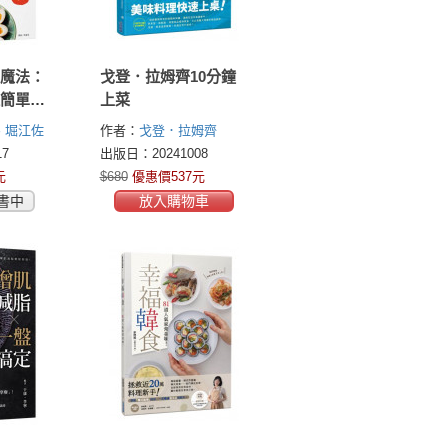
味魔法：
戈登．拉姆齊10分鐘
理簡單上
上菜
、堀江佐
作者：
戈登．拉姆齊
(Gordon Ramsay)
7
出版日：20241008
元
$680
優惠價537元
書中
放入購物車