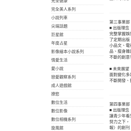
完全健康
完全美人系列
小說列車
第三事業部
尖端話題
■ 出版理念
完整掌握娛
巨星館
了定期出版
年度占星
小品文、電
品、瘦身雜
影像繪本小說系列
不斷的創意
情愛生活
愛小說
■ 未來展望
面對變化多
戀愛觀察系列
不斷開發、
成人遊戲館
撩慾
數位生活
第四事業部
■ 出版理念
數位影像
讓青少年看
數位相機系列
努力之下，
報〉的創刊
旋風館