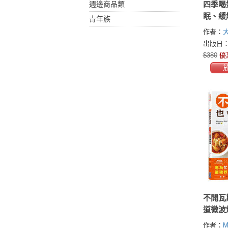
週邊商品類
四季喝
眠、緩
青年族
症狀的
作者：
出版日：2
$380
優
不開瓦
道微波
作者：
M