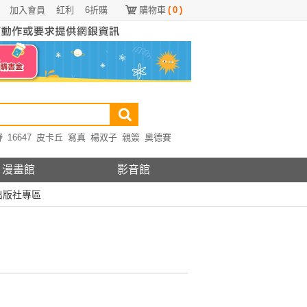
加入會員
紅利
6折購
購物車
(
0
)
野
16647
皮卡丘
寫真
楊双子
親簽
奧德賽
漫畫館
影音館
出版社專區