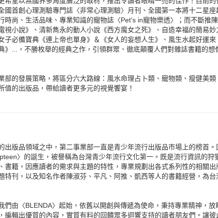
更希望以無國界多角度廣泛的取材，推出令讀者眼睛一亮的佳作！目前的
全國首創心理測驗專門誌〈非常心理測驗〉月刊、全國第一本將十二星座
行時尚、生活品味、專業知識的寵物誌〈Pet's in寵物樂透〉；而不斷
電視小說》、清新雋永的動人小說《西方魔女之死》、自造幸福的簡易妙
女子必備寶典《連上帝也單身》＆《女人的妄想人生》、風生水起好運來《
典》...，不勝枚舉的經典之作，引領群眾、徹底顛覆人們對雜誌書籍的想
業部的發展策略，將區分六大路線：風水命理占卜類、寵物類、瘦健美類、
所值的出版品，帶給讀者更多元的視覺饗宴！
的出版品領域之中，第二事業部一直是青少年流行出版品市場上的榜首。因為
opteen〉的誕生，被譽稱為台灣青少年流行文化第一。既是流行資訊的
、書籍，因應讀者的需求與主題的特性，專業規劃出各式系列性的相關出
題特刊，以及知名作者陳淑芬、平凡、阿推、凱西等人的書籍經營，為台
我們由〈BLENDA〉起始，依舊以開創與傳遞為使命，秉持專業精神，
，編輯出優質的內容，實質有料的回饋眾多迴響支持的讀者朋友們。讓彼