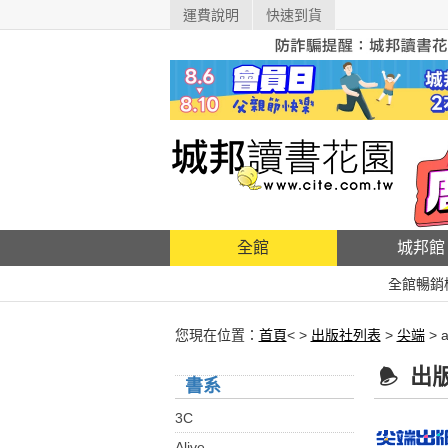
運費說明
快速到貨
全館
城邦館
全館暢銷
您現在位置：
首頁
< >
出版社列表
>
尖端
> a
出
書系
3C
Alive