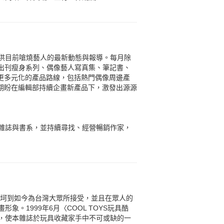
供目前嗆燒藝人的最新動態與報導。每月除
期出刊瘦身系列、偶像藝人寫真集、筆記書、
闢更多元化的產品路線，包括熱門偶像周邊產
。期盼在編輯部持續企畫新產品下，激發出源源
雜誌與書系，並持續尋找、經營暢銷作家，
坎坷到如今為台灣大眾所接受，並且在眾人的
。1999年6月〈COOL TOYS玩具酷
，使本雜誌於玩具收藏家手中不可或缺的一