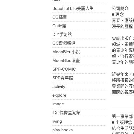
Beautiful Life美麗人生
公司簡介
■ 理念
CG插畫
青春，應該
Cutie館
漫長的歷程
DIY手創館
尖端出版自
GC遊戲頻道
領域，累積
的青少年專
MoonBleu小說
報、流行資
MoonBleu漫畫
青少年的閱
SPP-COMIC
近幾年來，
SPP青年館
將所擅長的
異業間的互
activity
開闊的視野
explore
image
iDol偶像星潮館
第一事業部
living
■ 出版理念
結合生活話
play books