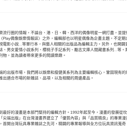
樂流行圈的情報，不論台、港、日、韓、西洋的偶像明星一網打盡，並提
〈Play偶像娛樂情報誌〉之外，編輯部也以明星偶像為企畫主題，不定
視電影小說...等單行本，與藝人相關的出版品為編輯主力。另外，也開
誌、男女愛情小說系列、櫻桃子手記系列、勵志文庫人間藏書系列...等
刊物，並為讀者帶來更多的閱讀樂趣。
端的出版市場，我們將以娛樂和瘦健美系列為主要編輯核心，鞏固現有的
推出適合市場的新雜誌、品項，以及相關的周邊產品。
到最好的漫畫是本部門堅持的編輯方針。1992年起至今，漫畫的發展從
「尖端出版」在台灣漫畫界建立了「優質內容」與「品質精良」的專業漫畫形象
，首開台灣玩具專業雜誌之先河，精闢的專業報導與全方位玩具資訊蒐奇