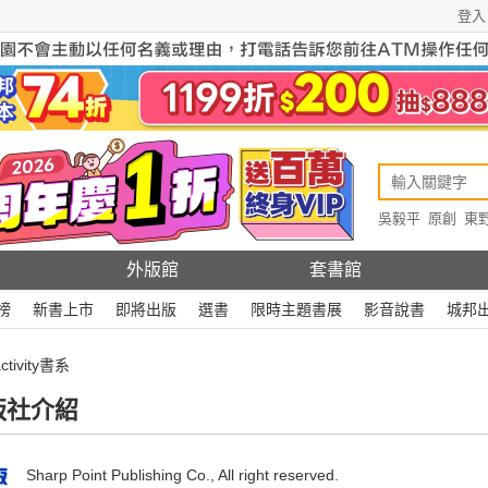
登入
吳毅平
原創
東
原創
Rewire
外版館
套書館
榜
新書上市
即將出版
選書
限時主題書展
影音說書
城邦
ctivity書系
版社介紹
Sharp Point Publishing Co., All right reserved.