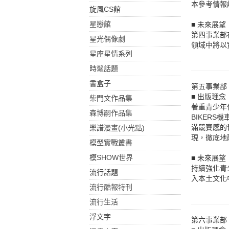
本參考情報
旋風CS館
星戀館
■ 未來展望
第四事業部
星光偶像劇
領域中將以
星座星情系列
時髦話題
書盒子
第五事業部
■ 出版理念
柴門文作品集
著重青少年
森博嗣作品集
BIKERS
滿競賽感的
樂譜漫畫(小光點)
現，徹底地融
模型實戰叢書
模SHOW世界
■ 未來展望
持續強化青
流行話題
入本土文化
流行酷報特刊
流行生活
浮文字
第六事業部