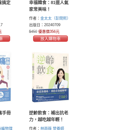
盤搞定
幸福韓食：81道人氣
家常美味！
作者：
金太太（彭閔熙）
7
出版日：20240709
元
$450
優惠價356元
車
放入購物車
痛手冊
逆齡飲食：補出抗老
力，越吃越年輕！
i編物理
作者：
林雨薇 營養師