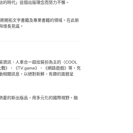
信的時代」這個出版理念而努力不懈。
也將開拓文字書籍及專業書籍的領域。在此新
與增長見識。
資訊、人車合一超炫裝扮為主的〈COOL
大戰》、《TV game》、《網路遊戲》等，充
動相關訊息，以絕對新鮮、有趣的面貌呈
熱愛的新出版品，用多元化的國際視野，融