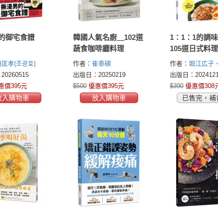
的御宅食譜
韓國人氣名廚＿102道
1：1：1的調
蔬食咖啡廳料理
105道日式料
菜！
匡孝(조광효)
作者：
崔泰碩
作者：
堀江広子
和子
0260515
出版日：20250219
出版日：2024121
惠價395元
$500
優惠價395元
$390
優惠價308
放入購物車
放入購物車
已售完，補