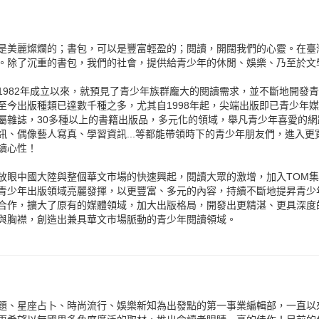
是美麗燦爛的；書包，可以是豐富輕盈的；閱讀，開闊我們的心靈。在臺
。除了沉重的書包，我們的社會，提供給青少年的休閒、娛樂、乃至於文
1982年成立以來，就預見了青少年族群龐大的閱讀需求，並不斷地開發
至今出版種類已達數千種之多，尤其自1998年起，尖端出版即已青少年
屬雜誌，30多種以上的書籍出版品，多元化的領域，舉凡青少年喜愛的
訊、偶像藝人寫真、學習資訊...等都能帶領時下的青少年朋友們，進入
讀心性！
放眼中國大陸與整個華文市場的快速興起，閱讀大眾的激增，加入TOM
青少年出版領域亮麗發揮，以更豐富、多元的內容，持續不斷地提昇青少
合作，擴大了原有的媒體領域，加大出版格局，開發出更精湛、更具深度
與胸襟，創造出兼具華文市場脈動的青少年閱讀領域。
題、星座占卜、時尚流行、娛樂新知為出發點的第一事業編輯部，一直以