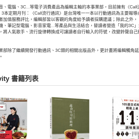
音、電腦、3C...等電子消費產品為編輯主軸的本事業部，目前擁有〈Cal
Mi〉3本定期月刊：〈Call流行通訊〉是台灣唯一一本以行動通訊為主要
者加值服務評比，編輯部皆以客觀的角度給予讀者採購建議；除此之外，〈
機、筆記型電腦、影音家電...等產品與生活結合，替讀者營造「我的3C」
，將人氣歌手、流行旋律轉換成可讓讀者自行輸入的符號，改變鈴聲自己
業部除了繼續開發行動通訊、3C類的相關出版品外，更計畫將編輯觸角
。
ivity 書籍列表