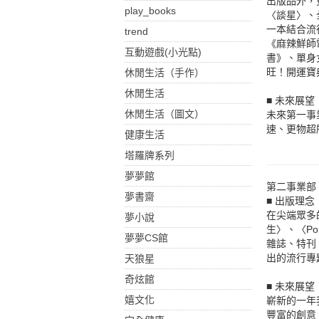
出版品外，
play_books
〈談星〉、
一本結合流
trend
《麻辣鮮師
互動遊戲(小光點)
書》、單身
旺！開運寶
休閒生活（手作）
休閒生活
■ 未來展望
休閒生活（圖文）
未來第一事
速、更物超
健康生活
塔羅牌系列
夢夢館
第二事業部
夢書齋
■ 出版理念
在尖端眾多
夢小說
生〉、〈P
夢夢CS館
雜誌、特刊
出的流行專
天狼星
奇炫館
■ 未來展望
嬉文化
嶄新的一年
豐富的創意