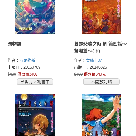
憑物語
暮蟬悲鳴之時 解 第四話～
祭囃篇～(下)
作者：
西尾維新
作者：
竜騎士07
出版日：20150709
出版日：20140825
$400
優惠價340元
$400
優惠價340元
已售完，補書中
不開放訂購