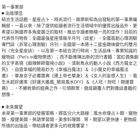
第一事業部
■ 出版理念
結合生活話題、星座占卜、時尚流行、娛樂新知為出發點的第一事業編
輯部，一直以來，除了提供給讀者流行生活領域中的優質出版品外，更
希望以無國界多角度廣泛的取材，推出令讀者眼睛一亮的佳作！目前的
代表性刊物有：全國最強星座情報半月刊〈談星〉、全國首創心理測驗
專門誌〈非常心理測驗〉月刊、全國第一本將十二星座趣味變化的雙月
刊〈完全星座誌〉，以及第一本結合流行時尚、生活品味、專業知識的
寵物誌〈Pet's in寵物樂透〉；而不斷推陳出新的流行書籍：當紅偶像劇
的文字表現《麻辣鮮師電視小說》、清新雋永的動人小說《西方魔女之
死》、自造幸福的簡易妙方《幸福白魔法》＆《小魔女的幸福魔法
書》、單身女子必備寶典《連上帝也單身》＆《女人的妄想人生》、風
生水起好運來《好運大搬風_簡易風水DIY》＆《人旺！財旺！開運寶
典》...，不勝枚舉的經典之作，引領群眾、徹底顛覆人們對雜誌書籍的
想像。
■ 未來展望
未來第一事業部的發展策略，將區分六大路線：風水命理占卜類、寵物
類、瘦健美類、英語學習類、美食料理類...等，期望以更快速、更物超
所值的出版品，帶給讀者更多元的視覺饗宴！