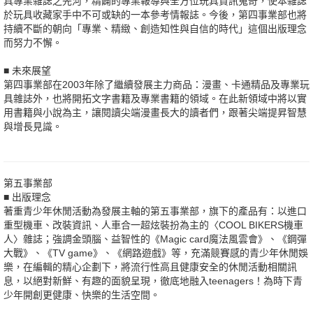
具專業雜誌之先河，精闢的專業報導與全方位玩具資訊蒐奇，使本雜誌
於玩具收藏家手中不可或缺的一本參考情報誌。今後，第四事業部也將
持續不斷的朝向「專業、精緻、創造知性與自信的時代」這個出版理念
而努力不懈。
■ 未來展望
第四事業部在2003年除了繼續發展主力商品：漫畫、卡通精品及專業玩
具雜誌外，也將開拓文字書籍及專業書籍的領域。在此新領域中將以實
用書籍與小說為主，讓閱讀尖端漫畫長大的讀者們，跟著尖端提昇智慧
與增長見識。
第五事業部
■ 出版理念
著重青少年休閒活動為發展主軸的第五事業部，旗下的產品有：以進口
重型機車、改裝資訊、人車合一超炫裝扮為主的〈COOL BIKERS機車
人〉雜誌；強調金頭腦、益智性的《Magic card魔法風雲會》、《鋼彈
大戰》、《TV game》、《網路遊戲》等，充滿競賽感的青少年休閒娛
樂，在編輯的精心企劃下，將流行性高且健康安全的休閒活動相關訊
息，以絕對新鮮、有趣的面貌呈現，徹底地融入teenagers！為時下青
少年開創更健康、快樂的生活空間。