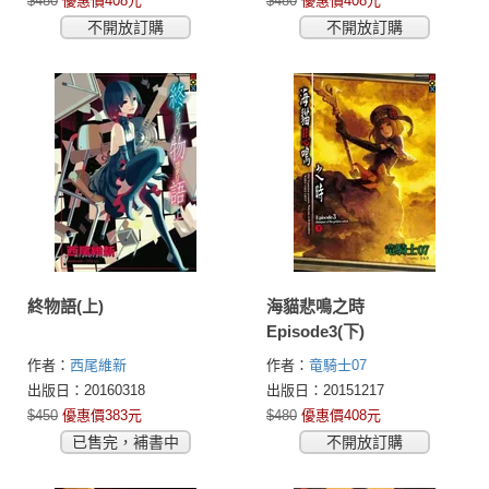
$480
優惠價408元
$480
優惠價408元
不開放訂購
不開放訂購
終物語(上)
海貓悲鳴之時
Episode3(下)
作者：
西尾維新
作者：
竜騎士07
出版日：20160318
出版日：20151217
$450
優惠價383元
$480
優惠價408元
已售完，補書中
不開放訂購