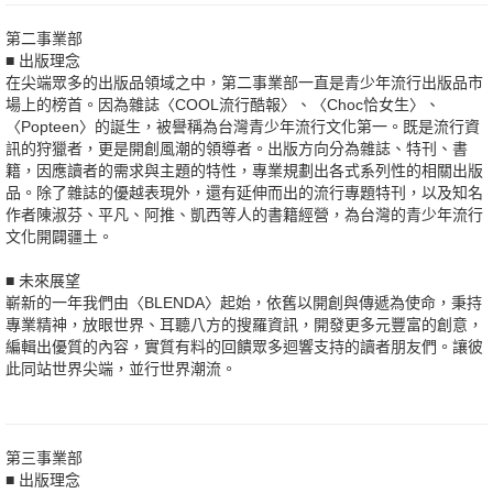
第二事業部
■ 出版理念
在尖端眾多的出版品領域之中，第二事業部一直是青少年流行出版品市
場上的榜首。因為雜誌〈COOL流行酷報〉、〈Choc恰女生〉、
〈Popteen〉的誕生，被譽稱為台灣青少年流行文化第一。既是流行資
訊的狩獵者，更是開創風潮的領導者。出版方向分為雜誌、特刊、書
籍，因應讀者的需求與主題的特性，專業規劃出各式系列性的相關出版
品。除了雜誌的優越表現外，還有延伸而出的流行專題特刊，以及知名
作者陳淑芬、平凡、阿推、凱西等人的書籍經營，為台灣的青少年流行
文化開闢疆土。
■ 未來展望
嶄新的一年我們由〈BLENDA〉起始，依舊以開創與傳遞為使命，秉持
專業精神，放眼世界、耳聽八方的搜羅資訊，開發更多元豐富的創意，
編輯出優質的內容，實質有料的回饋眾多迴響支持的讀者朋友們。讓彼
此同站世界尖端，並行世界潮流。
第三事業部
■ 出版理念