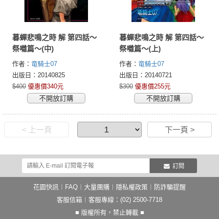
暮蟬悲鳴之時 解 第四話～
暮蟬悲鳴之時 解 第四話～
祭囃篇～(中)
祭囃篇～(上)
作者：
竜騎士07
作者：
竜騎士07
出版日：20140825
出版日：20140721
$400
優惠價340元
$300
優惠價255元
不開放訂購
不開放訂購
< 上一頁
下一頁 >
訂閱
花園快訊
︱
FAQ
︱
大量團購
︱
隱私權政策
︱
防詐騙提醒
客服信箱
︱客服專線：(02) 2500-7718
■ 版權所有，禁止轉載 ■