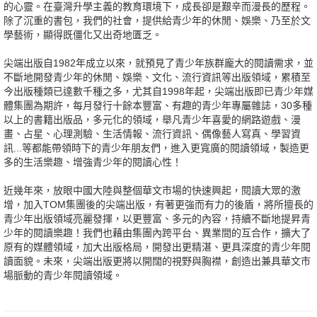
的心靈。在臺灣升學主義的教育環境下，成長卻是艱辛而漫長的歷程。
除了沉重的書包，我們的社會，提供給青少年的休閒、娛樂、乃至於文
學藝術，顯得既僵化又出奇地匱乏。
尖端出版自1982年成立以來，就預見了青少年族群龐大的閱讀需求，並
不斷地開發青少年的休閒、娛樂、文化、流行資訊等出版領域，累積至
今出版種類已達數千種之多，尤其自1998年起，尖端出版即已青少年媒
體集團為期許，每月發行十餘本豐富、有趣的青少年專屬雜誌，30多種
以上的書籍出版品，多元化的領域，舉凡青少年喜愛的網路遊戲、漫
畫、占星、心理測驗、生活情報、流行資訊、偶像藝人寫真、學習資
訊...等都能帶領時下的青少年朋友們，進入更寬廣的閱讀領域，製造更
多的生活樂趣、增強青少年的閱讀心性！
近幾年來，放眼中國大陸與整個華文市場的快速興起，閱讀大眾的激
增，加入TOM集團後的尖端出版，有著更強而有力的後盾，將所擅長的
青少年出版領域亮麗發揮，以更豐富、多元的內容，持續不斷地提昇青
少年的閱讀樂趣！我們也藉由集團內跨平台、異業間的互合作，擴大了
原有的媒體領域，加大出版格局，開發出更精湛、更具深度的青少年閱
讀面貌。未來，尖端出版更將以開闊的視野與胸襟，創造出兼具華文市
場脈動的青少年閱讀領域。