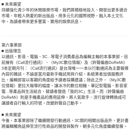
■ 未來展望
持續強化青少年的休閒娛樂市場，我們將積極地投入、開發出更多適合
市場、年輕人熱愛的新出版品，用多元化的國際視野，融入本土文化
中，為讀者帶來更多豐富、實用的娛樂訊息。
第六事業部
■ 出版理念
以通訊、影音、電腦、3C...等電子消費產品為編輯主軸的本事業部，目
前擁有〈Call流行通訊〉、〈My3C數位情報〉及〈鈴聲編曲DoReMi〉
3本定期月刊：〈Call流行通訊〉是台灣唯一一本以行動通訊為主要報導
內容的雜誌，不論是當月最新手機試用與介紹、系統業者加值服務評
比，編輯部皆以客觀的角度給予讀者採購建議；除此之外，〈My3C數
位情報〉更拉大報導的幅度，讓冰冷的數位相機、筆記型電腦、影音家
電...等產品與生活結合，替讀者營造「我的3C」生活。而〈鈴聲編曲
DoReMi〉則是手機產品的應用延伸，將人氣歌手、流行旋律轉換成可
讓讀者自行輸入的符號，改變鈴聲自己動手。
■ 未來展望
今後，本事業部除了繼續開發行動通訊、3C類的相關出版品外，更計畫
將編輯觸角延伸至流行性商品的開發與製作，朝多元化角度繼續發展。