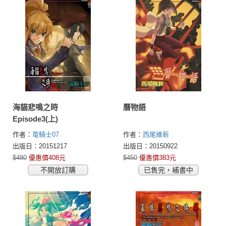
海貓悲鳴之時
曆物語
Episode3(上)
作者：
竜騎士07
作者：
西尾維新
出版日：20151217
出版日：20150922
$480
優惠價408元
$450
優惠價383元
不開放訂購
已售完，補書中