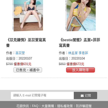
《苡見鍾情》巫苡萱寫真
《bestie閨蜜》孟潔×菲菲
書
寫真書
作者：
巫苡萱
作者：
林孟潔
李恩菲
出版日：20220107
出版日：20220104
$799
優惠價631元
$850
優惠價672元
已售完，補書中
放入購物車
訂閱
花園快訊
︱
FAQ
︱
大量團購
︱
隱私權政策
︱
防詐騙提醒