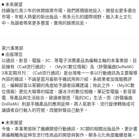
■ 未來展望
持續強化青少年的休閒娛樂市場，我們將積極地投入、開發出更多適合
市場、年輕人熱愛的新出版品，用多元化的國際視野，融入本土文化
中，為讀者帶來更多豐富、實用的娛樂訊息。
第六事業部
■ 出版理念
以通訊、影音、電腦、3C...等電子消費產品為編輯主軸的本事業部，目
前擁有〈Call流行通訊〉、〈My3C數位情報〉及〈鈴聲編曲DoReMi〉
3本定期月刊：〈Call流行通訊〉是台灣唯一一本以行動通訊為主要報導
內容的雜誌，不論是當月最新手機試用與介紹、系統業者加值服務評
比，編輯部皆以客觀的角度給予讀者採購建議；除此之外，〈My3C數
位情報〉更拉大報導的幅度，讓冰冷的數位相機、筆記型電腦、影音家
電...等產品與生活結合，替讀者營造「我的3C」生活。而〈鈴聲編曲
DoReMi〉則是手機產品的應用延伸，將人氣歌手、流行旋律轉換成可
讓讀者自行輸入的符號，改變鈴聲自己動手。
■ 未來展望
今後，本事業部除了繼續開發行動通訊、3C類的相關出版品外，更計畫
將編輯觸角延伸至流行性商品的開發與製作，朝多元化角度繼續發展。