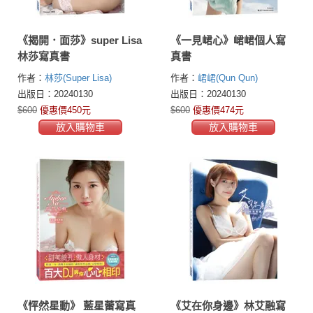
《揭開．面莎》super Lisa
《一見峮心》峮峮個人寫
林莎寫真書
真書
作者：
林莎(Super Lisa)
作者：
峮峮(Qun Qun)
出版日：20240130
出版日：20240130
$600
優惠價450元
$600
優惠價474元
放入購物車
放入購物車
《怦然星動》 藍星蕾寫真
《艾在你身邊》林艾融寫