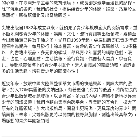
的心靈。在臺灣升學主義的教育環境下，成長卻是艱辛而漫長的歷程。
除了沉重的書包，我們的社會，提供給青少年的休閒、娛樂、乃至於文
學藝術，顯得既僵化又出奇地匱乏。
尖端出版自1982年成立以來，就預見了青少年族群龐大的閱讀需求，並
不斷地開發青少年的休閒、娛樂、文化、流行資訊等出版領域，累積至
今出版種類已達數千種之多，尤其自1998年起，尖端出版即已青少年媒
體集團為期許，每月發行十餘本豐富、有趣的青少年專屬雜誌，30多種
以上的書籍出版品，多元化的領域，舉凡青少年喜愛的網路遊戲、漫
畫、占星、心理測驗、生活情報、流行資訊、偶像藝人寫真、學習資
訊...等都能帶領時下的青少年朋友們，進入更寬廣的閱讀領域，製造更
多的生活樂趣、增強青少年的閱讀心性！
近幾年來，放眼中國大陸與整個華文市場的快速興起，閱讀大眾的激
增，加入TOM集團後的尖端出版，有著更強而有力的後盾，將所擅長的
青少年出版領域亮麗發揮，以更豐富、多元的內容，持續不斷地提昇青
少年的閱讀樂趣！我們也藉由集團內跨平台、異業間的互合作，擴大了
原有的媒體領域，加大出版格局，開發出更精湛、更具深度的青少年閱
讀面貌。未來，尖端出版更將以開闊的視野與胸襟，創造出兼具華文市
場脈動的青少年閱讀領域。