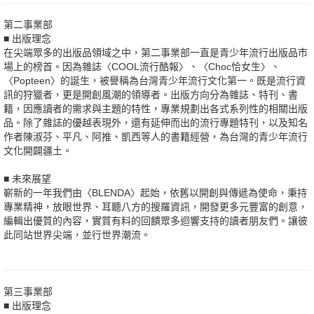
第二事業部
■ 出版理念
在尖端眾多的出版品領域之中，第二事業部一直是青少年流行出版品市
場上的榜首。因為雜誌〈COOL流行酷報〉、〈Choc恰女生〉、
〈Popteen〉的誕生，被譽稱為台灣青少年流行文化第一。既是流行資
訊的狩獵者，更是開創風潮的領導者。出版方向分為雜誌、特刊、書
籍，因應讀者的需求與主題的特性，專業規劃出各式系列性的相關出版
品。除了雜誌的優越表現外，還有延伸而出的流行專題特刊，以及知名
作者陳淑芬、平凡、阿推、凱西等人的書籍經營，為台灣的青少年流行
文化開闢疆土。
■ 未來展望
嶄新的一年我們由〈BLENDA〉起始，依舊以開創與傳遞為使命，秉持
專業精神，放眼世界、耳聽八方的搜羅資訊，開發更多元豐富的創意，
編輯出優質的內容，實質有料的回饋眾多迴響支持的讀者朋友們。讓彼
此同站世界尖端，並行世界潮流。
第三事業部
■ 出版理念