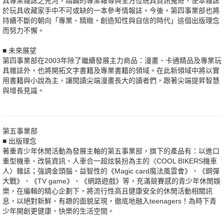
具專業雜誌之先河，精闢的專業報導與全方位玩具資訊蒐奇，使本雜誌
於玩具收藏家手中不可或缺的一本參考情報誌。今後，第四事業部也將
持續不斷的朝向「專業、精緻、創造知性與自信的時代」這個出版理念
而努力不懈。
■ 未來展望
第四事業部在2003年除了繼續發展主力商品：漫畫、卡通精品及專業玩
具雜誌外，也將開拓文字書籍及專業書籍的領域。在此新領域中將以實
用書籍與小說為主，讓閱讀尖端漫畫長大的讀者們，跟著尖端提昇智慧
與增長見識。
第五事業部
■ 出版理念
著重青少年休閒活動為發展主軸的第五事業部，旗下的產品有：以進口
重型機車、改裝資訊、人車合一超炫裝扮為主的〈COOL BIKERS機車
人〉雜誌；強調金頭腦、益智性的《Magic card魔法風雲會》、《鋼彈
大戰》、《TV game》、《網路遊戲》等，充滿競賽感的青少年休閒娛
樂，在編輯的精心企劃下，將流行性高且健康安全的休閒活動相關訊
息，以絕對新鮮、有趣的面貌呈現，徹底地融入teenagers！為時下青
少年開創更健康、快樂的生活空間。