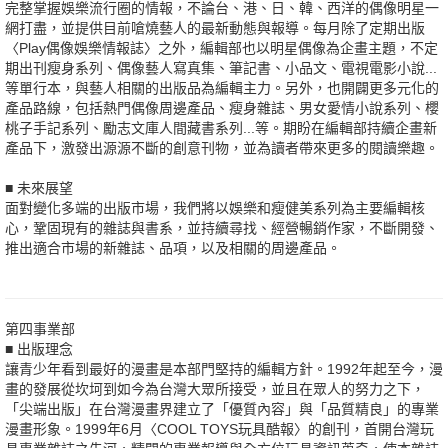
完整掌握娛樂流行圈的情報，不論台、港、日、韓、西洋的偶像明星一
網打盡，並提供目前嗆燒藝人的最新動態與報導。每月除了定期出版
〈Play偶像娛樂情報誌〉之外，編輯部也以明星偶像為企畫主題，不定
期出刊瘦身系列、偶像藝人寫真集、筆記書、小品文、電視電影小說...
等單行本，與藝人相關的出版品為編輯主力。另外，也開闢更多元化的
產品路線，包括熱門偶像周邊產品、瘦身雜誌、男女愛情小說系列、櫻
桃子手記系列、勵志文庫人間藏書系列...等。期盼在編輯部持續企畫新
產品下，激發出源源不斷的創意刊物，並為讀者帶來更多的閱讀樂趣。
■ 未來展望
面對變化多端的出版市場，我們將以娛樂和瘦健美系列為主要編輯核
心，鞏固現有的雜誌與書系，並持續尋找、經營暢銷作家，不斷開發、
推出適合市場的新雜誌、品項，以及相關的周邊產品。
第四事業部
■ 出版理念
讓青少年看到最好的漫畫是本部門堅持的編輯方針。1992年起至今，漫
畫的發展從坎坷到如今為台灣大眾所接受，並且在眾人的努力之下，
「尖端出版」在台灣漫畫界建立了「優質內容」與「品質精良」的專業
漫畫形象。1999年6月〈COOL TOYS玩具酷報〉的創刊，首開台灣玩