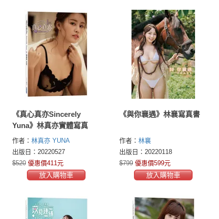
《真心真亦Sincerely
《與你襄遇》林襄寫真書
Yuna》林真亦實體寫真
作者：
林真亦 YUNA
作者：
林襄
出版日：20220527
出版日：20220118
$520
優惠價411元
$799
優惠價599元
放入購物車
放入購物車