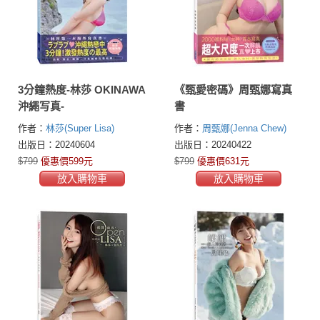
3分鐘熱度-林莎 OKINAWA
《甄愛密碼》周甄娜寫真
沖繩写真-
書
作者：
林莎(Super Lisa)
作者：
周甄娜(Jenna Chew)
出版日：20240604
出版日：20240422
$799
優惠價599元
$799
優惠價631元
放入購物車
放入購物車