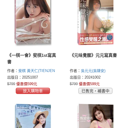
《一棋一會》斐棋1st寫真
《元味覺醒》元元寫真書
書
作者：
斐棋
黃天仁(TIENJEN
作者：
吳元元(吳婕安)
HUANG)
出版日：20251007
出版日：20241002
$799
優惠價599元
$799
優惠價599元
放入購物車
已售完，補書中