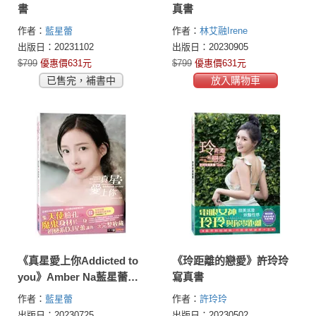
書
真書
作者：
藍星蕾
作者：
林艾融Irene
出版日：20231102
出版日：20230905
$799
優惠價631元
$799
優惠價631元
已售完，補書中
放入購物車
《真星愛上你Addicted to
《玲距離的戀愛》許玲玲
you》Amber Na藍星蕾寫
寫真書
真書
作者：
藍星蕾
作者：
許玲玲
出版日：20230725
出版日：20230502