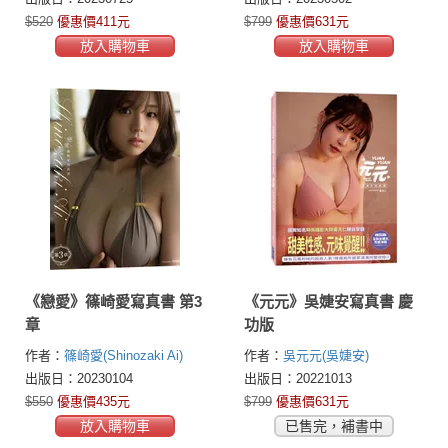
$520
優惠價411元
$799
優惠價631元
放入購物車
放入購物車
《戀愛》篠崎愛寫真書 第3
《元元》吳婕安寫真書 慶
章
功版
作者：
篠崎愛(Shinozaki Ai)
作者：
吳元元(吳婕安)
出版日：20230104
出版日：20221013
$550
優惠價435元
$799
優惠價631元
放入購物車
已售完，補書中