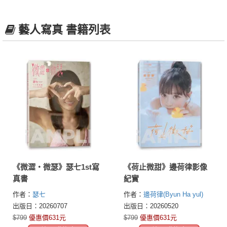
藝人寫真 書籍列表
《微澀・微瑟》瑟七1st寫
《荷止微甜》邊荷律影像
真書
紀實
作者：
瑟七
作者：
邊荷律(Byun Ha yul)
出版日：20260707
出版日：20260520
$799
優惠價631元
$799
優惠價631元