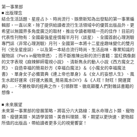
第一事業部
■ 出版理念
結合生活話題、星座占卜、時尚流行、娛樂新知為出發點的第一事業編
輯部，一直以來，除了提供給讀者流行生活領域中的優質出版品外，更
希望以無國界多角度廣泛的取材，推出令讀者眼睛一亮的佳作！目前的
代表性刊物有：全國最強星座情報半月刊〈談星〉、全國首創心理測驗
專門誌〈非常心理測驗〉月刊、全國第一本將十二星座趣味變化的雙月
刊〈完全星座誌〉，以及第一本結合流行時尚、生活品味、專業知識的
寵物誌〈Pet's in寵物樂透〉；而不斷推陳出新的流行書籍：當紅偶像劇
的文字表現《麻辣鮮師電視小說》、清新雋永的動人小說《西方魔女之
死》、自造幸福的簡易妙方《幸福白魔法》＆《小魔女的幸福魔法
書》、單身女子必備寶典《連上帝也單身》＆《女人的妄想人生》、風
生水起好運來《好運大搬風_簡易風水DIY》＆《人旺！財旺！開運寶
典》...，不勝枚舉的經典之作，引領群眾、徹底顛覆人們對雜誌書籍的
想像。
■ 未來展望
未來第一事業部的發展策略，將區分六大路線：風水命理占卜類、寵物
類、瘦健美類、英語學習類、美食料理類...等，期望以更快速、更物超
所值的出版品，帶給讀者更多元的視覺饗宴！