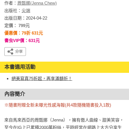
作者：
周甄娜(Jenna Chew)
出版社：
尖端
出版日期：2024-04-22
定價： 799元
優惠價：79折 631元
書虫VIP價：631元
本書適用活動
絕美寫真75折起，再享滿額折！
內容簡介
※隨書附贈全新未曝光性感海報(共4款隨機隨書投入1款)
來自馬來西亞的周甄娜（Jenna），擁有傲人曲線、甜美笑容，
至今在IG上已累積2000萬粉絲，平時經常在網路上大方分享生