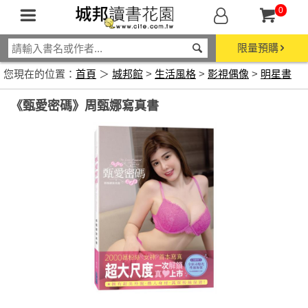
0
限量預購
您現在的位置：
首頁
＞
城邦館
>
生活風格
>
影視偶像
>
明星書
《甄愛密碼》周甄娜寫真書