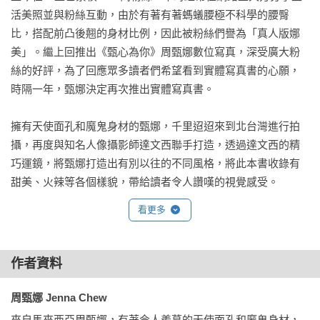
活美照並與粉絲互動，由於有著有著螞蟻腰極不科學的腰臀
比，搭配前凸後翹的身材比例，因此被粉絲們譽為「真人版娜
美」。繼上回推出《甄心為你》周甄娜數位寫真，深受廣大粉
絲的好評，為了回應眾多讀者們希望看到實體寫真書的心願，
時隔一年，甄娜決定再次推出實體寫真書。

擁有天使面孔和魔鬼身材的甄娜，千里迢迢來到北台灣進行拍
攝，再度與知名人像攝影師達文西聯手打造，透過達文西的精
巧運鏡，將甄娜打造出有別以往的不同風格，將此本書收錄有
甜美、火辣等各個樣貌，帶給讀者令人讚嘆的視覺感受。
看更多
作者資料
周甄娜 Jenna Chew
來自馬來西亞周甄娜，有著令人羨慕的天使面孔和魔鬼身材，