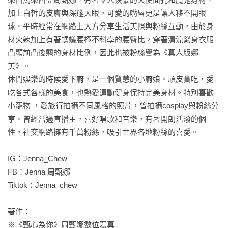
加上白皙的皮膚與深邃大眼，可愛的嘴唇更是讓人移不開眼
球。平時經常在網路上大方分享生活美照與粉絲互動，由於身
材火辣加上有著螞蟻腰極不科學的腰臀比，穿著清涼緊身衣服
凸顯前凸後翹的身材比例，因此也被粉絲譽為《真人版娜
美》。

休閒娛樂的時候愛下廚，是一個賢慧的小廚娘。頑皮貪吃，愛
吃各式各樣的美食，也熱愛運動健身保持完美身材。特別喜歡
小寵物 ，愛旅行拍攝不同風格的照片，曾拍攝cosplay與粉絲分
享。曾經當過直播主，喜好唱歌和音樂，有著開朗活潑的個
性，社交網路擁有千萬粉絲，吸引世界各地粉絲的喜愛。

IG：Jenna_Chew

FB：Jenna 周甄娜

Tiktok：Jenna_chew

著作：

※《甄心為你》周甄娜數位寫真
