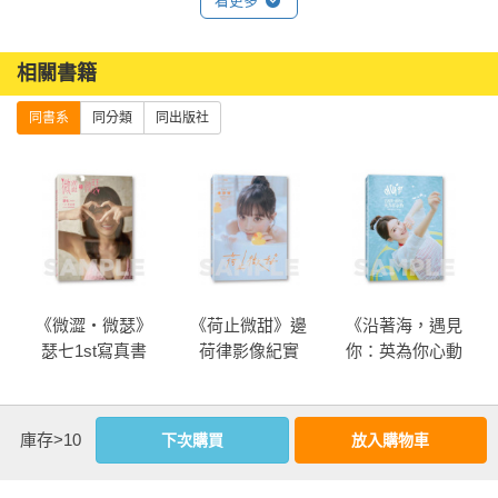
看更多
相關書籍
同書系
同分類
同出版社
《微澀・微瑟》
《荷止微甜》邊
《沿著海，遇見
瑟七1st寫真書
荷律影像紀實
你：英為你心動
李雅英1st台灣感
性紙上電影系
列》
more
庫存>10
下次購買
放入購物車
優惠活動快訊