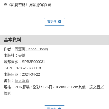
※《甄愛密碼》周甄娜寫真書
看更多
基本資料
作者：
周甄娜(Jenna Chew)
出版社：
尖端
城邦書號：SPB3F000031

ISBN：9786263777118

出版日期：2024-04-22

書系：
藝人寫真
規格：PUR膠裝 / 全彩 / 176頁 / 18cm×25.6cm其他：
達文西／
攝影