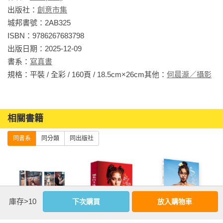
出版社：
創意市集
城邦書號：2AB325

ISBN：9786267683798

出版日期：2025-12-09

書系：
寫真書
規格：平裝 / 全彩 / 160頁 / 18.5cm×26cm其他：
何晨瀧／攝影
相關書籍
同書系
同分類
同出版社
庫存>10
下次購買
放入購物車