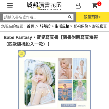
0
限量預購
您現在的位置：
首頁
＞
城邦館
>
生活風格
>
影視偶像
>
影視寫真
Babe Fantasy‧寶兒寫真書【隨書附贈寫真海報
（四款隨機投入一款）】