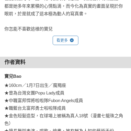
都是她多年來累積的心情點滴，而今化為真實的畫面呈現於你
眼前，於是就成了這本極為動人的寫真書。

你怎能不喜歡這樣的寶兒
看更多
作者資料
寶兒Bao 
★160cm／1月7日出生／魔羯座

★曾為台灣女團Popu Lady成員

★中職富邦悍將啦啦隊Fubon Angels成員

★職籃台北富邦勇士啦啦隊成員

★金色短髮造型，在球場上被稱為真人18號（漫畫七龍珠之角
色）

★擅長舞蹈表演、唱歌、繪畫，擁有鮮為人知的藝術天份
