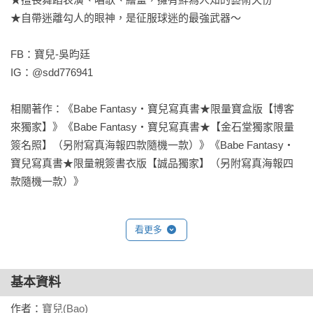
★自帶迷離勾人的眼神，是征服球迷的最強武器～

FB：寶兒-吳昀廷

IG：@sdd776941

相關著作：《Babe Fantasy‧寶兒寫真書★限量寶盒版【博客
來獨家】》《Babe Fantasy‧寶兒寫真書★【金石堂獨家限量
簽名照】（另附寫真海報四款隨機一款）》《Babe Fantasy‧
寶兒寫真書★限量親簽書衣版【誠品獨家】（另附寫真海報四
款隨機一款）》
看更多
基本資料
作者：
寶兒(Bao)