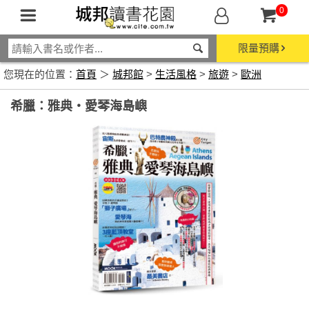
0
限量預購
您現在的位置：
首頁
＞
城邦館
>
生活風格
>
旅遊
>
歐洲
希臘：雅典‧愛琴海島嶼