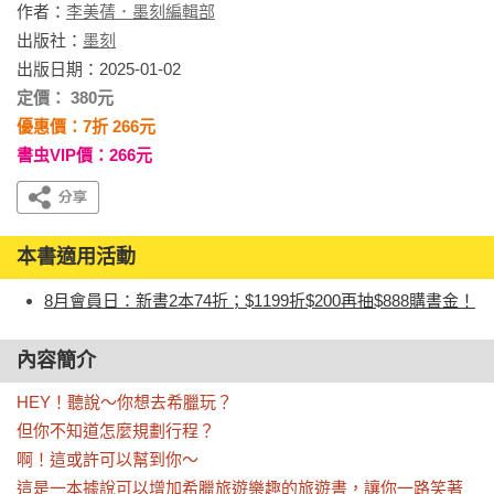
作者：
李美蒨．墨刻編輯部
出版社：
墨刻
出版日期：2025-01-02
定價： 380元
優惠價：7折 266元
書虫VIP價：266元
本書適用活動
8月會員日：新書2本74折；$1199折$200再抽$888購書金！
內容簡介
HEY！聽說～你想去希臘玩？

但你不知道怎麼規劃行程？

啊！這或許可以幫到你～

這是一本據說可以增加希臘旅遊樂趣的旅遊書，讓你一路笑著