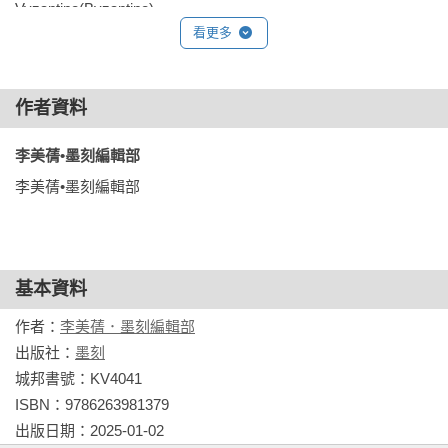
Vyzantino(Byzantino)

看更多
P.051       古市集

【必看重點】阿塔羅斯柱廊‧阿格利帕音樂廳和體育場‧海菲
作者資料
斯塔斯神殿‧圓形建物

【周邊景點】古羅馬市集與風之塔‧跳蚤市場‧哈德良圖書
李美蒨•墨刻編輯部 
館‧美塔波里斯東正教教堂‧凱拉米克斯遺跡

李美蒨•墨刻編輯部
【值得一逛】Folli Follie‧Aristokratikon‧Kedima‧Fresh 
Line‧Pallet Stores

【飽餐一頓】Bairaktaris Tavern‧O Thanasis‧Gyristroula‧
Dosirak

基本資料
P.062       國家考古博物館

作者：
李美蒨．墨刻編輯部
【必看重點】史前文明古物‧青銅器展示廳‧花瓶與小藝術品
出版社：
墨刻
展覽廳‧雕刻展覽廳

城邦書號：KV4041

【周邊景點】雅典學院。雅典大學。國家圖書館‧中央市場‧
ISBN：9786263981379

雅典市立博物館

出版日期：2025-01-02
