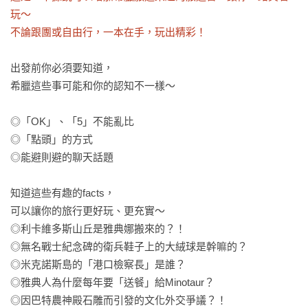
玩～

不論跟團或自由行，一本在手，玩出精彩！
出發前你必須要知道，

希臘這些事可能和你的認知不一樣～

◎「OK」、「5」不能亂比

◎「點頭」的方式

◎能避則避的聊天話題

知道這些有趣的facts，

可以讓你的旅行更好玩、更充實～

◎利卡維多斯山丘是雅典娜搬來的？！

◎無名戰士紀念碑的衛兵鞋子上的大絨球是幹嘛的？

◎米克諾斯島的「港口檢察長」是誰？

◎雅典人為什麼每年要「送餐」給Minotaur？

◎因巴特農神殿石雕而引發的文化外交爭議？！
