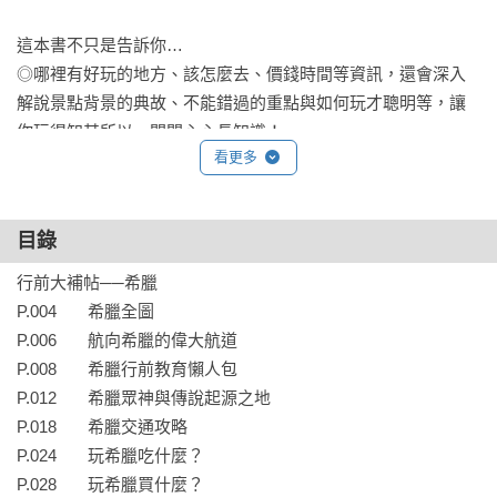
這本書不只是告訴你…

◎哪裡有好玩的地方、該怎麼去、價錢時間等資訊，還會深入
解說景點背景的典故、不能錯過的重點與如何玩才聰明等，讓
你玩得知其所以，開開心心長知識！

看更多
◎如何點菜，我們把招牌菜特別標註出來，讓你笑著跟選擇困
難症說掰掰，輕鬆吃飽飽！

◎希臘的好味、好買、歷史、神話以及趣聞奇事，讓你不錯過
目錄
任何值得體驗的希臘文化！

行前大補帖──希臘

也特別為你整理了主題特企～

P.004       希臘全圖

◎希臘眾神&傳說起源之地

P.006       航向希臘的偉大航道

◎希臘咖啡

P.008       希臘行前教育懶人包

◎古城大解析

P.012       希臘眾神與傳說起源之地

◎島嶼旅遊怎麼能少得了陽光沙灘？

P.018       希臘交通攻略

◎聖托里尼的葡萄酒

P.024       玩希臘吃什麼？

◎同場加映：離開雅典的周邊小旅行

P.028       玩希臘買什麼？
