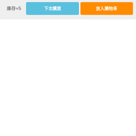
【值得一逛】IliasLalaounis‧Mastihashop‧Zolotas

書系：
City Target
庫存=5
下次購買
放入購物車
規格：平裝 / 全彩 / 176頁 / 16.8cm×23cm                
P.074       利卡維多斯山丘

【周邊景點】貝納基希臘文化博物館‧西克拉迪藝術博物館‧
相關書籍
戰爭博物館‧拜占庭暨基督教博物館‧國會大廈‧無名戰士紀
念碑

同作者
同書系
同分類
同出版社
P.081       延伸行程

【延伸景點】蘇尼翁‧海神殿‧達芙妮修道院

P.083       離開雅典的周邊小旅行

P.084       當天來回的行程

【推薦行程】德爾菲‧邁錫尼‧埃皮道洛斯

大人的旅行：倫
西班牙：馬德
克羅埃西亞．斯
P.100      兩天一夜的行程

敦
里‧巴塞隆納‧
洛維尼亞．蒙特
【推薦行程】奧林匹亞‧梅特歐拉與卡蘭巴卡·斯巴達

安達魯西亞
內哥羅
【從斯巴達出發！】米斯特拉‧摩尼瓦希亞

愛琴海島嶼景點名人堂

優惠活動快訊