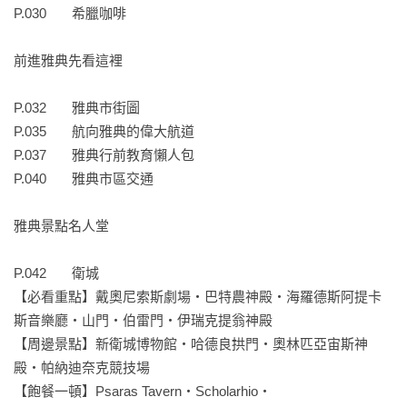
P.030       希臘咖啡

聽起來不錯吧～

那趕快帶一本回去，準備你的希臘之旅！
前進雅典先看這裡

P.032       雅典市街圖

P.035       航向雅典的偉大航道

P.037       雅典行前教育懶人包

P.040       雅典市區交通

雅典景點名人堂

P.042       衛城

【必看重點】戴奧尼索斯劇場‧巴特農神殿‧海羅德斯阿提卡
斯音樂廳‧山門‧伯雷門‧伊瑞克提翁神殿

【周邊景點】新衛城博物館‧哈德良拱門‧奧林匹亞宙斯神
殿‧帕納迪奈克競技場

【飽餐一頓】Psaras Tavern‧Scholarhio‧