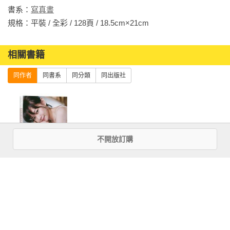
香港業餘自由攝影師。自 13 歲起獨自旅行、周遊列國；2010年
書系：
寫真書
開始接觸攝影，涉獵的題材廣泛，包括人民紀實、城市建築與
規格：平裝 / 全彩 / 128頁 / 18.5cm×21cm                
人像攝影等。在 2015 年 Sony 國際攝影獎公開組中勝出，成為
歷屆最年輕的得獎者之一；2014 年法國 PX3 攝影比賽裡，同時
相關書籍
在多個組別中取得 1 金 7 銀 9 銅的成績，更多次在美國 IPA 攝
影比賽等世界大型比賽中獲獎。現正活躍於多個社交媒體平
同作者
同書系
同分類
同出版社
台，公開發佈其作品。

Web：www.leemaishun.com

Instagram： leemaishun

Facebook:  Wilson Lee Photography

不開放訂購
◎楊芷涵

台灣自拍攝影師，1992 年出生，既是攝影師亦是模特兒。2014 
《9125 days
年便出版同名攝影集《Chih Han Yang》；曾在德國舉辦展覽
about me》簡拉
《die erste Schicht》；2016 年出版第二本攝影集《Daily》。
娜同名寫真書
2018 年舉辦個展《ㄧ個人的時候，沒有到不了的地方》及《不
安全依附症後群》。每天都要對自己按下快門，拍的照片一點
優惠活動快訊
都不美麗，什麼都可能是她眼裡的風景。
