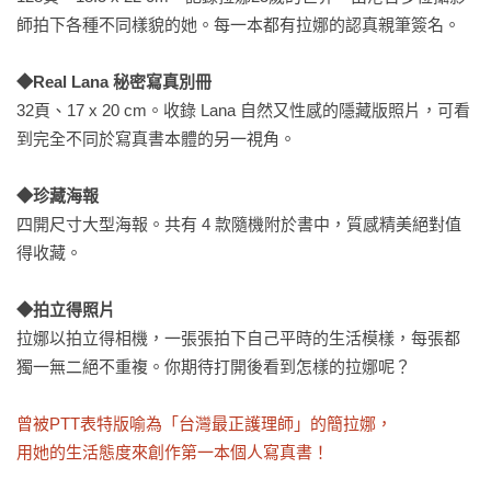
師拍下各種不同樣貌的她。每一本都有拉娜的認真親筆簽名。 

◆Real Lana 秘密寫真別冊
32頁、17 x 20 cm。收錄 Lana 自然又性感的隱藏版照片，可看
到完全不同於寫真書本體的另一視角。 

◆珍藏海報
四開尺寸大型海報。共有 4 款隨機附於書中，質感精美絕對值
得收藏。 

◆拍立得照片
拉娜以拍立得相機，一張張拍下自己平時的生活模樣，每張都
獨一無二絕不重複。你期待打開後看到怎樣的拉娜呢？

曾被PTT表特版喻為「台灣最正護理師」的簡拉娜，

用她的生活態度來創作第一本個人寫真書！