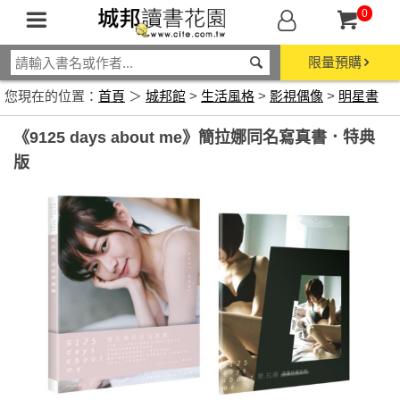
0
限量預購
您現在的位置：
首頁
＞
城邦館
>
生活風格
>
影視偶像
>
明星書
《9125 days about me》簡拉娜同名寫真書．特典
版