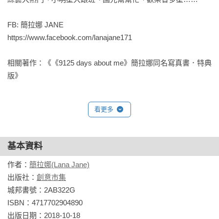
25歲，成為小女人的簡拉娜，從五種不同的視角出發，最溫柔
的生命紀錄。

FB: 簡拉娜 JANE 

https://www.facebook.com/lanajane171 

9125 個日子，塑造了簡拉娜在這個世界上的樣子。

希望你也能看到這樣的她。

相關著作：《《9125 days about me》簡拉娜同名寫真書．特典
版》
| 攝影者簡介 |
◎早乙女

看更多
用氣氛帶領影像、畫面顏色代表心情，而那些讀過的書、聽過
的音樂、看過的電影，所有美感都會呈現在攝影裡。個人經歷
為 DIGIPHOTO 雜誌人像特約攝影、人像本事攝影集（城邦出
基本資料
版）等。

作者：
簡拉娜(Lana Jane)
Instagram：https://www.instagram.com/inmyeye3

出版社：
創意市集
Flickr ：https://www.flickr.com/photos/inmyeye

城邦書號：2AB322G

ISBN：4717702904890

◎Wilson Lee

出版日期：2018-10-18
