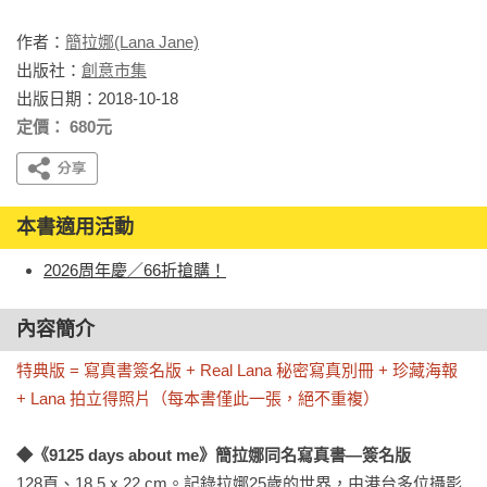
作者：
簡拉娜(Lana Jane)
出版社：
創意市集
出版日期：2018-10-18
定價： 680元
本書適用活動
2026周年慶／66折搶購！
內容簡介
特典版 = 寫真書簽名版 + Real Lana 秘密寫真別冊 + 珍藏海報 
+ Lana 拍立得照片（每本書僅此一張，絕不重複）
◆《9125 days about me》簡拉娜同名寫真書—簽名版
128頁、18.5 x 22 cm。記錄拉娜25歲的世界，由港台多位攝影