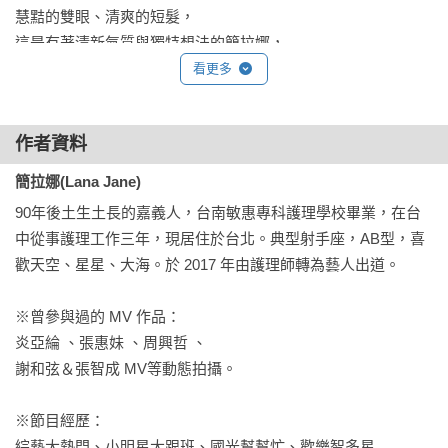
慧黠的雙眼、清爽的短髮，

這是有著清新氣質與獨特想法的簡拉娜，

透過這本寫真，寫下她最真摯的生活進行式。

看更多
「夢想是留給有勇氣與自信的人去實現的未來。」

作者資料
過去在與夢想的拔河裡她選擇了現實，把自己的嚮往留在小時
簡拉娜(Lana Jane)
候幻想的美麗舞台上，為了三餐不乏而賣力向前。

90年後土生土長的嘉義人，台南敏惠專科護理學校畢業，在台
中從事護理工作三年，現居住於台北。典型射手座，AB型，喜
「如果可以再更有自信，就能不只是為了生存，而是為了成為
歡天空、星星、大海。於 2017 年由護理師轉為藝人出道。

自己繼續下去。」

※曾參與過的 MV 作品：

她一直反覆思考著生命中必然的選擇題，放棄夢想的日子似乎
炎亞綸 、張惠妹 、周興哲 、

只是一種生存的模式，而非生活。 如今，她成為了她所嚮往的
謝和弦＆張智成 MV等動態拍攝。

樣子，從一個護理師變成模特兒；從為了溫飽而賣命，轉而為
了成為更好的自己而努力。這本寫真書是關於自我夢想的一場
※節目經歷：

追尋、也是一個生命的歷程紀念；是一份生命的潮起潮落，是
綜藝大熱門、小明星大跟班、國光幫幫忙、歡樂智多星……
