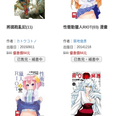
將國戡亂記(11)
性衝動獵人RIOT(03) 漫畫
作者：
カトウコトノ
作者：
築地俊彥
(KATOUKOTONO)
出版日：20150911
出版日：20141218
$99
優惠價84元
$99
優惠價84元
已售完，補書中
已售完，補書中