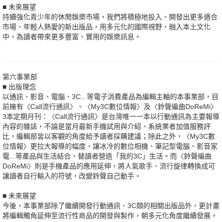
■ 未來展望
持續強化青少年的休閒娛樂市場，我們將積極地投入、開發出更多適合
市場、年輕人熱愛的新出版品，用多元化的國際視野，融入本土文化
中，為讀者帶來更多豐富、實用的娛樂訊息。
第六事業部
■ 出版理念
以通訊、影音、電腦、3C...等電子消費產品為編輯主軸的本事業部，目
前擁有〈Call流行通訊〉、〈My3C數位情報〉及〈鈴聲編曲DoReMi〉
3本定期月刊：〈Call流行通訊〉是台灣唯一一本以行動通訊為主要報導
內容的雜誌，不論是當月最新手機試用與介紹、系統業者加值服務評
比，編輯部皆以客觀的角度給予讀者採購建議；除此之外，〈My3C數
位情報〉更拉大報導的幅度，讓冰冷的數位相機、筆記型電腦、影音家
電...等產品與生活結合，替讀者營造「我的3C」生活。而〈鈴聲編曲
DoReMi〉則是手機產品的應用延伸，將人氣歌手、流行旋律轉換成可
讓讀者自行輸入的符號，改變鈴聲自己動手。
■ 未來展望
今後，本事業部除了繼續開發行動通訊、3C類的相關出版品外，更計畫
將編輯觸角延伸至流行性商品的開發與製作，朝多元化角度繼續發展。