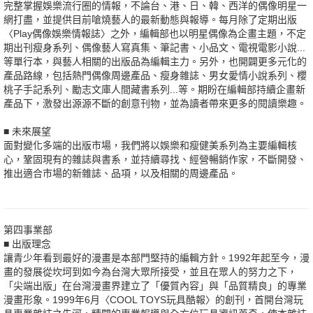
完整掌握娛樂流行圈的情報，不論台、港、日、韓、西洋的偶像明星一
網打盡，並提供目前嗆燒藝人的最新動態與報導。每月除了定期出版
〈Play偶像娛樂情報誌〉之外，編輯部也以明星偶像為企畫主題，不定
期出刊瘦身系列、偶像藝人寫真集、筆記書、小品文、電視電影小說...
等單行本，與藝人相關的出版品為編輯主力。另外，也開闢更多元化的
產品路線，包括熱門偶像周邊產品、瘦身雜誌、男女愛情小說系列、櫻
桃子手記系列、勵志文庫人間藏書系列...等。期盼在編輯部持續企畫新
產品下，激發出源源不斷的創意刊物，並為讀者帶來更多的閱讀樂趣。
■ 未來展望
面對變化多端的出版市場，我們將以娛樂和瘦健美系列為主要編輯核
心，鞏固現有的雜誌與書系，並持續尋找、經營暢銷作家，不斷開發、
推出適合市場的新雜誌、品項，以及相關的周邊產品。
第四事業部
■ 出版理念
讓青少年看到最好的漫畫是本部門堅持的編輯方針。1992年起至今，漫
畫的發展從坎坷到如今為台灣大眾所接受，並且在眾人的努力之下，
「尖端出版」在台灣漫畫界建立了「優質內容」與「品質精良」的專業
漫畫形象。1999年6月〈COOL TOYS玩具酷報〉的創刊，首開台灣玩