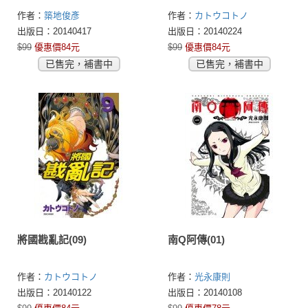
作者：
築地俊彥
作者：
カトウコトノ
(KATOUKOTONO)
出版日：20140417
出版日：20140224
$99
優惠價84元
$99
優惠價84元
已售完，補書中
已售完，補書中
將國戡亂記(09)
南Q阿傳(01)
作者：
カトウコトノ
作者：
光永康則
(KATOUKOTONO)
出版日：20140122
出版日：20140108