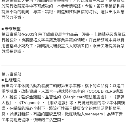
具專業雜誌之先河，精闢的專業報導與全方位玩具資訊蒐奇，使本雜誌
於玩具收藏家手中不可或缺的一本參考情報誌。今後，第四事業部也將
持續不斷的朝向「專業、精緻、創造知性與自信的時代」這個出版理念
而努力不懈。
■ 未來展望
第四事業部在2003年除了繼續發展主力商品：漫畫、卡通精品及專業玩
具雜誌外，也將開拓文字書籍及專業書籍的領域。在此新領域中將以實
用書籍與小說為主，讓閱讀尖端漫畫長大的讀者們，跟著尖端提昇智慧
與增長見識。
第五事業部
■ 出版理念
著重青少年休閒活動為發展主軸的第五事業部，旗下的產品有：以進口
重型機車、改裝資訊、人車合一超炫裝扮為主的〈COOL BIKERS機車
人〉雜誌；強調金頭腦、益智性的《Magic card魔法風雲會》、《鋼彈
大戰》、《TV game》、《網路遊戲》等，充滿競賽感的青少年休閒娛
樂，在編輯的精心企劃下，將流行性高且健康安全的休閒活動相關訊
息，以絕對新鮮、有趣的面貌呈現，徹底地融入teenagers！為時下青
少年開創更健康、快樂的生活空間。