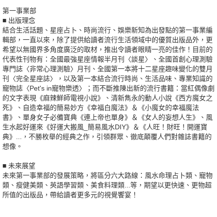
第一事業部
■ 出版理念
結合生活話題、星座占卜、時尚流行、娛樂新知為出發點的第一事業編
輯部，一直以來，除了提供給讀者流行生活領域中的優質出版品外，更
希望以無國界多角度廣泛的取材，推出令讀者眼睛一亮的佳作！目前的
代表性刊物有：全國最強星座情報半月刊〈談星〉、全國首創心理測驗
專門誌〈非常心理測驗〉月刊、全國第一本將十二星座趣味變化的雙月
刊〈完全星座誌〉，以及第一本結合流行時尚、生活品味、專業知識的
寵物誌〈Pet's in寵物樂透〉；而不斷推陳出新的流行書籍：當紅偶像劇
的文字表現《麻辣鮮師電視小說》、清新雋永的動人小說《西方魔女之
死》、自造幸福的簡易妙方《幸福白魔法》＆《小魔女的幸福魔法
書》、單身女子必備寶典《連上帝也單身》＆《女人的妄想人生》、風
生水起好運來《好運大搬風_簡易風水DIY》＆《人旺！財旺！開運寶
典》...，不勝枚舉的經典之作，引領群眾、徹底顛覆人們對雜誌書籍的
想像。
■ 未來展望
未來第一事業部的發展策略，將區分六大路線：風水命理占卜類、寵物
類、瘦健美類、英語學習類、美食料理類...等，期望以更快速、更物超
所值的出版品，帶給讀者更多元的視覺饗宴！