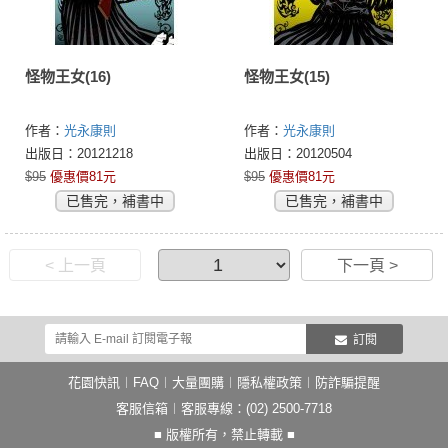
怪物王女(16)
怪物王女(15)
作者：
光永康則
作者：
光永康則
出版日：20121218
出版日：20120504
$95
優惠價81元
$95
優惠價81元
已售完，補書中
已售完，補書中
< 上一頁
下一頁 >
訂閱
花園快訊
︱
FAQ
︱
大量團購
︱
隱私權政策
︱
防詐騙提醒
客服信箱
︱客服專線：(02) 2500-7718
■ 版權所有，禁止轉載 ■