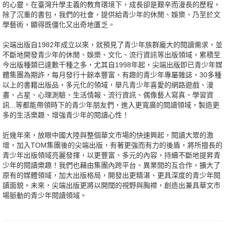
的心靈。在臺灣升學主義的教育環境下，成長卻是艱辛而漫長的歷程。
除了沉重的書包，我們的社會，提供給青少年的休閒、娛樂、乃至於文
學藝術，顯得既僵化又出奇地匱乏。
尖端出版自1982年成立以來，就預見了青少年族群龐大的閱讀需求，並
不斷地開發青少年的休閒、娛樂、文化、流行資訊等出版領域，累積至
今出版種類已達數千種之多，尤其自1998年起，尖端出版即已青少年媒
體集團為期許，每月發行十餘本豐富、有趣的青少年專屬雜誌，30多種
以上的書籍出版品，多元化的領域，舉凡青少年喜愛的網路遊戲、漫
畫、占星、心理測驗、生活情報、流行資訊、偶像藝人寫真、學習資
訊...等都能帶領時下的青少年朋友們，進入更寬廣的閱讀領域，製造更
多的生活樂趣、增強青少年的閱讀心性！
近幾年來，放眼中國大陸與整個華文市場的快速興起，閱讀大眾的激
增，加入TOM集團後的尖端出版，有著更強而有力的後盾，將所擅長的
青少年出版領域亮麗發揮，以更豐富、多元的內容，持續不斷地提昇青
少年的閱讀樂趣！我們也藉由集團內跨平台、異業間的互合作，擴大了
原有的媒體領域，加大出版格局，開發出更精湛、更具深度的青少年閱
讀面貌。未來，尖端出版更將以開闊的視野與胸襟，創造出兼具華文市
場脈動的青少年閱讀領域。