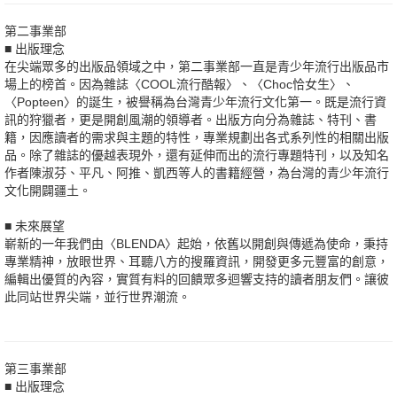
第二事業部
■ 出版理念
在尖端眾多的出版品領域之中，第二事業部一直是青少年流行出版品市
場上的榜首。因為雜誌〈COOL流行酷報〉、〈Choc恰女生〉、
〈Popteen〉的誕生，被譽稱為台灣青少年流行文化第一。既是流行資
訊的狩獵者，更是開創風潮的領導者。出版方向分為雜誌、特刊、書
籍，因應讀者的需求與主題的特性，專業規劃出各式系列性的相關出版
品。除了雜誌的優越表現外，還有延伸而出的流行專題特刊，以及知名
作者陳淑芬、平凡、阿推、凱西等人的書籍經營，為台灣的青少年流行
文化開闢疆土。
■ 未來展望
嶄新的一年我們由〈BLENDA〉起始，依舊以開創與傳遞為使命，秉持
專業精神，放眼世界、耳聽八方的搜羅資訊，開發更多元豐富的創意，
編輯出優質的內容，實質有料的回饋眾多迴響支持的讀者朋友們。讓彼
此同站世界尖端，並行世界潮流。
第三事業部
■ 出版理念