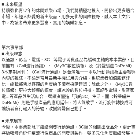
■ 未來展望
持續強化青少年的休閒娛樂市場，我們將積極地投入、開發出更多適合
市場、年輕人熱愛的新出版品，用多元化的國際視野，融入本土文化
中，為讀者帶來更多豐富、實用的娛樂訊息。
第六事業部
■ 出版理念
以通訊、影音、電腦、3C...等電子消費產品為編輯主軸的本事業部，目
前擁有〈Call流行通訊〉、〈My3C數位情報〉及〈鈴聲編曲DoReMi〉
3本定期月刊：〈Call流行通訊〉是台灣唯一一本以行動通訊為主要報導
內容的雜誌，不論是當月最新手機試用與介紹、系統業者加值服務評
比，編輯部皆以客觀的角度給予讀者採購建議；除此之外，〈My3C數
位情報〉更拉大報導的幅度，讓冰冷的數位相機、筆記型電腦、影音家
電...等產品與生活結合，替讀者營造「我的3C」生活。而〈鈴聲編曲
DoReMi〉則是手機產品的應用延伸，將人氣歌手、流行旋律轉換成可
讓讀者自行輸入的符號，改變鈴聲自己動手。
■ 未來展望
今後，本事業部除了繼續開發行動通訊、3C類的相關出版品外，更計畫
將編輯觸角延伸至流行性商品的開發與製作，朝多元化角度繼續發展。