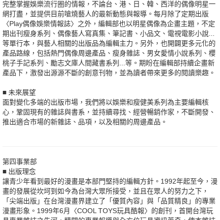
完整掌握娛樂流行圈的情報，不論台、港、日、韓、西洋的偶像明星一
網打盡，並提供目前嗆燒藝人的最新動態與報導。每月除了定期出版
〈Play偶像娛樂情報誌〉之外，編輯部也以明星偶像為企畫主題，不定
期出刊瘦身系列、偶像藝人寫真集、筆記書、小品文、電視電影小說...
等單行本，與藝人相關的出版品為編輯主力。另外，也開闢更多元化的
產品路線，包括熱門偶像周邊產品、瘦身雜誌、男女愛情小說系列、櫻
桃子手記系列、勵志文庫人間藏書系列...等。期盼在編輯部持續企畫新
產品下，激發出源源不斷的創意刊物，並為讀者帶來更多的閱讀樂趣。
■ 未來展望
面對變化多端的出版市場，我們將以娛樂和瘦健美系列為主要編輯核
心，鞏固現有的雜誌與書系，並持續尋找、經營暢銷作家，不斷開發、
推出適合市場的新雜誌、品項，以及相關的周邊產品。
第四事業部
■ 出版理念
讓青少年看到最好的漫畫是本部門堅持的編輯方針。1992年起至今，漫
畫的發展從坎坷到如今為台灣大眾所接受，並且在眾人的努力之下，
「尖端出版」在台灣漫畫界建立了「優質內容」與「品質精良」的專業
漫畫形象。1999年6月〈COOL TOYS玩具酷報〉的創刊，首開台灣玩