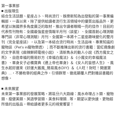
第一事業部
■ 出版理念
結合生活話題、星座占卜、時尚流行、娛樂新知為出發點的第一事業編
輯部，一直以來，除了提供給讀者流行生活領域中的優質出版品外，更
希望以無國界多角度廣泛的取材，推出令讀者眼睛一亮的佳作！目前的
代表性刊物有：全國最強星座情報半月刊〈談星〉、全國首創心理測驗
專門誌〈非常心理測驗〉月刊、全國第一本將十二星座趣味變化的雙月
刊〈完全星座誌〉，以及第一本結合流行時尚、生活品味、專業知識的
寵物誌〈Pet's in寵物樂透〉；而不斷推陳出新的流行書籍：當紅偶像劇
的文字表現《麻辣鮮師電視小說》、清新雋永的動人小說《西方魔女之
死》、自造幸福的簡易妙方《幸福白魔法》＆《小魔女的幸福魔法
書》、單身女子必備寶典《連上帝也單身》＆《女人的妄想人生》、風
生水起好運來《好運大搬風_簡易風水DIY》＆《人旺！財旺！開運寶
典》...，不勝枚舉的經典之作，引領群眾、徹底顛覆人們對雜誌書籍的
想像。
■ 未來展望
未來第一事業部的發展策略，將區分六大路線：風水命理占卜類、寵物
類、瘦健美類、英語學習類、美食料理類...等，期望以更快速、更物超
所值的出版品，帶給讀者更多元的視覺饗宴！