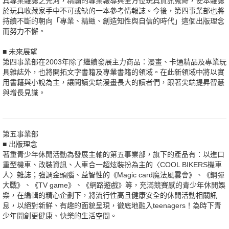
具專業雜誌之先河，精闢的專業報導與全方位玩具資訊蒐奇，使本雜誌
於玩具收藏家手中不可或缺的一本參考情報誌。今後，第四事業部也將
持續不斷的朝向「專業、精緻、創造知性與自信的時代」這個出版理念
而努力不懈。
■ 未來展望
第四事業部在2003年除了繼續發展主力商品：漫畫、卡通精品及專業玩
具雜誌外，也將開拓文字書籍及專業書籍的領域。在此新領域中將以實
用書籍與小說為主，讓閱讀尖端漫畫長大的讀者們，跟著尖端提昇智慧
與增長見識。
第五事業部
■ 出版理念
著重青少年休閒活動為發展主軸的第五事業部，旗下的產品有：以進口
重型機車、改裝資訊、人車合一超炫裝扮為主的〈COOL BIKERS機車
人〉雜誌；強調金頭腦、益智性的《Magic card魔法風雲會》、《鋼彈
大戰》、《TV game》、《網路遊戲》等，充滿競賽感的青少年休閒娛
樂，在編輯的精心企劃下，將流行性高且健康安全的休閒活動相關訊
息，以絕對新鮮、有趣的面貌呈現，徹底地融入teenagers！為時下青
少年開創更健康、快樂的生活空間。