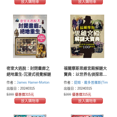
放入購物車
放入購物車
密室大逃脫：封閉畫廊之
福爾摩斯思維宮殿解謎大
絕地重生-沉浸式視覺解謎
寶典：以世界名偵探思路
解決100個案件
作者：
James Hamer-Morton
作者：
提姆．戴多普羅斯(Tim
Dedopulos)
出版日：20240315
出版日：20240315
$399
優惠價315元
$399
優惠價315元
放入購物車
放入購物車