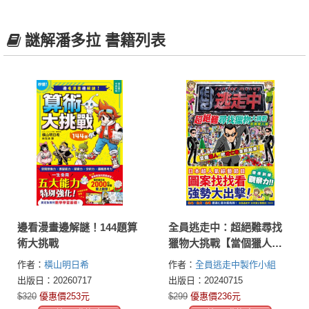
謎解潘多拉 書籍列表
邊看漫畫邊解謎！144題算
全員逃走中：超絕難尋找
術大挑戰
獵物大挑戰【當個獵人
篇】～訓練觀察力！限時
作者：
橫山明日希
作者：
全員逃走中製作小組
抓到最多逃亡者！
（富士電視台）
出版日：20260717
出版日：20240715
$320
優惠價253元
$299
優惠價236元