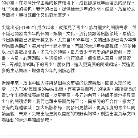
的心靈。在臺灣升學主義的教育環境下，成長卻是艱辛而漫長的歷程。
除了沉重的書包，我們的社會，提供給青少年的休閒、娛樂、乃至於文
學藝術，顯得既僵化又出奇地匱乏。
尖端出版自1982年成立以來，就預見了青少年族群龐大的閱讀需求，並
不斷地開發青少年的休閒、娛樂、文化、流行資訊等出版領域，累積至
今出版種類已達數千種之多，尤其自1998年起，尖端出版即已青少年媒
體集團為期許，每月發行十餘本豐富、有趣的青少年專屬雜誌，30多種
以上的書籍出版品，多元化的領域，舉凡青少年喜愛的網路遊戲、漫
畫、占星、心理測驗、生活情報、流行資訊、偶像藝人寫真、學習資
訊...等都能帶領時下的青少年朋友們，進入更寬廣的閱讀領域，製造更
多的生活樂趣、增強青少年的閱讀心性！
近幾年來，放眼中國大陸與整個華文市場的快速興起，閱讀大眾的激
增，加入TOM集團後的尖端出版，有著更強而有力的後盾，將所擅長的
青少年出版領域亮麗發揮，以更豐富、多元的內容，持續不斷地提昇青
少年的閱讀樂趣！我們也藉由集團內跨平台、異業間的互合作，擴大了
原有的媒體領域，加大出版格局，開發出更精湛、更具深度的青少年閱
讀面貌。未來，尖端出版更將以開闊的視野與胸襟，創造出兼具華文市
場脈動的青少年閱讀領域。