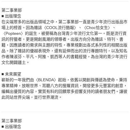
第二事業部
■ 出版理念
在尖端眾多的出版品領域之中，第二事業部一直是青少年流行出版品市
場上的榜首。因為雜誌〈COOL流行酷報〉、〈Choc恰女生〉、
〈Popteen〉的誕生，被譽稱為台灣青少年流行文化第一。既是流行資
訊的狩獵者，更是開創風潮的領導者。出版方向分為雜誌、特刊、書
籍，因應讀者的需求與主題的特性，專業規劃出各式系列性的相關出版
品。除了雜誌的優越表現外，還有延伸而出的流行專題特刊，以及知名
作者陳淑芬、平凡、阿推、凱西等人的書籍經營，為台灣的青少年流行
文化開闢疆土。
■ 未來展望
嶄新的一年我們由〈BLENDA〉起始，依舊以開創與傳遞為使命，秉持
專業精神，放眼世界、耳聽八方的搜羅資訊，開發更多元豐富的創意，
編輯出優質的內容，實質有料的回饋眾多迴響支持的讀者朋友們。讓彼
此同站世界尖端，並行世界潮流。
第三事業部
■ 出版理念