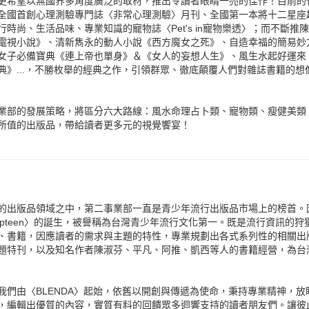
更希望以無國界多角度廣泛的取材，推出令讀者眼睛一亮的佳作！目前的
全國首創心理測驗專門誌〈非常心理測驗〉月刊、全國第一本將十二星座
行時尚、生活品味、專業知識的寵物誌〈Pet's in寵物樂透〉；而不斷
電視小說》、清新雋永的動人小說《西方魔女之死》、自造幸福的簡易妙
女子必備寶典《連上帝也單身》＆《女人的妄想人生》、風生水起好運來《
典》...，不勝枚舉的經典之作，引領群眾、徹底顛覆人們對雜誌書籍的想
業部的發展策略，將區分六大路線：風水命理占卜類、寵物類、瘦健美類、
所值的出版品，帶給讀者更多元的視覺饗宴！
的出版品領域之中，第二事業部一直是青少年流行出版品市場上的榜首。因為
opteen〉的誕生，被譽稱為台灣青少年流行文化第一。既是流行資訊的
、書籍，因應讀者的需求與主題的特性，專業規劃出各式系列性的相關出
題特刊，以及知名作者陳淑芬、平凡、阿推、凱西等人的書籍經營，為台
我們由〈BLENDA〉起始，依舊以開創與傳遞為使命，秉持專業精神，
，編輯出優質的內容，實質有料的回饋眾多迴響支持的讀者朋友們。讓彼