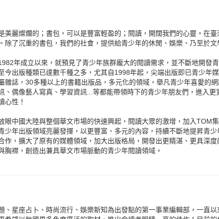
是美麗燦爛的；書包，可以是豐富輕盈的；閱讀，開闊我們的心靈。在臺
。除了沉重的書包，我們的社會，提供給青少年的休閒、娛樂、乃至於文
1982年成立以來，就預見了青少年族群龐大的閱讀需求，並不斷地開發
至今出版種類已達數千種之多，尤其自1998年起，尖端出版即已青少年
屬雜誌，30多種以上的書籍出版品，多元化的領域，舉凡青少年喜愛的
訊、偶像藝人寫真、學習資訊...等都能帶領時下的青少年朋友們，進入
讀心性！
放眼中國大陸與整個華文市場的快速興起，閱讀大眾的激增，加入TOM
青少年出版領域亮麗發揮，以更豐富、多元的內容，持續不斷地提昇青少
合作，擴大了原有的媒體領域，加大出版格局，開發出更精湛、更具深度
與胸襟，創造出兼具華文市場脈動的青少年閱讀領域。
題、星座占卜、時尚流行、娛樂新知為出發點的第一事業編輯部，一直以