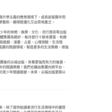
灣升學主義的教育環境下，成長卻是艱辛而
學藝術，顯得既僵化又出奇地匱乏。
青少年的休閒、娛樂、文化、流行資訊等出版
媒體集團為期許，每月發行十餘本豐富、有趣
網路遊戲、漫畫、占星、心理測驗、生活情
更寬廣的閱讀領域，製造更多的生活樂趣、增強
集團後的尖端出版，有著更強而有力的後盾，
年的閱讀樂趣！我們也藉由集團內跨平台、
的青少年閱讀面貌。未來，尖端出版更將以
來，除了提供給讀者流行生活領域中的優質