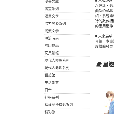
■ 出版理念
漫畫文庫
以通訊、影
漫畫系列
曲DoRe
紹、系統業
漫畫文學
冷的數位相
潛力開發系列
的應用延伸
潮流文學
■ 未來展望
潮流時尚
今後，本事
無印良品
度繼續發展
玩具酷報
現代人命理系列
星戀
現代人命理系列
甜芯館
生活創意
百合
神祕系列
福爾摩沙攝影系列
粉彩族