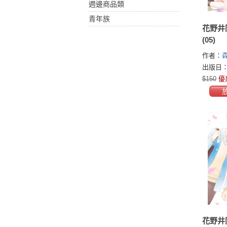
週邊商品類
青年族
花野井
(05)
作者：
出版日：2
$150
優
花野井