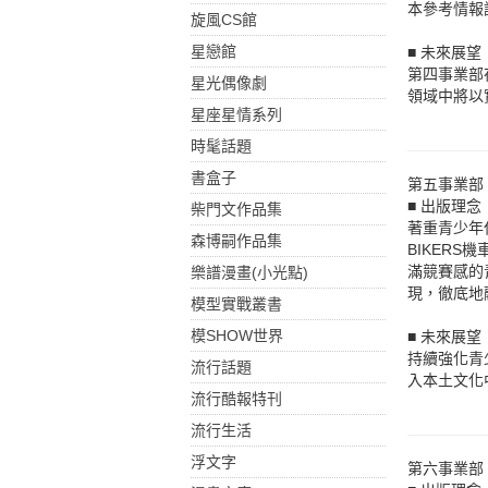
本參考情報
旋風CS館
星戀館
■ 未來展望
第四事業部
星光偶像劇
領域中將以
星座星情系列
時髦話題
書盒子
第五事業部
■ 出版理念
柴門文作品集
著重青少年
森博嗣作品集
BIKERS
滿競賽感的
樂譜漫畫(小光點)
現，徹底地融
模型實戰叢書
模SHOW世界
■ 未來展望
持續強化青
流行話題
入本土文化
流行酷報特刊
流行生活
浮文字
第六事業部