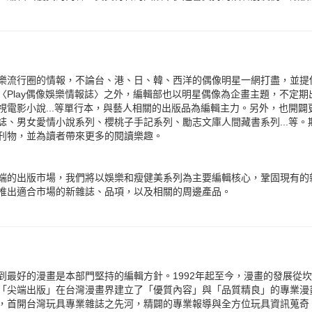
樂流行圈的情報，不論台、港、日、韓、西洋的偶像明星一網打盡，並提
〈Play偶像娛樂情報誌〉之外，編輯部也以明星偶像為企畫主題，不定
視電影小說...等單行本，與藝人相關的出版品為編輯主力。另外，也開
誌、男女愛情小說系列、櫻桃子手記系列、勵志文庫人間藏書系列...等
刊物，並為讀者帶來更多的閱讀樂趣。
端的出版市場，我們將以娛樂和瘦健美系列為主要編輯核心，鞏固現有的
推出適合市場的新雜誌、品項，以及相關的周邊產品。
到最好的漫畫是本部門堅持的編輯方針。1992年起至今，漫畫的發展從
「尖端出版」在台灣漫畫界建立了「優質內容」與「品質精良」的專業漫畫形象
，首開台灣玩具專業雜誌之先河，精闢的專業報導與全方位玩具資訊蒐奇