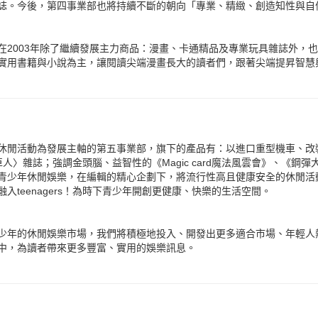
誌。今後，第四事業部也將持續不斷的朝向「專業、精緻、創造知性與自
在2003年除了繼續發展主力商品：漫畫、卡通精品及專業玩具雜誌外，
實用書籍與小說為主，讓閱讀尖端漫畫長大的讀者們，跟著尖端提昇智慧
休閒活動為發展主軸的第五事業部，旗下的產品有：以進口重型機車、改裝
機車人〉雜誌；強調金頭腦、益智性的《Magic card魔法風雲會》、《鋼彈
青少年休閒娛樂，在編輯的精心企劃下，將流行性高且健康安全的休閒活
入teenagers！為時下青少年開創更健康、快樂的生活空間。
少年的休閒娛樂市場，我們將積極地投入、開發出更多適合市場、年輕人
中，為讀者帶來更多豐富、實用的娛樂訊息。