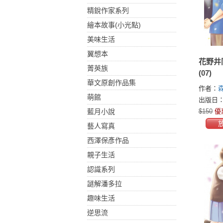
精銳作家系列
繪本故事(小光點)
美味生活
翼想本
花野井
菁英族
(07)
華文原創作品集
作者：
萌館
出版日：2
藍月小說
$150
優
藝人寫真
西澤保彥作品
親子生活
認識系列
謎解潘多拉
趣味生活
逆思流