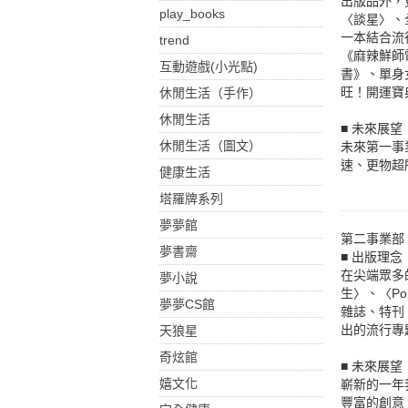
出版品外，
play_books
〈談星〉、
一本結合流
trend
《麻辣鮮師
互動遊戲(小光點)
書》、單身
旺！開運寶
休閒生活（手作）
休閒生活
■ 未來展望
休閒生活（圖文）
未來第一事
速、更物超
健康生活
塔羅牌系列
夢夢館
第二事業部
夢書齋
■ 出版理念
在尖端眾多
夢小說
生〉、〈P
夢夢CS館
雜誌、特刊
出的流行專
天狼星
奇炫館
■ 未來展望
嬉文化
嶄新的一年
豐富的創意