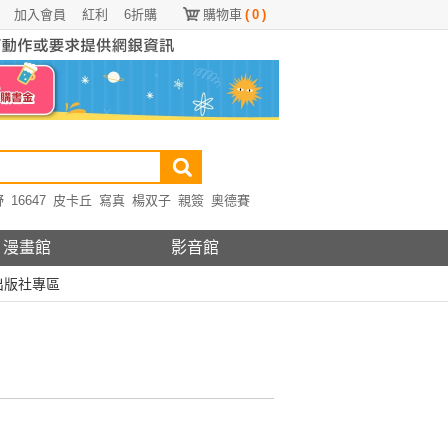
加入會員
紅利
6折購
購物車
(
0
)
野
16647
皮卡丘
寫真
楊双子
親簽
奧德賽
漫畫館
影音館
出版社專區