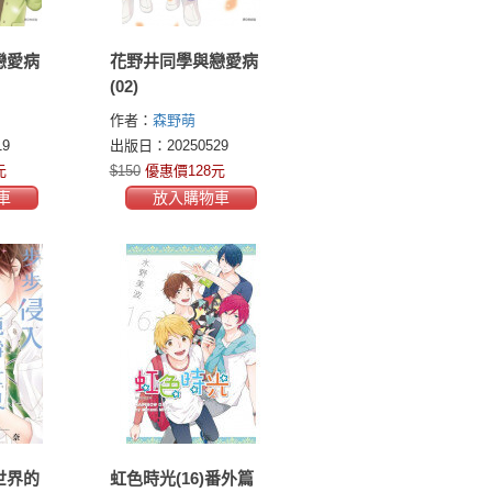
戀愛病
花野井同學與戀愛病
(02)
作者：
森野萌
9
出版日：20250529
元
$150
優惠價128元
車
放入購物車
世界的
虹色時光(16)番外篇