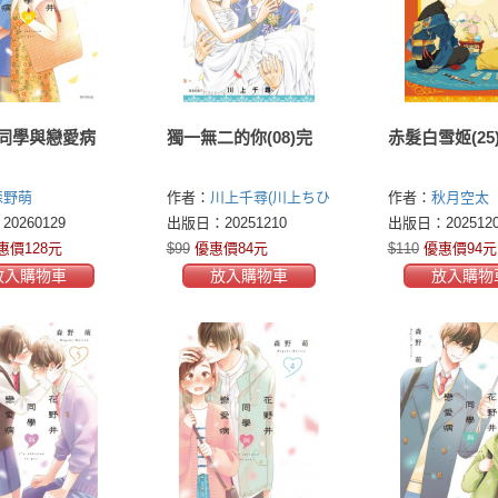
同學與戀愛病
獨一無二的你(08)完
赤髮白雪姬(25
森野萌
作者：
川上千尋(川上ちひ
作者：
秋月空太
ろ)
0260129
出版日：20251210
出版日：2025120
惠價128元
$99
優惠價84元
$110
優惠價94元
放入購物車
放入購物車
放入購物