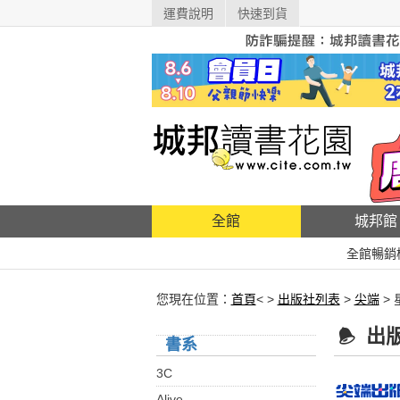
運費說明
快速到貨
全館
城邦館
全館暢銷
您現在位置：
首頁
< >
出版社列表
>
尖端
>
出
書系
3C
Alive