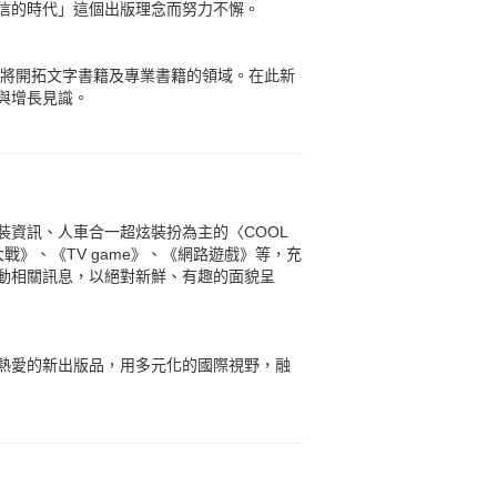
信的時代」這個出版理念而努力不懈。
也將開拓文字書籍及專業書籍的領域。在此新
與增長見識。
資訊、人車合一超炫裝扮為主的〈COOL
大戰》、《TV game》、《網路遊戲》等，充
動相關訊息，以絕對新鮮、有趣的面貌呈
熱愛的新出版品，用多元化的國際視野，融