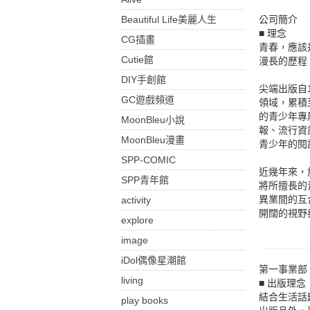
Beautiful Life美麗人生
公司簡介
■ 理念
CG插畫
青春，應該
Cutie館
漫長的歷程
DIY手創館
尖端出版自
GC遊戲頻道
領域，累積
的青少年專
MoonBleu小說
報、流行資
MoonBleu漫畫
青少年的閱
SPP-COMIC
近幾年來，
SPP青年館
將所擅長的
異業間的互
activity
開闊的視野
explore
image
iDol偶像星潮館
第一事業部
living
■ 出版理念
結合生活話
play books