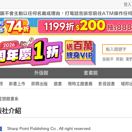
登入
吳毅平
原創
東
原創
Rewire
外版館
套書館
榜
新書上市
即將出版
選書
限時主題書展
影音說書
城邦
 星戀館書系
版社介紹
Sharp Point Publishing Co., All right reserved.