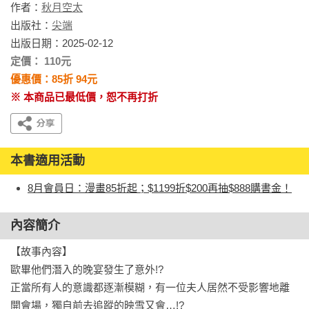
作者：
秋月空太
出版社：
尖端
出版日期：2025-02-12
定價： 110元
優惠價：85折 94元
※ 本商品已最低價，恕不再打折
本書適用活動
8月會員日：漫畫85折起；$1199折$200再抽$888購書金！
內容簡介
【故事內容】

歐畢他們潛入的晚宴發生了意外!?

正當所有人的意識都逐漸模糊，有一位夫人居然不受影響地離
開會場，獨自前去追蹤的映雪又會…!?
