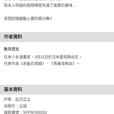
而夫人待過的房間裡竟充滿了詭異的香味…

苦悶回憶撼動心靈的第24集!!
作者資料
秋月空太 
日本少女漫畫家，3月21日於日本愛知縣出生。

代表作為《赤髮白雪姬》、《青春攻略本》。
基本資料
作者：
秋月空太
出版社：
尖端
城邦書號：SPP6F000262
