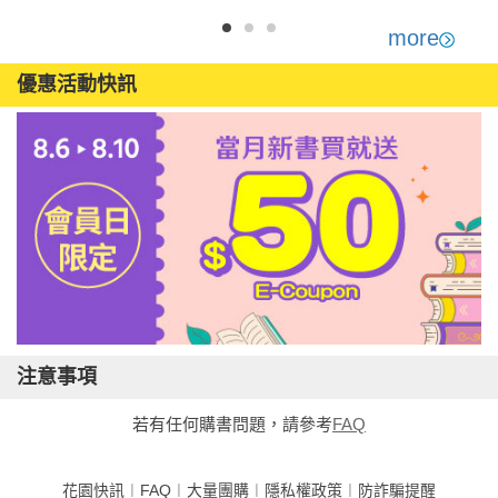
more
優惠活動快訊
注意事項
若有任何購書問題，請參考
FAQ
花園快訊
︱
FAQ
︱
大量團購
︱
隱私權政策
︱
防詐騙提醒