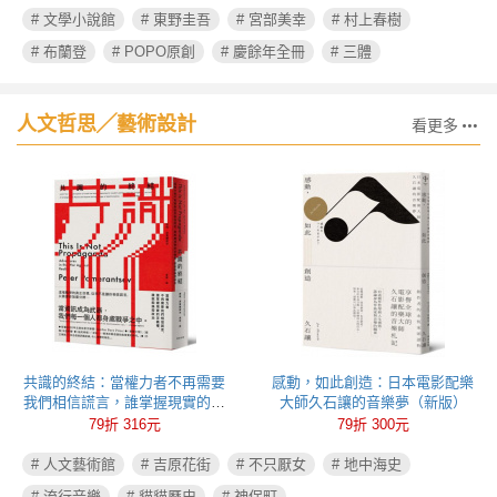
# 文學小說館
# 東野圭吾
# 宮部美幸
# 村上春樹
# 布蘭登
# POPO原創
# 慶餘年全冊
# 三體
人文哲思╱藝術設計
看更多
共識的終結：當權力者不再需要
感動，如此創造：日本電影配樂
我們相信謊言，誰掌握現實的定
大師久石讓的音樂夢（新版）
義權，誰就能操控政治
79折 316元
79折 300元
# 人文藝術館
# 吉原花街
# 不只厭女
# 地中海史
# 流行音樂
# 貓貓歷史
# 神保町