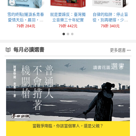
回
雪的終點(暖淚系青春
就是要躁反：臺灣獨
自律的陷阱：停止盲
愛情天后‧晨羽，全
立音樂三十年紀實
從，別再硬撐，少做
新加筆黑暗純愛系列
一點，成就更多
79折 284元
79折 442元
79折 340元
最終曲！)
每月必讀選書
更多選書
當戰爭降臨，你該當個軍人，還是父親？