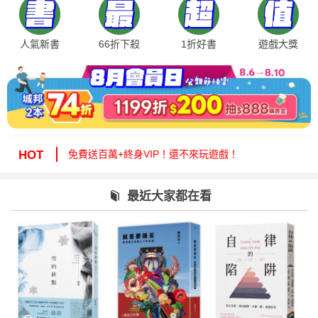
人氣新書
66折下殺
1折好書
遊戲大獎
絕版35折，年度唯一！快來周年慶逛逛！
免費送百萬+終身VIP！還不來玩遊戲！
HOT
周年慶1折起！滿額再減15%送6折券！
城邦讀書花園提醒您：嚴防詐騙，小心求證！
最近大家都在看