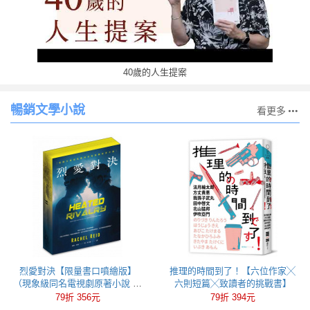
40歲的人生提案
暢銷文學小說
看更多
烈愛對決【限量書口噴繪版】
推理的時間到了！【六位作家╳
（現象級同名電視劇原著小說 全
六則短篇╳致讀者的挑戰書】
球冰球羅曼史狂潮代表作）
79折 356元
79折 394元