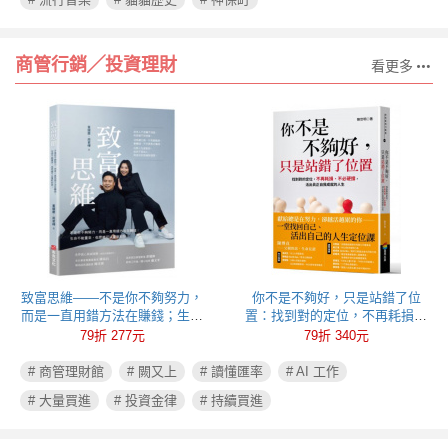
商管行銷╱投資理財
看更多
致富思維——不是你不夠努力，
你不是不夠好，只是站錯了位
而是一直用錯方法在賺錢；生命
置：找到對的定位，不再耗損、
不能重來，但思維可以重新彩
不必硬撐，活出真正自我成就的
79折 277元
79折 340元
排！
人生
# 商管理財館
# 闕又上
# 讀懂匯率
# AI 工作
# 大量買進
# 投資金律
# 持續買進