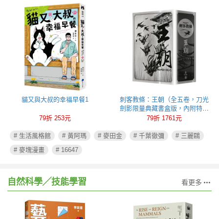
貓又與大叔的幸福早餐1
刺客教條：王朝（全五卷，刀光
劍影限量典藏書盒版，內附特製
刺客水墨古風海報）
79折 253元
79折 1761元
# 生活風格館
# 黃阿瑪
# 麥田金
# 千葉徹彌
# 三麗鷗
# 麥塊漫畫
# 16647
自然科學╱技能學習
看更多