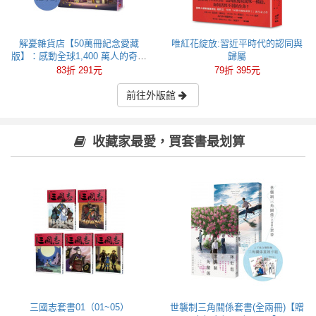
解憂雜貨店【50萬冊紀念愛藏
唯紅花綻放:習近平時代的認同與
版】：感動全球1,400 萬人的奇蹟
歸屬
之書，東野圭吾最令人感動落淚
83折 291元
79折 395元
的作品！
前往外版館
收藏家最愛，買套書最划算
三國志套書01（01~05）
世襲制三角關係套書(全兩冊)【贈