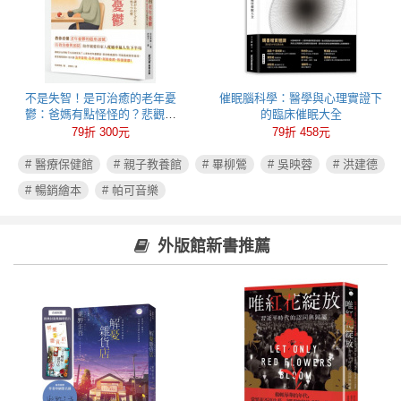
不是失智！是可治癒的老年憂
催眠腦科學：醫學與心理實證下
鬱：爸媽有點怪怪的？悲觀易
的臨床催眠大全
怒、健忘失眠可能都是心病！照
79折 300元
79折 458元
護必讀老年憂鬱症指南
# 醫療保健館
# 親子教養館
# 畢柳鶯
# 吳映蓉
# 洪建德
# 暢銷繪本
# 帕可音樂
外版館新書推薦