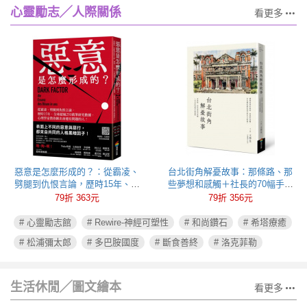
心靈勵志╱人際關係
看更多
惡意是怎麼形成的？：從霸凌、
台北街角解憂故事：那條路、那
劈腿到仇恨言論，歷時15年、全
些夢想和感觸＋社長的70幅手繪
球超過250萬筆研究數據，心理學
插圖
79折 363元
79折 356元
家教你揪出身邊有問題的人！
# 心靈勵志館
# Rewire-神經可塑性
# 和尚鑽石
# 希塔療癒
# 松浦彌太郎
# 多巴胺國度
# 斷食善終
# 洛克菲勒
生活休閒╱圖文繪本
看更多