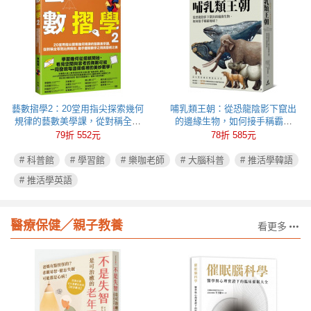
藝數摺學2：20堂用指尖探索幾何
哺乳類王朝：從恐龍陰影下竄出
規律的藝數美學課，從對稱全等
的邊緣生物，如何接手稱霸地
到比例相似，動手體驗數學之用
球？
79折 552元
78折 585元
與藝術之美
# 科普館
# 學習館
# 樂咖老師
# 大腦科普
# 推活學韓語
# 推活學英語
醫療保健╱親子教養
看更多