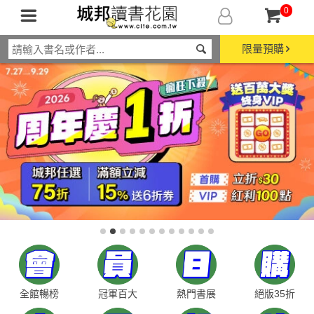
0
限量預購
全館暢榜
冠軍百大
熱門書展
絕版35折