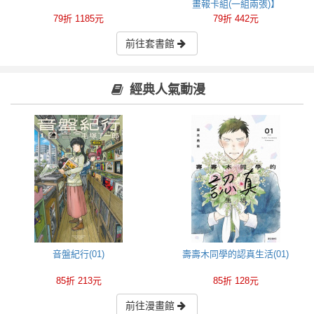
畫報卡組(一組兩張)】
79折 1185元
79折 442元
前往套書館
經典人氣動漫
音盤紀行(01)
壽壽木同學的認真生活(01)
85折 213元
85折 128元
前往漫畫館