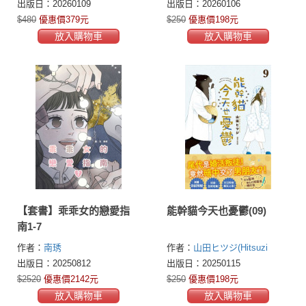
(Béatrice Rodriguez)
Yamada)
出版日：20260109
出版日：20260106
$480
優惠價379元
$250
優惠價198元
放入購物車
放入購物車
【套書】乖乖女的戀愛指
能幹貓今天也憂鬱(09)
南1-7
作者：
南琇
作者：
山田ヒツジ(Hitsuzi
Yamada)
出版日：20250812
出版日：20250115
$2520
優惠價2142元
$250
優惠價198元
放入購物車
放入購物車