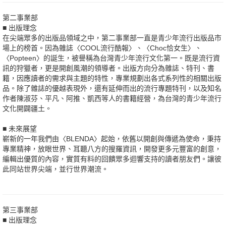
第二事業部
■ 出版理念
在尖端眾多的出版品領域之中，第二事業部一直是青少年流行出版品市
場上的榜首。因為雜誌〈COOL流行酷報〉、〈Choc恰女生〉、
〈Popteen〉的誕生，被譽稱為台灣青少年流行文化第一。既是流行資
訊的狩獵者，更是開創風潮的領導者。出版方向分為雜誌、特刊、書
籍，因應讀者的需求與主題的特性，專業規劃出各式系列性的相關出版
品。除了雜誌的優越表現外，還有延伸而出的流行專題特刊，以及知名
作者陳淑芬、平凡、阿推、凱西等人的書籍經營，為台灣的青少年流行
文化開闢疆土。
■ 未來展望
嶄新的一年我們由〈BLENDA〉起始，依舊以開創與傳遞為使命，秉持
專業精神，放眼世界、耳聽八方的搜羅資訊，開發更多元豐富的創意，
編輯出優質的內容，實質有料的回饋眾多迴響支持的讀者朋友們。讓彼
此同站世界尖端，並行世界潮流。
第三事業部
■ 出版理念