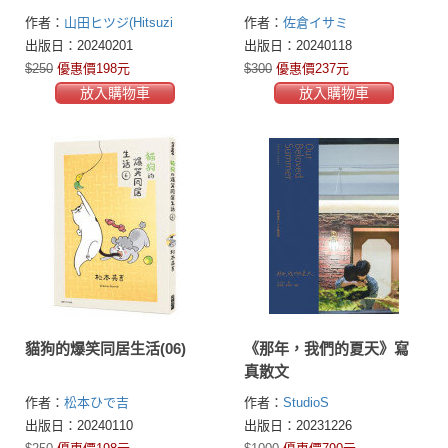
作者：
山田ヒツジ(Hitsuzi
作者：
佐倉イサミ
Yamada)
出版日：20240201
出版日：20240118
$250
優惠價198元
$300
優惠價237元
放入購物車
放入購物車
貓狗的爆笑同居生活(06)
《那年，我們的夏天》寫
真散文
作者：
松本ひで吉
作者：
StudioS
出版日：20240110
出版日：20231226