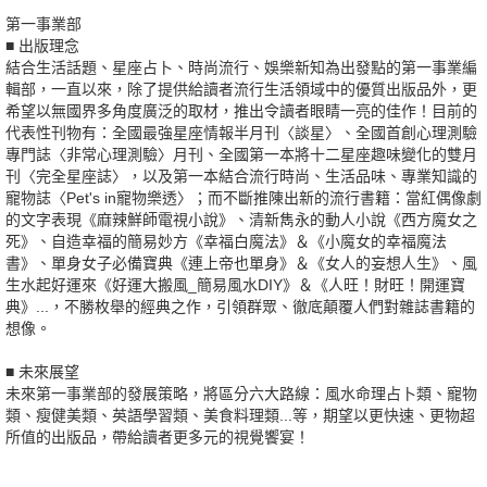
第一事業部
■ 出版理念
結合生活話題、星座占卜、時尚流行、娛樂新知為出發點的第一事業編
輯部，一直以來，除了提供給讀者流行生活領域中的優質出版品外，更
希望以無國界多角度廣泛的取材，推出令讀者眼睛一亮的佳作！目前的
代表性刊物有：全國最強星座情報半月刊〈談星〉、全國首創心理測驗
專門誌〈非常心理測驗〉月刊、全國第一本將十二星座趣味變化的雙月
刊〈完全星座誌〉，以及第一本結合流行時尚、生活品味、專業知識的
寵物誌〈Pet's in寵物樂透〉；而不斷推陳出新的流行書籍：當紅偶像劇
的文字表現《麻辣鮮師電視小說》、清新雋永的動人小說《西方魔女之
死》、自造幸福的簡易妙方《幸福白魔法》＆《小魔女的幸福魔法
書》、單身女子必備寶典《連上帝也單身》＆《女人的妄想人生》、風
生水起好運來《好運大搬風_簡易風水DIY》＆《人旺！財旺！開運寶
典》...，不勝枚舉的經典之作，引領群眾、徹底顛覆人們對雜誌書籍的
想像。
■ 未來展望
未來第一事業部的發展策略，將區分六大路線：風水命理占卜類、寵物
類、瘦健美類、英語學習類、美食料理類...等，期望以更快速、更物超
所值的出版品，帶給讀者更多元的視覺饗宴！