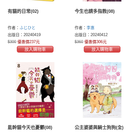
有貓的日常(02)
今生也請多指教(08)
作者：
ふじひと
作者：
李惠
出版日：20240419
出版日：20240412
$300
優惠價237元
$360
優惠價306元
放入購物車
放入購物車
能幹貓今天也憂鬱(08)
公主婆婆與騎士狗狗(全)