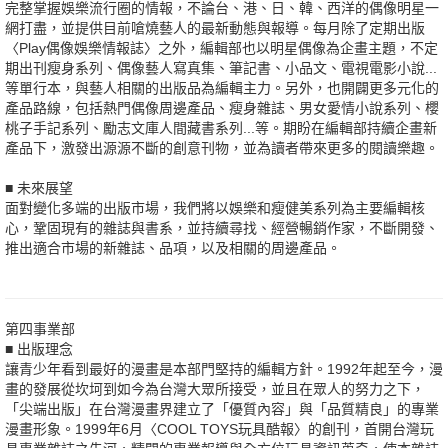
完整掌握娛樂流行圈的情報，不論台、港、日、韓、西洋的偶像明星一
網打盡，並提供目前嗆燒藝人的最新動態與報導。每月除了定期出版
〈Play偶像娛樂情報誌〉之外，編輯部也以明星偶像為企畫主題，不定
期出刊瘦身系列、偶像藝人寫真集、筆記書、小品文、電視電影小說...
等單行本，與藝人相關的出版品為編輯主力。另外，也開闢更多元化的
產品路線，包括熱門偶像周邊產品、瘦身雜誌、男女愛情小說系列、櫻
桃子手記系列、勵志文庫人間藏書系列...等。期盼在編輯部持續企畫新
產品下，激發出源源不斷的創意刊物，並為讀者帶來更多的閱讀樂趣。
■ 未來展望
面對變化多端的出版市場，我們將以娛樂和瘦健美系列為主要編輯核
心，鞏固現有的雜誌與書系，並持續尋找、經營暢銷作家，不斷開發、
推出適合市場的新雜誌、品項，以及相關的周邊產品。
第四事業部
■ 出版理念
讓青少年看到最好的漫畫是本部門堅持的編輯方針。1992年起至今，漫
畫的發展從坎坷到如今為台灣大眾所接受，並且在眾人的努力之下，
「尖端出版」在台灣漫畫界建立了「優質內容」與「品質精良」的專業
漫畫形象。1999年6月〈COOL TOYS玩具酷報〉的創刊，首開台灣玩