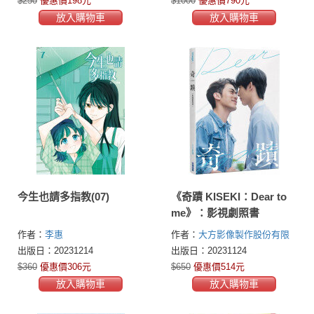
$250
優惠價198元
$1000
優惠價790元
放入購物車
放入購物車
今生也請多指教(07)
《奇蹟 KISEKI：Dear to
me》：影視劇照書
作者：
李惠
作者：
大方影像製作股份有限
公司
出版日：20231214
出版日：20231124
$360
優惠價306元
$650
優惠價514元
放入購物車
放入購物車