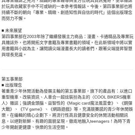
具專業雜誌之先河，精闢的專業報導與全方位玩具資訊蒐奇，使本雜誌
於玩具收藏家手中不可或缺的一本參考情報誌。今後，第四事業部也將
持續不斷的朝向「專業、精緻、創造知性與自信的時代」這個出版理念
而努力不懈。
■ 未來展望
第四事業部在2003年除了繼續發展主力商品：漫畫、卡通精品及專業玩
具雜誌外，也將開拓文字書籍及專業書籍的領域。在此新領域中將以實
用書籍與小說為主，讓閱讀尖端漫畫長大的讀者們，跟著尖端提昇智慧
與增長見識。
第五事業部
■ 出版理念
著重青少年休閒活動為發展主軸的第五事業部，旗下的產品有：以進口
重型機車、改裝資訊、人車合一超炫裝扮為主的〈COOL BIKERS機車
人〉雜誌；強調金頭腦、益智性的《Magic card魔法風雲會》、《鋼彈
大戰》、《TV game》、《網路遊戲》等，充滿競賽感的青少年休閒娛
樂，在編輯的精心企劃下，將流行性高且健康安全的休閒活動相關訊
息，以絕對新鮮、有趣的面貌呈現，徹底地融入teenagers！為時下青
少年開創更健康、快樂的生活空間。