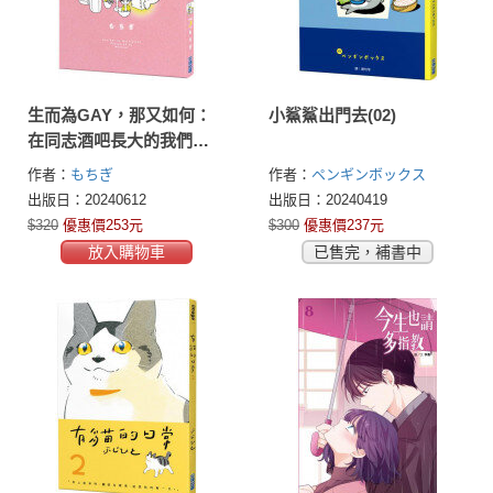
生而為GAY，那又如何：
小鯊鯊出門去(02)
在同志酒吧長大的我們
vol.3(完)
作者：
もちぎ
作者：
ペンギンボックス
出版日：20240612
出版日：20240419
$320
優惠價253元
$300
優惠價237元
放入購物車
已售完，補書中