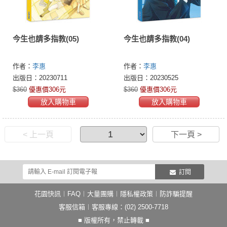
今生也請多指教(05)
今生也請多指教(04)
作者：
李惠
作者：
李惠
出版日：20230711
出版日：20230525
$360
優惠價306元
$360
優惠價306元
放入購物車
放入購物車
< 上一頁
下一頁 >
訂閱
花園快訊
︱
FAQ
︱
大量團購
︱
隱私權政策
︱
防詐騙提醒
客服信箱
︱客服專線：(02) 2500-7718
■ 版權所有，禁止轉載 ■