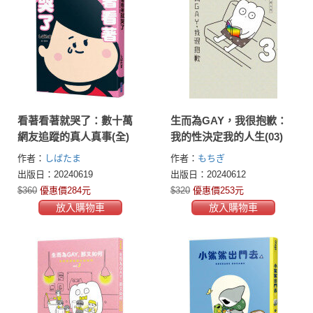
看著看著就哭了：數十萬
生而為GAY，我很抱歉：
網友追蹤的真人真事(全)
我的性決定我的人生(03)
作者：
しばたま
作者：
もちぎ
出版日：20240619
出版日：20240612
$360
優惠價284元
$320
優惠價253元
放入購物車
放入購物車