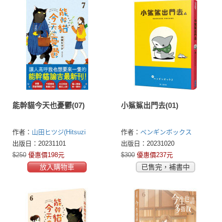
能幹貓今天也憂鬱(07)
小鯊鯊出門去(01)
作者：
山田ヒツジ(Hitsuzi
作者：
ペンギンボックス
Yamada)
出版日：20231101
出版日：20231020
$250
優惠價198元
$300
優惠價237元
放入購物車
已售完，補書中