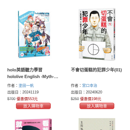
holo英語聽力學習
不會切蛋糕的犯罪少年(01)
hololive English -Myth-的
異世界大冒險 跟hololive一
作者：
塗田一帆
作者：
宮口幸治
起學習英語會話！
出版日：20241119
出版日：20240620
$700
優惠價553元
$250
優惠價198元
放入購物車
放入購物車