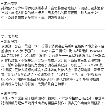
■ 未來展望
持續強化青少年的休閒娛樂市場，我們將積極地投入、開發出更多適合
市場、年輕人熱愛的新出版品，用多元化的國際視野，融入本土文化
中，為讀者帶來更多豐富、實用的娛樂訊息。
第六事業部
■ 出版理念
以通訊、影音、電腦、3C...等電子消費產品為編輯主軸的本事業部，目
前擁有〈Call流行通訊〉、〈My3C數位情報〉及〈鈴聲編曲DoReMi〉
3本定期月刊：〈Call流行通訊〉是台灣唯一一本以行動通訊為主要報導
內容的雜誌，不論是當月最新手機試用與介紹、系統業者加值服務評
比，編輯部皆以客觀的角度給予讀者採購建議；除此之外，〈My3C數
位情報〉更拉大報導的幅度，讓冰冷的數位相機、筆記型電腦、影音家
電...等產品與生活結合，替讀者營造「我的3C」生活。而〈鈴聲編曲
DoReMi〉則是手機產品的應用延伸，將人氣歌手、流行旋律轉換成可
讓讀者自行輸入的符號，改變鈴聲自己動手。
■ 未來展望
今後，本事業部除了繼續開發行動通訊、3C類的相關出版品外，更計畫
將編輯觸角延伸至流行性商品的開發與製作，朝多元化角度繼續發展。