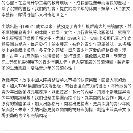
的心靈。在臺灣升學主義的教育環境下，成長卻是艱辛而漫長的歷程。
除了沉重的書包，我們的社會，提供給青少年的休閒、娛樂、乃至於文
學藝術，顯得既僵化又出奇地匱乏。
尖端出版自1982年成立以來，就預見了青少年族群龐大的閱讀需求，並
不斷地開發青少年的休閒、娛樂、文化、流行資訊等出版領域，累積至
今出版種類已達數千種之多，尤其自1998年起，尖端出版即已青少年媒
體集團為期許，每月發行十餘本豐富、有趣的青少年專屬雜誌，30多種
以上的書籍出版品，多元化的領域，舉凡青少年喜愛的網路遊戲、漫
畫、占星、心理測驗、生活情報、流行資訊、偶像藝人寫真、學習資
訊...等都能帶領時下的青少年朋友們，進入更寬廣的閱讀領域，製造更
多的生活樂趣、增強青少年的閱讀心性！
近幾年來，放眼中國大陸與整個華文市場的快速興起，閱讀大眾的激
增，加入TOM集團後的尖端出版，有著更強而有力的後盾，將所擅長的
青少年出版領域亮麗發揮，以更豐富、多元的內容，持續不斷地提昇青
少年的閱讀樂趣！我們也藉由集團內跨平台、異業間的互合作，擴大了
原有的媒體領域，加大出版格局，開發出更精湛、更具深度的青少年閱
讀面貌。未來，尖端出版更將以開闊的視野與胸襟，創造出兼具華文市
場脈動的青少年閱讀領域。