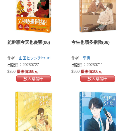
能幹貓今天也憂鬱(06)
今生也請多指教(06)
作者：
山田ヒツジ(Hitsuzi
作者：
李惠
Yamada)
出版日：20230727
出版日：20230711
$250
優惠價198元
$360
優惠價306元
放入購物車
放入購物車