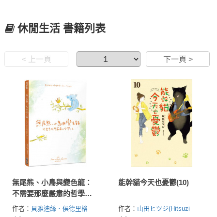
休閒生活 書籍列表
< 上一頁
下一頁 >
無尾熊、小鳥與變色龍：
能幹貓今天也憂鬱(10)
不需要那麼嚴肅的哲學人
生
作者：
貝雅迪絲．侯德里格
作者：
山田ヒツジ(Hitsuzi