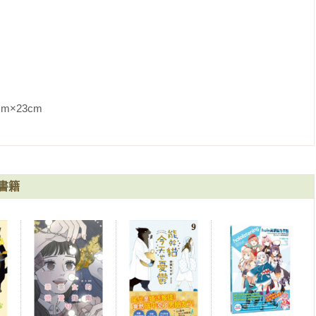
m                
書籍