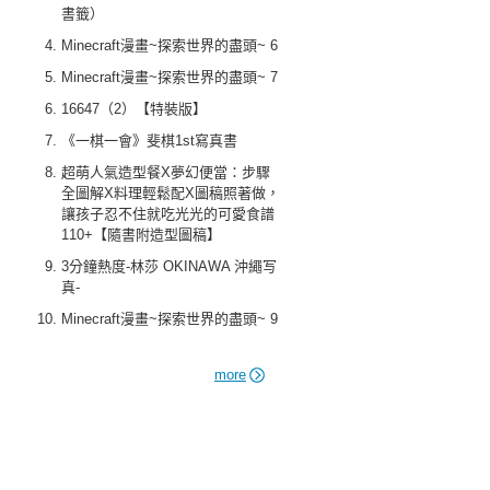
書籤）
Minecraft漫畫~探索世界的盡頭~ 6
Minecraft漫畫~探索世界的盡頭~ 7
16647（2）【特裝版】
《一棋一會》斐棋1st寫真書
超萌人氣造型餐X夢幻便當：步驟
全圖解X料理輕鬆配X圖稿照著做，
讓孩子忍不住就吃光光的可愛食譜
110+【隨書附造型圖稿】
3分鐘熱度-林莎 OKINAWA 沖繩写
真-
Minecraft漫畫~探索世界的盡頭~ 9
more