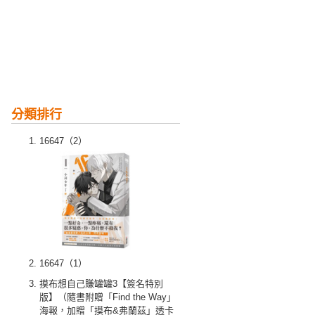
分類排行
16647（2）
16647（1）
摸布想自己賺罐罐3【簽名特別
版】（隨書附贈「Find the Way」
海報，加贈「摸布&弗蘭茲」透卡