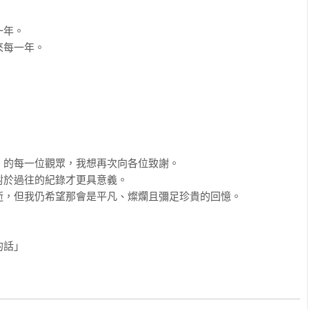
年。

每一年。

的每一位觀眾，我想再次向各位致謝。

於過往的紀錄才更具意義。

，但我仍希望那會是平凡、燦爛且彌足珍貴的回憶。

的話」