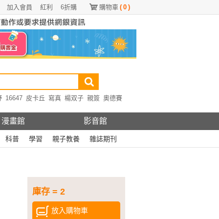
加入會員
紅利
6折購
購物車
(
0
)
野
16647
皮卡丘
寫真
楊双子
親簽
奧德賽
漫畫館
影音館
科普
學習
親子教養
雜誌期刊
庫存 = 2
放入購物車