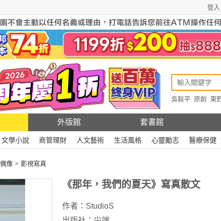
登入
吳毅平
原創
東
原創
Rewire
外版館
套書館
文學小說
商管理財
人文藝術
生活風格
心靈勵志
醫療保健
偶像
>
影視寫真
《那年，我們的夏天》寫真散文
作者：
StudioS
出版社：
尖端