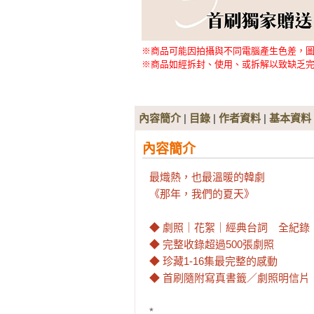
※商品可能因拍攝與不同電腦產生色差，
※商品如經拆封、使用、或拆解以致缺乏完
內容簡介
|
目錄
|
作者資料
|
基本資料
內容簡介
最熾熱，也最溫暖的韓劇

《那年，我們的夏天》

◆ 劇照｜花絮｜經典台詞　全紀錄

◆ 完整收錄超過500張劇照

◆ 珍藏1-16集最完整的感動

◆ 首刷隨附寫真書籤／劇照明信片
*
