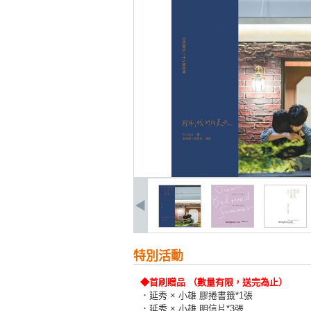
特別活動
◆首刷贈品 （數量有限，送完為止）
．延秀 × 小雄 膠捲書籤*1張
．延秀 × 小雄 明信片*3張