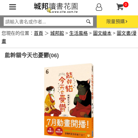
0
限量預購
您現在的位置：
首頁
＞
城邦館
>
生活風格
>
圖文繪本
>
圖文書/漫
畫
能幹貓今天也憂鬱(06)