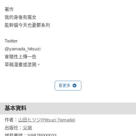
游刃有餘養貓的光環下，天天被誤會女子力過高的幸來，感覺
著作

自己越來越結不了婚了……

我的身後有魔女

能幹貓今天也憂鬱系列

因為討厭水，所以諭吉打掃浴室時會穿上全套生物防護服；買
菜時超市店長會因為摸到遞過零錢的肉球而暗自心動；出門玩
Twitter

時會特地在背後黏上一條拉鍊假裝是穿玩偶裝，但偶爾也會被
@yamada_hitsuzi

認為是熱愛偶裝的變態；興趣是購入各式各樣的圍裙跟看電視
會隨性上傳一些

節目學新菜；一個眼神就可以趕走盤旋在垃圾場上的烏鴉；心
草稿漫畫或塗鴉。
情煩躁時就自己開一條啾嚕，拌一盆貓草沙拉來吃……

人類越廢，貓就越會！

看更多
平凡的(？！)人貓相處日常漫畫！
基本資料
作者：
山田ヒツジ(Hitsuzi Yamada)
出版社：
尖端
城邦書號：SPB7P000033
