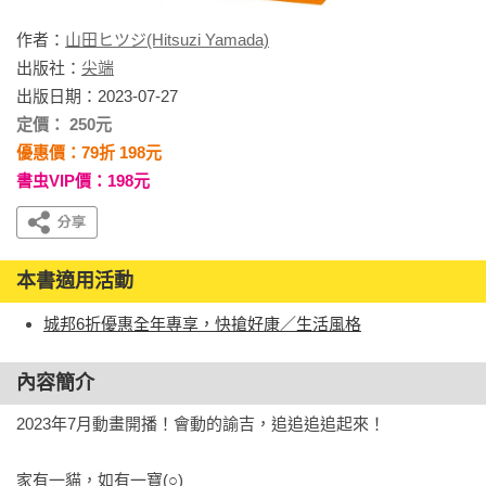
作者：
山田ヒツジ(Hitsuzi Yamada)
出版社：
尖端
出版日期：2023-07-27
定價： 250元
優惠價：79折 198元
書虫VIP價：198元
本書適用活動
城邦6折優惠全年專享，快搶好康／生活風格
內容簡介
2023年7月動畫開播！會動的諭吉，追追追追起來！

家有一貓，如有一寶(○)
