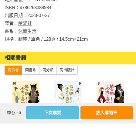
ISBN：9786263389984

出版日期：2023-07-27

譯者：
哈泥蛙
書系：
休閒生活
規格：膠裝 / 單色 / 128頁 / 14.5cm×21cm                
相關書籍
同作者
同書系
同分類
同出版社
庫存=6
下次購買
放入購物車
能幹貓今天也憂
能幹貓今天也憂
能幹貓今天也憂
鬱(10)
鬱(09)
鬱(08)