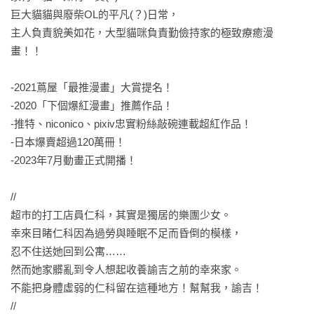
巨大貓貓與廢柴OL的平凡(？)日常，

主人負責貌美如花，大型貓咪負責勤儉持家的極致療癒漫
畫！！

-2021蔦屋「最推漫畫」大賞提名！

-2020「下個爆紅漫畫」推薦作品！

-推特、niconico、pixiv忠實粉絲敲碗連載超紅作品！

-日本爆賣超過120萬冊！

-2023年7月動畫正式開播！ 

//

超市的打工店員仁科，其實是獨居的樂團少女。

幸來目睹仁科因為過勞與睡眠不足而昏倒的模樣，

忍不住送她回到公寓……

然而她家髒亂到令人想起收養諭吉之前的幸來家。

不能把身體虛弱的仁科留在這種地方！幫幫我，諭吉！

//
