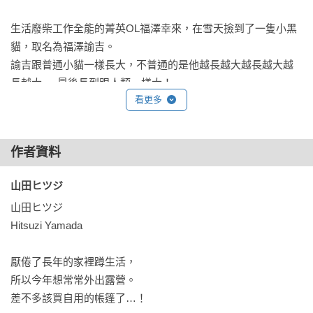
生活廢柴工作全能的菁英OL福澤幸來，在雪天撿到了一隻小黑
貓，取名為福澤諭吉。

諭吉跟普通小貓一樣長大，不普通的是他越長越大越長越大越
長越大──最後長到跟人類一樣大！

看更多
被撿回家那天，看到住在垃圾屋裡也不在意、性格大剌剌，卻
仍舊幫他打掃出一個溫暖小角落棲身的幸來，他忽然發覺也許
比起被這個人類照顧，這個人類更需要別人照顧(？！)因此覺醒
作者資料
了從流浪貓到家貓的必要轉變──他有了家，他要顧好這個家！

諭吉開始勤奮地學習人類知識、打掃技能、烹飪技巧……最後
山田ヒツジ 
成為一隻家事萬能的大貓貓，把主人從廢物給養成了廢物中的
山田ヒツジ

廢物(○

Hitsuzi Yamada

每天幸來都帶著精緻的手工便當去上班，同事們都稱讚她又勤
厭倦了長年的家裡蹲生活，

勞手藝又好，只有她自己撐著勉強的微笑，故作鎮定的說是啊
所以今年想常常外出露營。

是手做便當，但一天比一天害怕被發現本人家事無能，這全是
差不多該買自用的帳篷了…！

貓做的！沐浴在既把自己打理得乾淨整齊、工作能力強，又能