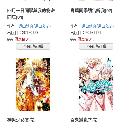
四月一日同學與我的祕密
青葉同學請告訴我(02)
同居(04)
作者：
遠山繪麻(遠山えま)
作者：
遠山繪麻(遠山えま)
出版日：20170123
出版日：20161121
$99
優惠價84元
$99
優惠價84元
不開放訂購
不開放訂購
神返少女(8)完
百鬼戀亂(7)完