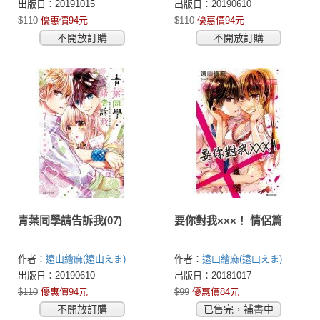
出版日：20191015
出版日：20190610
$110
優惠價94元
$110
優惠價94元
不開放訂購
不開放訂購
青葉同學請告訴我(07)
要你對我×××！ 情侶篇
作者：
遠山繪麻(遠山えま)
作者：
遠山繪麻(遠山えま)
出版日：20190610
出版日：20181017
$110
優惠價94元
$99
優惠價84元
不開放訂購
已售完，補書中