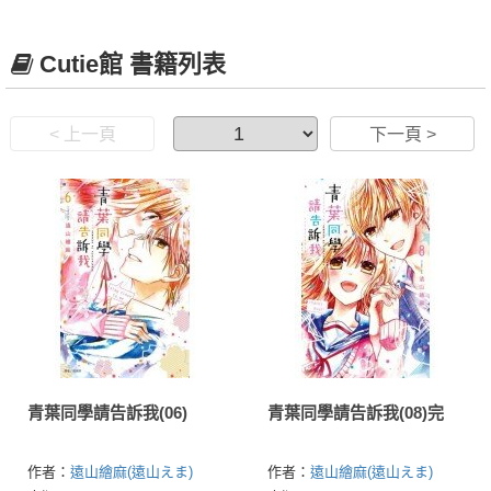
Cutie館 書籍列表
< 上一頁
下一頁 >
青葉同學請告訴我(06)
青葉同學請告訴我(08)完
作者：
遠山繪麻(遠山えま)
作者：
遠山繪麻(遠山えま)