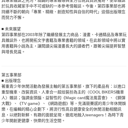
具專業雜誌之先河，精闢的專業報導與全方位玩具資訊蒐奇，使本雜誌
於玩具收藏家手中不可或缺的一本參考情報誌。今後，第四事業部也將
持續不斷的朝向「專業、精緻、創造知性與自信的時代」這個出版理念
而努力不懈。
■ 未來展望
第四事業部在2003年除了繼續發展主力商品：漫畫、卡通精品及專業玩
具雜誌外，也將開拓文字書籍及專業書籍的領域。在此新領域中將以實
用書籍與小說為主，讓閱讀尖端漫畫長大的讀者們，跟著尖端提昇智慧
與增長見識。
第五事業部
■ 出版理念
著重青少年休閒活動為發展主軸的第五事業部，旗下的產品有：以進口
重型機車、改裝資訊、人車合一超炫裝扮為主的〈COOL BIKERS機車
人〉雜誌；強調金頭腦、益智性的《Magic card魔法風雲會》、《鋼彈
大戰》、《TV game》、《網路遊戲》等，充滿競賽感的青少年休閒娛
樂，在編輯的精心企劃下，將流行性高且健康安全的休閒活動相關訊
息，以絕對新鮮、有趣的面貌呈現，徹底地融入teenagers！為時下青
少年開創更健康、快樂的生活空間。