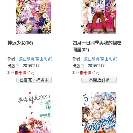
神返少女(06)
四月一日同學與我的祕密
同居(02)
作者：
遠山繪麻(遠山えま)
作者：
遠山繪麻(遠山えま)
出版日：20160217
出版日：20160217
$99
優惠價84元
$99
優惠價84元
已售完，補書中
不開放訂購