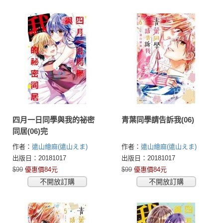
四月一日同學與我的祕密
青葉同學請告訴我(06)
同居(06)完
作者：
遠山繪麻(遠山えま)
作者：
遠山繪麻(遠山えま)
出版日：20181017
出版日：20181017
$99
優惠價84元
$99
優惠價84元
不開放訂購
不開放訂購