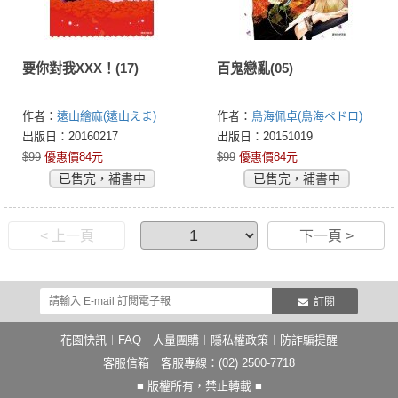
要你對我XXX！(17)
百鬼戀亂(05)
作者：
遠山繪麻(遠山えま)
作者：
鳥海佩卓(鳥海ペドロ)
出版日：20160217
出版日：20151019
$99
優惠價84元
$99
優惠價84元
已售完，補書中
已售完，補書中
< 上一頁
下一頁 >
訂閱
花園快訊
︱
FAQ
︱
大量團購
︱
隱私權政策
︱
防詐騙提醒
客服信箱
︱客服專線：(02) 2500-7718
■ 版權所有，禁止轉載 ■