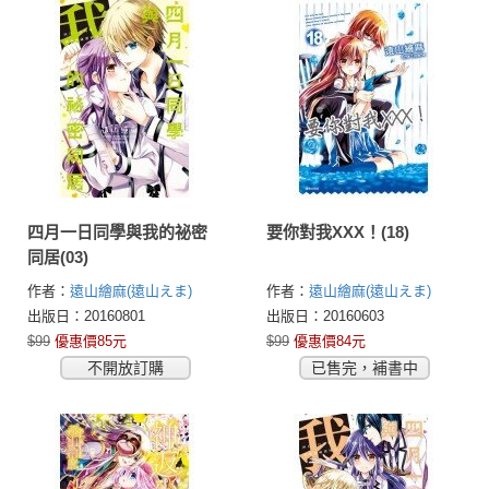
四月一日同學與我的祕密
要你對我XXX！(18)
同居(03)
作者：
遠山繪麻(遠山えま)
作者：
遠山繪麻(遠山えま)
出版日：20160801
出版日：20160603
$99
優惠價85元
$99
優惠價84元
不開放訂購
已售完，補書中