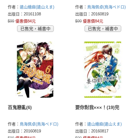
作者：
遠山繪麻(遠山えま)
作者：
鳥海佩卓(鳥海ペドロ)
出版日：20161108
出版日：20160819
$99
優惠價84元
$99
優惠價84元
已售完，補書中
已售完，補書中
百鬼戀亂(6)
要你對我×××！(19)完
作者：
鳥海佩卓(鳥海ペドロ)
作者：
遠山繪麻(遠山えま)
出版日：20160819
出版日：20160817