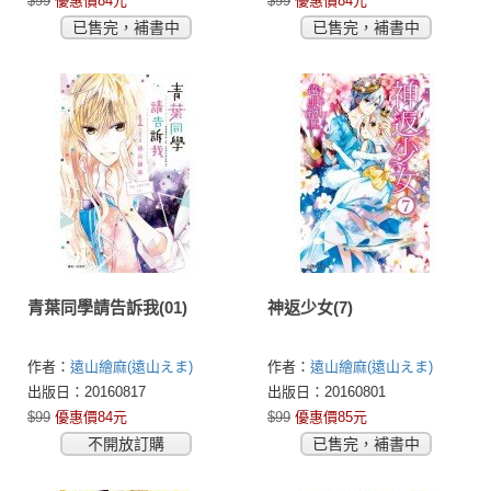
$99
優惠價84元
$99
優惠價84元
已售完，補書中
已售完，補書中
青葉同學請告訴我(01)
神返少女(7)
作者：
遠山繪麻(遠山えま)
作者：
遠山繪麻(遠山えま)
出版日：20160817
出版日：20160801
$99
優惠價84元
$99
優惠價85元
不開放訂購
已售完，補書中