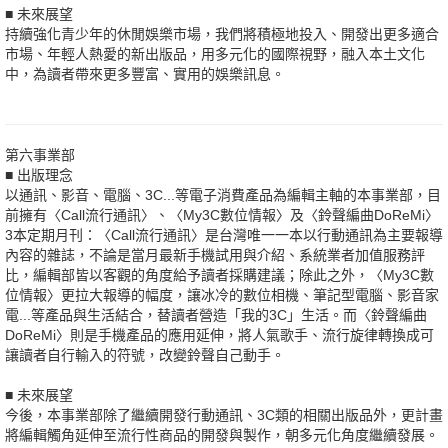
■ 未來展望
持續強化青少年的休閒娛樂市場，我們將積極地投入、開發出更多適合
市場、年輕人熱愛的新出版品，用多元化的國際視野，融入本土文化
中，為讀者帶來更多豐富、實用的娛樂訊息。
第六事業部
■ 出版理念
以通訊、影音、電腦、3C...等電子消費產品為編輯主軸的本事業部，目
前擁有〈Call流行通訊〉、〈My3C數位情報〉及〈鈴聲編曲DoReMi〉
3本定期月刊：〈Call流行通訊〉是台灣唯一一本以行動通訊為主要報導
內容的雜誌，不論是當月最新手機試用與介紹、系統業者加值服務評
比，編輯部皆以客觀的角度給予讀者採購建議；除此之外，〈My3C數
位情報〉更拉大報導的幅度，讓冰冷的數位相機、筆記型電腦、影音家
電...等產品與生活結合，替讀者營造「我的3C」生活。而〈鈴聲編曲
DoReMi〉則是手機產品的應用延伸，將人氣歌手、流行旋律轉換成可
讓讀者自行輸入的符號，改變鈴聲自己動手。
■ 未來展望
今後，本事業部除了繼續開發行動通訊、3C類的相關出版品外，更計畫
將編輯觸角延伸至流行性商品的開發與製作，朝多元化角度繼續發展。