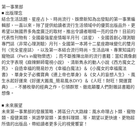
第一事業部
■ 出版理念
結合生活話題、星座占卜、時尚流行、娛樂新知為出發點的第一事業編
輯部，一直以來，除了提供給讀者流行生活領域中的優質出版品外，更
希望以無國界多角度廣泛的取材，推出令讀者眼睛一亮的佳作！目前的
代表性刊物有：全國最強星座情報半月刊〈談星〉、全國首創心理測驗
專門誌〈非常心理測驗〉月刊、全國第一本將十二星座趣味變化的雙月
刊〈完全星座誌〉，以及第一本結合流行時尚、生活品味、專業知識的
寵物誌〈Pet's in寵物樂透〉；而不斷推陳出新的流行書籍：當紅偶像劇
的文字表現《麻辣鮮師電視小說》、清新雋永的動人小說《西方魔女之
死》、自造幸福的簡易妙方《幸福白魔法》＆《小魔女的幸福魔法
書》、單身女子必備寶典《連上帝也單身》＆《女人的妄想人生》、風
生水起好運來《好運大搬風_簡易風水DIY》＆《人旺！財旺！開運寶
典》...，不勝枚舉的經典之作，引領群眾、徹底顛覆人們對雜誌書籍的
想像。
■ 未來展望
未來第一事業部的發展策略，將區分六大路線：風水命理占卜類、寵物
類、瘦健美類、英語學習類、美食料理類...等，期望以更快速、更物超
所值的出版品，帶給讀者更多元的視覺饗宴！