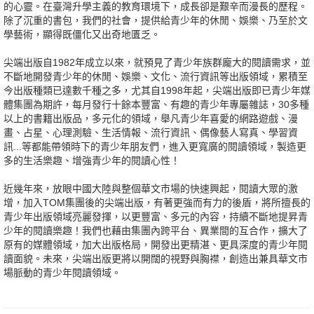
的心靈。在臺灣升學主義的教育環境下，成長卻是艱辛而漫長的歷程。
除了沉重的書包，我們的社會，提供給青少年的休閒、娛樂、乃至於文
學藝術，顯得既僵化又出奇地匱乏。
尖端出版自1982年成立以來，就預見了青少年族群龐大的閱讀需求，並
不斷地開發青少年的休閒、娛樂、文化、流行資訊等出版領域，累積至
今出版種類已達數千種之多，尤其自1998年起，尖端出版即已青少年媒
體集團為期許，每月發行十餘本豐富、有趣的青少年專屬雜誌，30多種
以上的書籍出版品，多元化的領域，舉凡青少年喜愛的網路遊戲、漫
畫、占星、心理測驗、生活情報、流行資訊、偶像藝人寫真、學習資
訊...等都能帶領時下的青少年朋友們，進入更寬廣的閱讀領域，製造更
多的生活樂趣、增強青少年的閱讀心性！
近幾年來，放眼中國大陸與整個華文市場的快速興起，閱讀大眾的激
增，加入TOM集團後的尖端出版，有著更強而有力的後盾，將所擅長的
青少年出版領域亮麗發揮，以更豐富、多元的內容，持續不斷地提昇青
少年的閱讀樂趣！我們也藉由集團內跨平台、異業間的互合作，擴大了
原有的媒體領域，加大出版格局，開發出更精湛、更具深度的青少年閱
讀面貌。未來，尖端出版更將以開闊的視野與胸襟，創造出兼具華文市
場脈動的青少年閱讀領域。