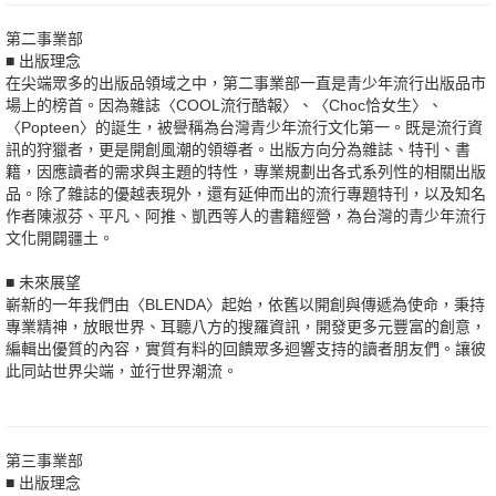
第二事業部
■ 出版理念
在尖端眾多的出版品領域之中，第二事業部一直是青少年流行出版品市
場上的榜首。因為雜誌〈COOL流行酷報〉、〈Choc恰女生〉、
〈Popteen〉的誕生，被譽稱為台灣青少年流行文化第一。既是流行資
訊的狩獵者，更是開創風潮的領導者。出版方向分為雜誌、特刊、書
籍，因應讀者的需求與主題的特性，專業規劃出各式系列性的相關出版
品。除了雜誌的優越表現外，還有延伸而出的流行專題特刊，以及知名
作者陳淑芬、平凡、阿推、凱西等人的書籍經營，為台灣的青少年流行
文化開闢疆土。
■ 未來展望
嶄新的一年我們由〈BLENDA〉起始，依舊以開創與傳遞為使命，秉持
專業精神，放眼世界、耳聽八方的搜羅資訊，開發更多元豐富的創意，
編輯出優質的內容，實質有料的回饋眾多迴響支持的讀者朋友們。讓彼
此同站世界尖端，並行世界潮流。
第三事業部
■ 出版理念