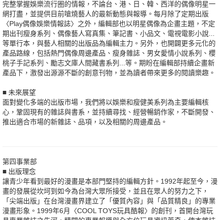
完整掌握娛樂流行圈的情報，不論台、港、日、韓、西洋的偶像明星一
網打盡，並提供目前嗆燒藝人的最新動態與報導。每月除了定期出版
〈Play偶像娛樂情報誌〉之外，編輯部也以明星偶像為企畫主題，不定
期出刊瘦身系列、偶像藝人寫真集、筆記書、小品文、電視電影小說...
等單行本，與藝人相關的出版品為編輯主力。另外，也開闢更多元化的
產品路線，包括熱門偶像周邊產品、瘦身雜誌、男女愛情小說系列、櫻
桃子手記系列、勵志文庫人間藏書系列...等。期盼在編輯部持續企畫新
產品下，激發出源源不斷的創意刊物，並為讀者帶來更多的閱讀樂趣。
■ 未來展望
面對變化多端的出版市場，我們將以娛樂和瘦健美系列為主要編輯核
心，鞏固現有的雜誌與書系，並持續尋找、經營暢銷作家，不斷開發、
推出適合市場的新雜誌、品項，以及相關的周邊產品。
第四事業部
■ 出版理念
讓青少年看到最好的漫畫是本部門堅持的編輯方針。1992年起至今，漫
畫的發展從坎坷到如今為台灣大眾所接受，並且在眾人的努力之下，
「尖端出版」在台灣漫畫界建立了「優質內容」與「品質精良」的專業
漫畫形象。1999年6月〈COOL TOYS玩具酷報〉的創刊，首開台灣玩