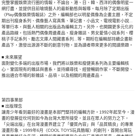
完整掌握娛樂流行圈的情報，不論台、港、日、韓、西洋的偶像明星一
網打盡，並提供目前嗆燒藝人的最新動態與報導。每月除了定期出版
〈Play偶像娛樂情報誌〉之外，編輯部也以明星偶像為企畫主題，不定
期出刊瘦身系列、偶像藝人寫真集、筆記書、小品文、電視電影小說...
等單行本，與藝人相關的出版品為編輯主力。另外，也開闢更多元化的
產品路線，包括熱門偶像周邊產品、瘦身雜誌、男女愛情小說系列、櫻
桃子手記系列、勵志文庫人間藏書系列...等。期盼在編輯部持續企畫新
產品下，激發出源源不斷的創意刊物，並為讀者帶來更多的閱讀樂趣。
■ 未來展望
面對變化多端的出版市場，我們將以娛樂和瘦健美系列為主要編輯核
心，鞏固現有的雜誌與書系，並持續尋找、經營暢銷作家，不斷開發、
推出適合市場的新雜誌、品項，以及相關的周邊產品。
第四事業部
■ 出版理念
讓青少年看到最好的漫畫是本部門堅持的編輯方針。1992年起至今，漫
畫的發展從坎坷到如今為台灣大眾所接受，並且在眾人的努力之下，
「尖端出版」在台灣漫畫界建立了「優質內容」與「品質精良」的專業
漫畫形象。1999年6月〈COOL TOYS玩具酷報〉的創刊，首開台灣玩