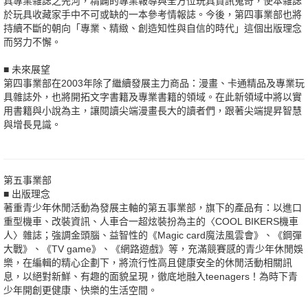
具專業雜誌之先河，精闢的專業報導與全方位玩具資訊蒐奇，使本雜誌
於玩具收藏家手中不可或缺的一本參考情報誌。今後，第四事業部也將
持續不斷的朝向「專業、精緻、創造知性與自信的時代」這個出版理念
而努力不懈。
■ 未來展望
第四事業部在2003年除了繼續發展主力商品：漫畫、卡通精品及專業玩
具雜誌外，也將開拓文字書籍及專業書籍的領域。在此新領域中將以實
用書籍與小說為主，讓閱讀尖端漫畫長大的讀者們，跟著尖端提昇智慧
與增長見識。
第五事業部
■ 出版理念
著重青少年休閒活動為發展主軸的第五事業部，旗下的產品有：以進口
重型機車、改裝資訊、人車合一超炫裝扮為主的〈COOL BIKERS機車
人〉雜誌；強調金頭腦、益智性的《Magic card魔法風雲會》、《鋼彈
大戰》、《TV game》、《網路遊戲》等，充滿競賽感的青少年休閒娛
樂，在編輯的精心企劃下，將流行性高且健康安全的休閒活動相關訊
息，以絕對新鮮、有趣的面貌呈現，徹底地融入teenagers！為時下青
少年開創更健康、快樂的生活空間。