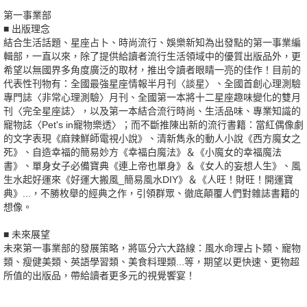
第一事業部
■ 出版理念
結合生活話題、星座占卜、時尚流行、娛樂新知為出發點的第一事業編
輯部，一直以來，除了提供給讀者流行生活領域中的優質出版品外，更
希望以無國界多角度廣泛的取材，推出令讀者眼睛一亮的佳作！目前的
代表性刊物有：全國最強星座情報半月刊〈談星〉、全國首創心理測驗
專門誌〈非常心理測驗〉月刊、全國第一本將十二星座趣味變化的雙月
刊〈完全星座誌〉，以及第一本結合流行時尚、生活品味、專業知識的
寵物誌〈Pet's in寵物樂透〉；而不斷推陳出新的流行書籍：當紅偶像劇
的文字表現《麻辣鮮師電視小說》、清新雋永的動人小說《西方魔女之
死》、自造幸福的簡易妙方《幸福白魔法》＆《小魔女的幸福魔法
書》、單身女子必備寶典《連上帝也單身》＆《女人的妄想人生》、風
生水起好運來《好運大搬風_簡易風水DIY》＆《人旺！財旺！開運寶
典》...，不勝枚舉的經典之作，引領群眾、徹底顛覆人們對雜誌書籍的
想像。
■ 未來展望
未來第一事業部的發展策略，將區分六大路線：風水命理占卜類、寵物
類、瘦健美類、英語學習類、美食料理類...等，期望以更快速、更物超
所值的出版品，帶給讀者更多元的視覺饗宴！