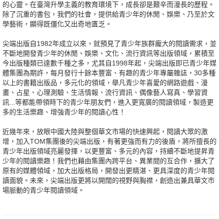
的心靈。在臺灣升學主義的教育環境下，成長卻是艱辛而漫長的歷程。
除了沉重的書包，我們的社會，提供給青少年的休閒、娛樂、乃至於文
學藝術，顯得既僵化又出奇地匱乏。
尖端出版自1982年成立以來，就預見了青少年族群龐大的閱讀需求，並
不斷地開發青少年的休閒、娛樂、文化、流行資訊等出版領域，累積至
今出版種類已達數千種之多，尤其自1998年起，尖端出版即已青少年媒
體集團為期許，每月發行十餘本豐富、有趣的青少年專屬雜誌，30多種
以上的書籍出版品，多元化的領域，舉凡青少年喜愛的網路遊戲、漫
畫、占星、心理測驗、生活情報、流行資訊、偶像藝人寫真、學習資
訊...等都能帶領時下的青少年朋友們，進入更寬廣的閱讀領域，製造更
多的生活樂趣、增強青少年的閱讀心性！
近幾年來，放眼中國大陸與整個華文市場的快速興起，閱讀大眾的激
增，加入TOM集團後的尖端出版，有著更強而有力的後盾，將所擅長的
青少年出版領域亮麗發揮，以更豐富、多元的內容，持續不斷地提昇青
少年的閱讀樂趣！我們也藉由集團內跨平台、異業間的互合作，擴大了
原有的媒體領域，加大出版格局，開發出更精湛、更具深度的青少年閱
讀面貌。未來，尖端出版更將以開闊的視野與胸襟，創造出兼具華文市
場脈動的青少年閱讀領域。