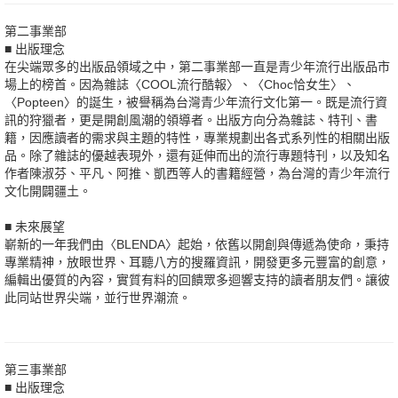
第二事業部
■ 出版理念
在尖端眾多的出版品領域之中，第二事業部一直是青少年流行出版品市
場上的榜首。因為雜誌〈COOL流行酷報〉、〈Choc恰女生〉、
〈Popteen〉的誕生，被譽稱為台灣青少年流行文化第一。既是流行資
訊的狩獵者，更是開創風潮的領導者。出版方向分為雜誌、特刊、書
籍，因應讀者的需求與主題的特性，專業規劃出各式系列性的相關出版
品。除了雜誌的優越表現外，還有延伸而出的流行專題特刊，以及知名
作者陳淑芬、平凡、阿推、凱西等人的書籍經營，為台灣的青少年流行
文化開闢疆土。
■ 未來展望
嶄新的一年我們由〈BLENDA〉起始，依舊以開創與傳遞為使命，秉持
專業精神，放眼世界、耳聽八方的搜羅資訊，開發更多元豐富的創意，
編輯出優質的內容，實質有料的回饋眾多迴響支持的讀者朋友們。讓彼
此同站世界尖端，並行世界潮流。
第三事業部
■ 出版理念