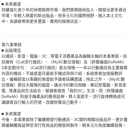
■ 未來展望
持續強化青少年的休閒娛樂市場，我們將積極地投入、開發出更多適合
市場、年輕人熱愛的新出版品，用多元化的國際視野，融入本土文化
中，為讀者帶來更多豐富、實用的娛樂訊息。
第六事業部
■ 出版理念
以通訊、影音、電腦、3C...等電子消費產品為編輯主軸的本事業部，目
前擁有〈Call流行通訊〉、〈My3C數位情報〉及〈鈴聲編曲DoReMi〉
3本定期月刊：〈Call流行通訊〉是台灣唯一一本以行動通訊為主要報導
內容的雜誌，不論是當月最新手機試用與介紹、系統業者加值服務評
比，編輯部皆以客觀的角度給予讀者採購建議；除此之外，〈My3C數
位情報〉更拉大報導的幅度，讓冰冷的數位相機、筆記型電腦、影音家
電...等產品與生活結合，替讀者營造「我的3C」生活。而〈鈴聲編曲
DoReMi〉則是手機產品的應用延伸，將人氣歌手、流行旋律轉換成可
讓讀者自行輸入的符號，改變鈴聲自己動手。
■ 未來展望
今後，本事業部除了繼續開發行動通訊、3C類的相關出版品外，更計畫
將編輯觸角延伸至流行性商品的開發與製作，朝多元化角度繼續發展。