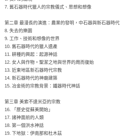
7. 舊石器時代獵人的宗教儀式、思想和想像

第二章 最漫長的演進：農業的發明，中石器與新石器時代

8. 失去的樂園

9. 工作、技術和想像的世界

10. 舊石器時代的獵人遺產

11. 耕種的興起：起源神話

12. 女人與作物。聖潔之地與世界的周而復始

13. 近東地區新石器時代宗教

14. 新石器時代的神廟建築

15. 冶金術的宗教背景：鐵器時代神話

第三章 美索不達米亞的宗教

16. 「歷史從蘇美開始」

17. 諸神面前的人類

18. 第一個洪水神話

19. 下地獄：伊南那和杜木茲
