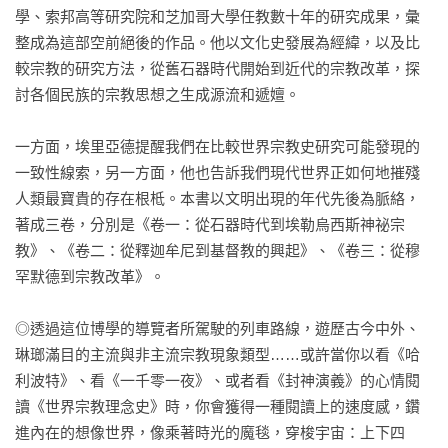
學、索邦高等研究院和芝加哥大學任教數十年的研究成果，彙
整成為這部空前絕後的作品。他以文化史發展為經緯，以及比
較宗教的研究方法，從舊石器時代開始到近代的宗教改革，探
討各個民族的宗教思想之生成源流和遞嬗。

一方面，埃里亞德提醒我們在比較世界宗教史研究可能發現的
一致性線索，另一方面，他也告訴我們現代世界正如何地摧殘
人類最寶貴的存在根柢。本書以文明出現的年代先後為脈絡，
著成三卷，分別是《卷一：從石器時代到埃勒烏西斯神祕宗
教》、《卷二：從釋迦牟尼到基督教的興起》、《卷三：從穆
罕默德到宗教改革》。

◎透過這位博學的導覽者所駕駛的列車路線，遊歷古今中外、
琳瑯滿目的主流與非主流宗教現象類型……或許當你以看《哈
利波特》、看《一千零一夜》、或者看《封神演義》的心情閱
讀《世界宗教理念史》時，你會獲得一種閱讀上的速度感，鑽
進內在的想像世界，像乘著時光的魔毯，穿梭宇宙：上下四