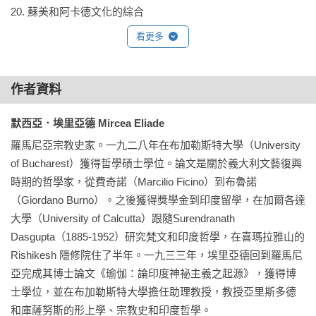
20. 蘇美和阿卡德文化的綜合

21. 世界的創造

看更多
22. 美索不達米亞諸王的神聖化

23.吉加美士追求永生

24. 天神的命運

作者資料
第四章 古埃及的宗教觀念與政治危機

默西亞．埃里亞德 Mircea Eliade
25. 難忘的奇蹟：「太初」

羅馬尼亞宗教史家。一九二八年在布加勒斯特大學（University 
26. 神的起源論和宇宙起源論

of Bucharest）獲得哲學碩士學位。論文是關於義大利文藝復興
27. 神的化身應負的責任

時期的哲學家，從費奇諾（Marcilio Ficino）到布魯諾
28. 法老王的昇天

（Giordano Burno）。之後獲得獎學金到印度留學，在加爾各達
29. 奧賽利斯，被謀殺的神

大學（University of Calcutta）跟隨Surendranath 
30. 昏厥：無政府狀態、失望與死後世界的「民主化」

Dasgupta（1885-1952）研究梵文和印度哲學，在喜瑪拉雅山的 
31. 「太陽神化」的神學和政治

Rishikesh 隱修院住了半年。一九三三年，埃里亞德回到羅馬尼
32. 易肯阿頓和未竟的改革

亞完成其博士論文《瑜伽：論印度神祕主義之起源》，獲得博
33. 最後的綜合：太陽神雷與奧賽利斯的結合

士學位，並在布加勒斯特大學擔任助理教授，教授亞里斯多德
和庫薩努斯的形上學、宗教史和印度哲學。
