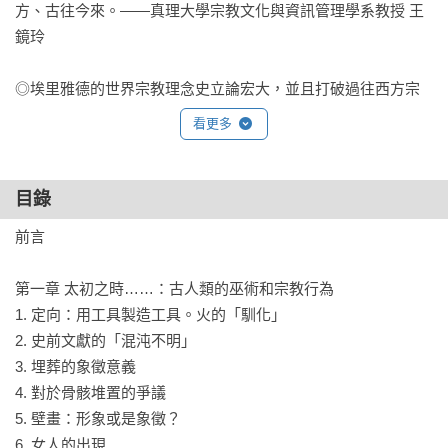
方、古往今來。——真理大學宗教文化與資訊管理學系教授 王
鏡玲

◎埃里雅德的世界宗教理念史立論宏大，並且打破過往西方宗
教位階觀，而以歷史的進程為基準，忠實的呈現各個時期間，
看更多
各民族宗教概念的起源以及演變，並點出各民族對世界宗教理
念的特殊貢獻。——文字工作者 王乾任
目錄
前言

第一章 太初之時……：古人類的巫術和宗教行為

1. 定向：用工具製造工具。火的「馴化」

2. 史前文獻的「混沌不明」

3. 埋葬的象徵意義

4. 對於骨骸堆置的爭議

5. 壁畫：形象或是象徵？

6. 女人的出現
