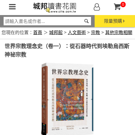
0
限量預購
您現在的位置：
首頁
＞
城邦館
>
人文藝術
>
宗教
>
其他宗教相關
世界宗教理念史（卷一）：從石器時代到埃勒烏西斯
神祕宗教