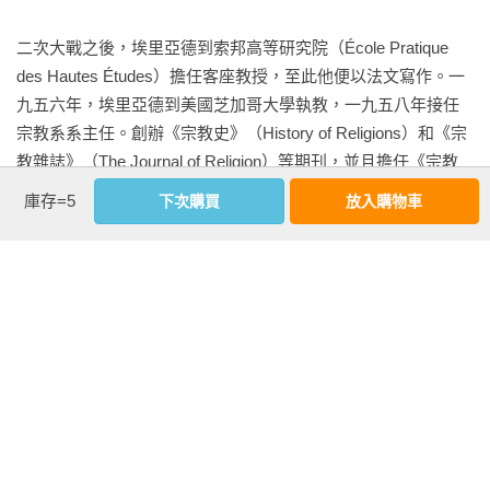
第五章  巨石遺址、神廟和祭祀中心：歐美、地中海和印度河谷

34. 石頭和香蕉

二次大戰之後，埃里亞德到索邦高等研究院（École Pratique 
35. 祭祀中心和巨石建築

des Hautes Études）擔任客座教授，至此他便以法文寫作。一
36. 「巨石之謎」

九五六年，埃里亞德到美國芝加哥大學執教，一九五八年接任
37. 民族誌學和史前史

宗教系系主任。創辦《宗教史》（History of Religions）和《宗
38. 印度最早的幾個城市

教雜誌》（The Journal of Religion）等期刊，並且擔任《宗教
39. 原史時期的宗教概念和印度教裡的類似概念

百科全書》（Macmillan’s Encyclopedia of Religion）主編。

庫存=5
下次購買
放入購物車
40. 克里特島：聖洞、迷宮、女神

41. 邁諾斯宗教特性

埃里亞德逝世於一九八六年四月二十六日，他所主編的《宗教
42. 前希臘時期宗教結構的連續性

百科全書》是世界最重要的宗教百科。主要作品有《宗教史論
叢》（Traité d’histoire des religions, 1949）、《永恆回歸的神
第六章 西台人和迦南人的宗教

話》（Le Mythe de l’éternel retour, 1951）、《聖與俗》（Le 
43.安那托利亞高原民族的共生和西台人的宗教融合

Sacré et le Profane, 1956）和《薩滿教》（Le Chamanisme er 
44. 消失的神

les techniques archaïques de l’extase, 1961）。

45. 戰勝巨龍

46. 庫瑪比和統治權

相關著作：《世界宗教理念史（卷三）：從穆罕默德到宗教改
47. 各個世代的諸神的衝突

看更多
革》《世界宗教理念史（卷二）：從釋迦牟尼到基督宗教的興