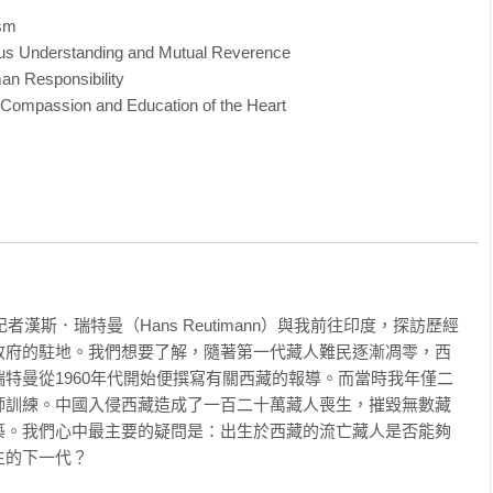
m

derstanding and Mutual Reverence

esponsibility

ssion and Education of the Heart

者漢斯．瑞特曼（Hans Reutimann）與我前往印度，探訪歷經
政府的駐地。我們想要了解，隨著第一代藏人難民逐漸凋零，西
特曼從1960年代開始便撰寫有關西藏的報導。而當時我年僅二
師訓練。中國入侵西藏造成了一百二十萬藏人喪生，摧毀無數藏
築。我們心中最主要的疑問是：出生於西藏的流亡藏人是否能夠
的下一代？
