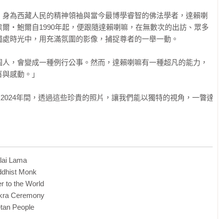
。身為西藏人民的精神領袖與當今最博學睿智的佛法學者，達賴喇
爾・鮑爾自1990年起，便跟隨達賴喇嘛，在無數次的出訪、眾多
處時光中，用充滿氛圍的影像，捕捉尊者的一舉一動。

個人，會變成一種例行公事。然而，達賴喇嘛有一種超凡的能力，
與感動。」

0至2024年間，透過這些珍貴的照片，讓我們能以獨特的視角，一瞥達
i Lama

st Monk

o the World

 Ceremony

n People
