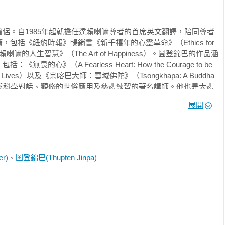
我才真的理解這個事件的意義重大。一個隨時可能面臨生命危險
自在與喜悅？一個人怎麼有辦法這樣掌控自己的情緒？這些是我
多視角去探索。

侶。自1985年起就擔任達賴喇嘛尊者的首席英文翻譯，陪同尊者
括《紐約時報》暢銷書《新千禧年的心靈革命》（Ethics for 
人，會變成一種例行公事。然而，達賴喇嘛有一種超凡的能力，
樂：達賴喇嘛的人生智慧》（The Art of Happiness）。圖登錦巴的作品涵
喜與感動。他的紀律、他的知識見聞、他的同胞情誼、他的溫
心》（A Fearless Heart: How the Courage to be 
m Our Lives）以及《宗喀巴大師：雪域佛陀》（Tsongkhapa: A Buddha 
對他的敬意只有愈來愈深。

s）。他是佛法與科學對話、觀修的世俗應用及慈悲練習的著名講師。他也是大悲
）共同創辦人及校長、心智與生命研究院（Mind and Life Institute）主
，2025年1月
展開
 Tibetan Classics）創辦人，以及麥吉爾大學（McGill 
教授。目前已婚並有兩個女兒，居住在加拿大蒙特婁。
r)
、
圖登錦巴(Thupten Jinpa)