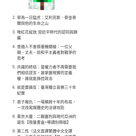
寧為一日猛虎：艾利克斯．麥金泰
爾與他的生命之山
唯紅花綻放:習近平時代的認同與歸
屬
普通人不會揹著機關槍：一位父
親、丈夫、前和平主義者對戰爭的
思考
共識的終結：當權力者不再需要我
們相信謊言，誰掌握現實的定義
權，誰就能操控政治
就是要躁反：臺灣獨立音樂三十年
紀實
君子報仇：一場橫跨十年的布局，
一次改寫媒體史的法律攻防
東京大審：二戰審判與現代亞洲的
誕生【限量書盒+導讀別冊版】
第二性（法文直譯繁體中文全譯