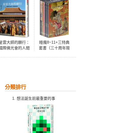
星雲大師的願行：
睡魔8~11+三特典
國際佛光會的人間
套書（三十周年限
佛教實踐
量典藏封面紀念書
盒版）
分類排行
想法誕生前最重要的事