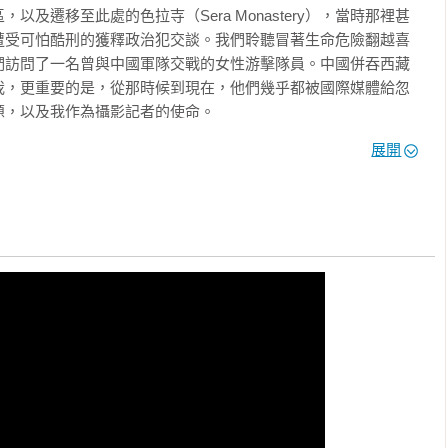
及遷移至此處的色拉寺（Sera Monastery），當時那裡甚
遭受可怕酷刑的獲釋政治犯交談。我們聆聽冒著生命危險翻越喜
們訪問了一名曾與中國軍隊交戰的女性游擊隊員。中國併吞西藏
我，更重要的是，從那時候到現在，他們幾乎都被國際媒體給忽
，以及我作為攝影記者的使命。

展開
我們製作人物攝影，記錄工匠大師將他們的技藝傳承給年輕學徒。我
、祈雨儀式（weather-makers）、降神儀式（oracle of 
、音樂家與詩人。我們與一般農民和政治人物交流對話。

往被稱為上達蘭薩拉的小山城麥羅肯吉（McLeod Ganj），這
59年，達賴喇嘛戲劇性逃離西藏後，便定居此處。我在達賴喇嘛
會上進行拍攝。我也在他的住所記錄影像，無論是在花園或者是
視這一切為理所當然。畢竟我已經是一名攝影記者，而攝影記者
直到多年以後我才意識到，這樣的機會之於我是何等榮幸。

結果，呈現在於蘇黎世大學舉辦的一場文字攝影展中。這場展覽名
he Kultur auf fremder Erde），恰好由達賴喇嘛親自揭幕，他
視媒體，對我剛起步的生涯來說是一個重要的里程碑。活動當天