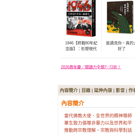
1946【終戰80年紀
能遇見你，真的
念版】：形塑現代
好了
世界的關鍵年
2026周年慶／閱讀力全開7~72折！
內容簡介
|
目錄
|
延伸內容
|
影音
|
作
內容簡介
當代佛教大使、全世界的精神導師

畢生致力倡導非暴力以及世界和平

推動跨宗教理解、宗教與科學對話