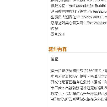
佛教大使／Ambassador for Buddhis
跨宗教理解與相互尊重／Interreligious Un
生態與人類責任／Ecology and Human R
慈悲之聲與心靈教育／The Voice of Compa
後記

圖片說明
延伸內容
後記
這一切是怎麼開始的？1990年初，記
中國入侵與鎮壓西藏後，西藏流亡
藏文化是否面臨存亡危機。漢斯．瑞
十三歲，出發前幾週才剛完成攝影
族文化，包括超過六千多座宗教建
將他們的所知所學傳承給在海外出生