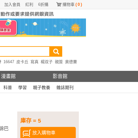
加入會員
紅利
6折購
購物車
(
0
)
野
16647
皮卡丘
寫真
楊双子
親簽
奧德賽
漫畫館
影音館
科普
學習
親子教養
雜誌期刊
庫存 = 5
錦巴
放入購物車