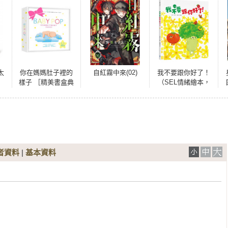
太
你在媽媽肚子裡的
自紅霧中來(02)
我不要跟你好了！
樣子 ［精美書盒典
（SEL情緒繪本，
藏版］（1：1真實
學習換位思考，表
比例小寶寶立體
達真實感受，適合
書，呈現媽媽懷胎
親子共讀）
九月的胎內樣貌）
者資料
|
基本資料