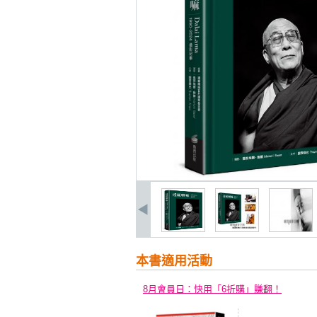
本書適用活動
8月會員日：快用「6折購」賺翻！