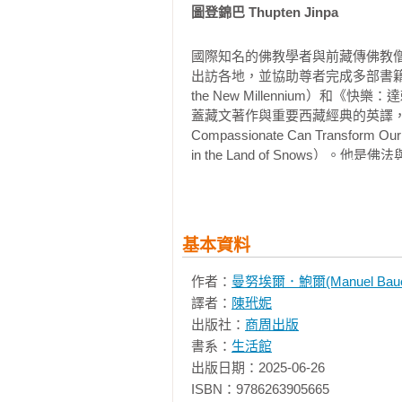
到很失望，但等到這股情緒過後，
圖登錦巴 Thupten Jinpa
的人，怎麼有辦法可以保持如此的
最先問自己的問題—也驅使我透過更
國際知名的佛教學者與前藏傳佛教僧
出訪各地，並協助尊者完成多部書籍，包
或許你會認為，長時間拍攝同一個
the New Millennium）和《快
能夠持續帶給我們一次又一次的驚
蓋藏文著作與重要西藏經典的英譯，包括：《無畏的
Compassionate Can Transfor
暖，始終源源不絕。因此多年來，我
in the Land of Snow
佛學院（Compassion Institute
曼努埃爾．鮑爾（Manuel Bauer）
席、西藏古典文獻研究院（Institute of
University）宗教學學院兼任
基本資料
作者：
曼努埃爾．鮑爾(Manuel Baue
譯者：
陳玳妮
出版社：
商周出版
書系：
生活館
出版日期：2025-06-26

ISBN：9786263905665
