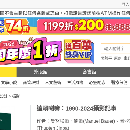
登入
吳毅平
原創
東
原創
Rewire
外版館
套書館
文學小說
商管理財
人文藝術
生活風格
心靈勵志
醫療保健
設計
>
攝影
達賴喇嘛：1990-2024攝影記事
作者：
曼努埃爾．鮑爾(Manuel Bauer)
、
圖登
(Thupten Jinpa)