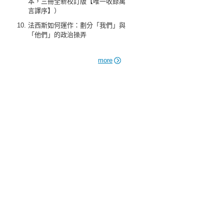
本，三冊全新校訂版【唯一收錄萬
言譯序】）
法西斯如何運作：劃分「我們」與
「他們」的政治操弄
more