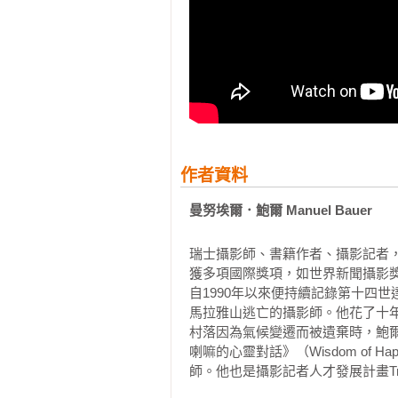
的大會堂被擠得水洩不通，人群蔓
喇嘛的演說。然而，就在達賴喇嘛
立即撤離大樓。據說學校收到了針
靜。人們很遺憾無法聽到達賴喇嘛的
警方保安人員護送達賴喇嘛與大學
們沿著狹窄的樓梯往下走到昏暗又
然被鎖上了！工作人員焦急地上上
作者資料
緊張，情緒一觸即發。而此時達賴
曼努埃爾．鮑爾 Manuel Bauer
起來。他好奇地拉開抽屜，想看看
言沒什麼吧。作為神的化身，他根
瑞士攝影師、書籍作者、攝影記者
小鳥！」他笑著說，然後從椅子上
獲多項國際獎項，如世界新聞攝影獎（World
臂。

自1990年以來便持續記錄第十四
馬拉雅山逃亡的攝影師。他花了十年時間
突然間，通往地下停車場的緊急出
村落因為氣候變遷而被遺棄時，鮑
輛大車子──他離開了，留下我們還
喇嘛的心靈對話》（Wisdom of Happine
師。他也是攝影記者人才發展計畫TrueP
隔天，所有報紙、廣播、電視的焦