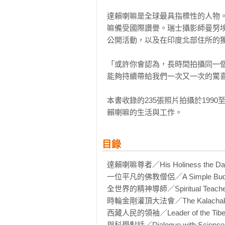
達賴喇嘛是全球最具指標性的人物
嘛備受國際讚譽。瑞士攝影師曼努埃
公開活動，以及在印度北部住所的獨
「或許你會認為，長時間拍攝同一
能夠持續帶給我們一次又一次的驚喜
本書收錄的235張照片拍攝於199
賴喇嘛的生活與工作。
目錄
達賴喇嘛尊者／His Holiness the Dala
一位平凡的佛教僧侶／A Simple Buddhi
全世界的精神導師／Spiritual Teacher t
時輪金剛灌頂大法會／The Kalachakra
西藏人民的領袖／Leader of the Tibeta
與科學對話／Dialogue with Science
