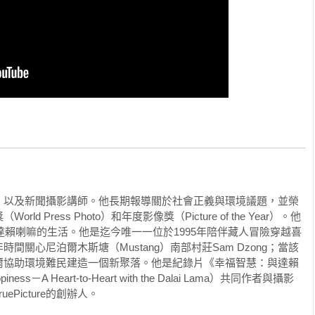
延到走廊與樓梯間，原本還計畫在其他幾個演講廳同步播放達賴
剛走上講台時，大學校務長忽然衝上前，搶過麥克風，指示眾人
對達賴喇嘛的炸彈威脅。現場沒有恐慌。相反地，室內一片沉
演說。

校長走向緊急出口，我們其他人必須自己設法安全離開。於是我
像迷宮一樣的地下室。接著，傳來令人震驚的消息：緊急出口竟
下下，透過對講機尋找鑰匙。情況的不確定性讓我們每個人都很
喇嘛已經被帶進一間辦公室，他坐在一張辦公椅上，開心地旋轉
教職員藏了什麼寶貝在裡頭。我開玩笑地對他說，這一切對他而
本毋須擔心炸彈威脅，可以就這樣飛出窗外。「沒錯，就像一隻
，以及新聞攝影講師。他長期報導關於社會正義與環境議題，並榮
站起來，開始在房間裡跳來跳去，像鳥兒展翅一樣上下揮動雙
 Press Photo）和年度影像獎（Picture of the Year）。他
世達賴喇嘛的生活。他是迄今唯一一位於1995年陪伴藏人冒險穿越喜
關心尼泊爾木斯塘（Mustang）南部村莊Sam Dzong；當該
口打開了，一切發生得非常快速：警方匆匆地將達賴喇嘛送上一
爾協助環境難民建造一個新聚落。他是紀錄片《幸福智慧：與達賴
待在冰冷的地下室裡。

ss－A Heart-to-Heart with the Dalai Lama）共同作者與攝影
icture的創辦人。

點全都擺在炸彈威脅上，沒有人談論我的攝影作品。一開始我感