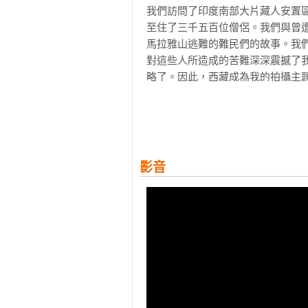
我們訪問了印度南部大片藏人安置區，以
至住了三千五百位僧侶。我們與曾
馬拉雅山逃難的難民們的故事。我
對這些人所造成的苦難深深震撼了
略了。因此，西藏成為我的拍攝主題
在印度德拉敦（Dehradun），
們拍攝了藏族跳神儀式（Cham dance）
state），也拍攝了西藏知識分子
影音
這趟旅程最令人難忘的時刻之一，是前
裡正是西藏流亡政府的所在地。19
幾場長時間的訪談以及新年祈禱法
私人角落。當時的我年輕又自負，
們最喜歡捕捉重要名人與國家領袖。
同年6月，我們將這段採訪拍攝的
為「異國土地上的西藏文化」（Tibetisc
的到來吸引了大量報紙、廣播與電