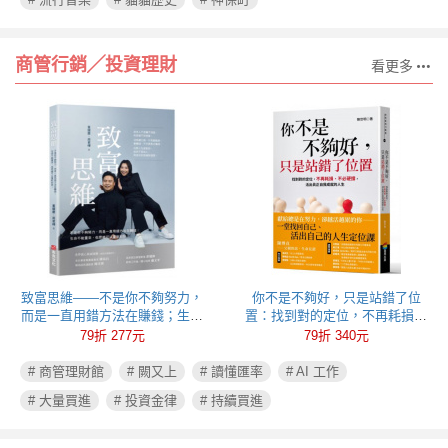
商管行銷╱投資理財
看更多
致富思維——不是你不夠努力，
你不是不夠好，只是站錯了位
而是一直用錯方法在賺錢；生命
置：找到對的定位，不再耗損、
不能重來，但思維可以重新彩
不必硬撐，活出真正自我成就的
79折 277元
79折 340元
排！
人生
# 商管理財館
# 闕又上
# 讀懂匯率
# AI 工作
# 大量買進
# 投資金律
# 持續買進