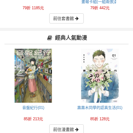
畫報卡組(一組兩張)】
79折 1185元
79折 442元
前往套書館
經典人氣動漫
音盤紀行(01)
壽壽木同學的認真生活(01)
85折 213元
85折 128元
前往漫畫館