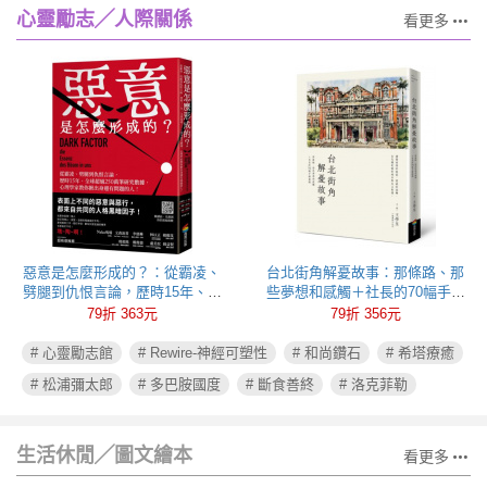
心靈勵志╱人際關係
看更多
惡意是怎麼形成的？：從霸凌、
台北街角解憂故事：那條路、那
劈腿到仇恨言論，歷時15年、全
些夢想和感觸＋社長的70幅手繪
球超過250萬筆研究數據，心理學
插圖
79折 363元
79折 356元
家教你揪出身邊有問題的人！
# 心靈勵志館
# Rewire-神經可塑性
# 和尚鑽石
# 希塔療癒
# 松浦彌太郎
# 多巴胺國度
# 斷食善終
# 洛克菲勒
生活休閒╱圖文繪本
看更多