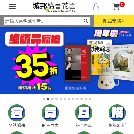
0
限量預購
全館暢榜
冠軍百大
熱門書展
絕版35折