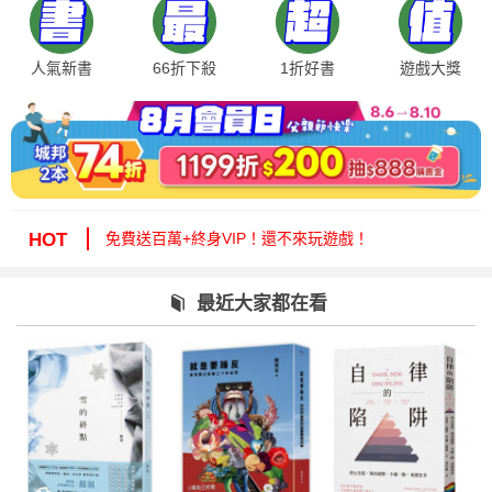
人氣新書
66折下殺
1折好書
遊戲大獎
絕版35折，年度唯一！快來周年慶逛逛！
免費送百萬+終身VIP！還不來玩遊戲！
HOT
周年慶1折起！滿額再減15%送6折券！
城邦讀書花園提醒您：嚴防詐騙，小心求證！
最近大家都在看