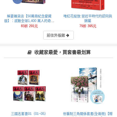
解憂雜貨店【50萬冊紀念愛藏
唯紅花綻放:習近平時代的認同與
版】：感動全球1,400 萬人的奇蹟
歸屬
之書，東野圭吾最令人感動落淚
83折 291元
79折 395元
的作品！
前往外版館
收藏家最愛，買套書最划算
三國志套書01（01~05）
世襲制三角關係套書(全兩冊)【贈