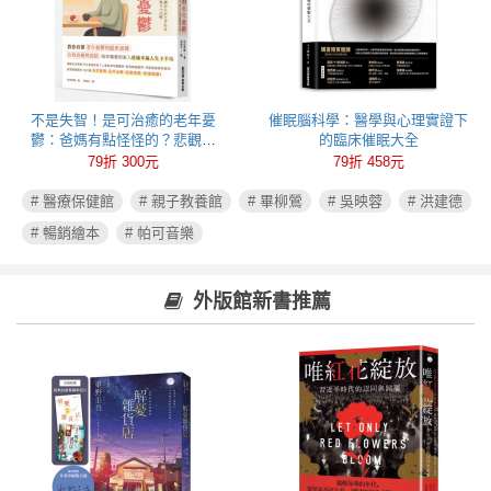
不是失智！是可治癒的老年憂
催眠腦科學：醫學與心理實證下
鬱：爸媽有點怪怪的？悲觀易
的臨床催眠大全
怒、健忘失眠可能都是心病！照
79折 300元
79折 458元
護必讀老年憂鬱症指南
# 醫療保健館
# 親子教養館
# 畢柳鶯
# 吳映蓉
# 洪建德
# 暢銷繪本
# 帕可音樂
外版館新書推薦