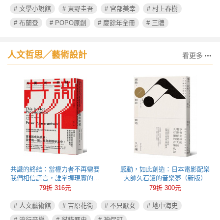
# 文學小說館
# 東野圭吾
# 宮部美幸
# 村上春樹
# 布蘭登
# POPO原創
# 慶餘年全冊
# 三體
人文哲思╱藝術設計
看更多
共識的終結：當權力者不再需要
感動，如此創造：日本電影配樂
我們相信謊言，誰掌握現實的定
大師久石讓的音樂夢（新版）
義權，誰就能操控政治
79折 316元
79折 300元
# 人文藝術館
# 吉原花街
# 不只厭女
# 地中海史
# 流行音樂
# 貓貓歷史
# 神保町