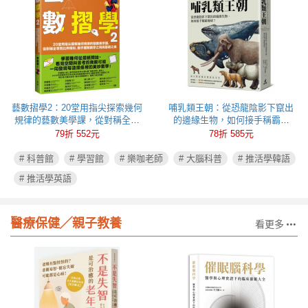
藝數摺學2：20堂用指尖探索幾何
哺乳類王朝：從恐龍陰影下竄出
規律的藝數美學課，從對稱全等
的邊緣生物，如何接手稱霸地
到比例相似，動手體驗數學之用
球？
79折 552元
78折 585元
與藝術之美
# 科普館
# 學習館
# 樂咖老師
# 大腦科普
# 推活學韓語
# 推活學英語
醫療保健╱親子教養
看更多