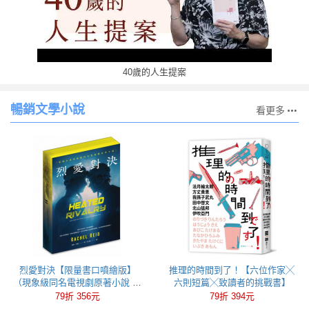
40歲的人生提案
暢銷文學小說
看更多
烈愛對決【限量書口噴繪版】
推理的時間到了！【六位作家╳
（現象級同名電視劇原著小說 全
六則短篇╳致讀者的挑戰書】
球冰球羅曼史狂潮代表作）
79折 356元
79折 394元