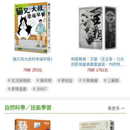
貓又與大叔的幸福早餐1
刺客教條：王朝（全五卷，刀光
劍影限量典藏書盒版，內附特製
刺客水墨古風海報）
79折 253元
79折 1761元
# 生活風格館
# 黃阿瑪
# 麥田金
# 千葉徹彌
# 三麗鷗
# 麥塊漫畫
# 16647
自然科學╱技能學習
看更多