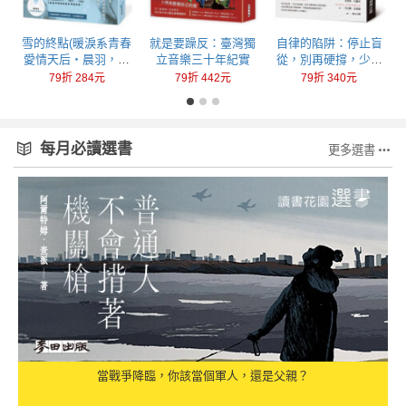
回
雪的終點(暖淚系青春
就是要躁反：臺灣獨
自律的陷阱：停止盲
愛情天后‧晨羽，全
立音樂三十年紀實
從，別再硬撐，少做
新加筆黑暗純愛系列
一點，成就更多
79折 284元
79折 442元
79折 340元
最終曲！)
每月必讀選書
更多選書
當戰爭降臨，你該當個軍人，還是父親？