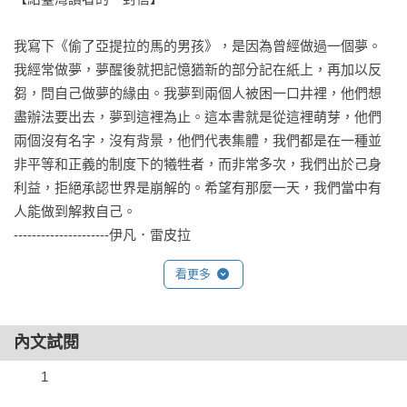
我寫下《偷了亞提拉的馬的男孩》，是因為曾經做過一個夢。
我經常做夢，夢醒後就把記憶猶新的部分記在紙上，再加以反
芻，問自己做夢的緣由。我夢到兩個人被困一口井裡，他們想
盡辦法要出去，夢到這裡為止。這本書就是從這裡萌芽，他們
兩個沒有名字，沒有背景，他們代表集體，我們都是在一種並
非平等和正義的制度下的犧牲者，而非常多次，我們出於己身
利益，拒絕承認世界是崩解的。希望有那麼一天，我們當中有
人能做到解救自己。

---------------------伊凡．雷皮拉

看更多
大個子和小個子是兩兄弟，他們被困在森林中一座廢棄的井
底，絞盡腦汁想逃出這口井卻徒勞無功，疲憊又飢餓。但就算
再餓，他們也不肯嚐一口身上布包裡要帶給媽媽的食物。

內文試閱
兄弟倆在井底掙扎求生，喝泥土裡的水，嚼蛆蟲和樹根果腹，
　　1

夜晚相互取暖聽狼嚎入眠。為了活下去，哥哥開始鍛練身體，