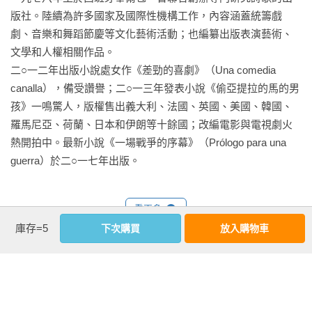
伊，

　　「太高了，我做不到。」他站了起來並說。

版社。陸續為許多國家及國際性機構工作，內容涵蓋統籌戲
到那時，非得到那時我們才能釋放他們。」

劇、音樂和舞蹈節慶等文化藝術活動；也編纂出版表演藝術、
　　大個子抓住他的手，使勁拉起他爬上他的肩膀，兩人像玩
文學和人權相關作品。

★國際高度評價，當代西班牙文學代表作

著長高遊戲，融成一個人。他們搖搖晃晃，不得不靠著牆壁，
二○一二年出版小說處女作《差勁的喜劇》（Una comedia 
站在上頭的小個子明白他們不可能搆得到任何凸出的物體。

canalla），備受讚譽；二○一三年發表小說《偷亞提拉的馬的男
「刺激、令人矚目的寓言……簡潔、殘酷、扣人心弦。」——
孩》一鳴驚人，版權售出義大利、法國、英國、美國、韓國、
《出版人週刊》（Publishers Weekly）

　　「沒辦法，太高了。」

羅馬尼亞、荷蘭、日本和伊朗等十餘國；改編電影與電視劇火
熱開拍中。最新小說《一場戰爭的序幕》（Prólogo para una 
「發人深省的寓言。洗練、緊湊……壓抑且令人不安的表現主
　　大個子依舊緊抓著小個子的腳，抬起他，將他舉到雙手所
guerra）於二○一七年出版。
義。」——《衛報》（The Guardian）

能舉起的高度。

「驚心動魄、令人屏息、富想像力的絕妙寓言之作……雷皮拉
　　「現在呢？可以嗎？」

看更多
的文字批判精準又不失優美，他彷彿幻想家的懾人目光，提醒
庫存=5
下次購買
放入購物車
人們小說的可能性及藝術價值。。」——《愛爾蘭時報》（Irish 
　　「不行，不夠高。」

Times）

基本資料
　　「你舉高雙手了？」

作者：
伊凡．雷皮拉(Iván Repila)
「絕美的文字。」——《世界報》（Le Monde）

出版社：
馬可孛羅