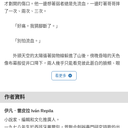
兄弟倆最終能否逃離地獄般的深淵，實現他們的約定？

才劃開的傷口。他一邊想著弱者總是先流血，一邊盯著哥哥摔
了一次、兩次、三次。

《偷亞提拉的馬的男孩》全書節奏明快，敘述生動，透過兩兄
弟驚心動魄的求生歷程，展現人類掙脫桎梏的意志力，也讓這
　　「好痛。我猜腳斷了。」

憂傷的世界透出一絲希望。

　　「別怕流血。」

作者伊凡．雷皮拉這部絕美的小說被譽為「格林式寓言」、
「殘酷的貝克特式故事」，藉由簡單的情節與精闢入裡的隱
　　外頭天空的太陽循著拋物線躲進了山後，傍晚昏暗的天色
喻，譜出一幕幕驚悚詭譎的段落，觸發對人類現狀的尖銳思
像布幕般從井口降下，兩人幾乎只能看見彼此蒼白的臉頰、眼
考。《衛報》、《出版人週刊》等國際媒體大為驚豔、齊聲好
睛和牙齒。想在壁面開闢一條逃命路似乎徒勞無功，此刻大個
看更多
評，雷皮拉更因此作躍上世界舞臺，成為當代西班牙文學最傑
子站著，若有所思，雙手插在褲耳，在一天將盡時刻尋找隨著
出的作家之一。

陽光消失的謎題答案。

作者資料
「想像一下我們打造牢籠之鑰要花上多少年，

　　「站起來，或許你踩在我身上搆得到井口。」

然後當這個世界完全習慣藏起那些困在牢籠裡的人們，

伊凡．雷皮拉 Iván Repila
當傳統和漠然感染所有失意者、被迫害者，

　　小個子身體發抖，但是他不覺得冷。

小說家、編輯和文化推廣人。

籠中人變成了社會集合儲存的產物，一如家畜、家具和木乃
一九七八年生於西班牙畢爾包，曾聯合創辦專門研究詩歌的出