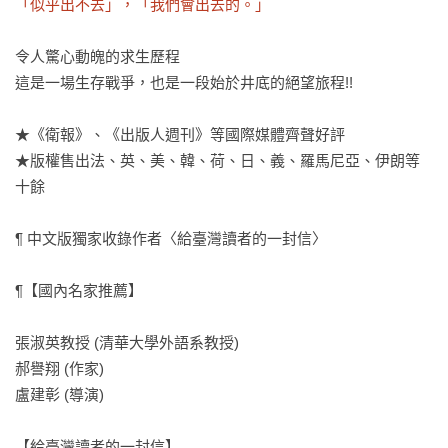
「似乎出不去」，「我們會出去的。」
令人驚心動魄的求生歷程

這是一場生存戰爭，也是一段始於井底的絕望旅程!!

★《衛報》、《出版人週刊》等國際媒體齊聲好評

★版權售出法、英、美、韓、荷、日、義、羅馬尼亞、伊朗等
十餘

¶ 中文版獨家收錄作者〈給臺灣讀者的一封信〉

¶【國內名家推薦】

張淑英教授 (清華大學外語系教授)

郝譽翔 (作家)

盧建彰 (導演)

【給臺灣讀者的一封信】
