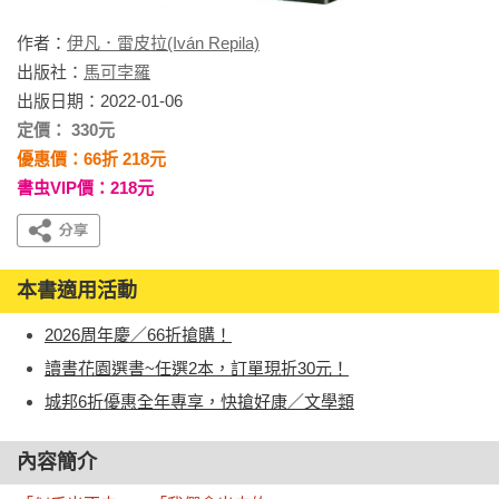
作者：
伊凡．雷皮拉(Iván Repila)
出版社：
馬可孛羅
出版日期：2022-01-06
定價： 330元
優惠價：66折 218元
書虫VIP價：218元
本書適用活動
2026周年慶／66折搶購！
讀書花園選書~任選2本，訂單現折30元！
城邦6折優惠全年專享，快搶好康／文學類
內容簡介