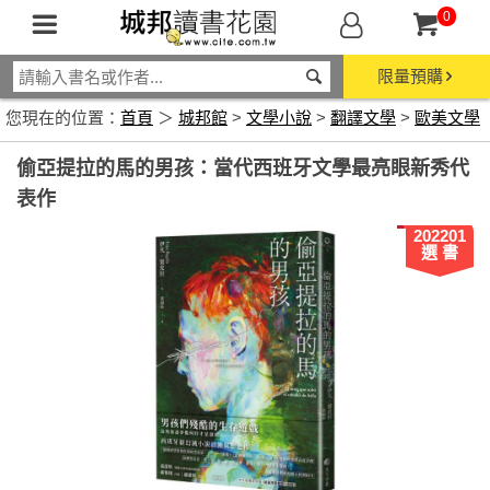
0
限量預購
您現在的位置：
首頁
＞
城邦館
>
文學小說
>
翻譯文學
>
歐美文學
偷亞提拉的馬的男孩：當代西班牙文學最亮眼新秀代
表作
202201
選 書