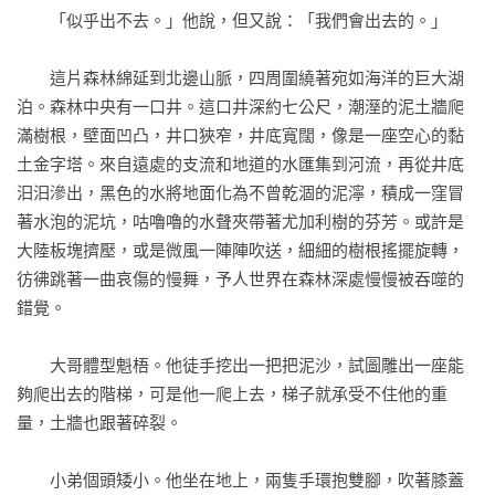
弟弟卻因生病愈來愈虛弱，反覆呢喃著夢境中奇異的復仇童
　　「似乎出不去。」他說，但又說：「我們會出去的。」

話。

　　這片森林綿延到北邊山脈，四周圍繞著宛如海洋的巨大湖
隨著囚禁的時間在井底流逝，他們變得愈來愈像兩頭獸。他們
泊。森林中央有一口井。這口井深約七公尺，潮溼的泥土牆爬
慢慢想不起井外的生活，忘了為何飢餓、為何活在如此骯髒的
滿樹根，壁面凹凸，井口狹窄，井底寬闊，像是一座空心的黏
世界。他們幻想著彼此殘殺，呼救聲被當作獸的嘶吼。直到暴
土金字塔。來自遠處的支流和地道的水匯集到河流，再從井底
風雨來襲那天，井口探出了一顆頭，那是兄弟倆再熟悉不過的
汩汩滲出，黑色的水將地面化為不曾乾涸的泥濘，積成一窪冒
一張臉……

著水泡的泥坑，咕嚕嚕的水聲夾帶著尤加利樹的芬芳。或許是
大陸板塊擠壓，或是微風一陣陣吹送，細細的樹根搖擺旋轉，
「我們為什麼會在這裡？」

彷彿跳著一曲哀傷的慢舞，予人世界在森林深處慢慢被吞噬的
「這是真實的世界嗎？」

錯覺。

「我們真的是小孩？」

　　大哥體型魁梧。他徒手挖出一把把泥沙，試圖雕出一座能
這是一場生存戰爭，也是一段始於井底的絕望旅程——

夠爬出去的階梯，可是他一爬上去，梯子就承受不住他的重
量，土牆也跟著碎裂。

是誰將這對兄弟扔進了井底？

　　小弟個頭矮小。他坐在地上，兩隻手環抱雙腳，吹著膝蓋