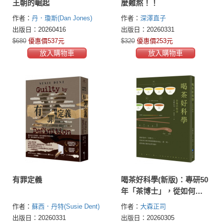
王朝的崛起
麼難熬！！
作者：
丹．瓊斯(Dan Jones)
作者：
深澤直子
出版日：20260416
出版日：20260331
$680
優惠價537元
$320
優惠價253元
放入購物車
放入購物車
有罪定義
喝茶好科學(新版)：專研50
年「茶博士」，從如何分
辨茶葉到解構茶的色‧
作者：
蘇西．丹特(Susie Dent)
作者：
大森正司
香‧味，提供最正確的泡
出版日：20260331
出版日：20260305