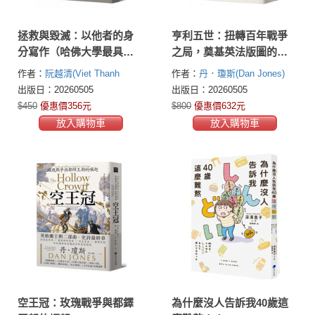
拯救與毀滅：以他者的身
亨利五世：扭轉百年戰爭
分寫作（哈佛大學最具影
之局，奠基英法版圖的傳
響力諾頓人文講座系列六
奇王者
作者：
阮越清(Viet Thanh
作者：
丹．瓊斯(Dan Jones)
講）
Nguyen)
出版日：20260505
出版日：20260505
$450
優惠價356元
$800
優惠價632元
放入購物車
放入購物車
空王冠：玫瑰戰爭與都鐸
為什麼沒人告訴我40歲這