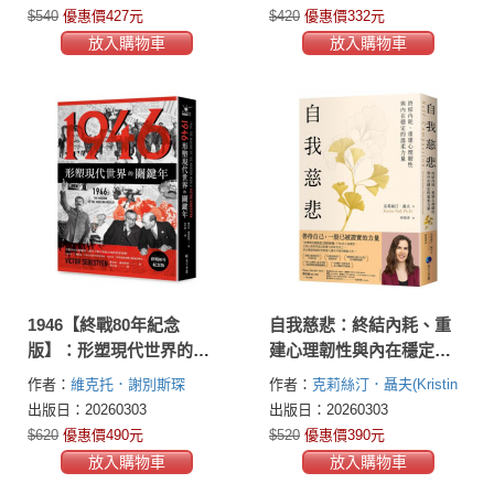
茶知識！
$540
優惠價427元
$420
優惠價332元
放入購物車
放入購物車
1946【終戰80年紀念
自我慈悲：終結內耗、重
版】：形塑現代世界的關
建心理韌性與內在穩定的
鍵年
溫柔力量
作者：
維克托．謝別斯琛
作者：
克莉絲汀．聶夫(Kristin
(Victor Sebestyen)
Neff, Ph.D.)
出版日：20260303
出版日：20260303
$620
優惠價490元
$520
優惠價390元
放入購物車
放入購物車