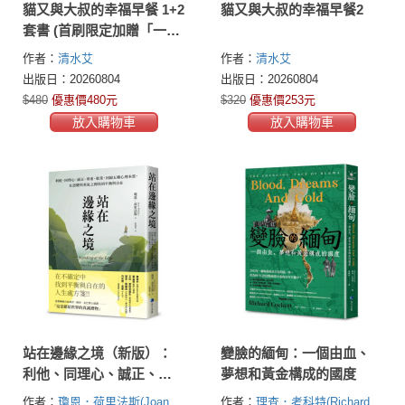
貓又與大叔的幸福早餐 1+2
貓又與大叔的幸福早餐2
套書 (首刷限定加贈「一起
走過雨天晴天」日本原版
作者：
清水艾
作者：
清水艾
插畫書籤)
出版日：20260804
出版日：20260804
$480
優惠價480元
$320
優惠價253元
放入購物車
放入購物車
站在邊緣之境（新版）：
變臉的緬甸：一個由血、
利他、同理心、誠正、尊
夢想和黃金構成的國度
重、敬業，回歸五種心理
作者：
瓊恩．荷里法斯(Joan
作者：
理查．考科特(Richard