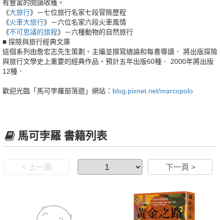
有豐富的閱讀收穫。
《
大旅行
》－七位旅行名家七段冒險歷程
《
火車大旅行
》－六位名家六段火車風情
《
不可思議的旅程
》－六種動物的自然旅行
■ 探險與旅行經典文庫
這個系列由詹宏志先生策劃、主編並撰寫總論和每書導讀． 將出版探險
與旅行文學史上重要的經典作品，預計五年出版60種． 2000年將出版
12種．
歡迎光臨「馬可孛羅部落遊」網站：
blog.pixnet.net/marcopolo
馬可孛羅 書籍列表
< 上一頁
下一頁 >