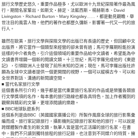
旅行文學歷史悠久，重要作品極多，尤以歐洲十九世紀探險著作最為風
行，期間名家輩出，如斯文‧赫定、法藍西斯‧楊赫斯本、David
Livingston、Richard Burton、Mary Kingsley……，都是動見觀瞻，舉
世注目的風雲人物，他們的著作也都歷久彌新，影響著一代又一代的旅
行人。
雖然在歐美，旅行文學與探險文學的出版已有長遠的歷史，但回顧中文
出版界，將它當作一個類型來經營的卻未曾有過；馬可孛羅期盼能扮演
這樣的中介者角色，引介這個領域的重要作品給中文讀者，希望能為中
文讀書界增闢一個新的閱讀文類。十三世紀，馬可孛羅完成他的《東遊
記》，引領歐洲人士發現了前所未知的亞洲；現在，馬可孛羅出版社許
願為全球中文讀者提供一個更開闊的視野，一個可以縱橫古今、可以和
全世界對話、溝通的新閱讀空間。
■ 當代名家旅行文學
這個書系所引介的，幾乎都是當代重要旅行名家的作品或是榮獲各類旅
行文學獎項的名作，每本書的旅行路線也都各具特色，加上作者獨到的
觀察與精彩的文筆，更增添閱讀的樂趣。
■ BBC地球臥遊系列
這個系列是由BBC（英國國家廣播公司）所製作風靡全球的旅行影集彙
編而成。旅行家記錄旅行，攝影機則記錄旅行家和他的旅行，可以說是
跨媒體製作產生的新文類，執筆人皆是當代正活躍的旅行名家，在書
中，我們不只讀到獨特旅程的旅行記錄，也注意到不同媒介的特質，擁