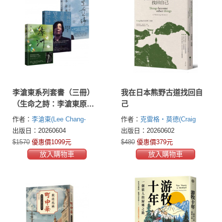
李滄東系列套書（三冊）
我在日本熊野古道找回自
（生命之詩：李滄東原創
己
劇本書+電影從不停止質
作者：
李滄東(Lee Chang-
作者：
克雷格・莫德(Craig
問：韓國電影大師李滄
dong )
Mod)
出版日：20260604
出版日：20260602
東，25年來創作歷程+綠
$1570
優惠價1099元
$480
優惠價379元
洲：李滄東原創劇本書）
放入購物車
放入購物車