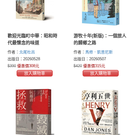
歡迎光臨町中華：昭和時
游牧十年(新版)：一個旅人
代最懷念的味道
的歸鄉之路
作者：
北尾杜呂
作者：
馬修．凱普尼斯
(Matthew Kepnes)
出版日：20260528
出版日：20260507
$390
優惠價308元
$420
優惠價315元
放入購物車
放入購物車