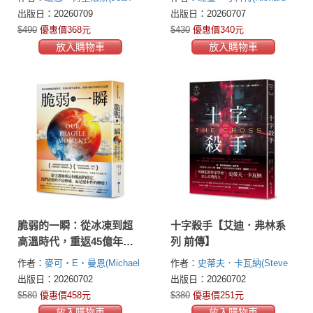
本質，在恐懼與勇氣之間
Halifax)
Cockett)
出版日：20260709
出版日：20260707
找到平衡與自在
$490
優惠價368元
$430
優惠價340元
放入購物車
放入購物車
脆弱的一瞬：從冰凍到超
十字殺手【艾迪．弗林系
高溫時代，重返45億年氣
列 前傳】
候史，直指人類百年的存
作者：
麥可・E・曼恩(Michael
作者：
史蒂夫．卡瓦納(Steve
亡危機
E. Mann)
Cavanagh)
出版日：20260702
出版日：20260702
$580
優惠價458元
$380
優惠價251元
放入購物車
放入購物車