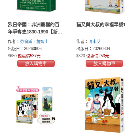
烈日帝國：非洲霸權的百
貓又與大叔的幸福早餐1
年爭奪史1830-1990【新
版】
作者：
勞倫斯．詹姆士
作者：
清水艾
(Lawrence James)
出版日：20260806
出版日：20260804
$680
優惠價537元
$320
優惠價253元
放入購物車
放入購物車