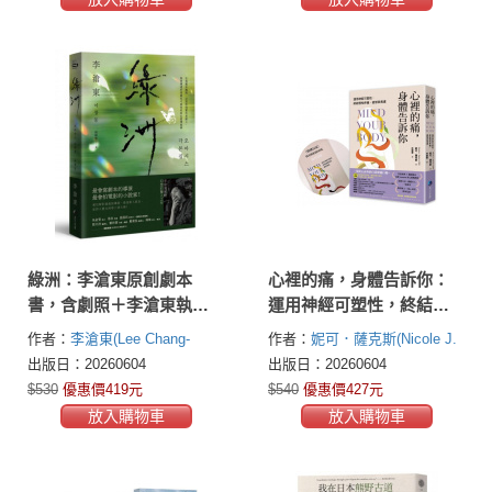
綠洲：李滄東原創劇本
心裡的痛，身體告訴你：
書，含劇照＋李滄東執導
運用神經可塑性，終結慢
手記
性疼痛、疲勞與焦慮【首
作者：
李滄東(Lee Chang-
作者：
妮可．薩克斯(Nicole J.
刷限量贈品：第一本運用
dong )
Sachs LCSW)
出版日：20260604
出版日：20260604
神經可塑性開發的《情緒
$530
優惠價419元
$540
優惠價427元
日記》練習別冊】
放入購物車
放入購物車