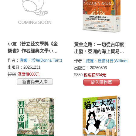
小友（普立茲文學獎《金
黃金之路：一切從古印度
翅雀》作者經典文學小說
出發，亞洲的海上貿易之
繁中版首度問世）
路如何透過佛教、藝術、
作者：
唐娜．塔特(Donna Tartt)
作者：
威廉．達爾林普(William
數學、醫學，形塑現代文
Dalrymple)
出版日：20261231
出版日：20260806
明的面貌
$760
優惠價600元
$880
優惠價634元
新書尚未入庫
放入購物車