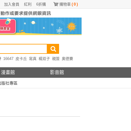
加入會員
紅利
6折購
購物車
(
0
)
野
16647
皮卡丘
寫真
楊双子
親簽
奧德賽
漫畫館
影音館
出版社專區