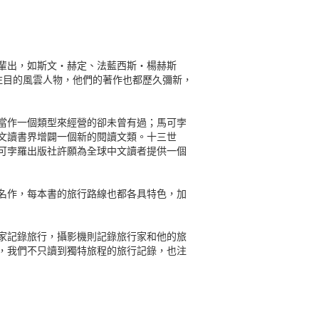
輩出，如斯文‧赫定、法藍西斯‧楊赫斯
動見觀瞻，舉世注目的風雲人物，他們的著作也都歷久彌新，
當作一個類型來經營的卻未曾有過；馬可孛
文讀書界增闢一個新的閱讀文類。十三世
可孛羅出版社許願為全球中文讀者提供一個
名作，每本書的旅行路線也都各具特色，加
行家記錄旅行，攝影機則記錄旅行家和他的旅
，我們不只讀到獨特旅程的旅行記錄，也注