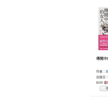
傳聞中
作者：
奧
Hideo)
出版日：2
$330
優