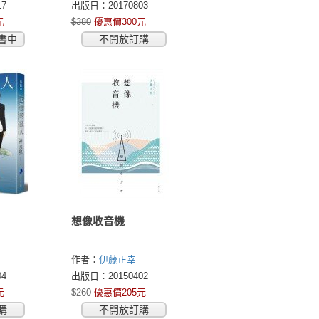
(Sakuraba Kazuki)
7
出版日：20170803
店主所
元
$380
優惠價300元
書中
不開放訂購
想像收音機
作者：
伊藤正幸
4
出版日：20150402
元
$260
優惠價205元
購
不開放訂購