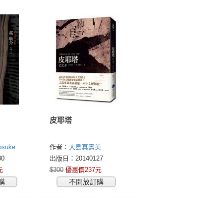
皮耶塔
suke
作者：
大島真壽美
(MASUMI OSHIMA)
0
出版日：20140127
元
$300
優惠價237元
購
不開放訂購