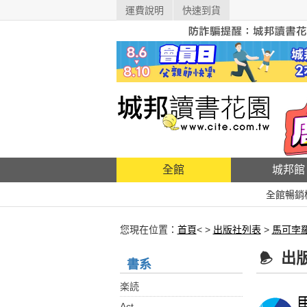
運費說明
快速到貨
全館
城邦館
全館暢銷
您現在位置：
首頁
< >
出版社列表
>
馬可孛
出
書系
楽読
Act