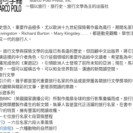
Marco Polo Press, Inc.
一個以旅行、旅行史、旅行文學為主的出版社
史悠久，重要作品極多，尤以歐洲十九世紀探險著作最為風行，期間名家
 Livingston、Richard Burton、Mary Kingsley……，都是
又一代的旅行人。
，旅行文學與探險文學的出版已有長遠的歷史，但回顧中文出版界，將它
演這樣的中介者角色，引介這個領域的重要作品給中文讀者，希望能為中
羅完成他的《東遊記》，引領歐洲人士發現了前所未知的亞洲；現在，馬
野，一個可以縱橫古今、可以和全世界對話、溝通的新閱讀空間。
旅行文學
引介的，幾乎都是當代重要旅行名家的作品或是榮獲各類旅行文學獎項的
的觀察與精彩的文筆，更增添閱讀的樂趣。
球臥遊系列
由BBC（英國國家廣播公司）所製作風靡全球的旅行影集彙編而成。旅
是跨媒體製作產生的新文類，執筆人皆是當代正活躍的旅行名家，在書中
介的特質，擁有豐富的閱讀收穫。
－七位旅行名家七段冒險歷程
行
》－六位名家六段火車風情
的旅程
》－六種動物的自然旅行