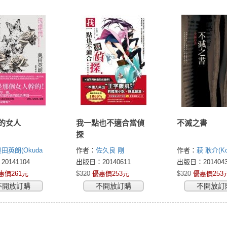
的女人
我一點也不適合當偵
不滅之書
探
田英朗(Okuda
作者：
佐久良 剛
作者：
萩 耿介(Ko
(Tsuyoshi Sakura)
Hagi)
0141104
出版日：20140611
出版日：2014043
惠價261元
$320
優惠價253元
$320
優惠價253
不開放訂購
不開放訂購
不開放訂