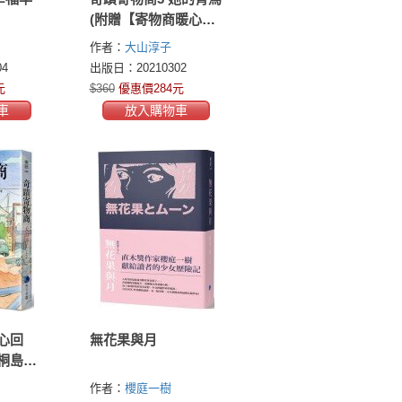
(附贈【寄物商暖心手
繪書籤】兩張)
作者：
大山淳子
4
出版日：20210302
元
$360
優惠價284元
車
放入購物車
心回
無花果與月
桐島寄
一百
作者：
櫻庭一樹
不退