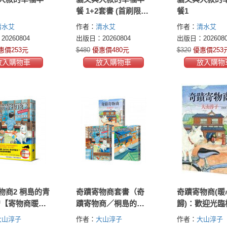
餐 1+2套書 (首刷限定
餐1
加贈「一起走過雨天
清水艾
作者：
清水艾
作者：
清水艾
晴天」日本原版插畫
0260804
出版日：20260804
出版日：2026080
書籤)
惠價253元
$480
優惠價480元
$320
優惠價253
放入購物車
放入購物車
放入購物
物商2 桐島的青
奇蹟寄物商套書（奇
奇蹟寄物商(暖
贈【寄物商暖心
蹟寄物商／桐島的青
歸)：歡迎光臨
籤】兩張)
春／她的青鳥）【附
物店!一天只要
大山淳子
作者：
大山淳子
作者：
大山淳子
贈精美書籤＋海報】
圓，提早取回