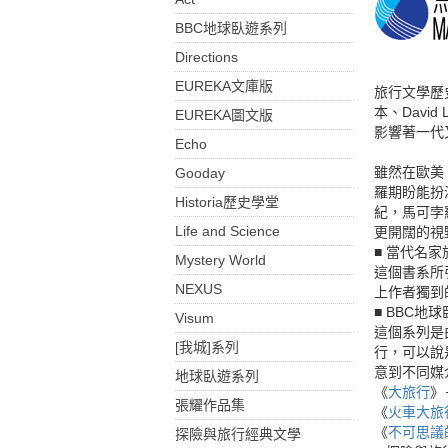
BBC地球臥遊系列
Directions
EUREKA文庫版
旅行文學歷
本、David
EUREKA圖文版
影響著一代
Echo
雖然在歐美
Gooday
羅期盼能扮
Historia歷史學堂
紀，馬可孛
Life and Science
更開闊的視
■ 當代名家
Mystery World
這個書系所
NEXUS
上作者獨到
■ BBC地
Visum
這個系列是
[我城]系列
行，可以說
意到不同媒
地球臥遊系列
《
大旅行
》
張耀作品集
《
火車大旅
《
不可思議
探險與旅行經典文學