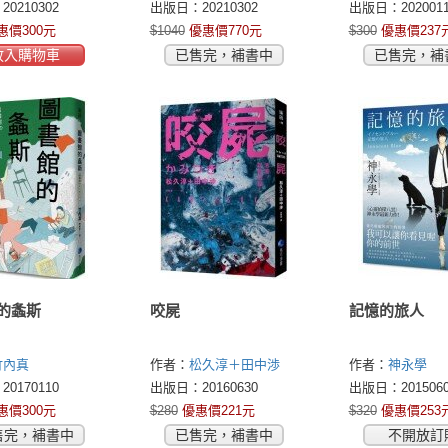
0210302
出版日：20210302
出版日：2020011
費，逾期則歸
惠價300元
$1040
優惠價770元
$300
優惠價237
有。
放入購物車
已售完，補書中
已售完，補
的螽斯
咬屍
記憶的旅人
竹內真
作者：
松久淳＋田中渉
作者：
神永學
0170110
出版日：20160630
出版日：2015060
惠價300元
$280
優惠價221元
$320
優惠價253
售完，補書中
已售完，補書中
不開放訂