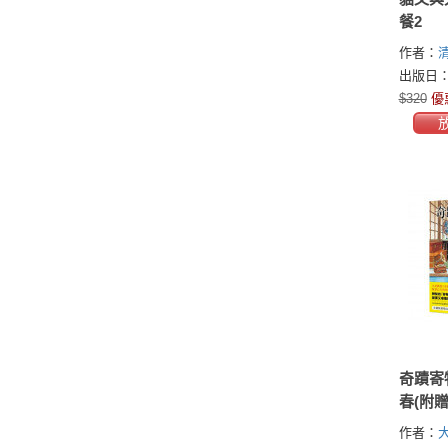
餐2
作者：
出版日：2
$320
優
奇蹟寄
春(附
手繪書
作者：