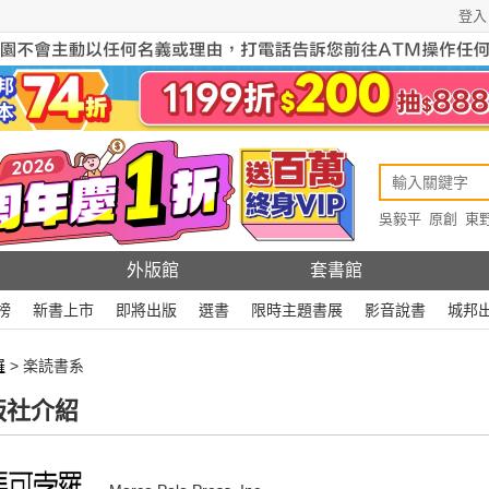
登入
吳毅平
原創
東
原創
Rewire
外版館
套書館
榜
新書上市
即將出版
選書
限時主題書展
影音說書
城邦
羅
> 楽読書系
版社介紹