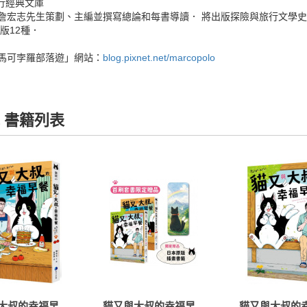
旅行經典文庫
詹宏志先生策劃、主編並撰寫總論和每書導讀． 將出版探險與旅行文學史
出版12種．
馬可孛羅部落遊」網站：
blog.pixnet.net/marcopolo
 書籍列表
大叔的幸福早
貓又與大叔的幸福早
貓又與大叔的