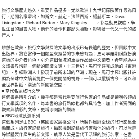
旅行文學歷史悠久，重要作品極多，尤以歐洲十九世紀探險著作最為風
行，期間名家輩出，如斯文‧赫定、法藍西斯‧楊赫斯本、David
Livingston、Richard Burton、Mary Kingsley……，都是動見觀瞻，舉
世注目的風雲人物，他們的著作也都歷久彌新，影響著一代又一代的旅
行人。
雖然在歐美，旅行文學與探險文學的出版已有長遠的歷史，但回顧中文
出版界，將它當作一個類型來經營的卻未曾有過；馬可孛羅期盼能扮演
這樣的中介者角色，引介這個領域的重要作品給中文讀者，希望能為中
文讀書界增闢一個新的閱讀文類。十三世紀，馬可孛羅完成他的《東遊
記》，引領歐洲人士發現了前所未知的亞洲；現在，馬可孛羅出版社許
願為全球中文讀者提供一個更開闊的視野，一個可以縱橫古今、可以和
全世界對話、溝通的新閱讀空間。
■ 當代名家旅行文學
這個書系所引介的，幾乎都是當代重要旅行名家的作品或是榮獲各類旅
行文學獎項的名作，每本書的旅行路線也都各具特色，加上作者獨到的
觀察與精彩的文筆，更增添閱讀的樂趣。
■ BBC地球臥遊系列
這個系列是由BBC（英國國家廣播公司）所製作風靡全球的旅行影集彙
編而成。旅行家記錄旅行，攝影機則記錄旅行家和他的旅行，可以說是
跨媒體製作產生的新文類，執筆人皆是當代正活躍的旅行名家，在書