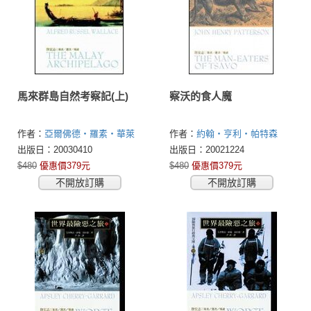
馬來群島自然考察記(上)
察沃的食人魔
作者：
亞爾佛德‧羅素‧華萊
作者：
約翰‧亨利‧帕特森
士(Alfred Russel Wallace)
(John Henry Patterson)
出版日：20030410
出版日：20021224
$480
優惠價379元
$480
優惠價379元
不開放訂購
不開放訂購