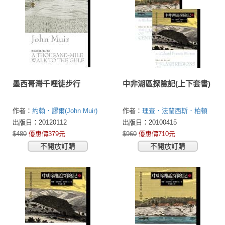
墨西哥灣千哩徒步行
中非湖區探險記(上下套書)
作者：
約翰．謬爾(John Muir)
作者：
理查．法蘭西斯．柏頓
(Sir Richard Francis Burton)
出版日：20120112
出版日：20100415
$480
優惠價379元
$960
優惠價710元
不開放訂購
不開放訂購