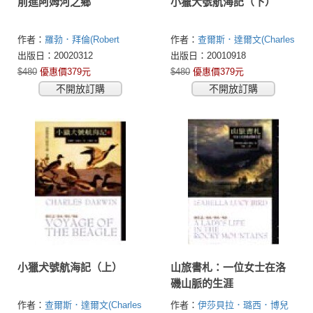
前進阿姆河之鄉
小獵犬號航海記（下）
作者：
羅勃．拜倫(Robert
作者：
查爾斯．達爾文(Charles
Byron)
Darwin)
出版日：20020312
出版日：20010918
$480
優惠價379元
$480
優惠價379元
不開放訂購
不開放訂購
小獵犬號航海記（上）
山旅書札：一位女士在洛
磯山脈的生涯
作者：
查爾斯．達爾文(Charles
作者：
伊莎貝拉．璐西．博兒