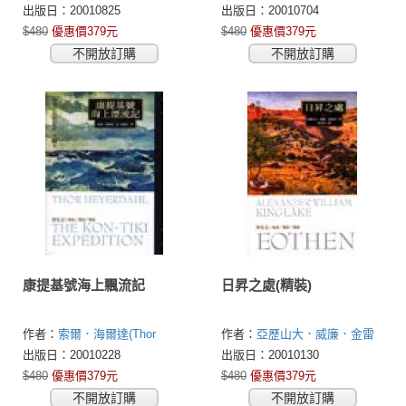
Darwin)
(Isabella Lucy Bird)
出版日：20010825
出版日：20010704
$480
優惠價379元
$480
優惠價379元
不開放訂購
不開放訂購
康提基號海上飄流記
日昇之處(精裝)
作者：
索爾．海爾達(Thor
作者：
亞歷山大．威廉．金雷
Heyerdahl)
克(Alexander William Kinglake)
出版日：20010228
出版日：20010130
$480
優惠價379元
$480
優惠價379元
不開放訂購
不開放訂購