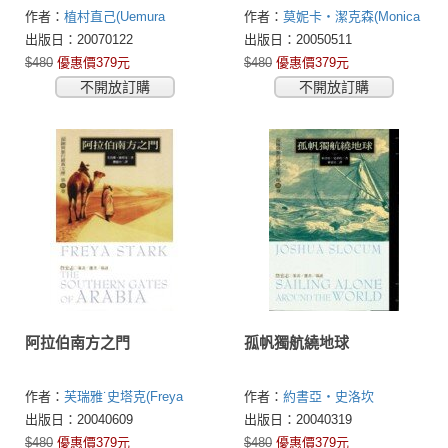
作者：
植村直己(Uemura
作者：
莫妮卡‧潔克森(Monica
Naomi)
Jackson)
出版日：20070122
出版日：20050511
$480
優惠價379元
$480
優惠價379元
不開放訂購
不開放訂購
阿拉伯南方之門
孤帆獨航繞地球
作者：
芙瑞雅˙史塔克(Freya
作者：
約書亞‧史洛坎
Stark)
出版日：20040609
出版日：20040319
$480
優惠價379元
$480
優惠價379元