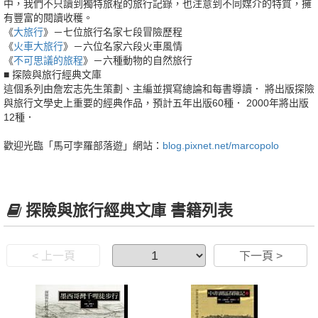
中，我們不只讀到獨特旅程的旅行記錄，也注意到不同媒介的特質，擁
有豐富的閱讀收穫。
《
大旅行
》－七位旅行名家七段冒險歷程
《
火車大旅行
》－六位名家六段火車風情
《
不可思議的旅程
》－六種動物的自然旅行
■ 探險與旅行經典文庫
這個系列由詹宏志先生策劃、主編並撰寫總論和每書導讀． 將出版探險
與旅行文學史上重要的經典作品，預計五年出版60種． 2000年將出版
12種．
歡迎光臨「馬可孛羅部落遊」網站：
blog.pixnet.net/marcopolo
探險與旅行經典文庫 書籍列表
< 上一頁
下一頁 >