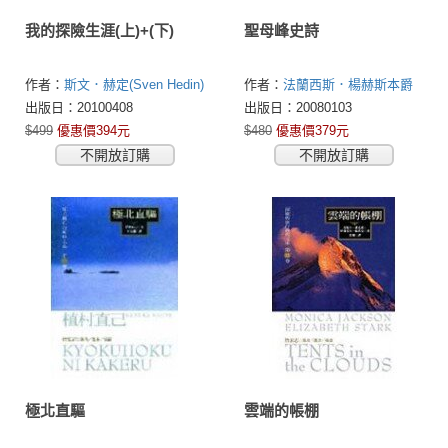
我的探險生涯(上)+(下)
聖母峰史詩
作者：
斯文．赫定(Sven Hedin)
作者：
法蘭西斯．楊赫斯本爵
士(Sir Francis Younghusband)
出版日：20100408
出版日：20080103
$499
優惠價394元
$480
優惠價379元
不開放訂購
不開放訂購
極北直驅
雲端的帳棚