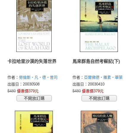
卡拉哈里沙漠的失落世界
馬來群島自然考察記(下)
作者：
勞倫斯‧凡‧德‧普司
作者：
亞爾佛德‧羅素‧華萊
特(Lourens van Der Post)
士(Alfred Russel Wallace)
出版日：20030508
出版日：20030410
$480
優惠價379元
$480
優惠價379元
不開放訂購
不開放訂購