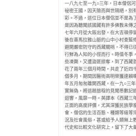
一八九七至一九○三年，日本僧侶
祕密王國，因天險而與世隔絕，別
彩。不過，這位日本僧侶並不是為
是因為聽聞該國藏有許多佛教未傳
七年六月從大阪出發，在大吉嶺停
後在喜馬拉雅山脈的山中小村查藍
避開嚴密防守的西藏關哨，不得已
行鮮為人知的小徑而行。時值冬季
些凍斃，又遭盜匪掠奪，到了西藏
花了兩年三個月時間，共走了近四
個多月，期間因醫術高明榮獲達賴
年五月匆匆離開西藏，在一九○三
實無偽，將這趟旅程的見聞悉數記
迴響，風靡一時。英譯本《西藏三年》（T
正面的高度評價，尤其深獲民族學
會、僧侶的生活百態、種類等級等
況及社會風俗，甚或給予人類無上
代史和比較文化研究上，留下了大