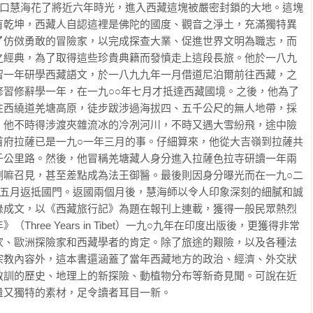
河口慧海花了將近六年時光，進入西藏這塊被嚴密封鎖的大地。這塊
有乾坤，西藏人自認這裡是佛陀的國度、觀音之淨土，充滿獨特異
了仿傚勇敢的冒險家，以完成探查大業、促進世界文明為職志，而
之經典，為了取得這些珍貴典籍而發憤走上這段長旅。他於一八九
留一年研學西藏語文，於一八九九年一月借道尼泊爾前往西藏，之
修習修辭學一年，在一九○○年七月才抵達西藏國境。之後，他為了
往西繞道羌塘高原，徒步跋涉過海拔四、五千公尺的無人地帶，採
，他不時得涉渡夾雜流冰的冷冽河川，不時又遇大雪紛飛，途中險
首府拉薩已是一九○一年三月的事。仔細算來，他從大吉嶺到拉薩共
千公里路。然後，他冒稱羌塘藏人身分進入拉薩色拉寺研讀一年兩
喇嘛召見，甚至差點成為法王御醫。最後則因身分曝光而在一九○二
年五月返抵國門。返國兩個月後，慧海師以令人印象深刻的細膩和誠
錄成文，以《西藏旅行記》為題在報刊上連載，獲得一般民眾熱烈
hree Years in Tibet）一九○九年在印度出版後，更獲得非常
家、歐洲探險家和西藏學者的肯定。除了旅途的艱險，以及各種法
宗教內容外，這本書還涵蓋了當年西藏地方的政治、經濟、外交狀
教訓的歷史、地理上的新探險、動植物分布等新奇見聞。可說在近
量又獨特的素材，足令讀者耳目一新。