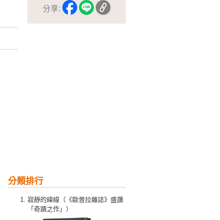
分享:
分類排行
寂靜的緯線（《歐普拉雜誌》盛讚
「奇蹟之作」）