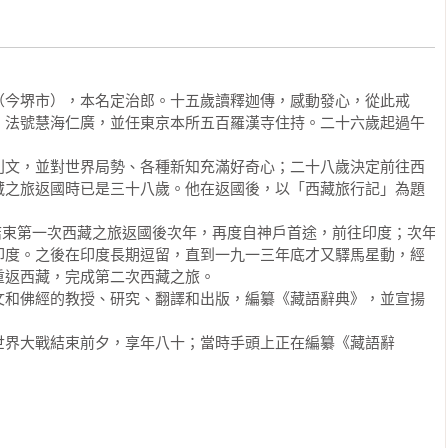
（今堺市），本名定治郎。十五歲讀釋迦傳，感動發心，從此戒
，法號慧海仁廣，並任東京本所五百羅漢寺住持。二十六歲起過午
利文，並對世界局勢、各種新知充滿好奇心；二十八歲決定前往西
藏之旅返國時已是三十八歲。他在返國後，以「西藏旅行記」為題
結束第一次西藏之旅返國後次年，再度自神戶首途，前往印度；次年
印度。之後在印度長期逗留，直到一九一三年底才又驛馬星動，經
返西藏，完成第二次西藏之旅。

文和佛經的教授、研究、翻譯和出版，編纂《藏語辭典》，並宣揚
世界大戰結束前夕，享年八十；當時手頭上正在編纂《藏語辭