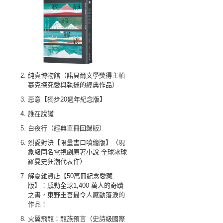
純真博物館（諾貝爾文學獎得主帕
慕克探究愛與執迷的經典作品）
惡意【獨步20週年紀念版】
誰在說謊
白夜行（經典單冊回歸版）
烈愛對決【限量書口噴繪版】（現
象級同名電視劇原著小說 全球冰球
羅曼史狂潮代表作）
解憂雜貨店【50萬冊紀念愛藏
版】：感動全球1,400 萬人的奇蹟
之書，東野圭吾最令人感動落淚的
作品！
火翼飛龍：龍族預言（史詩級國際