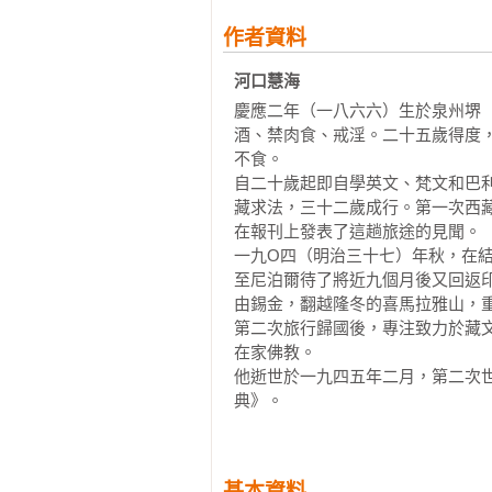
作者資料
河口慧海
慶應二年（一八六六）生於泉州堺
酒、禁肉食、戒淫。二十五歲得度
不食。

自二十歲起即自學英文、梵文和巴
藏求法，三十二歲成行。第一次西
在報刊上發表了這趟旅途的見聞。

一九O四（明治三十七）年秋，在
至尼泊爾待了將近九個月後又回返
由錫金，翻越隆冬的喜馬拉雅山，重
第二次旅行歸國後，專注致力於藏
在家佛教。

他逝世於一九四五年二月，第二次
典》。
基本資料