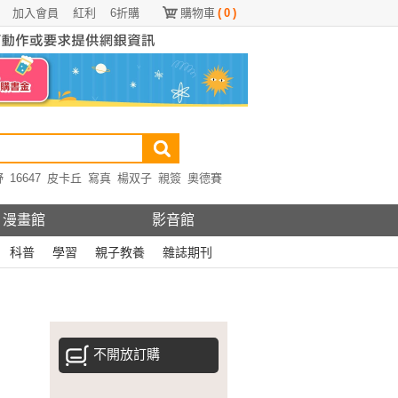
加入會員
紅利
6折購
購物車
(
0
)
野
16647
皮卡丘
寫真
楊双子
親簽
奧德賽
漫畫館
影音館
科普
學習
親子教養
雜誌期刊
不開放訂購