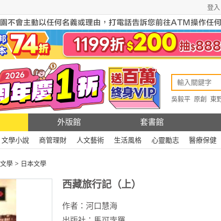
登入
吳毅平
原創
東
原創
Rewire
外版館
套書館
文學小說
商管理財
人文藝術
生活風格
心靈勵志
醫療保健
文學
>
日本文學
西藏旅行記（上）
作者：
河口慧海
出版社：
馬可孛羅