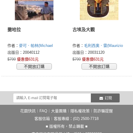
撒哈拉
古埃及大觀
作者：
麥可．帕林(Michael
作者：
毛利西奧．雷(Maurizio
Palin)
Re)
喬治歐．阿格尼斯(Giorgio
出版日：20040112
出版日：20031120
Agnese)
$799
優惠價631元
$799
優惠價631元
不開放訂購
不開放訂購
訂閱
花園快訊
︱
FAQ
︱
大量團購
︱
隱私權政策
︱
防詐騙提醒
客服信箱
︱客服專線：(02) 2500-7718
■ 版權所有，禁止轉載 ■