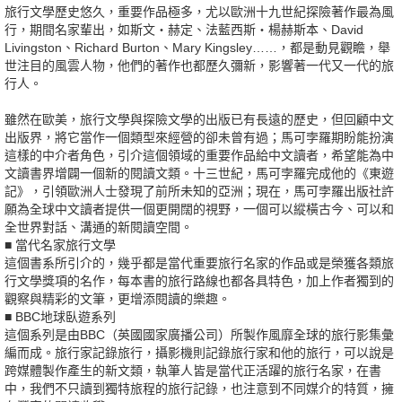
旅行文學歷史悠久，重要作品極多，尤以歐洲十九世紀探險著作最為風
行，期間名家輩出，如斯文‧赫定、法藍西斯‧楊赫斯本、David
Livingston、Richard Burton、Mary Kingsley……，都是動見觀瞻，舉
世注目的風雲人物，他們的著作也都歷久彌新，影響著一代又一代的旅
行人。
雖然在歐美，旅行文學與探險文學的出版已有長遠的歷史，但回顧中文
出版界，將它當作一個類型來經營的卻未曾有過；馬可孛羅期盼能扮演
這樣的中介者角色，引介這個領域的重要作品給中文讀者，希望能為中
文讀書界增闢一個新的閱讀文類。十三世紀，馬可孛羅完成他的《東遊
記》，引領歐洲人士發現了前所未知的亞洲；現在，馬可孛羅出版社許
願為全球中文讀者提供一個更開闊的視野，一個可以縱橫古今、可以和
全世界對話、溝通的新閱讀空間。
■ 當代名家旅行文學
這個書系所引介的，幾乎都是當代重要旅行名家的作品或是榮獲各類旅
行文學獎項的名作，每本書的旅行路線也都各具特色，加上作者獨到的
觀察與精彩的文筆，更增添閱讀的樂趣。
■ BBC地球臥遊系列
這個系列是由BBC（英國國家廣播公司）所製作風靡全球的旅行影集彙
編而成。旅行家記錄旅行，攝影機則記錄旅行家和他的旅行，可以說是
跨媒體製作產生的新文類，執筆人皆是當代正活躍的旅行名家，在書
中，我們不只讀到獨特旅程的旅行記錄，也注意到不同媒介的特質，擁