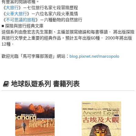
有豐富的閱讀收穫。
《
大旅行
》－七位旅行名家七段冒險歷程
《
火車大旅行
》－六位名家六段火車風情
《
不可思議的旅程
》－六種動物的自然旅行
■ 探險與旅行經典文庫
這個系列由詹宏志先生策劃、主編並撰寫總論和每書導讀． 將出版探險
與旅行文學史上重要的經典作品，預計五年出版60種． 2000年將出版
12種．
歡迎光臨「馬可孛羅部落遊」網站：
blog.pixnet.net/marcopolo
地球臥遊系列 書籍列表