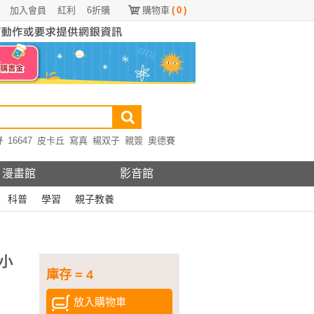
加入會員
紅利
6折購
購物車
(
0
)
野
16647
皮卡丘
寫真
楊双子
親簽
奧德賽
漫畫館
影音館
科普
學習
親子教養
小
庫存 = 4
放入購物車