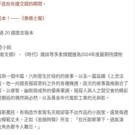
這些命運交錯的瞬間。

這本！——《泰晤士報》
 20 國語言版本

小說

《讀者文摘》、《時代》雜誌等多家媒體選為2024年度最期待讀物

篇與一個中篇，六則發生於紐約的故事，以及一篇延續《上流法
說。他一向擅長描寫意料之外的各種機遇，這次的故事風格融合了
察，以睿智、幽默與成熟的優美筆調，描寫人與人之間交會的精彩
邂逅的偶然與必然，以及黃金年代電影工業的光與影。

羅斯農民，有偽造作家簽名天賦卻寫不出作品的小說家，還是每週
的模範丈夫，正如《金融時報》所言：「在托歐斯筆下，過氣演
角色都令人難忘。」
