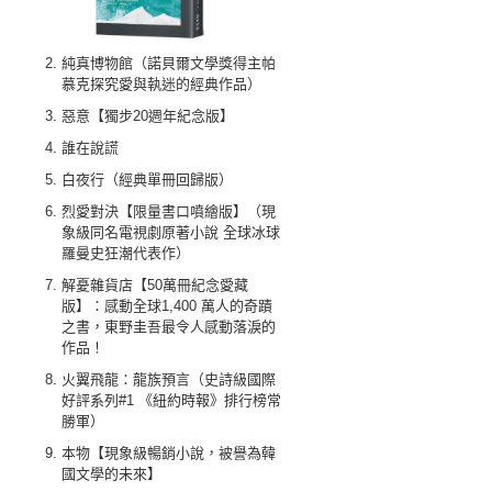
純真博物館（諾貝爾文學獎得主帕
慕克探究愛與執迷的經典作品）
惡意【獨步20週年紀念版】
誰在說謊
白夜行（經典單冊回歸版）
烈愛對決【限量書口噴繪版】（現
象級同名電視劇原著小說 全球冰球
羅曼史狂潮代表作）
解憂雜貨店【50萬冊紀念愛藏
版】：感動全球1,400 萬人的奇蹟
之書，東野圭吾最令人感動落淚的
作品！
火翼飛龍：龍族預言（史詩級國際
好評系列#1 《紐約時報》排行榜常
勝軍）
本物【現象級暢銷小說，被譽為韓
國文學的未來】