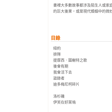
書裡大多數故事都涉及陌生人或家
的巨大後果，或是現代婚姻中的微
利洞察與悲憫包容。精彩的人物刻
功力，讓讀者彷彿親身造訪書中的世
〈排隊〉：從沒想過改變境遇的人，
目錄
純樸的俄羅斯農民普希金，一九一
如魚得水，他卻遭到開除，只好在
紐約

他竟然藉由排隊發展出自己的小小事
排隊

提摩西．圖榭特之歌

〈提摩西．圖榭特之歌〉：他羨慕別
後會有期

提摩西．圖榭特從小的目標就是當
我會活下去

的作品。某天，有個二手書商邀他
盜錄者

他偽造已故名作家的簽名在初版書
迪多梅尼柯碎片

現兩本自己作品的偽簽名……

洛杉磯

〈後會有期〉：人們的行為從不單純
伊芙在好萊塢
「你困在機場，遇見一個友善的大