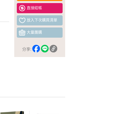
直接結帳
放入下次購買清單
大量團購
分享: