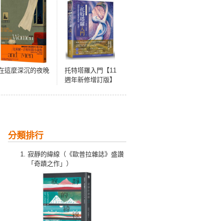
在這麼深沉的夜晚
托特塔羅入門【11
週年新修增訂版】
分類排行
寂靜的緯線（《歐普拉雜誌》盛讚
「奇蹟之作」）