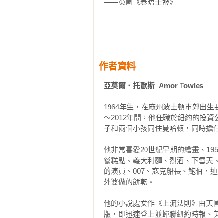
——英國《泰晤士報》

3
農夫的智慧建立在一個基本的軸心
• 「這位暢銷作家的短篇小說集帶
在一切都說完做完之後，田埂仍然
托歐斯一如既往地展現出他獨特的
代，君主制度的崩潰，以及布爾什
的派對——並透過溫暖而帶點戲謔
起他的犁，重拾他的日常工作。因
魅力的好伴侶。」

她說，他們要搬到莫斯科。

作者資料
——《金融時報》

亞莫爾．托歐斯  Amor Towles
「搬到莫斯科，」普希金說，「可是
•「本書聚焦命運交錯的邂逅……
「為什麼？」伊琳娜跺腳問，「為什
1964年生，在麻州波士頓市郊出
計、刺激追逐與歷史氛圍，托歐斯的
～2012年間，他任職於紐約的投
——《出版者周刊》

在十九世紀的小說情節裡，不乏有
子和兩個小孩同住曼哈頓，同時擔任
最新的時尚，可以學到最新的舞步
•「從俄羅斯到曼哈頓的六則故事，
因為那是工廠工人可以齊一揮動鐵鎚
他非常喜愛20世紀早期的繪畫、19
懷舊又迷人。」

餐糕點、義大利麵、烈酒、下雪天
——《書單》雜誌

「我們把君王推下懸崖，並不是為
的演員、007、寇克船長、鮑伯．
了，我們終於迎來俄羅斯人為未來奠
外婆做的餅乾。

•「托歐斯以其招牌機智與古典氛圍
——《亞馬遜 2024年最佳圖書》

伊琳娜用這所有的字彙、甚至更多
他的小說處女作《上流法則》由美國
版，即迅速登上並蟬聯紐約時報、
跳進他腦袋裡的第一絲猶疑念頭？他