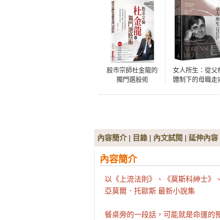
股市宗師杜金龍的
女人所生：從父
獨門選股術
體制下的母職走
個人經驗中的母
內容簡介
|
目錄
|
內文試閱
|
延伸內容
內容簡介
以《上流法則》、《莫斯科紳士》、
亞莫爾．托歐斯 最新小說集

餐桌旁的一段話，可能就是命運的預