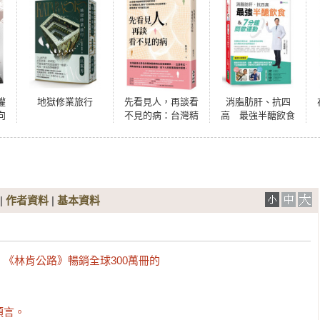
權
地獄修業旅行
先看見人，再談看
消脂肪肝、抗四
向
不見的病：台灣精
高 最強半醣飲食
親
神醫療照護現場的
&7分鐘間歇運動
思辨，從「機構全
控」面向「公民賦
權」的社區實踐，
體悟標籤下的真實
生命
|
作者資料
|
基本資料
《林肯公路》暢銷全球300萬冊的

言。
