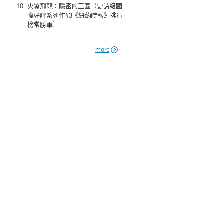
火翼飛龍：隱密的王國（史詩級國
際好評系列作#3《紐約時報》排行
榜常勝軍）
more