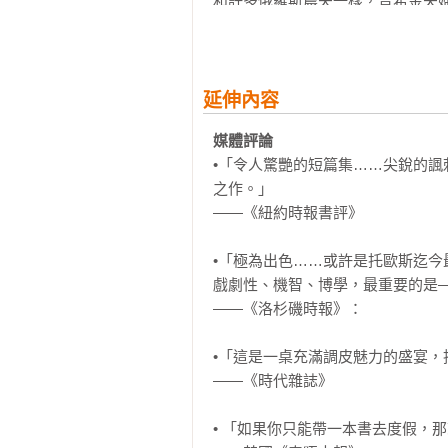
和許多俄羅斯農夫一樣，普希金夫婦
〈伊芙在好萊塢〉：每個看似微不足
坊費用的農業合作社。偶爾，米爾
《上流法則》裡聰明漂亮、大膽機
這樣的會議上，有個一路遠從莫斯
女明星朋友索回遭偷拍的照片，她
土地掌握在百分之十的人手中，有
貪婪的壞蛋。故事充滿雙面詭計、刺
油水。說到最後，他鼓勵所有的出
延伸內容
潰壓迫勢力的必然勝利。

【作者的話】
媒體評論
「當我完成這本作品集時，我發現
•「令人驚艷的短篇集……尖銳的
普希金不是個對政治有興趣的人，
同面對生活中新的現實情況。雖然
之作。」

的這些話究竟有什麼重要性，普希
念：我們的生活常常因為一場兩人之
——《紐約時報書評》

這麼多繽紛生動的形容詞，讓普希
因此，書名《雙人餐桌》象徵著這些
活節遊行的旗幟飄揚那樣。

•「極為出色……或許是托歐斯迄
全書特色
戲劇性、機智、博學，最重要的是—
這天晚上，普希金和妻子步行回家
◎托歐斯第一本小說集。每個短篇
——《洛杉磯時報》：

時刻，這輕柔的微風，還有草叢裡
人入勝，趣味十足，證明他是位長、
沉默—是在你把食材丟進油裡前一
•「這是一桌充滿調皮魅力的盛宴，
良知卻像捕獸夾鉗口那樣緊緊咬住
◎延續其出道作《上流法則》裡重
——《時代雜誌》

手。事實上，她把這年輕人說的一
代末的好萊塢世界。
席話，就像捕獸陷阱裡的狼必須囓啃
• 「如果你只能帶一本書去度假，