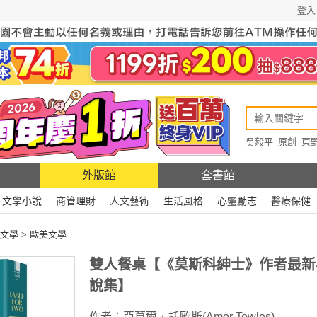
登入
吳毅平
原創
東
原創
Rewire
外版館
套書館
文學小說
商管理財
人文藝術
生活風格
心靈勵志
醫療保健
文學
>
歐美文學
雙人餐桌【《莫斯科紳士》作者最新
說集】
作者：
亞莫爾．托歐斯(Amor Towles)