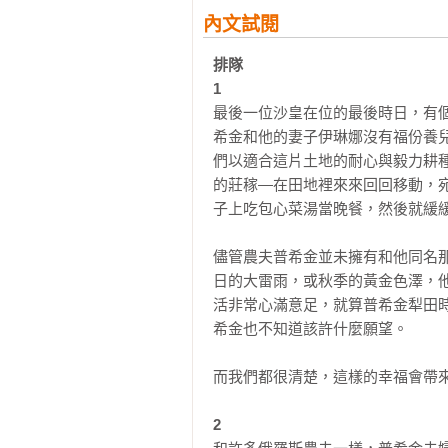
能知道？可是你讓精靈從瓶子裡跑出
內文試閱
兩名因為壞天氣滯留在機場的旅客，
排隊

〈我會活下去〉：維繫婚姻有時需要
1
「充滿懷疑的婚姻不會幸福，但是澄
最後一位沙皇在位的最後時日，有
妮爾的繼父約翰堪稱模範丈夫，有
希金和他的妻子伊琳娜沒有福份養
的行蹤。妮爾在週六下午跟蹤繼父來
們以適合這片土地的耐心與毅力耕
的莊稼—在田地裡來來回回移動，
〈盜錄者〉：正義不是嚴苛的審判，
子上吃包心菜湯當晚餐，然後就緩緩
湯米和瑪麗在卡內基音樂廳看演出
請保全將他趕走，但之後卻懊悔萬
儘管農夫普希金並未擁有和他同名
會。湯米費盡千辛萬苦找到老人家裡
日的大雷雨，或秋季的黃金色澤，
活非常心滿意足，就算普希金犁田
〈迪多梅尼柯碎片〉：再精密的計劃
希金也不知道該許什麼願望。

史金納家族代代相傳一幅文藝復興
畫作分割成許多小塊。某天有位藝
而我們都很清楚，這樣的幸福會帶來
金，他將主意打到堂弟手上那塊畫
時，卻發現有人捷足先登了……

2