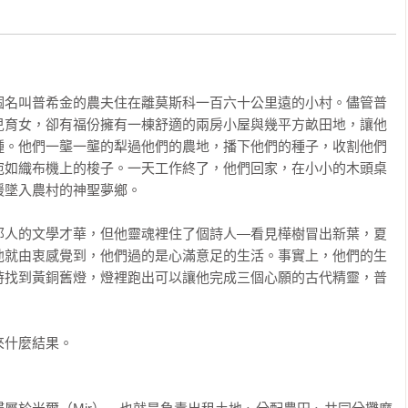
來了，是那種會騙人的精靈……」

在共乘一趟計程車後，卻迎來天翻地覆的夜晚。

的不是誠實，而是謊言

清懷疑，真的會比讓懷疑揮之不去好嗎？」

個名叫普希金的農夫住在離莫斯科一百六十公里遠的小村。儘管普
天母親卻對她傾訴說自己懷疑老公不忠，並要求她幫忙弄清楚約翰
兒育女，卻有福份擁有一棟舒適的兩房小屋與幾平方畝田地，讓他
到中央公園後，卻發現母親和約翰婚姻裡不為人之的一面……

種。他們一壟一壟的犁過他們的農地，播下他們的種子，收割他們
宛如織布機上的梭子。一天工作終了，他們回家，在小小的木頭桌
而是懂得寬容的選擇

墜入農村的神聖夢鄉。

時，發現隔壁的老人竟然拿著麥克風在盜錄音樂，氣憤的湯米當場
分，因為得知那人是為了因病無法親臨現場的妻子而錄下每場音樂
那人的文學才華，但他靈魂裡住了個詩人—看見樺樹冒出新葉，夏
，想要鄭重道歉，卻聽到了一席讓他終身難忘的話……

他就由衷感覺到，他們過的是心滿意足的生活。事實上，他們的生
時找到黃銅舊燈，燈裡跑出可以讓他完成三個心願的古代精靈，普
，也敵不過際遇的輕輕一推

時期大師迪多梅尼柯的畫作，隨著財產分配給眾多後代子孫，這幅
術掮客找上珀西瓦．史金納，想要收購他手上的畫作，為了獲取佣
什麼結果。

作上。曾在蘇富比任職的珀西瓦費了一番功夫快要打動堂弟一家