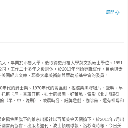
上：戰爭來來去去，政客起起落落，流行的看法如潮水漲起退去，
展開
來一群令人著迷的角色，包括投機者、騙徒以及被寵壞的丈夫……
是田埂。於是，普希金帶著瑪土撒拉的睿智觀點，見識過戰爭年
創作趣味——奢華或骯髒的住所、討喜的機會主義者、荒誕不羈
維克主義的興起。鐵鎚鐮刀揮向母國俄羅斯時，普希金已打算要拿
的筆調呈現出來。不論這些角色身處何種處境，他們全都是極具
此，一九一八年五月，妻子宣布消息時，他一點心理準備都沒有。
我們究竟為什麼要搬到莫斯科？」

中篇《伊芙在好萊塢》延續了《上流法則》的角色，充滿雙面詭
麼？因為時間到了！」

生長大，畢業於耶魯大學，後取得史丹福大學英文系碩士學位。1991
書迷絕不能錯過。」

資公司，工作二十多年之後退休，於2013年開始專職寫作，目前與妻
在鄉村長大的漂亮年輕小姐渴望首都的生活。畢竟，那裡可以看見
美國經典文庫、耶魯大學美術館與華勒斯基金會的委員。

，輕聲細語討論最新的戀情糾葛。伊琳娜也同樣渴望住在莫斯科，
再加上一篇一九三○年代好萊塢的中篇小說，《伊芙在好萊塢》既
，而且每一戶人家的廚房門都會傳出無產階級歌曲的地方。

50年代的爵士樂、1970年代的警匪劇，搖滾樂黑膠唱片、聲明、早
、托斯卡尼、普羅旺斯、迪士尼樂園、好萊塢、電影《北非諜影》
了回味往日時光。」伊琳娜宣稱，「有史以來僅此一次，時間到
迪倫（早、中、晚期）、凌晨時分、紙牌遊戲、咖啡館，還有祖母和
定基礎的時刻—人人肩並著肩，一塊石頭接著一塊石頭！」

，打造一場華麗盛宴。角色既天真又狡猾，令人著迷。」

的詞藻，對丈夫清楚表明立場時，普希金可曾辯駁？可曾說出此刻
企鵝集團旗下的維京出版社以百萬美金天價搶下，於2011年7月出
美國書商協會、出版者週刊、波士頓環球報、洛杉磯時報、今日美
沒有。他就只是開始深思熟慮，謹慎構思抗辯的論點。
