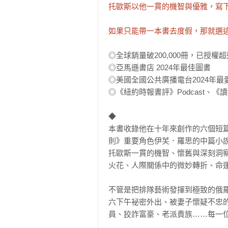
托歐斯以他一貫的機智與優雅，寫下
如果只能帶一本書去度假，那就選
◎全球銷量破200,000冊，已授權超過
◎亞馬遜書店 2024年最佳圖書

◎美國全國公共廣播電台2024年最愛
◎《紐約時報書評》Podcast、
◆

本書收錄他在十年來創作的六個短
則》重要角色伊芙．羅思的中篇小
托歐斯一貫的機智、懷舊與深刻洞
火花、人際關係中的微妙轉折、命運
不管是把排隊藝術發揮到極致的俄
六下午祕密外出、被妻子懷疑不忠
員、狡詐富豪、老派貴族……每一位