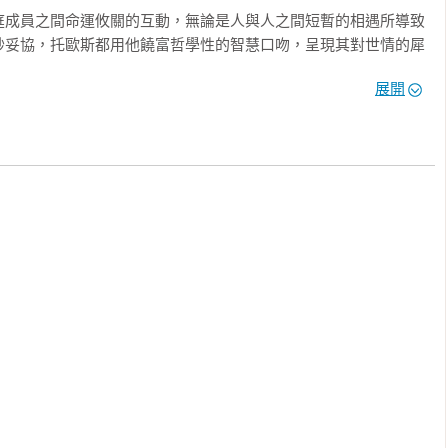
庭成員之間命運攸關的互動，無論是人與人之間短暫的相遇所導致
妙妥協，托歐斯都用他饒富哲學性的智慧口吻，呈現其對世情的犀
畫、豐富而充滿想像力的細節，亞莫爾．托歐斯再度發揮說故事的
展開
界。

卻無意間改變了自己的人生

八年在妻子敦促下，搬到革命之後的莫斯科，能幹的妻子在工廠裡
妻子指示下，每天負責去排隊領配給的麵包、牛奶和糖。沒想到，
業……

人活得精彩，沒想到自己早已走進故事的中心

個知名的小說家，他一邊在餐廳打工、一邊在圖書館研究前輩作家
到書店工作，意外發現了他有模仿大師級作家簽名的天分，於是要
上。這計畫一開始頗為成功，直到作家保羅・奧斯特拜訪書店，發
，而真正的故事，從不寫在臉上

塊頭，最後你們一起待在酒吧。你不知道這有什麼不對。你怎麼可