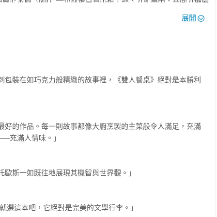
屬於米爾（Mir）—也就是負責出租土地、分配農田、共同分攤磨
道的片刻，其實都是命運早有預謀的鋪陳

的成員會聚集在一起討論共同關心的事項。一九一六年春天，就在
智的伊芙，離開紐約後，心血來潮來到30年代末的好萊塢。為了幫
展開
科來到村裡的年輕人站上講台，就為了說明這個國家百分之九十的
和退休警探、過氣老男星與夢想當特技演員的飯店司機，聯手智取
多麼不公不義。他詳細解說資本用什麼方法給自己增添甜頭，汲取
激追逐與歷史氛圍。

席者從沉睡中醒來，和他一起加入遠征行列，迎向國際無產階級擊
大多數故事中的關鍵時刻，都是兩位家人或陌生人對坐在餐桌，共
諷刺包裝在如巧克力般精緻的故事裡，《雙人餐桌》絕對是本勝利
甚至也不算是特別有教育水準的人。所以，這名莫斯科人不吐不快
我在寫作時並未有意識地設計，但這可能源自於我潛意識中的信
金並無法確實理解。但這個外地來的人講得這麼熱情洋溢，還用了
間的對話而產生重大變化。」 

金意興盎然地欣賞這年輕人的字字句句翩然飛舞而過，就像欣賞復
親密對話的場景，強調人際互動中微妙而深刻的轉變。

今最好的作品。每一則故事都像大廚烹製的主菜般令人滿足，充滿
—充滿人情味。」

，兩人都沉默無語。普希金覺得這樣的沉默非常完美，因為這夜晚
都像一道精緻料理，這些珠機之作比長篇小說輕盈許多，卻依然引
蟋蟀此起彼落的鳴唱。但伊琳娜若是沉默，卻像是加熱的煎鍋那種
短篇小說都能駕馭的高手。

刻的那種靜默。普希金欣賞那年輕人的字句飛舞而過，而伊琳娜的
托歐斯一如既往地展現其機智與世界觀。」

這些字句不放。清晰可聞的啪一聲，她緊緊抓牢，一點都不想放
要角色伊芙．羅思的故事，以黑色犯罪電影風格，重溫上世紀30年
字一句抓得如此之緊，他若是想收回這些話，就得要囓啃自己的這
自己的腳踝一樣。

那就選這本吧，它絕對是完美的文學行李。」
