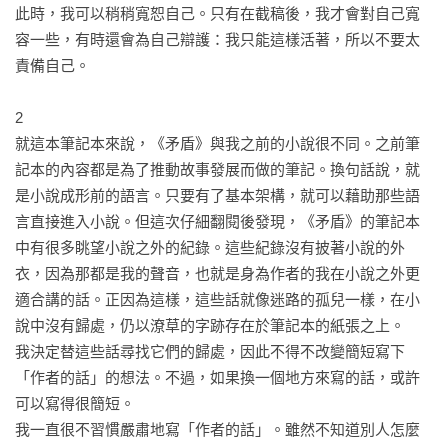
此時，我可以稍稍寬恕自己。只有在截稿後，我才會對自己寬
容一些，有時還會為自己辯護：我只能這樣活著，所以不要太
責備自己。

2

就這本筆記本來說，《矛盾》與我之前的小說很不同。之前筆
記本的內容都是為了推動故事發展而做的筆記。換句話說，就
是小說成形前的語言。只要有了基本架構，就可以藉助那些語
言直接進入小說。但這次仔細翻閱後發現，《矛盾》的筆記本
中有很多眺望小說之外的紀錄。這些紀錄沒有披著小說的外
衣，因為那都是我的聲音，也就是身為作者的我在小說之外更
適合講的話。正因為這樣，這些話就像迷路的孤兒一樣，在小
說中沒有歸處，仍以潦草的字跡存在於筆記本的紙張之上。

我決定替這些話尋找它們的歸處，因此不得不改變簡短寫下
「作者的話」的想法。不過，如果換一個地方來寫的話，或許
可以寫得很簡短。

我一直很不習慣嚴肅地寫「作者的話」。雖然不知道別人怎麼