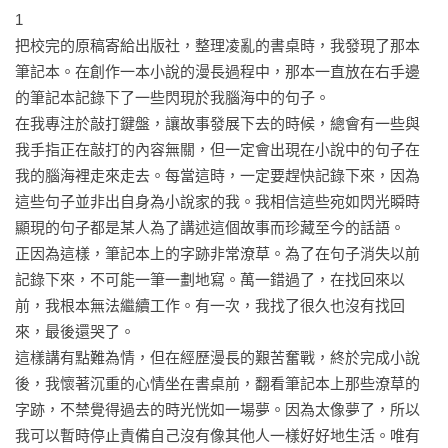
1

把校完的原稿寄給出版社，整理凌亂的書桌時，我發現了那本
筆記本。在創作一本小說的漫長過程中，那本一直放在右手邊
的筆記本記錄下了一些閃現於我腦海中的句子。

在我專注於敲打鍵盤，讓故事發展下去的時候，總會有一些與
我手指正在敲打的內容無關，但一定會出現在小說中的句子在
我的腦海裡走來走去。每當這時，一定要趕快記錄下來，因為
這些句子並非出自身為小說家的我。我相信這些宛如閃光瞬時
顯現的句子都是某人為了講述這個故事而珍藏至今的話語。

正因為這樣，筆記本上的字跡非常潦草。為了在句子消失以前
記錄下來，不可能一筆一劃地寫。萬一錯過了，在找回來以
前，我根本無法繼續工作。有一次，我找了很久也沒有找回
來，最後還哭了。

這樣講有點難為情，但在經歷漫長的艱苦奮戰，終於完成小說
後，我懷著沉重的心情坐在書桌前，翻看筆記本上那些潦草的
字跡，不禁覺得過去的時光恍如一場夢。因為太像夢了，所以
我可以暫時停止責備自己沒有像其他人一樣好好地生活。唯有