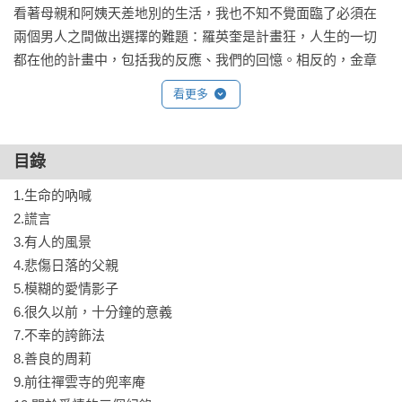
看著母親和阿姨天差地別的生活，我也不知不覺面臨了必須在
兩個男人之間做出選擇的難題：羅英奎是計畫狂，人生的一切
都在他的計畫中，包括我的反應、我們的回憶。相反的，金章
宇嚮往自由，從來不做計畫，永遠跟著感覺走——他和我父親
看更多
就像照鏡子一樣相像，可明明知道下場，我的心卻還是往金章
宇傾斜……

目錄
幸 vs. 不幸、愛vs.不愛……矛盾是世間萬物的真理；理性 vs. 
1.生命的吶喊

感性、自由 vs. 責任……沒有一條道路能保證任何事。

2.謊言

3.有人的風景

矛和盾，是所有事物的兩面，永遠無法對齊。

4.悲傷日落的父親

我們不必與自己和解，只要誠實面對——至少活得像我們自
5.模糊的愛情影子

己。
6.很久以前，十分鐘的意義

7.不幸的誇飾法

8.善良的周莉

9.前往禪雲寺的兜率庵
