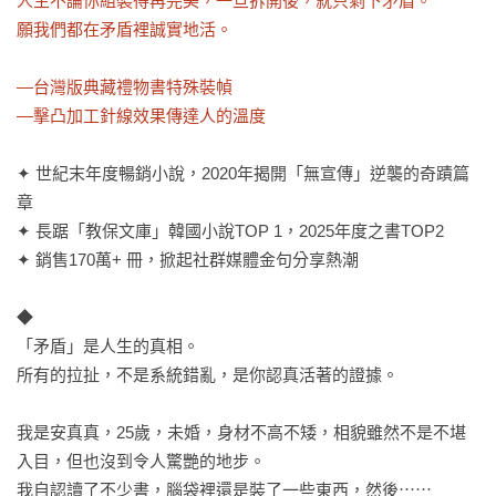
人生不論你組裝得再完美，一旦拆開後，就只剩下矛盾。

願我們都在矛盾裡誠實地活。

—台灣版典藏禮物書特殊裝幀

—擊凸加工針線效果傳達人的溫度
✦ 世紀末年度暢銷小說，2020年揭開「無宣傳」逆襲的奇蹟篇
章

✦ 長踞「教保文庫」韓國小說TOP 1，2025年度之書TOP2

✦ 銷售170萬+ 冊，掀起社群媒體金句分享熱潮

◆

「矛盾」是人生的真相。

所有的拉扯，不是系統錯亂，是你認真活著的證據。

我是安真真，25歲，未婚，身材不高不矮，相貌雖然不是不堪
入目，但也沒到令人驚艷的地步。

我自認讀了不少書，腦袋裡還是裝了一些東西，然後⋯⋯
