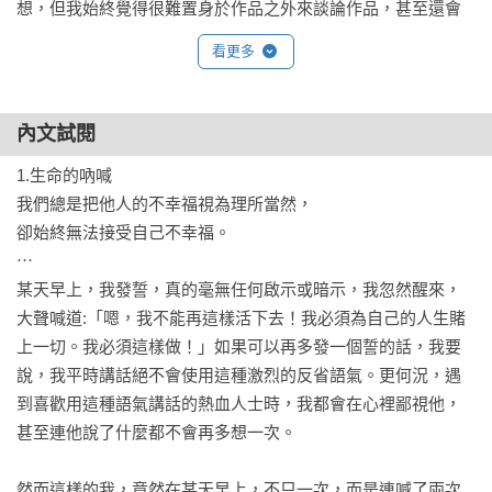
想，但我始終覺得很難置身於作品之外來談論作品，甚至還會
覺得很不好意思。對我而言，「真相」就如同必須放涼才能喝
看更多
下的熱湯。因此它更適合安置在寫了刪，刪了再寫的創作過程
中。

內文試閱
3

1.生命的吶喊

我在筆記本上發現的第一句與小說無關的話是：慢慢地，希望
我們總是把他人的不幸福視為理所當然，

放慢速度來讀這本小說。

卻始終無法接受自己不幸福。

這句話是在小說寫到一半的時候寫下的。我很少會在創作小說
⋯

的過程中，想著未來的讀者，喃喃地許下這種心願。無論讀者
某天早上，我發誓，真的毫無任何啟示或暗示，我忽然醒來，
如何閱讀，小說都會根據讀者的各種解讀擴展自身的廣度。

大聲喊道:「嗯，我不能再這樣活下去！我必須為自己的人生賭
回想起來，《矛盾》這本小說與我之前的長篇小說有幾點不同
上一切。我必須這樣做！」如果可以再多發一個誓的話，我要
之處。首先，這是我第一次沒有採用連載的方式，而是基於自
說，我平時講話絕不會使用這種激烈的反省語氣。更何況，遇
己的決定想寫的長篇。至今為止，驅使我寫作的、最直接的皮
到喜歡用這種語氣講話的熱血人士時，我都會在心裡鄙視他，
鞭是合約上的截稿日。若沒有截稿日，恐怕很多小說仍處在反
甚至連他說了什麼都不會再多想一次。

覆推敲、修改的未完成狀態。

這次的長篇創作沒有截稿日，所以可以隨時放棄或延期，但我
然而這樣的我，竟然在某天早上，不只一次，而是連喊了兩次