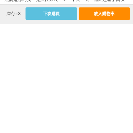
還是忠實地遵守了與自己的約定。在創作這本小說期間，我沒
我要為自己的人生賭上一切。就在我對自己的異常舉動感到困
有接受任何邀稿。這次不是每月一次的連載，也沒有擠時間寫
庫存=3
下次購買
放入購物車
惑的時候，又發生了一件更離奇的事:眼淚。一滴滴眼淚毫無預
其他的東西。以長篇小說來講，感受到絕對投入的充實，《矛
兆地順著我的臉頰滑落下來。

盾》還是第一次。

絕對的投入只適用於短篇小說。與短篇相比，長篇需要數十倍
起初我還以為半夜下雨，卑陋之居的天花板又開始漏水了。再
的創作時間，因此很難從頭到尾一直維持緊張感。不僅如此，
不然就是自己過於激動，臉上冒汗了。說實話，我寧願相信這
長篇通常需要透過大量的描寫來撐起敘事的架構。有時為了推
兩種可能性。但事實並非如此，流下來的真的是眼淚。

進故事發展或連接情節，還會出現可以透過調整速度和強弱，
稍作暫歇的空間。

如果沒有眼淚，我或許會把突如其來的吶喊當作說夢話，隨即
儘管如此，我在《矛盾》中還是放棄了許多長篇的便利之處。
忘在腦後。如果沒有眼淚，我可能不會對從我唇間擠出來的激
我努力讓自己維持創作短篇時的絕對投入狀態，因此在這本小
烈口號產生責任感。這都是有可能的，因為我完全可以無視這
說中，我沒有獲得一頁的暫歇空間。寫長篇時，總會遇到可以
種自言自語、脫口而出的話。

輕鬆發展下去的情節，但《矛盾》完全沒有。我為此付出了不
折不扣的代價。

然而，這裡存在著無可否認的證據:宛如露珠，掛在睫毛上的最
誰都不會珍惜免費得到的東西，只有付出昂貴代價換取的東
後一滴眼淚；濕漉漉的紙巾；隱隱作痛、憋悶的胸口。這些證
西，才會被好好珍惜。我反覆思考要如何認真讀一本書，所以
據都在催促我，趕快搞清楚為什麼流淚，趕快解釋我自己。

才寫下了這句話：

希望讀者慢慢地，以非常緩慢的速度閱讀這本小說⋯⋯
