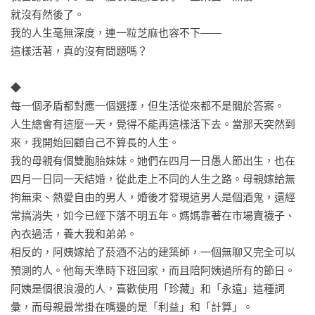
就沒有然後了。

我的人生毫無深度，連一粒芝麻也容不下——

這樣活著，真的沒有問題嗎？

◆

每一個矛盾都對應一個選擇，但生活從來都不是關於答案。

人生總會有這麼一天，覺得不能再這樣活下去。當那天突然到
來，我開始回顧自己不算長的人生。

我的母親有個雙胞胎妹妹。她們在四月一日愚人節出生，也在
四月一日同一天結婚，從此走上不同的人生之路。母親嫁給無
拘無束、熱愛自由的男人，婚後才發現這男人是個酒鬼，還經
常搞消失，如今已經下落不明五年。媽媽靠著在市場賣襪子、
內衣過活，養大我和弟弟。

相反的，阿姨嫁給了菸酒不沾的建築師，一個無聊又完全可以
預測的人。他每天準時下班回家，而且陪阿姨過所有的節日。
阿姨是個很浪漫的人，喜歡使用「珍藏」和「永遠」這種詞
彙，而母親最常掛在嘴邊的是「利益」和「計算」。
