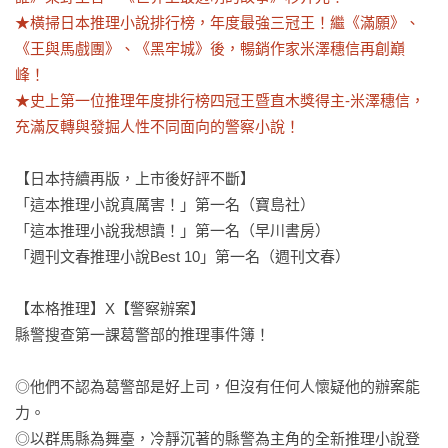
★橫掃日本推理小說排行榜，年度最強三冠王！繼《滿願》、
《王與馬戲團》、《黑牢城》後，暢銷作家米澤穗信再創巔
峰！

★史上第一位推理年度排行榜四冠王暨直木獎得主-米澤穗信，
充滿反轉與發掘人性不同面向的警察小說！
【日本持續再版，上市後好評不斷】

「這本推理小說真厲害！」第一名（寶島社）

「這本推理小說我想讀！」第一名（早川書房）

「週刊文春推理小說Best 10」第一名（週刊文春）

【本格推理】X【警察辦案】

縣警搜查第一課葛警部的推理事件簿！

◎他們不認為葛警部是好上司，但沒有任何人懷疑他的辦案能
力。

◎以群馬縣為舞臺，冷靜沉著的縣警為主角的全新推理小說登