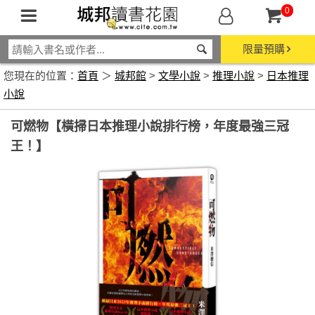
0
限量預購
您現在的位置：
首頁
＞
城邦館
>
文學小說
>
推理小說
>
日本推理
小說
可燃物【橫掃日本推理小說排行榜，年度最強三冠
王！】