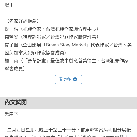
場！

【名家好評推薦】

既　晴（犯罪作家／台灣犯罪作家聯合理事長）

喬齊安（推理評論家／台灣犯罪作家聯會理事）

提子墨（釜山影展「Busan Story Market」代表作家／台灣、英
國與加拿大犯罪作家協會成員）

楓　雨（「野草計畫」最佳故事創意首獎得主、台灣犯罪作家
聯會成員）

看更多
【故事簡介】

本書收錄葛警部展現精采推理的五篇小說，揭開各個犯罪事件
當中「看不見的疑點」。

內文試閱
懸崖下

▎第一起案件〈懸崖下〉 雪山遇難 × 未發現的凶器

一名滑雪者在雪山遇難後被發現離奇死亡，死因是被刺殺。

  二月四日星期六晚上十點三十一分，群馬縣警察局利根分局接
儘管警方已經鎖定嫌疑人，但現場卻找不到兇器。
