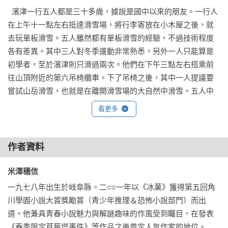
▎第四起案件〈可燃物〉 連續縱火事件 × 難以捉摸的動機

  濱津一行五人都是三十多歲，據說是國中以來的朋友。一行人
某住宅區接連發生多起縱火事件，附近居民人心惶惶。

在上午十一點左右抵達滑雪場，將行李寄放在小木屋之後，就
警方深入調查，案件卻在尚未鎖定嫌疑人時突然中止。

去玩單板滑雪。五人雖然都有單板滑雪的經驗，不過技術程度
縱火者是誰？他縱火的目的為何？這一切仍然是謎團。

各有差異。其中三人對冬季運動非常熟悉，另外一人只能算是
在混亂的案件中，一個意想不到的共通點正悄然浮現……

初學者，至於濱津則只滑過兩次。他們在下午三點左右搭乘前
往山頂附近的第六吊椅纜車。下了吊椅之後，其中一人提議要
▎第五起案件〈是真槍嗎〉 挾持人質事件 × 互相矛盾的證言

嘗試山岳滑雪，也就是在離開滑雪場的大自然中滑雪。五人中
郊外的家庭餐廳發生了一椿挾持人質事件。

也有人反對，但最後大家還是覺得好像滿有趣的，就決定嘗
犯人是一名有前科的男子，據說是因個人恩怨衝動犯案。

看更多
試。濱津即使在滑雪場也無法順利滑行，於是就在此向同伴道
警方詢問從店內逃出來的顧客與店員，但他們的證詞卻似乎彼
別，自己一人再度搭乘纜車下山。

此矛盾……

作者資料
真相究竟為何？

  當天的天氣並不算太壞，不過在傍晚有短暫的期間，風雪曾一
度增強，山頂附近恐怕已經形成暴風雪。派出所的警察綜合以
米澤穗信 
邀請您一起見證米澤穗信所設下的「五大謎團」！
上資訊，推測四人有可能是因為裝備不足踏入山林而受困，於
一九七八年出生於岐阜縣。二○○一年以《冰菓》獲得第五回角
是立刻聯絡利根沼田廣域消防本部，共同成立搜救團隊。

川學園小說大賞獎勵賞（青少年推理＆恐怖小說部門）而出
道。他兼具青春小說魅力與解謎趣味的作風受到矚目，在發表
  等到次日（五日）日出之後，由警消人員、當地消防團與志
《春季限定草莓塔事件》等作品之後奠定人氣作家的地位。
