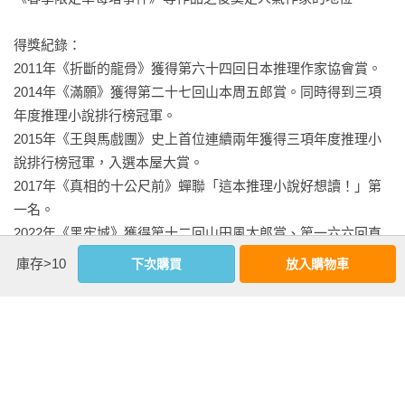
工、以及滑雪場巡邏員共同組成的搜救隊出發。「上毛雪上活
動樂園」因為雪質與地形的關係，被認為很適合從事山岳滑
得獎紀錄：

雪，每年都吸引眾多愛好者踏入雪山。其中也有人運氣不佳或
2011年《折斷的龍骨》獲得第六十四回日本推理作家協會賞。

準備不足，這十年來的山難事件已經是第四起了。當地有不少
2014年《滿願》獲得第二十七回山本周五郎賞。同時得到三項
人具備搜救經驗，因此從建立計畫到分配工作、開始搜索，都
年度推理小說排行榜冠軍。

能夠快速應對。

2015年《王與馬戲團》史上首位連續兩年獲得三項年度推理小
說排行榜冠軍，入選本屋大賞。

  搜索開始之後經過兩個小時左右，到了上午八點四十七分，失
2017年《真相的十公尺前》蟬聯「這本推理小說好想讀！」第
聯者當中的兩人──後東陵汰與水野正──在距離滑雪場滑道約
一名。

三百公尺的懸崖下被發現。他們似乎是因為突然下雪而迷失方
2022年《黑牢城》獲得第十二回山田風太郎賞、第一六六回直
向，不小心從懸崖墜落。救難人員立即用擔架搬運水野下山，
木賞。同時得到當年度四大推理小說排行榜冠軍。

庫存>10
下次購買
放入購物車
經過緊急處置之後送往醫院急救，但後東卻被留在原處。

  因為他已經死了。

另有《再見，妖精》、《小市民系列》、《瓶頸（ボトルネッ
ク）》、《算計（インシテミル）》、《虛幻羊群的宴會》、
  中午過後，群馬縣警本部刑事部搜查第一課的葛警部 帶領下
《書與鑰匙的季節》、《書籤與謊言的季節》、《I的悲劇》
屬，來到「上毛雪上活動樂園」。

等。讀書散文則有《米澤屋書店》等作。