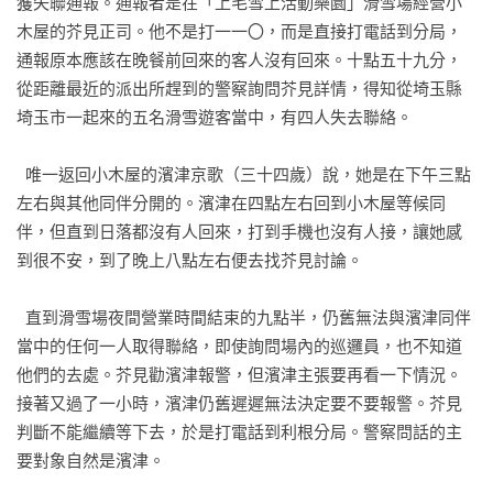
獲失聯通報。通報者是在「上毛雪上活動樂園」滑雪場經營小
凶手究竟是用什麼刺死被害人的？

木屋的芥見正司。他不是打一一〇，而是直接打電話到分局，
通報原本應該在晚餐前回來的客人沒有回來。十點五十九分，
▎第二起案件〈睡意〉 交通事故 × 過於一致的目擊證詞

從距離最近的派出所趕到的警察詢問芥見詳情，得知從埼玉縣
一輛休旅車與小客車在「深夜的交叉口」發生了交通事故。

埼玉市一起來的五名滑雪遊客當中，有四人失去聯絡。

經調查後，四名目擊者皆聲稱駕駛休旅車的司機闖紅燈。

在公司疑似有不良紀錄的交通指揮、有傷害前科的便利商店店
  唯一返回小木屋的濱津京歌（三十四歲）說，她是在下午三點
員、大夜班返家的醫生、熬夜打團戰的大學生，他們的證言真
左右與其他同伴分開的。濱津在四點左右回到小木屋等候同
的沒問題嗎？

伴，但直到日落都沒有人回來，打到手機也沒有人接，讓她感
到很不安，到了晚上八點左右便去找芥見討論。

▎第三起案件〈救命之恩〉 被支解的遺體 × 粗糙的犯罪手法

在榛名山麓的「黃菅迴廊」，發現了一截人類的右上臂。

  直到滑雪場夜間營業時間結束的九點半，仍舊無法與濱津同伴
隨著搜查逐漸深入，更多被支解的遺體部位陸續被找到。

當中的任何一人取得聯絡，即使詢問場內的巡邏員，也不知道
然而，這些遺體上卻存在一些難以解釋的可疑之處。

他們的去處。芥見勸濱津報警，但濱津主張要再看一下情況。
更令人不解的是，凶手為何將右上臂棄置在人潮眾多的登山步
接著又過了一小時，濱津仍舊遲遲無法決定要不要報警。芥見
道？

判斷不能繼續等下去，於是打電話到利根分局。警察問話的主
凶手為什麼要肢解屍體？

要對象自然是濱津。
