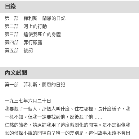
成了他的共犯，他在其中寫下憤怒、懷疑，甚至幻想著凶手死
目錄
亡時的場景。他深知這不是小說，而是真實的復仇。

第一部    菲利斯．蘭恩的日記

第二部    河上的行動

詭異的是，在法蘭克預謀犯案的那天，形跡敗露的他致使行凶
第三部    這使我死亡的身體

失敗，該死的人卻還是死了──另一個殺人計畫成功了！

第四部    罪行顯露

第五部    後記
凶手到底是誰？成為頭號嫌疑犯的法蘭克為了洗清罪嫌，請來
私家偵探奈丘．史川吉威協助探案。與此同時，一場居心叵測
的謎案也於焉展開……

內文試閱
第一部　菲利斯．蘭恩的日記

一九三七年六月二十日

我要殺了一個人。那個人叫什麼、住在哪裡、長什麼樣子，我
一概不知。但我一定要找到他，然後殺了他……

仁慈的讀者，請原諒我用了這麼戲劇化的開場。是不是很像我
寫的偵探小說的開場白？唯一的差別是，這個故事永遠不會出