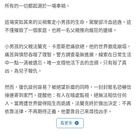
所有的一切都起源於一場車禍。

這場突如其來的災禍奪走小男孩的生命，駕駛卻冷血逃逸。這
不僅摧毀了一個家庭，也將一名父親推向瘋狂的邊緣。

小男孩的父親法蘭克．卡恩斯悲痛欲絕，他的世界徹底崩塌，
痛苦與憤怒吞噬了理智。警方調查毫無進展，線索在日常生活
中一點一滴被遺忘。唯一支撐他活下去的念頭，只有殺了真
凶，為兒子報仇。

然而，復仇談何容易？被絕望折磨的同時，一封封匿名恐嚇信
接連寄到家門，提醒他：有人在暗處監視，絕無法相信任何
人。當周遭世界變得陌生而詭譎，法蘭克終於做出決定：不再
依靠法律，不再期待正義。他要靠自己來尋找凶手。

看更多
他隱姓埋名，將自己想像成凶手，一步步探尋蛛絲馬跡，終於
來到真凶身邊……並展開一起無人知曉的完美謀殺計畫。日記