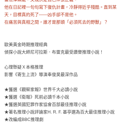
他在日記裡一句句寫下復仇計畫，冷靜得近乎殘酷。直到某
天，目標真的死了——凶手卻不是他。

在痛苦與真相之間，誰才是那頭「必須死去的野獸」？
歐美黃金時期推理經典

偵探小說大師尼可拉斯．布雷克最受讚譽推理小說！

心理懸疑Ｘ本格推理

影響《寄生上流》導演奉俊昊最深作品

★獲選《觀察家報》世界千大必讀小說

★獲選《衛報》死前必讀千本小說

★獲選英國犯罪作家協會百部最佳推理小說

★著名推理小說評論家H. R. F. 基亭選為百大最佳推理小說

★改編成BBC推理劇
