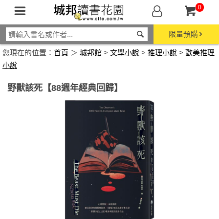
0
限量預購
您現在的位置：
首頁
＞
城邦館
>
文學小說
>
推理小說
>
歐美推理
小說
野獸該死【88週年經典回歸】