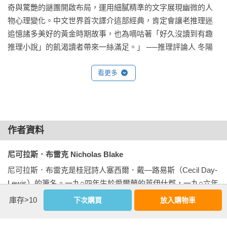
奇與驚艷的謎團開啟布局，運用細膩精準的文字展現幽微的人
麼遠又傷成那樣，可見車子開過那個死角時速度有八十公里左
物心理變化。中文世界首次譯介這部經典，肯定會讓老推理迷
右。他就是我要找到然後殺掉的人。

追憶諸多美好的黃金時期故事，也為嘀咕著「好久沒讀到有趣
今天先到這裡，我沒辦法再寫了。

推理小說」的飢渴讀者帶來一絲滿足。」 ──推理評論人 冬陽

「痛失骨肉的驚悚小說作家，在喪子後踏上了未知的復仇之
看更多
六月二十一日

路！這也是布雷克的「奈丘．史川吉威」探案系列中，最令人
痛徹心扉的一案。」──作家、英國與加拿大犯罪作家協會PA會
仁慈的讀者，我承諾要對你全然坦承卻沒做到。但這件事我連
員 提子墨

對自己都無法坦承，除非有天我有足夠的勇氣面對。是我的錯
嗎？我是不是不該讓馬丁一個人走去村裡？

作者資料
「一本傑出的懸疑小說。布雷克先生的著作本身就是一種樂
終於！感謝上帝，我終於說出口了！寫出這件事太過痛苦，幾
趣。」──《紐約時報》

尼可拉斯．布雷克 Nicholas Blake
乎要讓筆尖劃破紙張。我頭好暈，彷彿從潰爛的傷口中拔出箭
頭，但痛楚本身也是一種解脫。讓我看看讓我緩緩死去的倒
尼可拉斯．布雷克是桂冠詩人塞西爾．戴—路易斯（Cecil Day-
「他的陰謀很巧妙。」──《泰晤士報》文學版

鉤。

Lewis）的筆名。一九○四年生於愛爾蘭的萊伊什郡，一九○六年
要是我沒給馬丁兩便士，要是那天晚上我跟他一起去，或叫提
母歿後移居倫敦，一九二七年畢業於牛津大學瓦德漢學院。原
庫存>10
下次購買
放入購物車
「偵探小說大師。」──《每日電訊報》

格太太去，他就不會死了。現在我們就會在海灣裡航行，或到
本從事教職補貼寫詩的收入，一九三五年出版第一本奈丘．史
卡柏港的盡頭釣明蝦，或到野花遍野的山坡上踏青。那些大朵
川吉威系列小說《一個證明的問題》（A Question of Proof），