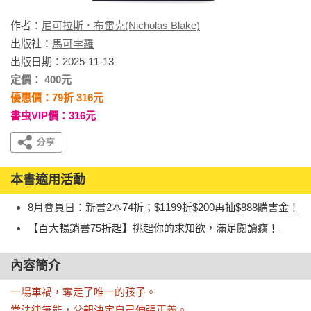
作者：
尼可拉斯．布雷克(Nicholas Blake)
出版社：
馬可孛羅
出版日期：2025-11-13
定價： 400元
優惠價：79折 316元
書虫VIP價：316元
本書適用活動
8月會員日：新書2本74折；$1199折$200再抽$888購書金！
【百大暢銷書75折起】挑起你的求知欲，滿足閱讀癮！
內容簡介
一場車禍，奪走了唯一的孩子。

當法律無能，父親決定自己伸張正義。
