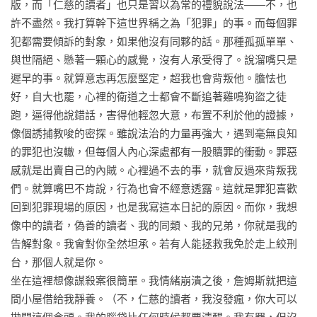
版，而「仁慈的讀者」也只是習以為常的禮貌說法——不，也
許不盡然。我打算幹下這世界稱之為「犯罪」的事。而每個罪
犯都需要傾訴的對象，如果他沒有同夥的話。那種孤孤單單、
與世隔絕、懸著一顆心的感覺，沒有人承受得了。說溜嘴只是
遲早的事。就算意志再怎麼堅定，超我也會背叛他。膽怯也
好，自大也罷，心裡的衛道之士都會不斷追著雞鳴狗盜之徒
跑，逼得他說錯話，害得他輕忽大意，布置不利於他的證據，
像個誘捕教唆的密探。雖說法治的力量再強大，遇到毫無良知
的罪犯也沒轍，但每個人內心深處都有一股贖罪的衝動。罪惡
感就是出賣自己的內賊。心裡過不去的事，就會反過來背叛我
們。就算嘴巴不肯說，行為也會不經意透露。這就是罪犯喜歡
回到犯罪現場的原因，也是我寫這本日記的原因。而你，我想
像中的讀者，偽善的讀者、我的同類、我的兄弟，你就是我的
告解對象。我會對你全然坦承。若有人能拯救我免於走上絞刑
台，那個人就是你。

坐在這裡想像謀殺案很簡單。我情緒崩潰之後，詹姆斯就把這
間小屋借給我靜養。（不，仁慈的讀者，我沒發瘋，你大可以