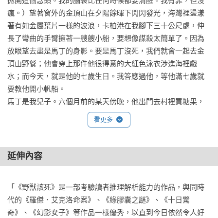
拋開這個念頭。我的腦袋比任何時候都要清醒。我有罪，但沒
瘋。）望著窗外的金頂山在夕陽餘暉下閃閃發光，海灣裡盪漾
著有如金屬葉片一樣的波浪，卡柏港在我腳下三十公尺處，伸
長了彎曲的手臂擁著一艘艘小船，要想像謀殺太簡單了。因為
放眼望去盡是馬丁的身影。要是馬丁沒死，我們就會一起去金
頂山野餐；他會穿上那件他很得意的大紅色泳衣涉進海裡戲
水；而今天，就是他的七歲生日。我答應過他，等他滿七歲就
要教他開小帆船。

馬丁是我兒子。六個月前的某天傍晚，他出門去村裡買糖果，
卻在家門前的那條馬路出了車禍。對他來說，那可能只是轉角
看更多
迎面而來一陣刺眼到讓人愣在原地的車燈；短短一瞬間的惡
夢，之後的衝撞卻讓所有一切墜入永恆的黑暗。他整個人被彈
到水溝裡，當場斃命，幾分鐘後我跑出去，只見糖果灑了一
延伸內容
地。我記得我彎身去撿，一時之間不知還能做什麼，直到在其
中一顆糖果上看見他的血。事後我病了好一陣子，腦炎、精神
「《野獸該死》是一部考驗讀者推理解析能力的作品，與同時
崩潰之類的。我當然不想活了。馬丁是我的一切，泰莎生下他
代的《羅傑．艾克洛命案》、《綠膠囊之謎》、《十日驚
就死了。

奇》、《幻影女子》等作品一樣優秀，以直到今日依然令人好
撞死馬丁的人沒停車，警察也沒抓到人。他們說，身體飛得那