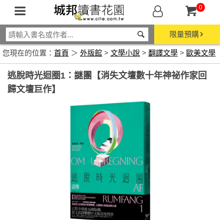
0
限量預購
您現在的位置：
首頁
＞
外版館
>
文學小說
>
翻譯文學
>
歐美文學
逃脫時光迴圈1：謎團【消失文壇數十年神祕作家回
歸文壇巨作】