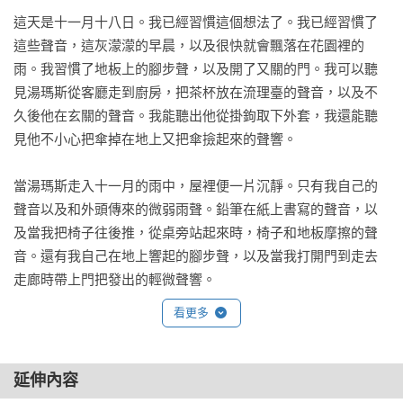
五年國際布克獎決選，被公認為當代經典之作。

這天是十一月十八日。我已經習慣這個想法了。我已經習慣了
這些聲音，這灰濛濛的早晨，以及很快就會飄落在花園裡的
七部曲的寫作計畫仍在進行，卻已售出美、英、法、德等二十
雨。我習慣了地板上的腳步聲，以及開了又關的門。我可以聽
四國版權，各國早已迫不及待推出各版譯本，引領讀者進入索
見湯瑪斯從客廳走到廚房，把茶杯放在流理臺的聲音，以及不
爾薇的文學隧道。北歐理事文學獎主辦單位表示，僅憑當時出
久後他在玄關的聲音。我能聽出他從掛鉤取下外套，我還能聽
版的三冊，已經形成了一個緊密連貫的整體，並在每一卷中以
見他不小心把傘掉在地上又把傘撿起來的聲響。

新的和不可預測的方式擴展，也挑戰了我們對作品作為一個整
體的看法。透過這種方式，索爾薇讓讀者重新理解了「時光」
當湯瑪斯走入十一月的雨中，屋裡便一片沉靜。只有我自己的
的意義。北歐理事文學獎主辦單位也表示：「這套作品是索爾
聲音以及和外頭傳來的微弱雨聲。鉛筆在紙上書寫的聲音，以
薇．拜勒的重大回歸，不僅是對丹麥和北歐小說的回歸，也是
及當我把椅子往後推，從桌旁站起來時，椅子和地板摩擦的聲
對整個歐洲小說的回歸。」

音。還有我自己在地上響起的腳步聲，以及當我打開門到走去
走廊時帶上門把發出的輕微聲響。

索爾薇在書中，對無休止的每一天重新混合，表現出催眠般的
技巧，創造出奇異的時間和伏筆的摺疊：那些回憶像閃光一樣
看更多
當湯瑪斯外出的時候，我通常會在屋內走動。我會上廁所，到
在文學中點亮了我們。讀者將會臣服於這本書的邏輯（書中的
廚房去取水，但是我很快地就會回到房間裡。我關上門，坐在
微小動作、驚心動魄的轉變、傾斜的智慧、放慢的時間），讓
床緣，或者坐在角落的椅子上，這樣如果有人從花園的小徑往
人沉浸於閱讀的魔力。正如丹麥書評界所形容，這套小說蘊含
延伸內容
屋裡看時，就不會發現我。

著一種「聆聽的寫作」：閱讀本書，如同被語言本身撫慰。