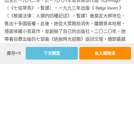
出生於一九六二年，於一九八六年發表首部作品《Lyrefugl》
——北歐理事會文學獎評審團

袖擦過牆壁的聲音，聽見他在浴室裡的聲音，聽見馬桶裡發出
（《七弦琴鳥》，暫譯），一九九三年出版《 Ifølge loven 》
一種只有站著撒尿的人才可能製造出來的聲響。

（《根據法律：人類的四種記述》，暫譯）後奠定大師地位，
最好的小說能做的就是打開空間。而她打開了時間的空間，令
售出十多國版權。此後，她從大眾眼前消失，離開哥本哈根，
人難以置信。這是對時間及存在主義書寫的一次偉大實驗。

不久，我便聽到他再次下樓且到達玄關的聲音，接著聽見他走
隱居埃羅小島寫作，並創辦了自己的出版社。二〇二〇年，她
——卡爾．奧韋．克瑙斯高 

進客廳，在那張靠窗面向大路的扶手椅坐下的聲音。他習慣在
帶著自費出版的七部曲《逃脫時光迴圈》返回文壇，隨即震撼
等待時閱讀，或者欣賞十月的雨。

北歐藝文界，憑此系列榮獲有「北歐諾貝爾文學獎」之稱的北
拜勒是一位才華橫溢的作家，她奇蹟般地在重複之中找到最微
庫存=9
下次購買
放入購物車
歐理事會文學獎。英語版出版後隨即入圍美國國家書卷翻譯獎
妙、最迷人的差異。本書是你從未讀過的小說，一部關於時
他等待的，是我。我的名字是塔拉．謝爾德。我坐在房子最尾
及國際布克獎。
間、孤獨與難以轉譯的人類存在方式的深刻沉思——以及我們
端那間面向花園和柴堆的房間裡。今天是十一月十八日。每個
在這世界留下的那些脆弱卻難以抹滅的痕跡，一日復一日。

夜晚，當我躺在這間客房的床上時，是十一月十八日這一天，
——厄南．狄亞茲

而每天早晨，當我醒來時，也是是十一月十八日。我不再期待
看更多
在十一月十九日醒來，我也不再如同記得昨日那樣記得十一月
文學能量的徹底爆發，索爾薇突破了文學探索的新世界——妮
十七日。

可．克勞斯 

基本資料
拜勒的小說是對氣候變遷的沉思（因為主人翁的日曆永不轉
我打開窗戶，為窗外那些馬上就會聚集在花園裡的鳥兒們撒點
作者：
索爾薇．拜勒
動，天氣也永不改變），對虛構形式的一次實驗，同時也是對
麵包。雨暫停的時候，鳥兒們就會出現。黑鶇先出現，開始啄
出版社：
潮浪文化
語言、人際關係和時間等深刻問題令人震驚的探索。

食蘋果樹上僅存的那些幾顆蘋果，或者是我丟出去的麵包，稍
城邦書號：A5530028
