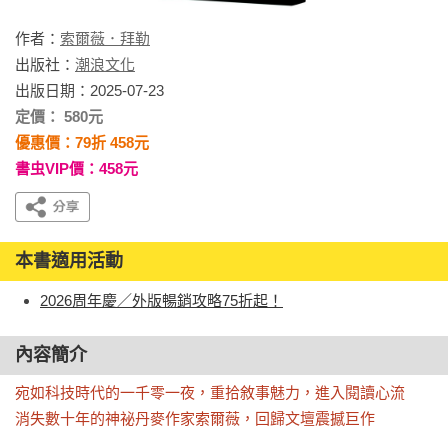
作者：
索爾薇．拜勒
出版社：
潮浪文化
出版日期：2025-07-23
定價： 580元
優惠價：79折 458元
書虫VIP價：458元
本書適用活動
2026周年慶／外版暢銷攻略75折起！
內容簡介
宛如科技時代的一千零一夜，重拾敘事魅力，進入閱讀心流

消失數十年的神祕丹麥作家索爾薇，回歸文壇震撼巨作 
