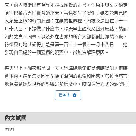
店，兩人時常出差至異地尋找珍貴的古書。但原本與丈夫約定
前往巴黎古書拍賣會的那天，事情發生了變化：她發覺自己陷
入永無止境的時間迴圈：在她的世界裡，她被永遠困在了十一
月十八日，不論做了什麼事，隔天早上醒來又回到原點，然而
她的丈夫、同事、以及外在世界的所有人卻都對此渾然不覺，
彷彿只有她「記得」這是第一百二十一個十一月十八日——她
發現自己處於一個孤獨的現實中，卻無法解釋原因。

每天早上，醒來都是同一天，她準確地知道鳥何時鳴叫，何時
會下雨，這是怎麼回事？除了深深的孤獨和困惑，塔拉也痛苦
地意識到她對世界的影響是多麼微小。時間運行方式的驟變固
然令人不安，但最令塔拉惶恐的是不知其由，於是儘管徒勞無
看更多
功，她仍在每個周而復始的十一月十八日裡做著與前一日不同
的事，藉以測試自己的行為能否影響周遭環境，試著找出時間
迴圈的破綻……

內文試閱
#121
在第一冊中，塔拉描述了她不斷循環的巴黎之旅，記錄著那些