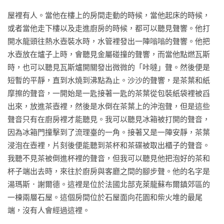
重覆的日子。她每天早上都必須向丈夫解釋發生在她身上的
屋裡有人。當他在樓上的房間走動的時候，當他起床的時候，
事，在巴黎受的傷慢慢痊癒，有些東西卻在一夕之間消失了
或者當他走下樓以及走進廚房的時候，都可以聽見聲響。他打
——如何記得這一切？她決定開始寫日記。故事結束在讓讀者
開水龍頭往熱水壺裝水時，水管裡發出一陣嗡嗡的聲響。他把
驚異之處：她似乎找到了逃脫時間迴圈的方法。

水壺放在爐子上時，會聽見金屬碰撞的聲響，而當他點燃瓦斯
時，也可以聽見瓦斯爐開關發出微微的「咔噠」聲。然後便是
在第二冊中，塔拉決定利用她的「時間迴圈」遊歷歐洲各地，
短暫的平靜，直到水燒到沸點為止。沙沙的聲響，是茶葉和紙
試圖在循環中體驗四季的變化。奇怪的是，她似乎遇到了另一
摩擦的聲音，一開始是一匙接著一匙的茶葉從包裝紙袋裡被舀
個同樣陷入了時光迴圈的人……

出來，放進茶壺裡，然後是水倒在茶葉上的沖泡聲，但是這些
聲音只有在廚房裡才能聽見。我可以聽見冰箱被打開的聲音，
幕後花絮
因為冰箱門撞擊到了流理臺的一角。接著又是一陣安靜，茶葉
二〇二〇年，丹麥作家索爾薇・拜勒自費出版了一系列名為
浸泡在壺裡，片刻後便能聽到茶杯和茶碟被取出櫃子的聲音。
《脫逃時光迴圈》的文學小說，以極簡寫實的筆法勾勒主角被
我聽不見茶被倒進杯裡的聲音，但我可以聽見他把泡好的茶和
困在時間迴圈的心境，不僅探討時間的概念，也反思存在的意
杯子端出去時，來往於廚房與客廳之間的腳步聲。他的名字是
義。這套龐大的七部曲寫作計畫，甫推出三本便在丹麥引起極
湯瑪斯．謝爾德。這裡是位於法國北部克萊龍蘇布爾鎮郊區的
大迴響，獲頒二〇二二北歐理事會文學獎（相當於北歐的諾貝
一棟兩層石屋。這個房間位於石屋面向花園和柴火堆的最尾
爾文學獎），英語版推出一二冊即入圍二〇二四年的美國國家
端，沒有人會經過這裡。

書卷獎（同年由楊雙子《臺灣漫遊錄》獲獎），並入圍二〇二