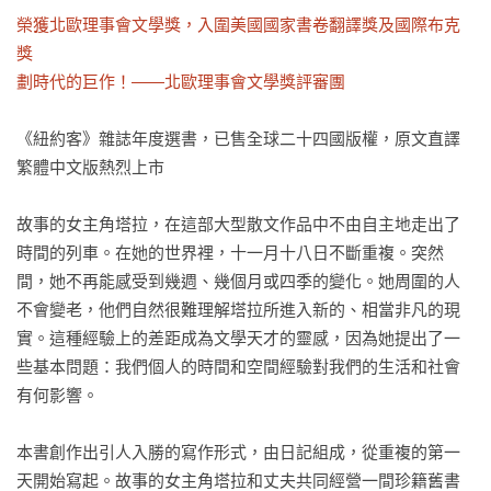
榮獲北歐理事會文學獎，入圍美國國家書卷翻譯獎及國際布克
獎

劃時代的巨作！——北歐理事會文學獎評審團
《紐約客》雜誌年度選書，已售全球二十四國版權，原文直譯
繁體中文版熱烈上市

故事的女主角塔拉，在這部大型散文作品中不由自主地走出了
時間的列車。在她的世界裡，十一月十八日不斷重複。突然
間，她不再能感受到幾週、幾個月或四季的變化。她周圍的人
不會變老，他們自然很難理解塔拉所進入新的、相當非凡的現
實。這種經驗上的差距成為文學天才的靈感，因為她提出了一
些基本問題：我們個人的時間和空間經驗對我們的生活和社會
有何影響。

本書創作出引人入勝的寫作形式，由日記組成，從重複的第一
天開始寫起。故事的女主角塔拉和丈夫共同經營一間珍籍舊書