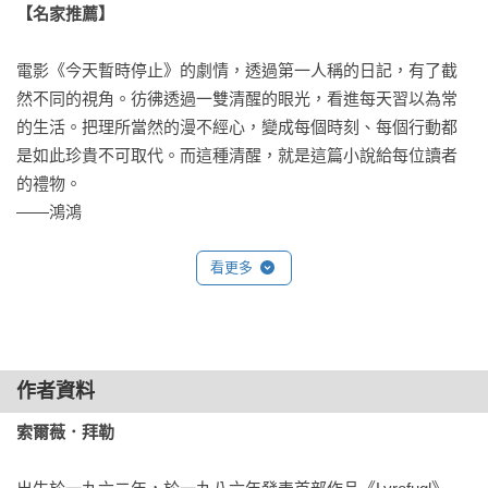
【名家推薦】
當湯瑪斯提著兩袋薄薄的塑膠袋回來時，那些聲音便又重新開
電影《今天暫時停止》的劇情，透過第一人稱的日記，有了截
始了。鑰匙插入鎖孔的聲音，以及鞋子在門墊摩擦的聲音。當
然不同的視角。彷彿透過一雙清醒的眼光，看進每天習以為常
他把買回來的雜貨放在地上，塑膠袋會發出窸窸窣窣的聲響。
的生活。把理所當然的漫不經心，變成每個時刻、每個行動都
接著是他把雨傘收起來的聲音，然後他把傘放在玄關的椅子
是如此珍貴不可取代。而這種清醒，就是這篇小說給每位讀者
上，接著我就聽到了外套被掛在門邊掛鉤的聲音。當他把購物
的禮物。

袋放在廚房的桌上，並且把買回來的物品一一歸位時，我能持
——鴻鴻

續聽見塑膠袋窸窸窣窣的聲音。他把乳酪放入冰箱，把兩罐罐
頭番茄放入一個櫃子裡，並且把一排巧克力放在流理臺上。當
本書將一個看似熟悉的敘事設定——主角無法逃離重複的一天
看更多
袋子都清空以後，他把它們揉成一團，放入水槽底下的櫃子
——轉化為對愛、連結以及存在意義的深刻沉思，並將其特有
裡。他關上櫃子，任它們在裡頭繼續窸窣作響。

的情緒、節奏與哲學深度深植讀者心中。讀來恍若置身其中，
時而不安，時而平靜，而這種感覺會在全書結束後持續迴盪。
一整天，我都能聽見他在樓上辦公室傳來的聲音。我聽見辦公
——國際布克獎評審團

椅在地上來回的聲音，以及印表機列印標籤與信件的聲音。我
作者資料
聽見樓梯上的腳步聲，以及當湯瑪斯把包裹與信件放在玄關的
索爾薇．拜勒 
劃時代的巨作！這套作品是索爾薇．拜勒的重大回歸，不僅是
地板時與木地板發出的輕微撞擊聲響。我能聽見他在廚房、客
對丹麥和北歐小說的回歸，對整個歐洲小說而言也是如此。

廳傳出的聲音。當他重新上樓的時候，我能聽見一隻手掌或衣