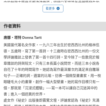
史的枝微末節幾乎都津津樂道，卻絕口不提某年母親節發生的
看更多
不幸事件。

那天，九歲的知庚．柯利弗被人發現吊死在自家前院的樹上。

作者資料
十一年後，這個謎團（與其惡作劇般的嘲弄影響）並未比事發
唐娜‧塔特 Donna Tartt
當時更接近真相。

美國當代著名女作家，一九六三年出生於密西西比州的格林伍
德，五歲時，寫了第一首詩，十三歲時在密西西比州的一份文
十二歲的海芮受到胡迪尼與史蒂文生的啟發，與她唯一的朋友
學評論雜誌上發表了第一首十四行詩。至今除了一些散見於報
一同去尋找殺死哥哥的兇手，並給予懲罰。

章雜誌的詩與短文，只有三本長篇小說問世，而這三本小說各
自花了十年的時間寫作。她認為寫作最深層次的滿足來自雕琢
但原本只是孩子的遊戲，不久竟成了一趟危險的暗黑之旅，逐
句子──正確的詞，適當的比喻。彷彿一個微型畫畫家，用一枝
步深入密西西比一座小鎮中充滿威脅的罪惡世界……。

眼睫毛大小的畫筆，創作一幅大型壁畫。她的寫作目標只有一
個，那就是「沉浸式體驗」──寫一本可以讓自己沉迷其中的
《小友》一書探討了幸福和應對悲劇的方法，其曲折的情節和
書；進入一個迥異的世界。

「堪比狄更斯熱鬧且荒唐的人性」（《紐約時報書評》），是
處女作《祕史》出版後即震驚文壇，評論家認為《祕史》充滿
位才華橫溢作家創作的一部充滿極致魅力之作。
