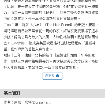
懸疑，探尋人類罪惡的本性，並對古典與當代的價值和哲學作
了比較，是一位天才作者的閃亮登場。她的文字似乎有一種魔
力，而每一頁密密麻麻的《祕史》，閱畢之後久久無法跳離書
終其一生，夏蘿特．柯利弗都會為兒子的死自責，因為是她決
中的冷冽氣氛，是一本歷久彌新的當代文學經典。

定將母親節聚餐改在晚上六點，而不像往年訂在中午，上完教
二○○二年，隨著《小友》（The Little Friend）的出版，唐娜．
會之後……有時候，這些閃現的鮮明記憶就像噩夢片段，

塔特證明自己並不是曇花一現的作家。評論家高度讚揚了這本
小說，認為它具有散文的文風，人物性格鮮明，敘述緊湊而綿
彷彿一切從未發生過。然而，就許多方面而言，這似乎又是夏
密。二○○四年，她成為英國坎農格特出版社發起的「重述神
蘿特一生中唯一真實的事。

話」寫作專案的首批入選作家。

睽違十二年，唐娜．塔特的新作《金翅雀》耗費十年時間寫
作，是她三本書中篇幅最長的。再次掀起英美文壇巨浪，橫掃
各大年度榜單，並榮獲二○一四年普立茲文學獎。

【本書特色】

看更多
相關著作：《金翅雀(同名電影改編原著普立茲獎小說，上冊)》
唐娜‧塔特以大師級的寫作功力帶來這部不同凡響的懸疑之
《金翅雀(同名電影改編原著普立茲獎小說，下冊)》《金翅雀》
作。

《金翅雀（燙金木紋藏書箱獨家限量典藏版）》
基本資料
書中角色血肉飽滿，卻因一場意外而讓內裡撲朔迷離，

作者：
唐娜．塔特(Donna Tartt)