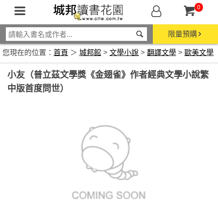
0
限量預購
您現在的位置：
首頁
＞
城邦館
>
文學小說
>
翻譯文學
>
歐美文學
小友（普立茲文學獎《金翅雀》作者經典文學小說繁
中版首度問世）