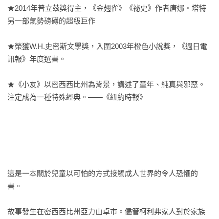
★2014年普立茲獎得主，《金翅雀》《祕史》作者唐娜‧塔特
另一部氣勢磅礡的超級巨作

★榮獲W.H.史密斯文學獎，入圍2003年橙色小說獎，《週日電
訊報》年度選書。

★《小友》以密西西比州為背景，講述了童年、純真與邪惡。
注定成為一種特殊經典。——《紐約時報》

這是一本關於兒童以可怕的方式接觸成人世界的令人恐懼的
書。

故事發生在密西西比州亞力山卓市。儘管柯利弗家人對於家族