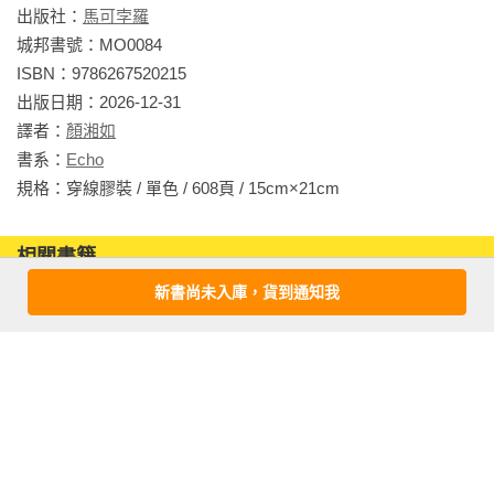
出版社：
馬可孛羅
家族的愛恨糾葛，成長的蒼白困頓，無解的消耗碰撞……

城邦書號：MO0084

ISBN：9786267520215

無情而精確地清算了世界的真貌，並透過幼童感知上的明豔色
出版日期：2026-12-31

彩與不可能加以過濾，

譯者：
顏湘如
娓娓道來仿若一把精準刀械，滿足你我對故事與生俱來的渴
書系：
Echo
求。
規格：穿線膠裝 / 單色 / 608頁 / 15cm×21cm                
相關書籍
新書尚未入庫，貨到通知我
同作者
同書系
同分類
同出版社