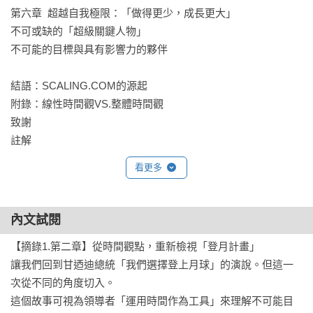
4.重點「提示與應用」：

第六章  超越自我極限：「做得更少，成長更大」

總結每個章節，並提供具體重點整理與提問，讓讀者得以反思
不可或缺的「超級關鍵人物」

採取行動。

不可能的目標與具有影響力的夥伴

【專文推薦】愛瑞克｜《命定之書》作者、TMBA共同創辦人

結語：SCALING.COM的源起

走舊路，到不了新地方。無論是企業或個人，現狀皆是過往恩
附錄：線性時間觀VS.整體時間觀

維與懫性的必然結果。若渴望改變，必須從思維的翻轉開始。
致謝

這本書是我近年閱讀企業經營著作中，最令我耳目一新且足以
註解
樹立新典範的傑作。

看更多
【各界讚譽】

這本書重新定義商業策略與規模擴展。真希望我自己能寫出這
內文試閱
樣一本書，因為它完美概括了我用來幫助企業領袖一次次達成
不可能目標的簡單策略。

【摘錄1.第二章】從時間觀點，重新檢視「登月計畫」

──東尼．羅賓斯（Tony Robbins），《紐約時報》暢銷書作
讓我們回到甘迺迪總統「我們選擇登上月球」的演說。但這一
者，全球企業家、投資者與慈善家，暨人生與企業策略世界級
次從不同的角度切入。

頂尖大師

這個故事可視為領導者「運用時間作為工具」來理解不可能目