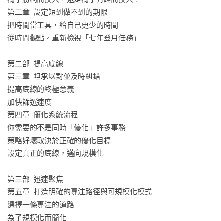
多）、真正規模化擴展的事業，那麼本書就是你的最佳行動手
第二章  設定短到做不到的期限

冊。

把時間當工具，給自己更少的時間

從時間觀點，重新檢視「七年登月任務」

本書特點：

1. 結合學術心理學與企業實務：

第二部  提高底線

作者班傑明．哈迪博士以組織心理學背景，協同布雷克．艾瑞
第三章  坦承以對並及時糾錯

可森，以輔導數百家企業規模化經驗，將理論轉化為可落實的
提高底線的終極意義

商業工具。

加快篩選速度

2. 清楚聚焦一個「規模化」框架：

第四章  簡化系統流程

三大核心「改變格局×提高底線×迅速聚焦」，鼓勵企業跳脫思
你需要的不是同時「優化」許多事務

考框架，打破按部就班一步一步來的傳統思維，不從現狀看未
策略好壞取決於正確的優化目標

來，而是從未來想要達成的目標立基，帶領讀者從Think Big開
設定真正的底線，邁向規模化

始進行不同的思考、策略與行動。

3.提供跨界實際案例探討分析：

第三部  迅速聚焦

從近代知名的登月計畫開始，引述包括企業界、體育界（NFL和
第五章  打造明確的專注路徑與可規模化模式

NBA球星）、銀行界、科技業（賈伯斯與馬斯克等人）的企業
選擇一條專注的道路

與個人實例，提出驗證與分析。

為了規模化而簡化
