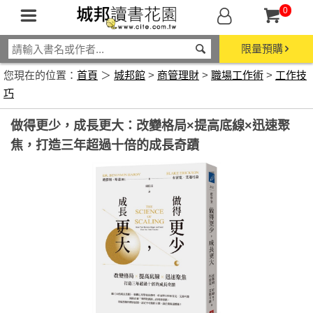
0
限量預購
您現在的位置：
首頁
＞
城邦館
>
商管理財
>
職場工作術
>
工作技
巧
做得更少，成長更大：改變格局×提高底線×迅速聚
焦，打造三年超過十倍的成長奇蹟