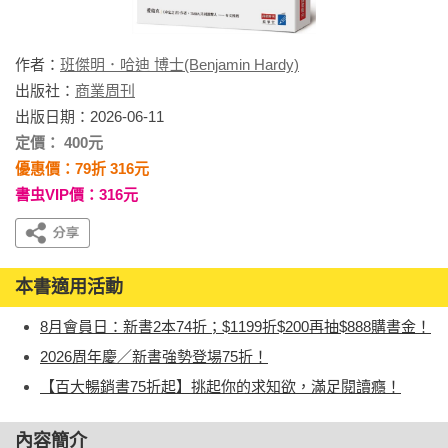
作者：
班傑明．哈迪 博士(Benjamin Hardy)
出版社：
商業周刊
出版日期：2026-06-11
定價： 400元
優惠價：79折 316元
書虫VIP價：316元
本書適用活動
8月會員日：新書2本74折；$1199折$200再抽$888購書金！
2026周年慶／新書強勢登場75折！
【百大暢銷書75折起】挑起你的求知欲，滿足閱讀癮！
內容簡介