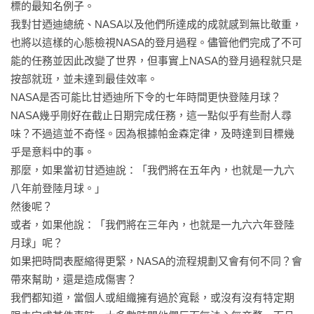
標的最知名例子。

《做得更少，成長更大》破除了關於成長、領導力與文化的傳
我對甘迺迪總統、NASA以及他們所達成的成就感到無比敬重，
統思維，是一本顛覆典範的著作。

也將以這樣的心態檢視NASA的登月過程。儘管他們完成了不可
──小史蒂芬．柯維（Stephen M. R. Covey），《紐約時報》及
能的任務並因此改變了世界，但事實上NASA的登月過程就只是
《華爾街日報》暢銷書《高效信任力》作者

按部就班，並未達到最佳效率。

NASA是否可能比甘迺迪所下令的七年時間更快登陸月球？

若是企業領袖或創辦人能夠採納書中所提供的突破性觀點與理
NASA幾乎剛好在截止日期完成任務，這一點似乎有些耐人尋
論，我相信無論當前公司的規模大小，都能夠讓企業體更加速
味？不過這並不奇怪。因為根據帕金森定律，及時達到目標幾
擴大。

乎是意料中的事。

──羅伯特．蓋伊（Robert C. Gay），貝恩資本投資公司（Bain 
那麼，如果當初甘迺迪說：「我們將在五年內，也就是一九六
Capital）前資深總經理暨管理委員會主席
八年前登陸月球。」

然後呢？

或者，如果他說：「我們將在三年內，也就是一九六六年登陸
月球」呢？

如果把時間表壓縮得更緊，NASA的流程規劃又會有何不同？會
帶來幫助，還是造成傷害？

我們都知道，當個人或組織擁有過於寬鬆，或沒有沒有特定期