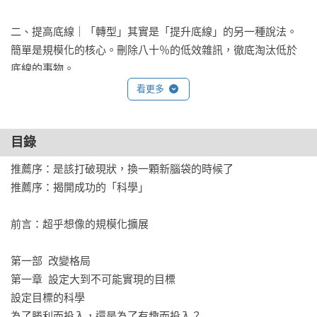
二、提高底線｜「轉型」其實是「提升底線」的另一種說法。

簡單是規模化的核心。刪除八十％的低效雜訊，徹底淘汰低於
底線的事物。

→「胖虎」席安‧威廉森就是健康管理底線太低，才會表現暴
看更多
起暴跌。

→化繁為簡達人馬斯克，精煉出「五步驟演算法」，快速剔除
目錄
不必要的步驟並簡化系統。

推薦序：是該打破現狀，換一顆新腦袋的時候了

三、迅速聚焦｜專注，是唯一的途徑。

推薦序：揭開成功的「科學」

找出企業最具競爭力的單一主力產品或服務，集中資源。

→耐吉曾是全球喜愛運動品牌，短短3年市值暴跌逾50％，只因
前言：超乎想像的規模化擴展

「跨足」科技領域、政治議題，不專心主業。

→1997年賈伯斯重返蘋果，面對每年虧損高達10億美元、公司
第一部  改變格局

面臨破產，他將350個產品減少到僅剩10多個，再造蘋果王朝。

第一章  設定大到不可能實現的目標

設定目標的科學

如果你已經準備好，在三年內建立一個能實現十倍（甚至更
為了勝利而投入，還是為了有趣而投入？
