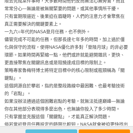
限去完成某件事時，大多數時間他們反而無法心無旁鶩，而且
常常分心—無論是被無關緊要的問題，或其他事情所干擾。

只有當期限逼近、後果迫在眉睫時，人們的注意力才會聚焦在
真正需要解決的關鍵要素上。

一九六○年代的NASA登月任務，也不例外。

儘管完成不可能的任務，但那長達七年多的時間，加上過於僵
化與保守的流程，使得NASA優化許多對「登陸月球」的非必要
環節。如果時間再緊縮一點，他們或許就能避開雜訊，更快、
更直接聚焦在關鍵訊息或是阻撓達成目標的限制上。

策略專家魯梅特博士將特定目標中的核心限制或瓶頸稱為「關
鍵點」。

這個詞源自於攀岩，指的是整段路線中最困難、也最考驗技術
的「岩點」。

如果沒辦法通過這個困難岩點的考驗，就無法抵達巔峰—無論
你在其他部分表現得多麼出色，也無論你投入了多少時間。

只有掌握並克服這個「關鍵點」，才能真正解決問題。

倘若當初登月任務設定的時限比較短，NASA就會被迫更快找出
的「關鍵點」，以此作為流程優化的考量。
