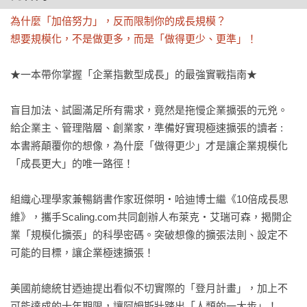
為什麼「加倍努力」，反而限制你的成長規模？

想要規模化，不是做更多，而是「做得更少、更準」！
★一本帶你掌握「企業指數型成長」的最強實戰指南★

盲目加法、試圖滿足所有需求，竟然是拖慢企業擴張的元兇。

給企業主、管理階層、創業家，準備好實現極速擴張的讀者 :

本書將顛覆你的想像，為什麼「做得更少」才是讓企業規模化
「成長更大」的唯一路徑！

組織心理學家兼暢銷書作家班傑明‧哈迪博士繼《10倍成長思
維》，攜手Scaling.com共同創辦人布萊克‧艾瑞可森，揭開企
業「規模化擴張」的科學密碼。突破想像的擴張法則、設定不
可能的目標，讓企業極速擴張！

美國前總統甘迺迪提出看似不切實際的「登月計畫」，加上不
可能達成的十年期限，讓阿姆斯壯踏出「人類的一大步」！
