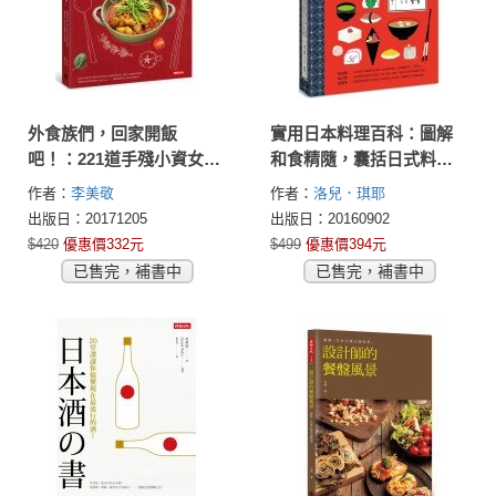
外食族們，回家開飯
實用日本料理百科：圖解
吧！：221道手殘小資女也
和食精隨，囊括日式料理
學得會的家常料理，讓厭
文化、食材、工具、 器
作者：
李美敬
作者：
洛兒．琪耶
世的上班族回歸餐桌，吃
皿、醬汁、烹飪技巧與150
出版日：20171205
出版日：20160902
回健康
道經典菜餚，只要 一本在
$420
優惠價332元
$499
優惠價394元
手，你也可以變達人。
已售完，補書中
已售完，補書中