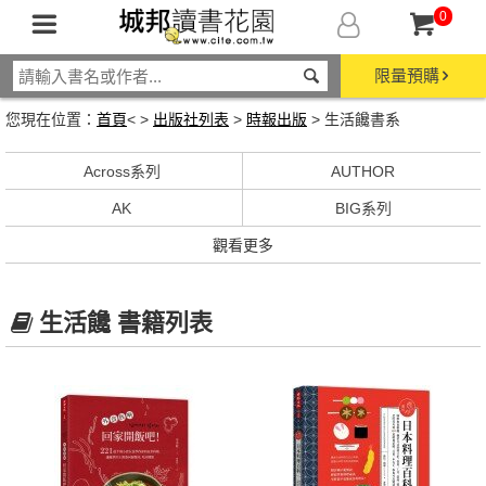
0
限量預購
您現在位置：
首頁
< >
出版社列表
>
時報出版
> 生活饞書系
Across系列
AUTHOR
AK
BIG系列
觀看更多
生活饞 書籍列表