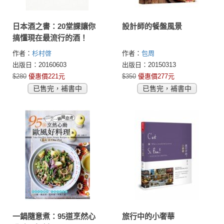
日本酒之書：20堂課讓你
設計師的餐盤風景
搞懂現在最流行的酒！
作者：
杉村啓
作者：
包周
出版日：20160603
出版日：20150313
$280
優惠價221元
$350
優惠價277元
已售完，補書中
已售完，補書中
一鍋隨意煮：95道烹然心
旅行中的小奢華