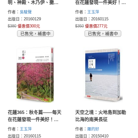
明、神殿、木乃伊、撒哈
在花蓮發現一件美好！
拉、尼羅河神秘傳說全導
（第１本依時序集結好文
作者：
吳駿聲
作者：
王玉萍
覽
美照、私房景點、各族慶
出版日：20160129
出版日：20160115
典、地圖索引的在地人導
$380
優惠價300元
$350
優惠價277元
覽書）
已售完，補書中
已售完，補書中
花蓮365：秋冬篇——每天
天空之境：火地島到加勒
在花蓮發現一件美好！
比海的南美長征
（第１本依時序集結好文
作者：
王玉萍
作者：
羅的好
美照、私房景點、各族慶
出版日：20160115
出版日：20150410