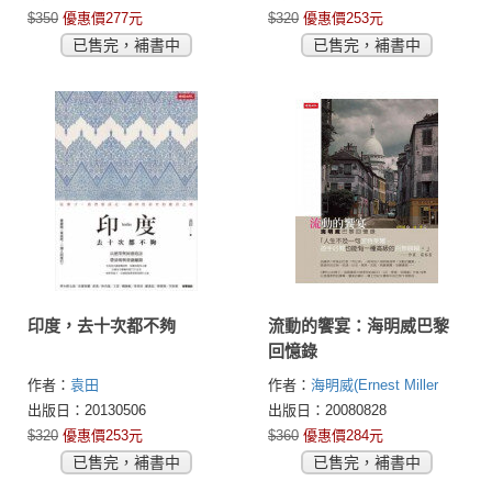
典、地圖索引的在地人導
$350
優惠價277元
$320
優惠價253元
覽書）
已售完，補書中
已售完，補書中
印度，去十次都不夠
流動的饗宴：海明威巴黎
回憶錄
作者：
袁田
作者：
海明威(Ernest Miller
Hemingway )
出版日：20130506
出版日：20080828
$320
優惠價253元
$360
優惠價284元
已售完，補書中
已售完，補書中