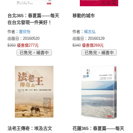
台北365：春夏篇——每天
移動的城市
在台北發現一件美好！
作者：
瞿欣怡
作者：
楊志弘
出版日：20160520
出版日：20160129
$350
優惠價277元
$340
優惠價269元
已售完，補書中
已售完，補書中
法老王傳奇：埃及古文
花蓮365：春夏篇——每天