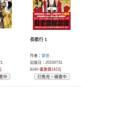
長歌行 1
作者：
夏達
1
出版日：20150731
元
$180
優惠價142元
書中
已售完，補書中