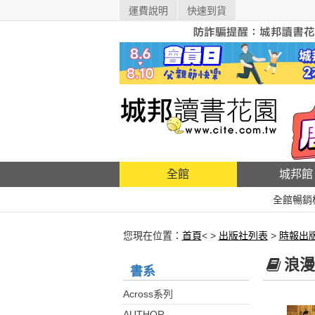
運費說明
快速到貨
全館
城邦館
全館暢銷
您現在位置：
首頁
< >
出版社列表
>
時報出
浪漫
書系
Across系列
AUTHOR