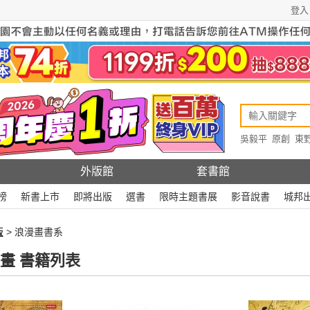
登入
吳毅平
原創
東
原創
Rewire
外版館
套書館
榜
新書上市
即將出版
選書
限時主題書展
影音說書
城邦
版
> 浪漫畫書系
畫 書籍列表