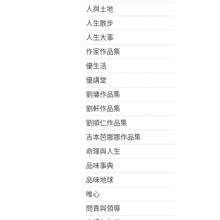
人與土地
人生散步
人生大事
作家作品集
優生活
優講堂
劉墉作品集
劉軒作品集
劉順仁作品集
吉本芭娜娜作品集
命理與人生
品味事典
品味地球
唯心
問責與領導