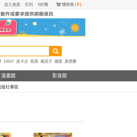
加入會員
紅利
6折購
購物車
(
0
)
野
16647
皮卡丘
寫真
楊双子
親簽
奧德賽
漫畫館
影音館
出版社專區