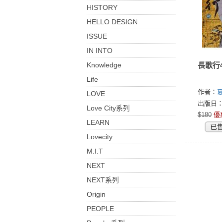
HISTORY
HELLO DESIGN
ISSUE
IN INTO
Knowledge
長歌行
Life
作者：
LOVE
出版日：2
Love City系列
$180
優
LEARN
已
Lovecity
M.I.T
NEXT
NEXT系列
Origin
PEOPLE