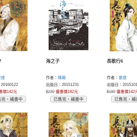
7
海之子
長歌行6
夏達
作者：
陳繭
作者：
夏達
0160122
出版日：20151231
出版日：2015101
惠價142元
$230
優惠價182元
$180
優惠價142
售完，補書中
已售完，補書中
已售完，補