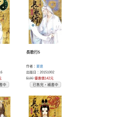
長歌行5
作者：
夏達
6
出版日：20151002
元
$180
優惠價142元
書中
已售完，補書中