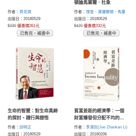
頓論馬塞爾．杜象
作者：
齊克靖
作者：
理查．漢彌爾頓、馬塞
爾．杜象(Marcel Duchamp,
出版日：20180529
出版日：20180529
Richard Hamilton)
$330
優惠價261元
$420
優惠價332元
已售完，補書中
已售完，補書中
生命的智慧：對生命真締
貧富差距的經濟學：一個
的探討、踐行與證悟
財富爆發但分配不均的世
界
作者：
邱明正
作者：
李湛侃(Joe Zhankan Li)
出版日：20180529
出版日：20180206