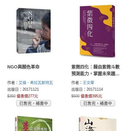
NGO與顏色革命
紫微四化：藉由紫微斗數
預測能力，掌握未來趨勢
變化！
作者：
艾倫．希拉瓦斯特瓦
作者：
王文華
(Arun Shivrastva)
出版日：20171121
出版日：20171114
$350
優惠價277元
$500
優惠價395元
已售完，補書中
已售完，補書中