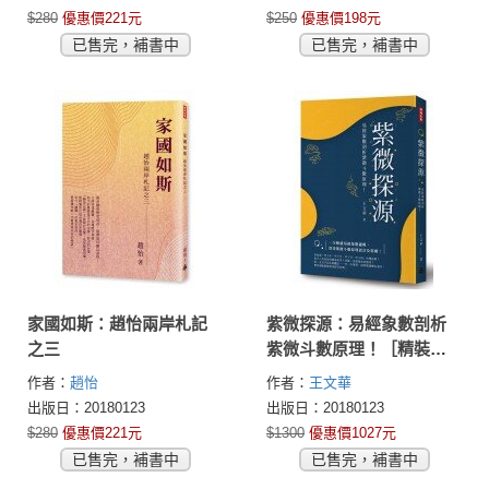
$280
優惠價221元
$250
優惠價198元
已售完，補書中
已售完，補書中
家國如斯：趙怡兩岸札記
紫微探源：易經象數剖析
之三
紫微斗數原理！［精裝
本］
作者：
趙怡
作者：
王文華
出版日：20180123
出版日：20180123
$280
優惠價221元
$1300
優惠價1027元
已售完，補書中
已售完，補書中