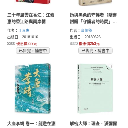
三十年風雲在香江：江素
她與黑色的守護者（隨書
惠的香江路與兩岸情
附贈「守護者的時間」、
「在彩虹橋相遇」雙面珍
作者：
江素惠
作者：
寶總監
藏書衣海報）
出版日：20181016
出版日：20180626
$300
優惠價237元
$320
優惠價253元
已售完，補書中
已售完，補書中
大唐李靖 卷一：龍遊在淵
解密大師：理查．漢彌爾