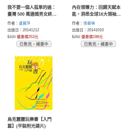
我不要一個人孤單的過：
內在領導力：回歸天賦本
臺灣 500 萬適婚男女終結
能，洞悉全球16大領袖的
單身實戰手冊
領導魅力
作者：
盧麗萍
作者：
張曼琳
出版日：20141212
出版日：20141010
$320
優惠價253元
$250
優惠價198元
已售完，補書中
已售完，補書中
烏克麗麗玩樂書【入門
篇】(平裝附光碟片)