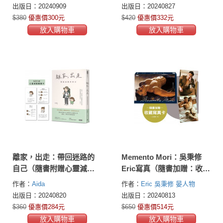
出版日：20240909
出版日：20240827
$380
優惠價300元
$420
優惠價332元
放入購物車
放入購物車
離家，出走：帶回迷路的
Memento Mori：吳秉修
自己（隨書附贈心靈減壓
Eric寫真（隨書加贈：收藏
藏書卡）
寫真卡；二款隨機一款）
作者：
Aida
作者：
Eric 吳秉修
晏人物
出版日：20240820
出版日：20240813
$360
優惠價284元
$650
優惠價514元
放入購物車
放入購物車