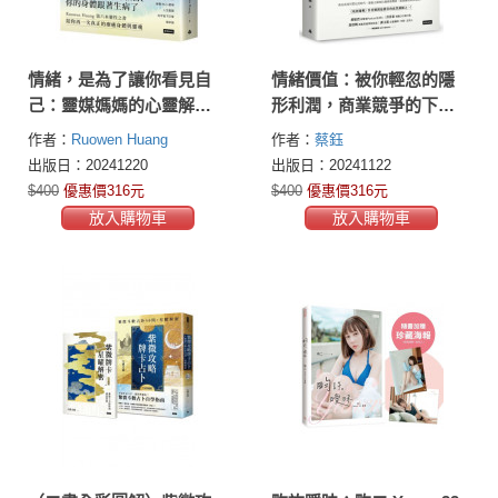
情緒，是為了讓你看見自
情緒價值：被你輕忽的隱
己：靈媒媽媽的心靈解答
形利潤，商業競爭的下一
書6
個賽道
作者：
Ruowen Huang
作者：
蔡鈺
出版日：20241220
出版日：20241122
$400
優惠價316元
$400
優惠價316元
放入購物車
放入購物車