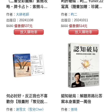
（二書全彩圖解）紫微攻
畇許曖昧：畇二 Yuner.22
略‧牌卡占卜：紫微斗數
寫真（隨書加贈：珍藏海
占卦50問＋星曜解密
報；二款隨機一款）
作者：
大耕老師
作者：
畇二
出版日：20241108
出版日：20241011
$680
優惠價537元
$650
優惠價514元
放入購物車
放入購物車
何必討好，反正我也不喜
認知破局：解題思路比答
歡你【限量附「雪兒說」
案本身重要一萬倍
金句貼紙】
作者：
謝雪文（雪兒Cher）
作者：
張琦