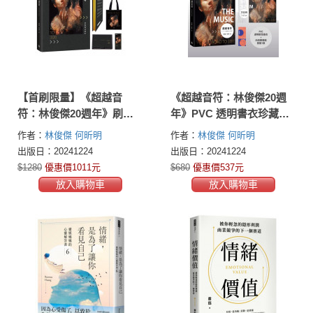
【首刷限量】《超越音
《超越音符：林俊傑20週
符：林俊傑20週年》刷金
年》PVC 透明書衣珍藏平
典藏精裝禮盒版（內含：
裝版 （隨書加贈：賽璐璐
作者：
林俊傑
何昕明
作者：
林俊傑
何昕明
JJ林俊傑油畫經典帆布袋1
書籤1張）
出版日：20241224
出版日：20241224
個+賽璐璐書籤1張）
$1280
優惠價1011元
$680
優惠價537元
放入購物車
放入購物車