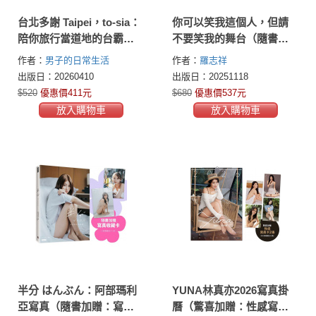
台北多謝 Taipei，to-sia：
你可以笑我這個人，但請
陪你旅行當道地的台霸郎
不要笑我的舞台（隨書贈
How to travel like a
禮：羅志祥寫真小卡5張 &
作者：
男子的日常生活
作者：
羅志祥
local（中英雙語English／
心情筆記本乙本）
出版日：20260410
出版日：20251118
zh-TW）
$520
優惠價411元
$680
優惠價537元
放入購物車
放入購物車
半分 はんぶん：阿部瑪利
YUNA林真亦2026寫真掛
亞寫真（隨書加贈：寫真
曆（驚喜加贈：性感寫真