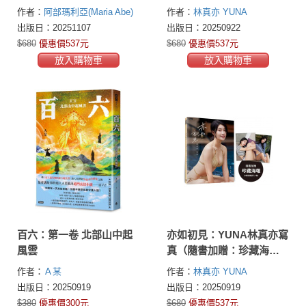
收藏卡1張；共2款，隨機
卡2張：共4款，隨機投
作者：
阿部瑪利亞(Maria Abe)
作者：
林真亦 YUNA
投入1款）
入）
出版日：20251107
出版日：20250922
$680
優惠價537元
$680
優惠價537元
放入購物車
放入購物車
百六：第一卷 北部山中起
亦如初見：YUNA林真亦寫
風雲
真（隨書加贈：珍藏海
報；二款隨機一款）
作者：
Ａ某
作者：
林真亦 YUNA
出版日：20250919
出版日：20250919
$380
優惠價300元
$680
優惠價537元