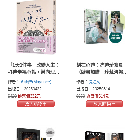
「1天1件事」改變人生：
刻在心迪：冼迪琦寫真
打造幸福心態，邁向理想
（隨書加贈：珍藏海報兩
生活的100個挑戰
款隨機一款）
作者：
まゆ姉(Mayunee)
作者：
冼迪琦
出版日：20250422
出版日：20250314
$420
優惠價332元
$650
優惠價514元
放入購物車
放入購物車