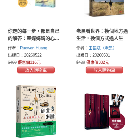
你走的每一步，都是自己
老黑看世界：換個地方過
的解答：靈媒媽媽的心靈
生活，換個方式過人生
解答書8（附作家印簽+金
作者：
Ruowen Huang
作者：
田臨斌（老黑）
句扉頁，兩款隨機）
出版日：20260522
出版日：20260501
$400
優惠價316元
$420
優惠價332元
放入購物車
放入購物車