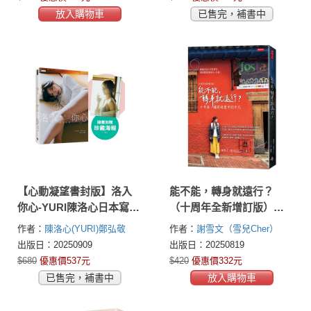
放入購物車
已售完，補書中
【心動凝望書封版】洛入
能不能，轉身就遠行？
你心-YURI陳洛心日本寫真
（十周年全新增訂版）：
（隨書附贈限定海報1張）
十年後，擁抱現實中的平
作者：
陳洛心(YURI)
鄭弘敬
作者：
謝雪文（雪兒Cher）
凡
(teikoukei)
出版日：20250909
出版日：20250819
$680
優惠價537元
$420
優惠價332元
已售完，補書中
放入購物車