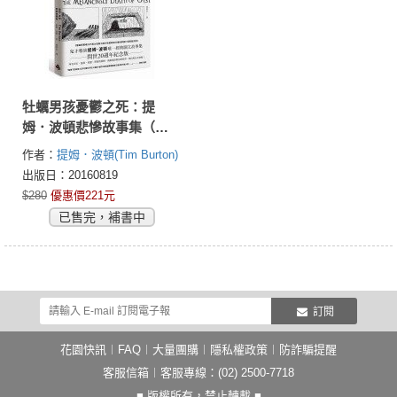
牡蠣男孩憂鬱之死：提
姆．波頓悲慘故事集（問
世20週年紀念版）
作者：
提姆．波頓(Tim Burton)
出版日：20160819
$280
優惠價221元
已售完，補書中
訂閱
花園快訊
︱
FAQ
︱
大量團購
︱
隱私權政策
︱
防詐騙提醒
客服信箱
︱客服專線：(02) 2500-7718
■ 版權所有，禁止轉載 ■