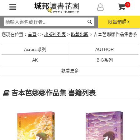
0
限量預購
您現在位置：
首頁
< >
出版社列表
>
時報出版
> 吉本芭娜娜作品集書系
Across系列
AUTHOR
AK
BIG系列
觀看更多
吉本芭娜娜作品集 書籍列表