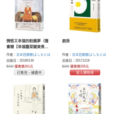
惆悵又幸福的粉圓夢（隨
廚房
書贈【幸福醬菜關東煮】
精美貼紙）
作者：
吉本芭娜娜(よしもとば
作者：
吉本芭娜娜(よしもとば
なな)
なな)
出版日：20180130
出版日：20171219
$330
優惠價261元
$260
優惠價205元
已售完，補書中
放入購物車