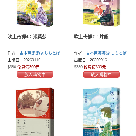
吹上奇譚4：米莫莎
吹上奇譚2：丼飯
作者：
吉本芭娜娜(よしもとば
作者：
吉本芭娜娜(よしもとば
なな)
なな)
出版日：20260116
出版日：20250916
$380
優惠價300元
$380
優惠價300元
放入購物車
放入購物車