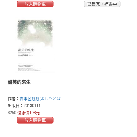
放入購物車
已售完，補書中
甜美的來生
作者：
吉本芭娜娜(よしもとば
なな)
出版日：20130111
$250
優惠價198元
放入購物車