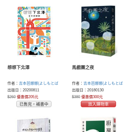
想想下北澤
馬戲團之夜
作者：
吉本芭娜娜(よしもとば
作者：
吉本芭娜娜(よしもとば
なな)
なな)
出版日：20200811
出版日：20180130
$260
優惠價205元
$380
優惠價300元
已售完，補書中
放入購物車