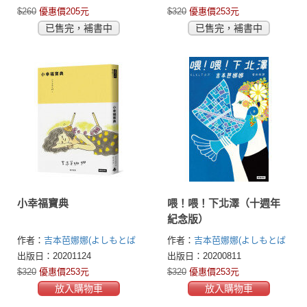
$260
優惠價205元
$320
優惠價253元
已售完，補書中
已售完，補書中
小幸福寶典
喂！喂！下北澤（十週年
紀念版）
作者：
吉本芭娜娜(よしもとば
作者：
吉本芭娜娜(よしもとば
なな)
なな)
出版日：20201124
出版日：20200811
$320
優惠價253元
$320
優惠價253元
放入購物車
放入購物車