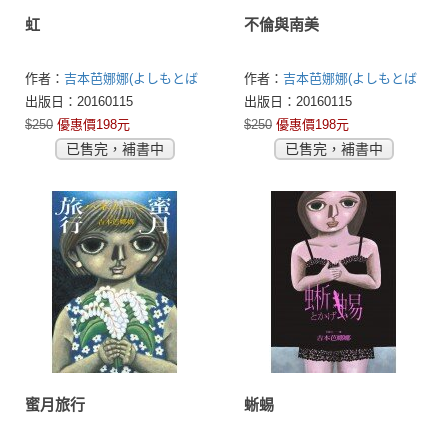
虹
不倫與南美
作者：
吉本芭娜娜(よしもとば
作者：
吉本芭娜娜(よしもとば
なな)
なな)
出版日：20160115
出版日：20160115
$250
優惠價198元
$250
優惠價198元
已售完，補書中
已售完，補書中
蜜月旅行
蜥蜴