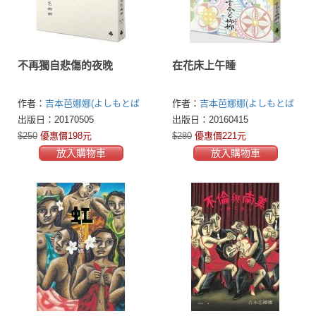
不再獨自悲傷的夜晚
在花床上午睡
作者：
吉本芭娜娜(よしもとば
作者：
吉本芭娜娜(よしもとば
なな)
なな)
出版日：20170505
出版日：20160415
$250
優惠價198元
$280
優惠價221元
放入購物車
放入購物車