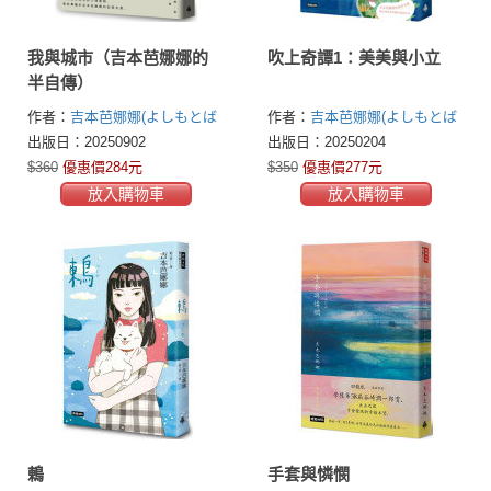
我與城市（吉本芭娜娜的
吹上奇譚1：美美與小立
半自傳）
作者：
吉本芭娜娜(よしもとば
作者：
吉本芭娜娜(よしもとば
なな)
なな)
出版日：20250902
出版日：20250204
$360
優惠價284元
$350
優惠價277元
放入購物車
放入購物車
鶇
手套與憐憫