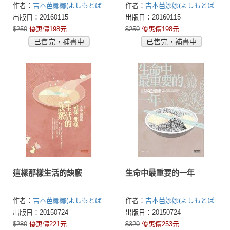
作者：
吉本芭娜娜(よしもとば
作者：
吉本芭娜娜(よしもとば
なな)
なな)
出版日：20160115
出版日：20160115
$250
優惠價198元
$250
優惠價198元
已售完，補書中
已售完，補書中
這樣那樣生活的訣竅
生命中最重要的一年
作者：
吉本芭娜娜(よしもとば
作者：
吉本芭娜娜(よしもとば
なな)
なな)
出版日：20150724
出版日：20150724
$280
優惠價221元
$320
優惠價253元