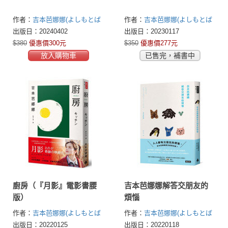
作者：
吉本芭娜娜(よしもとば
作者：
吉本芭娜娜(よしもとば
なな)
なな)
出版日：20240402
出版日：20230117
$380
優惠價300元
$350
優惠價277元
放入購物車
已售完，補書中
廚房（『月影』電影書腰
吉本芭娜娜解答交朋友的
版）
煩惱
作者：
吉本芭娜娜(よしもとば
作者：
吉本芭娜娜(よしもとば
なな)
なな)
出版日：20220125
出版日：20220118