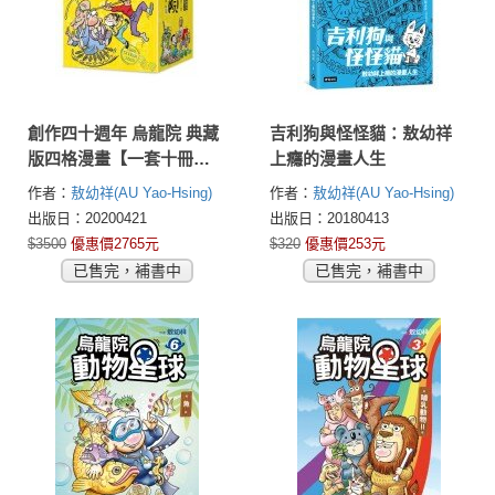
創作四十週年 烏龍院 典藏
吉利狗與怪怪貓：敖幼祥
版四格漫畫【一套十冊】
上癮的漫畫人生
（加贈限量「敖幼祥親筆
作者：
敖幼祥(AU Yao-Hsing)
作者：
敖幼祥(AU Yao-Hsing)
簽名」及「敖幼祥創作40
出版日：20200421
出版日：20180413
週年原稿藏書票」）
$3500
優惠價2765元
$320
優惠價253元
已售完，補書中
已售完，補書中