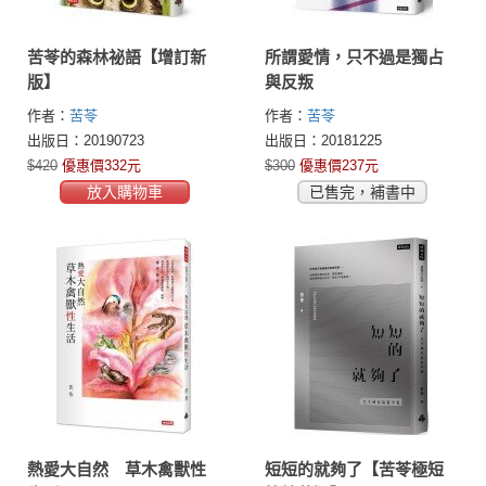
苦苓的森林祕語【增訂新
所謂愛情，只不過是獨占
版】
與反叛
作者：
苦苓
作者：
苦苓
出版日：20190723
出版日：20181225
$420
優惠價332元
$300
優惠價237元
放入購物車
已售完，補書中
熱愛大自然 草木禽獸性
短短的就夠了【苦苓極短