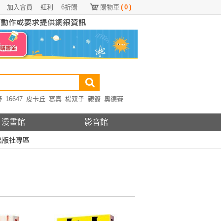
加入會員
紅利
6折購
購物車
(
0
)
野
16647
皮卡丘
寫真
楊双子
親簽
奧德賽
漫畫館
影音館
出版社專區