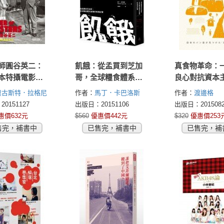
師圓谷英二：
飢餓：從孟買到芝加
真食物革命：
本特攝電影黃
哥，全球糧食體系崩
良心對抗資本
壞的現場紀實
麵包師傅，一
奧古斯特．拉格尼
作者：
馬丁．卡巴洛斯
作者：
渡邊格
然酵母對決的
 Ragone)
(Martín Caparrós)
(WATANABE Itar
0151127
出版日：20151106
出版日：2015082
旅。
惠價632元
$560
優惠價442元
$320
優惠價253
售完，補書中
已售完，補書中
已售完，補