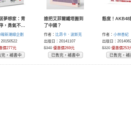
居夢想家：青
誰把艾菲爾鐵塔搬到
態度！AKB48
停，勇氣不會
了中國？
的夢想永不停
時報新潮線企劃
作者：
比昂卡．波斯克
作者：
小林善紀
(Bianca Bosker)
0150522
出版日：20141107
出版日：2014082
惠價277元
$340
優惠價269元
$320
優惠價253
售完，補書中
已售完，補書中
已售完，補