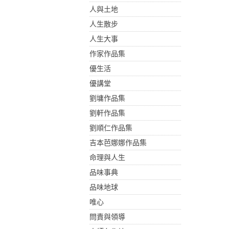
人與土地
人生散步
人生大事
作家作品集
優生活
優講堂
劉墉作品集
劉軒作品集
劉順仁作品集
吉本芭娜娜作品集
命理與人生
品味事典
品味地球
唯心
問責與領導