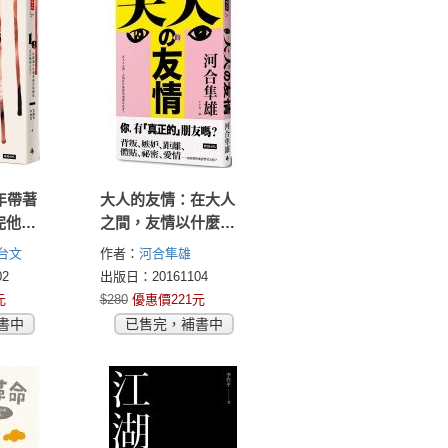
年帶著
大人的友情：在大人
完他的
之間，友情以什麼樣
的面貌存在著？
台文
作者：
河合隼雄
2
出版日：20161104
元
$280
優惠價221元
書中
已售完，補書中