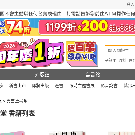
登入
吳毅平
原創
東
原創
Rewire
外版館
套書館
榜
新書上市
即將出版
選書
限時主題書展
影音說書
城邦
版
> 異言堂書系
堂 書籍列表