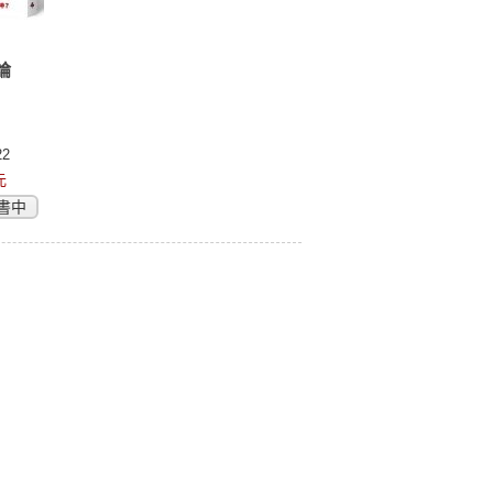
論
2
元
書中