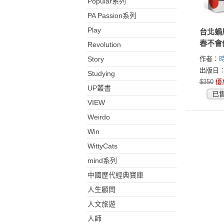
Popular系列
PA Passion系列
Play
台北蝸
春不會
Revolution
少，我
Story
作者：
歇
出版日：2
Studying
$350
優
UP叢書
已
VIEW
Weirdo
Win
WittyCats
mind系列
中國歷代經典寶庫
人生顧問
人文旅遊
人師