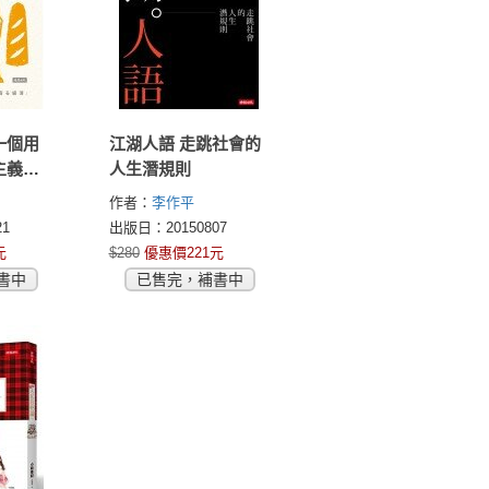
一個用
江湖人語 走跳社會的
主義的
人生潛規則
場與天
作者：
李作平
尋味之
u)
1
出版日：20150807
元
$280
優惠價221元
書中
已售完，補書中