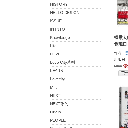
HISTORY
HELLO DESIGN
ISSUE
IN INTO
Knowledge
怪獸大
發現日
Life
金年代
作者：
LOVE
(August
出版日：2
Love City系列
$800
優
LEARN
已
Lovecity
M.I.T
NEXT
NEXT系列
Origin
PEOPLE