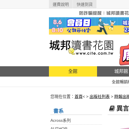
運費說明
快速到貨
全館
城邦館
全館暢銷
您現在位置：
首頁
< >
出版社列表
>
時報出
異言
書系
Across系列
AUTHOR