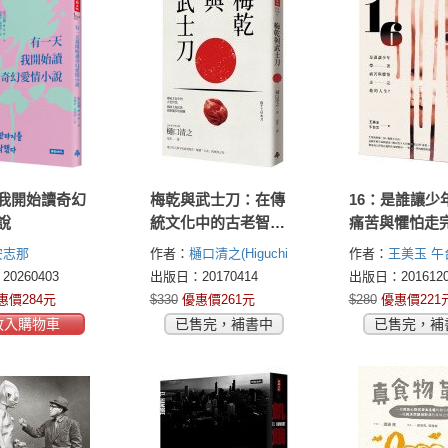
我開始讀奇幻
梅乾與武士刀：在傳
16：是誰讓少
說
統文化中的古老智
痛苦與懼怕走
慧，揭開大和民族創
人生
安志那
作者：
樋口清之(Higuchi
作者：
王美玉
午
新獨步的關鍵
Kiyoyuki)
0260403
出版日：20170414
出版日：2016120
惠價284元
$330
優惠價261元
$280
優惠價221
放入購物車
已售完，補書中
已售完，補