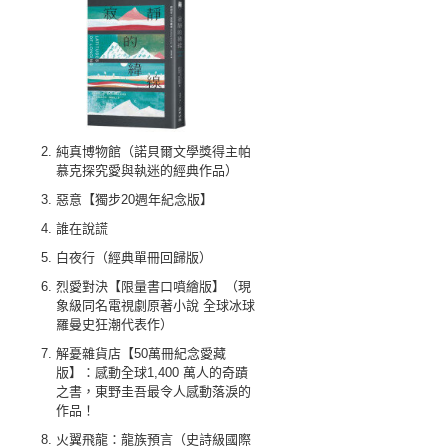
純真博物館（諾貝爾文學獎得主帕
慕克探究愛與執迷的經典作品）
惡意【獨步20週年紀念版】
誰在說謊
白夜行（經典單冊回歸版）
烈愛對決【限量書口噴繪版】（現
象級同名電視劇原著小說 全球冰球
羅曼史狂潮代表作）
解憂雜貨店【50萬冊紀念愛藏
版】：感動全球1,400 萬人的奇蹟
之書，東野圭吾最令人感動落淚的
作品！
火翼飛龍：龍族預言（史詩級國際