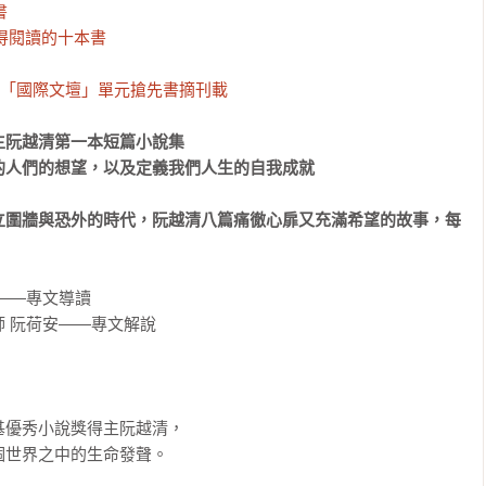


得閱讀的十本書

月號「國際文壇」單元搶先書摘刊載
阮越清第一本短篇小說集

人們的想望，以及定義我們人生的自我成就

立圍牆與恐外的時代，阮越清八篇痛徹心扉又充滿希望的故事，每
——專文導讀

 阮荷安——專文解說

優秀小說獎得主阮越清，

世界之中的生命發聲。
