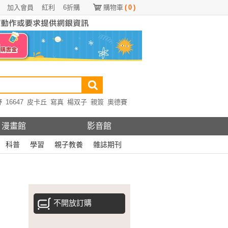
加入會員
紅利
6折購
購物車
(
0
)
野
16647
皮卡丘
寫真
楊双子
親簽
奧德賽
漫畫館
影音館
科普
學習
親子教養
雜誌期刊
不開放訂購