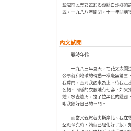
——李岳軒（獨立媒體《移人》編輯
些越南民眾安置於澎湖縣白沙鄉的
置，一九八八年關閉，十一年間前
★ 只有跟過去對話，過去才不成
轉往歐美定居，但也有少數已經習慣
過《流亡者》，從他自身經歷送給世
——阮荷安（越南胡志明市師範大
　　筆者曾於二○一二年在白沙鄉
一，可惜六十多歲已經當阿嬤的她
內文試閱
地生根、有著安穩生活，因此堅決婉
戰時年代
　　對澎湖越南難民營有興趣的臺
夢」啟示，於二○○三年難民營拆
還原這段鮮為人知的歷史，著手拍
續尋訪拍攝中，但已透過不同的粗剪
　　撇開澎湖難民營不談，當年那
的安排下，因緣際會踏上寶島的土
之一。

　　 一九五八年出生於越南南部