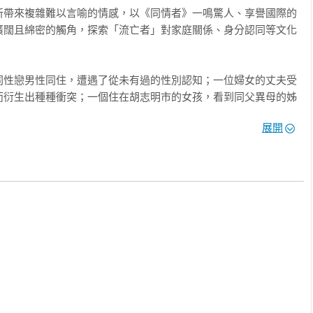
所帶來複雜難以言喻的情感，以《同情者》一鳴驚人、享譽國際的
廣闊且綿密的觸角，探索「流亡者」對家庭關係、身分認同等文化
同性戀男性同住，遭遇了從未有過的性別認知；一位婦女的丈夫受
而衍生出種種衝突；一個住在胡志明市的女孩，看到同父異母的姊
無法完成的夢想；城市裡的越南社群正風風火火地募款資助一批民
展開
乎與友人為此而生嫌隙——這些是流亡者們的日常與非常、美夢與
格局轉而經營珠玉短篇，卻是力道更強、視點更犀利，寫出這群流離
，敏銳深刻的社會觀察加上富含情感的文字表現，讓他在世界文壇
怡（小說家/譯者）、廖雲章（獨立評論@天下頻道總監）
