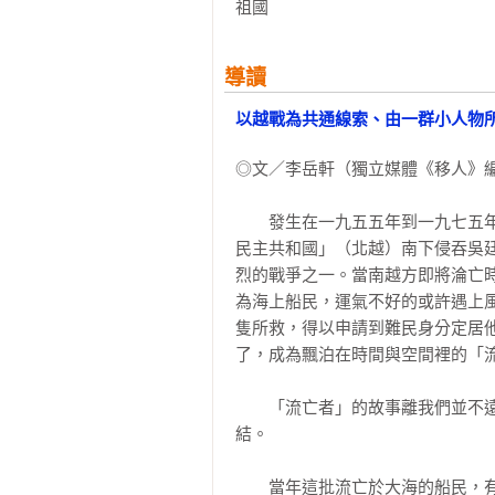
祖國
★ 憤怒而非絕望，妥協而非不切
入讓人難以忘懷的角色中，一本及時
導讀
——《衛報》

以越戰為共通線索、由一群小人物
★ 阮越清談越戰後的越南難民命
情、愛情或民族情感的迷惘，一下
◎文／李岳軒（獨立媒體《移人》編
崇美式主流文化而深感罪惡。《流
的批判，是把大歷史攪碎成鹽巴混入
　　發生在一九五五年到一九七五
——葉佳怡（小說家、譯者）

民主共和國」（北越）南下侵吞吳
烈的戰爭之一。當南越方即將淪亡
★ 阮越清的第一本小說《同情者
為海上船民，運氣不好的或許遇上
們反省現在的世界、直視那些在兩個
隻所救，得以申請到難民身分定居
——胡川安（「故事」網站主編）

了，成為飄泊在時間與空間裡的「流
★ 看完全書後，筆者著實對於阮
　　「流亡者」的故事離我們並不
難民的親身經歷、或許是他以外國
結。

像，無論如何，呈現在我們面前的
了歷經戰亂流亡之後，一群擁有共同
　　當年這批流亡於大海的船民，