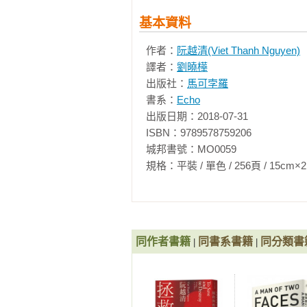
國的「流亡者」，而他的心聲，同時
基本資料
　　有別於在戰後出生、已被共產
作者：
阮越清(Viet Thanh Nguyen)
定居美國「小西貢」等地、每年會
譯者：
劉曉樺
己叫越南人，但他們心中認定的「越
出版社：
馬可孛羅
書系：
Echo
　　《流亡者》正是這樣一部充滿
出版日期：2018-07-31

美國的難民，是以對於這場改變他
ISBN：9789578759206

事構成，每篇故事都至少有一名主
城邦書號：MO0059

的甚至是曾參與戰役的美軍老兵，
規格：平裝 / 單色 / 256頁 / 15cm×21cm   
物、場景、動機展開截然不同的調
絕倫、令人拍案叫絕。

　　第一篇故事〈黑眼婦人〉中，
似平凡，但有時到了晚上卻不得安
同作者書籍
同書系書籍
同分類書
|
|
本半信半疑的女兒最後也在某天晚
時所搭的船有深深的關聯……

　　第二篇故事〈第三者〉中，越