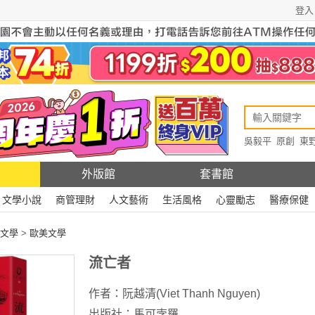
登入
吳毅平
原創
東
原創
Rewire
外版館
套書館
文學小說
商管理財
人文藝術
生活風格
心靈勵志
醫療保健
文學
>
歐美文學
流亡者
作者：
阮越清(Viet Thanh Nguyen)
出版社：
馬可孛羅