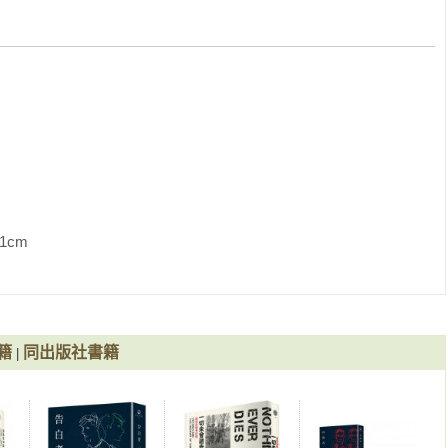
也是本書《流亡者》中每一篇故事裡的角色的心聲。

黨灌輸忠貞愛黨觀念的越南本土新一代而言，《流亡者》書中那群
固定穿著南越軍服上街遊行的越南船民及其後代，雖然同樣稱呼自
南」恐怕跟阮神父一樣，逐漸消逝於歷史洪流中。

淡淡惆悵的作品，作者阮越清同樣是在越戰戰火中跟隨父母逃亡到
人生的戰役有著諸多體認。《流亡者》由八篇各一萬多字的短篇故
要角色與越戰有所關聯，有趣的是這些角色未必都是越南難民，有
因此這八篇故事雖然都以越戰為共通線索，但分別以完全不同的人
             
性，透過阮越清高超的文筆及戲劇手法，讓八篇故事的劇情都精采
以一對曾經身為船民的越南母女為主角，她們定居美國後的生活看
寧，貌似具有陰陽眼體質的母親一直堅持在家中看到「鬼魂」，原
籍
同出版社書籍
|
上看到鬼魂的存在，最後她們發現，原來這個鬼魂與當年她們逃難
南難民「廉」在一位好心白人派瑞許的資助下，來到他位於舊金山