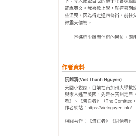
共的他在一九七九年與家人一起搭
幸運地在漂流三十六小時後就被救
神職人員），之後透過教會引介前
灣服務至今。

　　或許是當年在海上搏命、磨練
氣凜然，來到臺灣後他看不慣外勞
偶辦公室」，時常率領被壓迫的同
但對弱勢者來說他是不折不扣的現代
作者資料
　　令人好奇的是，雖然阮神父在
阮越清(Viet Thanh Nguyen)
年，他是否曾動念返回久違的故鄉生
美國小説家，目前在南加州大學教授
與家人逃至美國，先是在賓州定居
　　阮神父淡淡回答：「十多年前
者》、《告白者》（The Comitte
跟我認識的越南不一樣了，沒多久我
作者網站：https://vietnguyen.info/

　　「除非共產黨離開，不然這輩子
相關著作：《流亡者》《同情者》
　　不是回不去，而是不願回去，