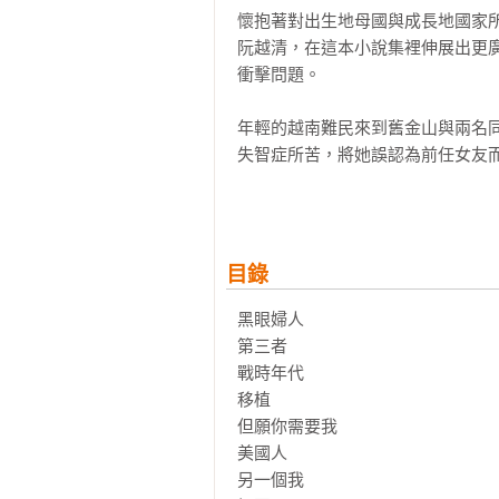
懷抱著對出生地母國與成長地國家
阮越清，在這本小說集裡伸展出更
衝擊問題。

年輕的越南難民來到舊金山與兩名
失智症所苦，將她誤認為前任女友
姊從美國歸來，完成了她一輩子都
兵反攻祖國，經營小商店的母親似
碎夢、打擊與衝擊。

目錄
阮越清自《同情者》25萬字篇幅
失所的人們如何適應新生活的鬥爭
黑眼婦人

持續受到高度關注與討論。

第三者

戰時年代

▍各界好評
移植

但願你需要我

胡川安（「故事」網站主編）、葉佳
美國人

——同聲推薦

另一個我
