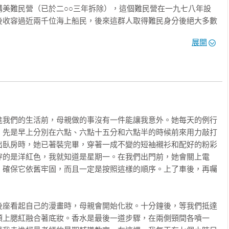
總監）

講美難民營（已於二○○三年拆除），這個難民營在一九七八年設
後收容過近兩千位海上船民，後來這群人取得難民身分後絕大多數
為陰影；只有跟過去和解，才能全心投入新生活。這也許是阮越清通
臺灣環境的，願意留下來結婚生子、融入社會。

界上所有避難者的找到新家之路。　

展開
學語文學系教師）
講美村尋訪到一位陳氏娣女士，她正是自願留居澎湖的越南船民之
，似乎不願再回想起那段成為「流亡者」的陳年舊事，現今她已落
拒我的採訪。

灣人不只我一個，紀錄片導演劉吉雄，經由一段十分超現實的「託
除前趕往當地，為建物留下最後的影像紀錄。此後劉吉雄便開始投入
攝《例外之地：台灣海峽之澎湖越南難民營》一片，這部片仍在持
版本於許多地方播映過。

群在海上被拯救、四散到世界各地生活的越南船民，也有人在命運
地，目前於桃園市八德區聖母升天堂服務的阮文雄神父，就是其中
平綏省（今平順省）的阮文雄，政權變天時他才剛滿十九歲，堅決反