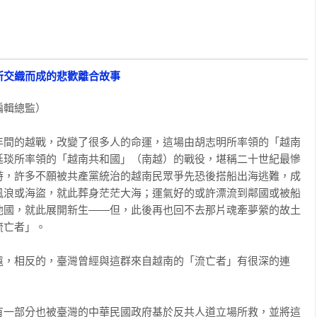
實際的渴望，發自內心的幽默不是用來削弱任何人，阮越清將生命注
到來的書。　

所交織而成的悲歡離合故事
運，同時透過這些命運側照當代美國的文化景觀。我讀著這些關於親
子以為我和主角同樣身為邊緣人而出現共鳴，一下子又因為偶爾推
輯總監）

亡者》迷惘又幹練，誠懇又尖銳，是繼《同情者》之後一種更私密
你日常餐食的精細手工藝。　

年間的越戰，改變了很多人的命運，這場由胡志明所率領的「越南
廷琰所率領的「越南共和國」（南越）的戰役，堪稱二十世紀最慘
時，許多不願被共產黨統治的越南民眾爭先恐後搭船出海逃難，成
》帶我們走向記憶與歷史的戰爭；這本短篇小說集《流亡者》則讓我
風浪或海盜，就此葬身茫茫大海；運氣好的或許漂流到鄰國或被船
世界中掙扎的人們。　

他國，就此展開新生——但，此後再也回不去那片魂牽夢縈的故土
亡者」。

越清是如何「生」出這些故事素材感到好奇，或許是他曾經身為戰爭
遠，相反的，臺灣曾經與這群來自越南的「流亡者」有很深的連
人身分融入美國社會所發生的衝突、或許單純來自他天馬行空的想
《流亡者》的確是本一翻開便引人入勝、欲罷不能的傑作，也呈現
創傷記憶的小人物所交織出的悲歡離合故事。　

有一部分也被臺灣的中華民國政府基於反共人道立場所救，並將這