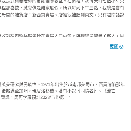
乘小船逃離故鄉，相較於其他命喪大海的同胞們，他與家人搭的船
，阮文雄被送到日本的難民營並取得居留資格（並在當地立志成為
往澳洲就讀神學院，受訓完取得神父資格，一九九一年被派駐到臺
出勇者無懼的氣魄，個頭不高、外型十分斯文的阮神父講起話來正
仲介業者長期剝削越南移工，主動站出來成立「天主教越南外勞配
展開
胞向仲介業者及越南駐臺辦事處抗爭，既得利益者對他恨之入骨，
英雄。

臺灣是令人欽佩的人權鬥士，但從一九七九年離開越南至今已四十
活？

英美研究與民族性。1971年出生於越南邦美蜀市，西貢淪陷那年
，後搬遷至加州，現居洛杉磯。著有小說《同情者》、《流亡
有回去過一次，但那次的感覺很不舒服，共產黨統治下的越南已經
d，暫譯，馬可孛羅預計2023年出版）。

就返回臺灣。

我不會想再回越南生活。」

這是阮神父為他的漂泊人生所下的註解，他這一生註定成為沒有祖