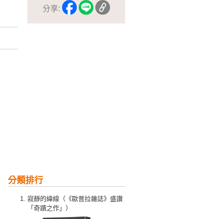
分享:
分類排行
寂靜的緯線（《歐普拉雜誌》盛讚
「奇蹟之作」）