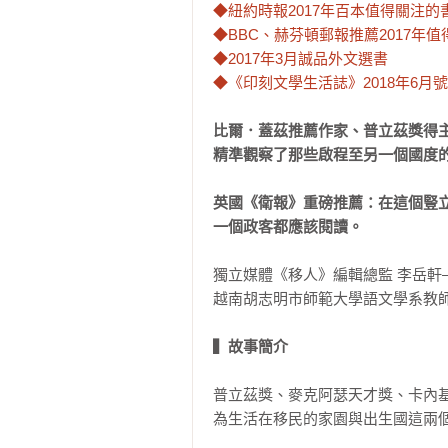
◆紐約時報2017年百本值得關注的書
◆BBC、赫芬頓郵報推薦2017年值
◆2017年3月誠品外文選書

◆《印刻文學生活誌》2018年6
比爾．蓋茲推薦作家、普立茲獎得主
精準觀察了那些啟程至另一個國度的
英國《衛報》重磅推薦：在這個豎
一個政客都應該閱讀。
獨立媒體《移人》編輯總監 李岳軒
越南胡志明市師範大學語文學系教師
▍故事簡介
普立茲獎、麥克阿瑟天才獎、卡內基
為生活在移民的家園與出生國這兩個