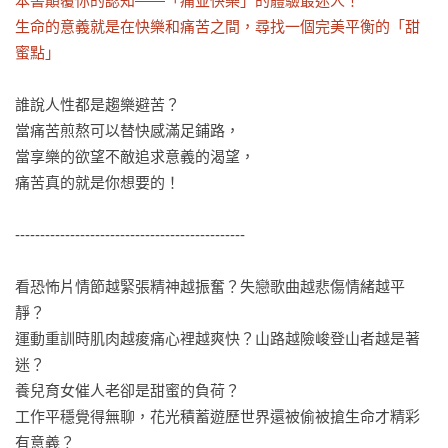
本書顛覆你的認知——「痛並快樂」的體驗最迷人！

生命的意義就是在快樂和痛苦之間，尋找一個完美平衡的「甜
蜜點」
誰說人性都是趨樂避苦？

當痛苦煎熬可以替快感滿足鋪路，

當享樂的欲望不敵追求意義的渴望，

痛苦真的就是你想要的！

----------------------------------------------

看恐怖片情節越緊張精神越振奮？失戀歌曲越悲傷情緒越平
靜？

運動重訓時肌肉越痠痛心裡越爽快？山路越險峻登山者越是著
迷？

養兒育女催人老卻是甜蜜的負荷？

工作平穩覺得無聊，花光積蓄遊歷世界還被偷被搶生命才精彩
有意義？
