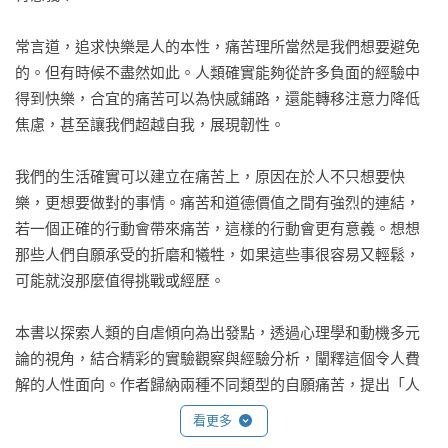
常言道，追求快樂是人的本性，痛苦理所當然是我們想要避免
的。但有時候不盡然如此。人類確實能夠從許多負面的經驗中
得到快樂，合宜的痛苦可以為快感鋪路，還能轉移注意力降低
焦慮，甚至讓我們超越自我，展現韌性。

我們的生活確實可以建立在痛苦上，原因在於人不只想要快
樂，更想要做對的事情。痛苦和道德價值之間有強烈的連結，
若一個正確的行動會帶來痛苦，這樣的行動會更有意義。想想
那些人們自願承受的折磨和犧牲，如果這些事很容易又輕鬆，
可能就沒那麼值得挑戰或經歷。

本書以探索人類的自虐傾向為出發點，透過心理學和動機多元
論的視角，結合精彩的實驗觀察與經驗分析，闡釋這個令人費
解的人性面向。作者歸納兩種不同類型的自願痛苦，提出「人
如何從負面經驗中得到快樂」的生動論述：為了追尋更大的愉
看更多
悅而受苦；以及為了追尋生命意義而受苦。
