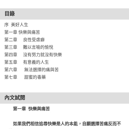
作者主張，在快樂和痛苦之間，有一個完美平衡的「甜蜜
目錄
點」，那種苦中帶樂的體驗讓人神往，還能促進人與人的連
序  美好人生

結、作為社群團結和愛的來源、反映心靈深處的感受。而理解
第一章 快樂與痛苦

痛苦，思考什麼能帶給我們愉悅和滿足，我們會更正確地認識
第二章     良性受虐癖

自己，更能夠掌控自己的生活。

第三章     難以言喻的愉悅

第四章     沒有努力就沒有快樂

第五章     有意義的人生

☆挑戰你對美好生活的想像。絲絲入扣，條分縷析，保羅．布
第六章      無法選擇的痛與苦

倫為痛苦與快樂的關係做了迷人的論證，替毒性正能量注入令
第七章      甜蜜的毒藥
人振奮的解藥。

——紐約時報暢銷作家亞當．格蘭特Adam Grant

內文試閱
☆保羅．布倫總是可以顛覆你對於人性的假設。這一次他探究
第一章  快樂與痛苦

人的痛苦與快樂，提出永恆的大哉問：生命的意義是什麼？別
錯過這本博學又具說服力的書。

　　如果我們相信追尋快樂是人的本能，自願選擇苦痛反而不
——報暢銷作家蘇珊．坎恩Susan Cain
