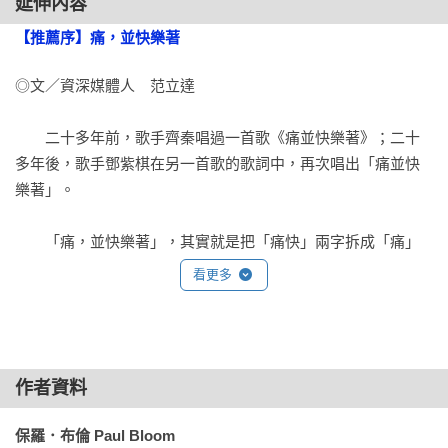
延伸內容
才點進去，就看見當天精選照片是「穿指貫骨的訂書針」，一
【推薦序】痛，並快樂著
想到就渾身虛脫，視線趕快轉到別的地方。）

◎文／資深媒體人　范立達

　　也許你就喜歡這種東西，剛才已經放下書本，上Netflix或
Reddit搜尋我說的電影。又或者你和我一樣，這方面心靈比較脆
　　二十多年前，歌手齊秦唱過一首歌《痛並快樂著》；二十
弱一些。但無論如何，所有人都對負面體驗有些胃口，譬如我
多年後，歌手鄧紫棋在另一首歌的歌詞中，再次唱出「痛並快
也喜歡《黑道家族》、《絕命毒師》、《冰與火之歌：權力遊
樂著」。

戲》這些戲劇作品，內容涉及暴力，出現性侵、謀殺、凌虐的
橋段，描述各式各樣痛苦失落的情境。即便如此我還是很沉
　　「痛，並快樂著」，其實就是把「痛快」兩字拆成「痛」
迷，也相信大家都一樣，縱使厭惡暴力，也可能被哀愁之類其
和「快」，再予演繹，讓一個已經用到太過氾濫，幾乎隨處可
看更多
他氛圍打動。

見卻又毫不上心的詞彙，從此有了新的生命，也讓說者與聽
者，都有了新的感受。

　　喜歡怎樣的痛苦、需要多大的強度都因人而異。像我喜歡
很辣的咖哩和雲霄飛車，但熱水澡就覺得不必太燙。長跑也沒
　　表面看來，「痛苦」與「快樂」是反義詞。詞性互斥的兩
問題。但虐戀？這問題似乎太私人了點兒。總之，撇開個體差
作者資料
個字詞，應該不能組合在一起。但，我們不是常說喜極而泣
異，人皆受到痛苦的誘惑。

嗎？不也見過怒極反笑嗎？情緒飽滿到最高點時，釋放出來的
保羅．布倫 Paul Bloom