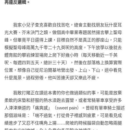
再違反邏輯。
☆一段引人發噱的思辨旅程，探究快樂最令人好奇的部分。書
中有許多逗人的例證你會忍不住想要跟朋友分享，保羅．布倫
　　我家小兒子查克喜歡自找苦吃，總會主動找朋友玩什麼耳
為人類這個物種最奇怪的愉悅形式提供了趣味和理論兼具的說
光大賽、芥末決鬥之類，做個高中畢業專題居然揚言攀上聖母
明。這本書絕對可以打中你。

峰。但畢竟平日還得上課，目標自然不是真正的那座山，只能
——耶魯大學心理學教授羅莉．桑托斯 Laurie Santos

模擬聖母峰兩萬九千零二十九英呎的高度，下午放學以後就去
體育館的攀岩練習場爬上爬下好幾小時（每天移動近一千英
☆保羅．布倫對洞察人性的悖論別具天賦，提出深刻又充分的
呎、每週四到五天，總計三十天），然後在部落格上換算實際
解釋。在這本引人入勝的書中他再展長才，這次主題是令人費
位置，想像自己從尼泊爾基地營出發、上山、下山，途中看見
解的自虐傾向。

什麼風景。過程勞倦，他叫苦連天卻又樂此不疲。

——哈佛大學心理學教授史迪芬．平克Steven Pinker

　　我敢打賭正在讀這本書的你也做過類似的事，可能是放棄
☆獨創、有趣、鞭辟入裡。保羅．布倫對於人為什麼有時候會
柔軟的床墊和舒服的熱水澡跑去露營，或者常騎單車享受許多
尋求悲傷、恐懼與痛苦的論述，讀來讓人興味盎然。拿起你的
人津津樂道的「痛爽感」（sweet pain）。曾經有單車騎士描述
螢光筆，排開時間，因為一旦打開這本書，你就無法放下它。

那個滋味是：「喘不過氣，打從骨子裡感到疲累，可是看見成
——哈佛大學心理學教授丹尼爾．吉爾伯特Daniel Gilbert

績進步了又忍不住嘴角上揚……爬坡的時候腦袋自動忽略兩腿