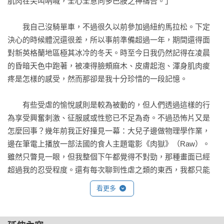
肌肉在尖叫吶喊，全心全意向多巴胺之神禱告。」

☆優美的文筆和清晰的論證，讓人聯想到麥可．桑德爾和瑪
莎．納思邦。對於辛苦和磨難如何帶來快樂論據確鑿。

　　我自己沒騎單車，不過很久以前參加過紐約馬拉松。下定
——柯克斯書評Kirkus Reviews

決心的時候體況還很差，所以事前準備超過一年，期間還得面
對新英格蘭地區極其冰冷的冬天。時至今日我仍然記得在凌晨
☆寫得跟說的一樣精彩，讓人想要一探究竟……好讀又好懂，
的昏暗天色中跑著，被凍得臉頰麻木、皮膚起泡、渾身肌肉痠
回味無窮。

疼是怎樣的感受，然而那卻是我十分珍惜的一段記憶。

——哈潑雜誌Harpers Magazine
　　有些受虐的愉悅感則是較為被動的，但人們透過這樣的行
為享受興奮刺激、征服感或性慾已不足為奇。不過恐怖片又是
怎麼回事？幾年前我正好撞見一幕：大兒子邊做物理學作業，
邊在筆電上播放一部法國的食人主題電影《肉獄》（Raw）。
雖然只瞥見一眼，但我整個下午都覺得不對勁，那種畫面已經
超過我的忍受程度。還有每次聊到性虐之類的東西，我都只能
仰賴二手轉述。

看更多
　　（後來大兒子還興高采烈介紹我看Reddit上一個叫做
r/wince的討論區，如其名看了會讓人忍不住臉部肌肉抽搐。我