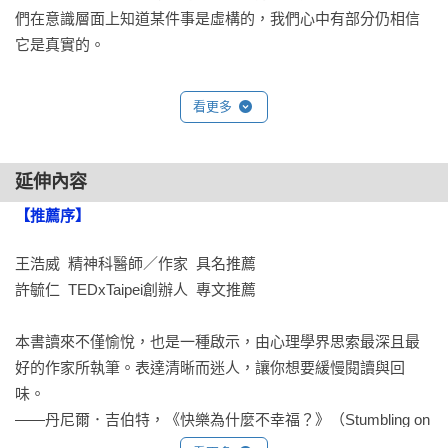
們在意識層面上知道某件事是虛構的，我們心中有部分仍相信
它是真實的。

Chapter 7 安全與痛苦

看更多
小說的人物發生壞事時，讀者會憂心不安，想像事件好像真實
發生一樣。可是現實的我們是安全的。我們在他人的痛苦與死
亡中得到快樂。

延伸內容
【推薦序】
Chapter 8 快樂為何重要

想像不存在的世界，是人類的力量。它讓小說與藝術成為可
王浩威  精神科醫師／作家  具名推薦

能，也讓科學與宗教成為可能。想像同時帶來說謊及誘惑。這
許毓仁  TEDxTaipei創辦人  專文推薦

些都是我們現代生活核心的快樂。

本書讀來不僅愉悅，也是一種啟示，由心理學界思索最深且最
註釋

好的作家所執筆。表達清晰而迷人，讓你想要緩慢閱讀與回
參考文獻
味。

——丹尼爾．吉伯特，《快樂為什麼不幸福？》（Stumbling on 
Happiness）作者
