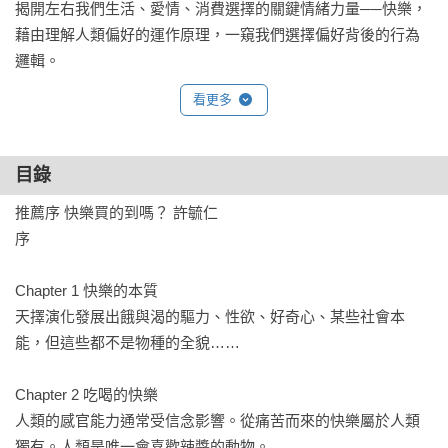
揭開左右我們生活、愛情、消費選擇的關鍵情緒力量──快樂，

藉由理解人類偏好的運作原理，一窺我們選擇偏好背後的行為
邏輯。
看更多
目錄
推薦序 快樂買的到嗎？ 許毓仁

序

Chapter 1 快樂的本質

天擇演化發展出餓與渴的驅力、性欲、好奇心、某些社會本
能，但這些都不是物種的全貌……

Chapter 2 吃喝的快樂

人類的感官能力通常受信念影響。從痛苦而來的快樂屬於人類
獨有。人類是唯一會喜歡辣醬的動物。
