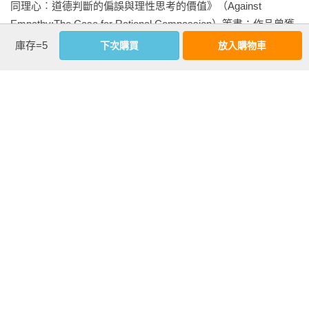
同理心︰道德判斷的偏誤與理性思考的價值》（Against 
令我們如此感動，是我讀過的最佳討論之一。

Empathy:The Case for Rational Compassion）等書；作品曾獲
——丹尼爾．列維廷，《迷戀音樂的腦》（This Is Your Brain 
頒美國出版商協會（Association of American Publishers）優等
庫存=5
下次購買
放入購物車
on Music: The Science of a Human Obsession）

獎，以及美國心理學會伊蓮娜‧麥考比獎（Eleanor Maccoby 
Award）「發展心理學最佳書籍」。

在這本極具說服力與煽動性的書中，保羅．布倫帶我們進入快
樂的弔詭裡，探索一切事物，從食人到畢卡索再到宜家家具。
結果，令人愉快的巧合就是，這是以一種愉快的方式來了解人
相關著作：《失控的同理心︰道德判斷的偏誤與理性思考的價
類心智。

值》《香醇的紅酒比較貴，還是昂貴的紅酒比較香？從食物、
——喬納．雷勒，《大腦決策手冊》（How We Decide）作者

性、消費、藝術看人類的選擇偏好，破解快樂背後的行為心
理》
相信就連研究快樂的大師佛洛伊德也會贊同這本書的論點。

——時代雜誌（Time）
看更多
基本資料