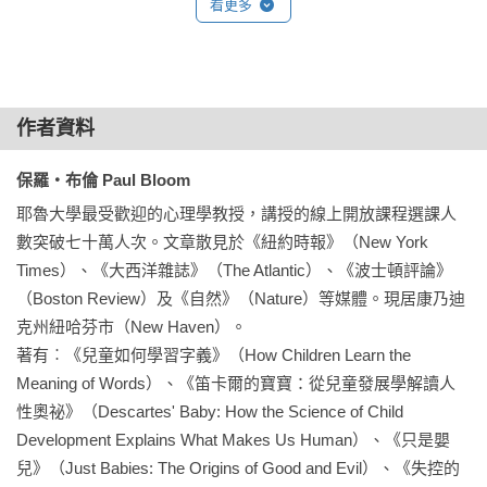
看更多
跟隨快樂的腳步，布倫帶我們穿越人類奇異的動物園。在旅途
的終點，「我們體內的魔力」開始有了意義。這本書是一顆珍
珠，一部絕美與有價值的作品，以一個簡單的真理為中心而發
作者資料
展起來：我們是本質主義者，注意看不見的秩序。

——強納森．海德特，《快樂假說：在古老智慧中發現現代真
保羅‧布倫 Paul Bloom
理》（The Happiness Hypothesis：Finding Modern Truth in 
耶魯大學最受歡迎的心理學教授，講授的線上開放課程選課人
Ancient Wisdom）作者

數突破七十萬人次。文章散見於《紐約時報》（New York 
Times）、《大西洋雜誌》（The Atlantic）、《波士頓評論》
保羅．布倫位居今日心智科學中造詣最深、條理最分明的作者
（Boston Review）及《自然》（Nature）等媒體。現居康乃迪
群之列。他有本領提出心智生活的真正嶄新見解——是你尚未
克州紐哈芬市（New Haven）。

聽過或沒想過的——並且透過生動的實例與清楚的解釋，讓它
著有︰《兒童如何學習字義》（How Children Learn the 
們像是第二天性一樣。

Meaning of Words）、《笛卡爾的寶寶：從兒童發展學解讀人
——史迪芬．平克，《心智如何運作》（How the Mind 
性奧祕》（Descartes' Baby: How the Science of Child 
Works）作者

Development Explains What Makes Us Human）、《只是嬰
兒》（Just Babies: The Origins of Good and Evil）、《失控的
本書探討藝術為何令人快樂、為何對我們很重要，以及它為何