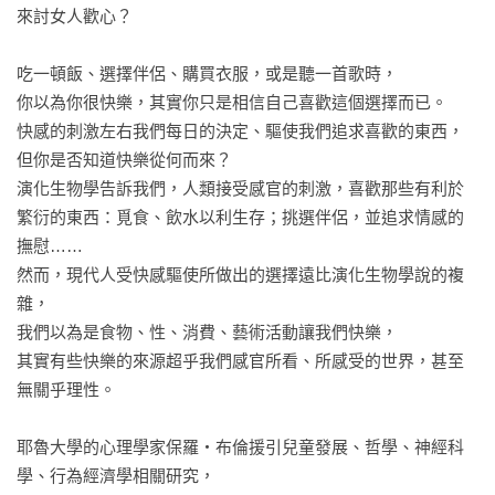
來討女人歡心？

吃一頓飯、選擇伴侶、購買衣服，或是聽一首歌時，

你以為你很快樂，其實你只是相信自己喜歡這個選擇而已。

快感的刺激左右我們每日的決定、驅使我們追求喜歡的東西，
但你是否知道快樂從何而來？

演化生物學告訴我們，人類接受感官的刺激，喜歡那些有利於
繁衍的東西：覓食、飲水以利生存；挑選伴侶，並追求情感的
撫慰……

然而，現代人受快感驅使所做出的選擇遠比演化生物學說的複
雜，

我們以為是食物、性、消費、藝術活動讓我們快樂，

其實有些快樂的來源超乎我們感官所看、所感受的世界，甚至
無關乎理性。

耶魯大學的心理學家保羅‧布倫援引兒童發展、哲學、神經科
學、行為經濟學相關研究，
