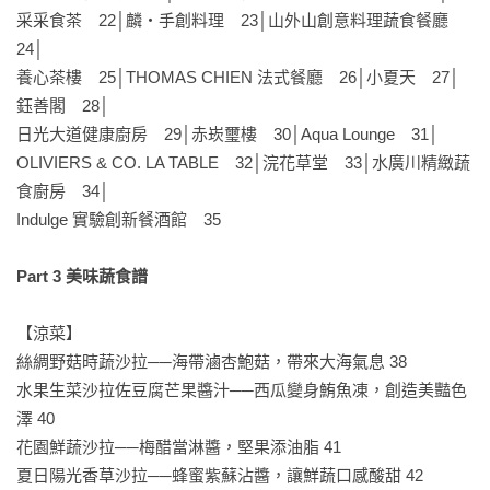
采采食茶　22│麟‧手創料理　23│山外山創意料理蔬食餐廳　
24│

養心茶樓　25│THOMAS CHIEN 法式餐廳　26│小夏天　27│
鈺善閣　28│

日光大道健康廚房　29│赤崁璽樓　30│Aqua Lounge　31│

OLIVIERS & CO. LA TABLE　32│浣花草堂　33│水廣川精緻蔬
食廚房　34│

Indulge 實驗創新餐酒館　35

Part 3 美味蔬食譜
【涼菜】

絲綢野菇時蔬沙拉──海帶滷杏鮑菇，帶來大海氣息 38

水果生菜沙拉佐豆腐芒果醬汁──西瓜變身鮪魚凍，創造美豔色
澤 40

花園鮮蔬沙拉──梅醋當淋醬，堅果添油脂 41

夏日陽光香草沙拉──蜂蜜紫蘇沾醬，讓鮮蔬口感酸甜 42
