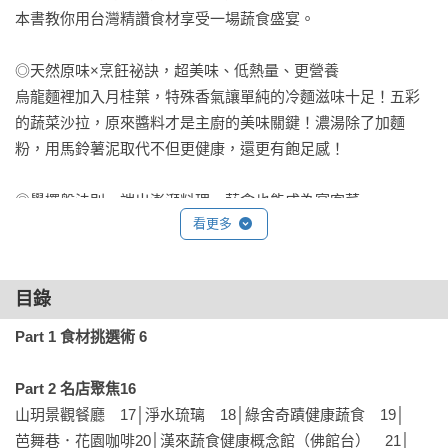
本書教你用台灣精讚食材享受一場蔬食盛宴。

◎天然原味×烹飪祕訣，超美味、低熱量、更營養　　

烏龍麵裡加入月桂葉，特殊香氣讓單純的冷麵滋味十足！五彩
的蔬菜沙拉，原來醬料才是主廚的美味關鍵！濃湯除了加麵
粉，用馬鈴薯泥取代不但更健康，還更有飽足感！

◎學擺盤法則，端出澎湃料理，蔬食也能成為宴客菜

看更多
將芒果打成泥，擺上草莓、薄荷葉，食材的天然顏色，就是擺
盤的基本！除了以醬汁畫盤，運用插花技巧，食材葉片也可以
呈現華麗的視覺效果！學會餐廳擺盤技法，蔬食料理也能端上
目錄
檯面。

Part 1 食材挑選術 6
※本書食譜含全素料理與部分奶蛋素料理，頁面上以標示註
記。

Part 2 名店聚焦16
※暢銷改版，原書名《日日料理蔬：名店主廚教你做!豐富感蔬
山玥景觀餐廳　17│淨水琉璃　18│綠舍奇蹟健康蔬食　19│

食譜102道》
芭舞巷．花園咖啡20│漢來蔬食健康概念館（佛館台）　21│
