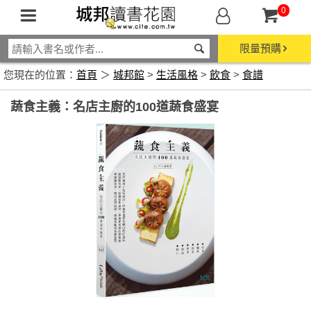
0
限量預購
您現在的位置：
首頁
＞
城邦館
>
生活風格
>
飲食
>
食譜
蔬食主義：名店主廚的100道蔬食盛宴