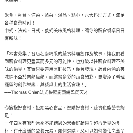
米食、麵食、涼菜、熱菜、湯品、點心，六大料理方式，滿足
各種食慾時刻！

中式、法式、日式、義式美味風格料理，讓你的蔬食餐桌日日
有新味！

「本書蒐集了各店名廚精采的蔬食料理創作及故事，讓我們看
到蔬食料理更豐富而多元的可能性，也打破以往蔬食料理不美
味的偏見。其實只要善用烹飪技巧，你會發現，蔬食內涵的美
味絕不亞於肉類魚類，而繽紛多彩的蔬食顏彩，更增添了料理
擺盤的創作樂趣，與餐桌上的生活食趣！」

──Thomas Chien法式餐廳廚藝總監簡天才

◎擁抱好食材、拒絕黑心食品，選購好食材，蔬食也能營養飽
足！

一年四季有哪些當季不能錯過的營養好蔬果？超市常見的食
材，有什麼樣的營養元素，如何選購，又可以如何變化烹煮？