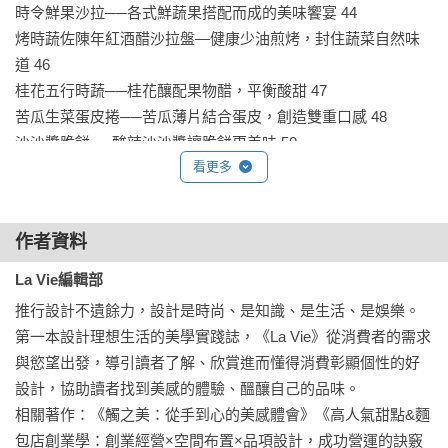
時令鮮果沙拉──各式鮮蔬果搭配而成的美味饗宴 44

烤時蔬佐陳年紅酒醋沙拉盤—健康少油煎烤，封住蔬菜自然味
道 46

桂花五行時蔬──桂花釀配果物醋，平衡酸甜 47

苦瓜生菜蛋皮捲──苦瓜薄片結合蛋皮，創造雙重口感 48

沙沙醬脆餅──酸辣沙沙醬讓脆餅更美味 50

看更多
蝦仁鮪魚洋芋磚──洋芋泥配綠蘆筍，綿密中帶有脆度 52

紫蘇花穗三盛合──醋、鍋粑、豆腐組成的美味三重奏 54

和風黑芝麻豆腐──芝麻成主角，豆腐變時尚 56

作者資料
和風花生豆腐──青海苔搭豆腐，帶出潮汐大海味 58

彩椒繽紛豆腐──彩椒當食器，豆腐變繽紛 59

La Vie編輯部
泰式椒麻積──馬鈴薯淋泰式醬汁，爽脆酸甜 60

推行設計不遺餘力，設計是時尚、是知識、是生活、是娛樂。
玉葉吉祥鬆──筍丁加素火腿，蔬食界的生菜蝦鬆 62

第一本設計理想生活的美學實踐誌，《La Vie》從消費者的需求
唐草豆腐──白蘿蔔絲加在來米，打造另類豆腐風情 64

與慾望出發，導引讀者了解、欣賞進而懂得消費彰顯個性的好
私藏手工日式泡菜──高麗菜製泡菜，美味抗氧化 65

設計，協助讀者找到美感的體驗、醞釀自己的品味。

相關著作：《觸之美：從手到心的美感體會》《高人氣甜點&麵
【米食】

包店創業學：創業經營×空間布置×品項設計，成功營運的訣竅