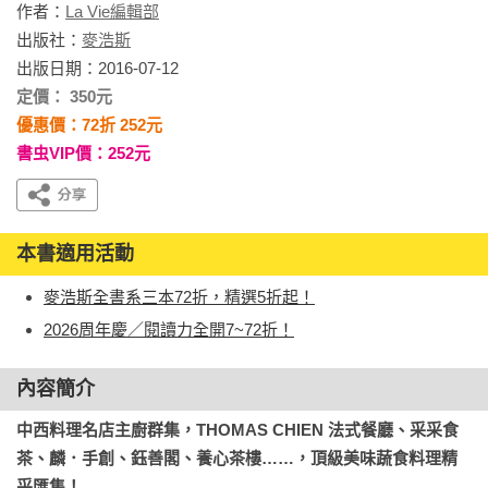
作者：
La Vie編輯部
出版社：
麥浩斯
出版日期：2016-07-12
定價： 350元
優惠價：72折 252元
書虫VIP價：252元
本書適用活動
麥浩斯全書系三本72折，精選5折起！
2026周年慶／閱讀力全開7~72折！
內容簡介
中西料理名店主廚群集，THOMAS CHIEN 法式餐廳、采采食
茶、麟．手創、鈺善閣、養心茶樓……，頂級美味蔬食料理精
采匯集！