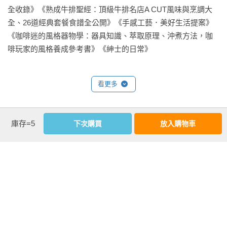
滿足──蔬菜高湯熬粥，意猶未盡的魔力 68

全收錄》《熟成牛排聖經：頂級牛排名店A CUT風味與烹調大
番紅花甜豆燉飯──燉飯加番紅花，創造高雅香氣 70

全、26道經典套餐食譜全公開》《手感工藝．美好生活提案》
黑松露蘑菇燉飯──野菌的最佳搭檔，黑松露香氣繚繞 72

《咖啡迷的風格器物學：器具知識、萃取原理、沖煮方法，咖
松露什錦燉飯──松露醬搭時蔬，提升燉飯質感 74

啡玩家的風格養成參考書》《紳士的日常》
懷舊米茄牛蒡卷──牛蒡炒香，蔬食版豬油拌飯現身 76

薑黃檸香蔬菜拌炒飯──新鮮薑黃拌時蔬，異國風味飄香 78

黃金蛋炒飯──豆皮代替蛋，美味又健康 80

看更多
日式蒲燒鰻飯──豆包、洋芋製素鰻，以海苔提出大海的味道 82

創意壽司──蘿蔓包進壽司，口感爽脆清甜 84

基本資料
什錦蔬菜清香米飯──以純正黑麻油為米飯添靈魂 86

庫存=5
下次購買
放入購物車
鮮採米丸子──胡麻油提味，讓飯更美味 88

作者：
La Vie編輯部
光仙子蔬菜飯糰──紫蘇葉搭蔬菜，創造和風感飯糰 90

出版社：
麥浩斯
城邦書號：1GV019X

【麵食】

ISBN：9789864081813

托斯卡尼雪裡紅手工義大利麵──雪裡紅搭義大利麵，風味獨具 
出版日期：2016-07-12

94

書系：
Cuisine
時蔬麵疙瘩──櫛瓜與麵疙瘩合奏的交響曲 96

規格：平裝 / 全彩 / 208頁 / 16.8cm×23cm                