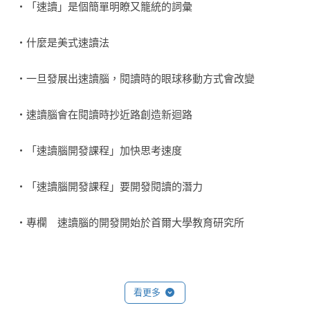
  ‧「速讀」是個簡單明瞭又籠統的詞彙
◎第一章
我們每個人都擁有潛在的閱讀能力，本章會以作者開班授課所
  ‧什麼是美式速讀法
教授的「速讀腦開發課程」做說明，並請我們的學員分享自身
經驗，好讓讀者們對這樣的能力有更深的認識。

  ‧一旦發展出速讀腦，閱讀時的眼球移動方式會改變
◎第二章與第三章
  ‧速讀腦會在閱讀時抄近路創造新迴路
想要充分發揮與生俱來的閱讀能力，得從「飲食生活」與「基
本讀解能力」兩個面向著手。這兩章要教大家在日常生活中怎
  ‧「速讀腦開發課程」加快思考速度
麼做，好奠定開發潛在閱讀能力的基礎。

  ‧「速讀腦開發課程」要開發閱讀的潛力
◎第四章
本章將基本閱讀能力細分成十個項目，逐一說明，提醒讀者們
  ‧專欄　速讀腦的開發開始於首爾大學教育研究所
平常閱讀時應該留意哪些地方。

◎第五章
如果你讀某本書不是出於興趣、為了欣賞，而是要從中找出必
看更多
◎第二章　培養可以專心讀書的體力
要資訊，「快讀技巧」可以派上用場。我會在這章跟各位解說