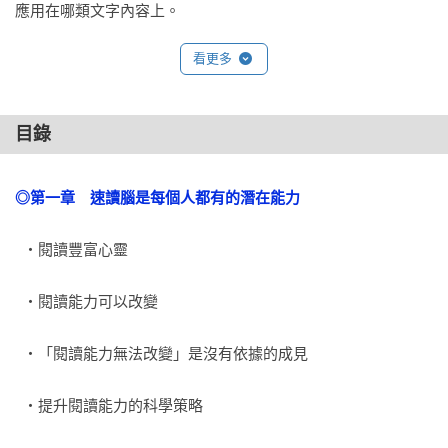
應用在哪類文字內容上。

看更多
而速讀能力，其實更關係著：
意識與身體適當的使用方法，一旦懂得怎麼用，不只讀書速度
會變快，還能極致發揮你其他方面的能力。

目錄
意識與身體怎麼用才對 
找出你的飲食生活缺點、培養生活體力，這樣，你才有足夠專
◎第一章　速讀腦是每個人都有的潛在能力
注力多讀書、多體驗、仔細傾聽、培養穩定性，增進「正確理
解的能力」能提升「快速理解的能力」，大腦產生新迴路，思
  ‧閱讀豐富心靈
考及閱讀習慣統統改變，連其他潛力都發揮出來，生活更圓
滿！

  ‧閱讀能力可以改變
你是否因工作、課業需要，得在短時間閱讀大量文字？

  ‧「閱讀能力無法改變」是沒有依據的成見
打開本書讓作者帶你走「適當捷徑」！

  ‧提升閱讀能力的科學策略
【精采內容】