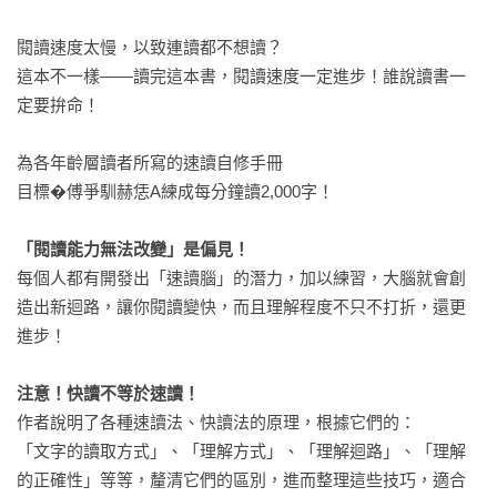
閱讀速度太慢，以致連讀都不想讀？

這本不一樣——讀完這本書，閱讀速度一定進步！誰說讀書一
定要拚命！

為各年齡層讀者所寫的速讀自修手冊

目標�傅爭馴赫恁A練成每分鐘讀2,000字！

「閱讀能力無法改變」是偏見！
每個人都有開發出「速讀腦」的潛力，加以練習，大腦就會創
造出新迴路，讓你閱讀變快，而且理解程度不只不打折，還更
進步！

注意！快讀不等於速讀！
作者說明了各種速讀法、快讀法的原理，根據它們的：

「文字的讀取方式」、「理解方式」、「理解迴路」、「理解
的正確性」等等，釐清它們的區別，進而整理這些技巧，適合