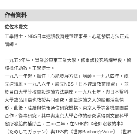
快讀技巧的相關訣竅。

  ‧增強生活體力
作者資料
你可以把各章視為獨立內容跳著讀，但是首先要能區分「快
  ‧腦部活動靠身體支持
佐佐木豊文
讀」與「速讀」。第三章開頭我解釋了「快讀」和「速讀」有
工學博士、NBS日本速讀教育連盟理事長、心能發展方法正式
什麼差異，培養快讀技巧之前請先讀過那部分。

  ‧培養能夠專心閱讀的體力
講師。

【本書適合】
  ‧能力的開發從改善飲食生活開始
一九五○年生，畢業於東京工業大學，修畢該校究所課程後，留
◎就連一讀書就想睡的人，不跳著讀也能夠提升閱讀速度三
該擔任助教。工學博士。

倍！

  ‧重新檢視飲食生活要少吃甜食
一九八一年起，擔任「心能發展方法」講師。一九八四年，成
◎光是讀這本書，就能夠做到「速讀腦開發」，增進閱讀速
立速讀班。一九八六年，設立NBS「日本速讀教育聯盟」，並
度。

  ‧牛奶不是完美食物
於目白大學等校開設速讀方法講座。一九八七年，與日本醫科
◎「依序」而「快速」地讀過所有文字的速讀腦開發計畫。

大學故品川嘉也教授共同研究，測量速讀之人的腦部活動情
◎認為讀書很麻煩的你，倘若知道意識和身體原本的「使用之
形。此後，陸續與情報通信研究機構、東京大學等各機關團體
道」，讀書速度提升是遲早的事。
合作，從事研究，其中與東京大學合作的研究還得到文部科學
◎第三章　十二萬分地發揮現在已經有的閱讀能力
省所發給的補助金。二○○二年，在NHK的《老師沒教的事》
（ためしてガッテン）與TBS的《世界Baribari☆Value》（世界
  ‧閱讀能力關係著兩個要素