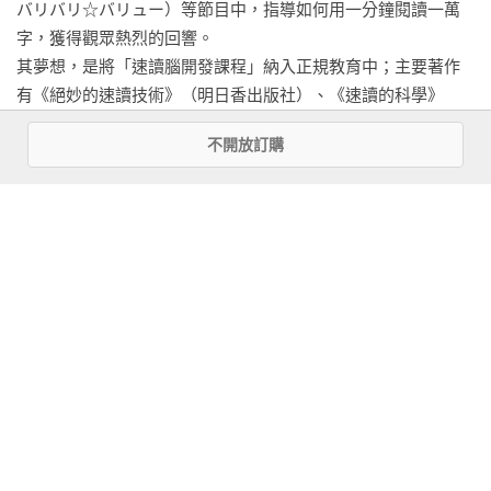
バリバリ☆バリュー）等節目中，指導如何用一分鐘閱讀一萬
字，獲得觀眾熱烈的回響。

  ‧快速理解有兩種方法
其夢想，是將「速讀腦開發課程」納入正規教育中；主要著作
有《絕妙的速讀技術》（明日香出版社）、《速讀的科學》
‧提升讀解力的五個重點
（Kappa Books）等。

不開放訂購
  　①多讀書
心能發展方法Omoikane：http://www.silvamethod-
omoikane.com/

  　②多體驗
NBS日本速讀教育聯盟：http://www.sokudoku.co.jp
  　③仔細傾聽
  　④培養穩定性
看更多
  　⑤培養專注力
基本資料
‧專欄　正確飲食有助心沉靜下來
作者：
佐佐木豊文